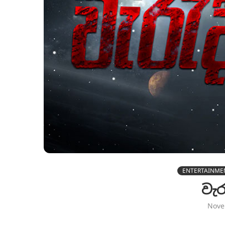
ENTERTAINME
වැර
Nove