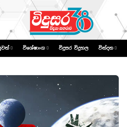
පුවත්
විශේෂාංග
විදුසර විදුහල
වින්දන