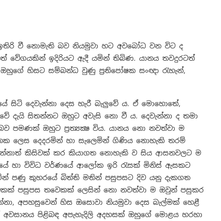
ඉතිරි වී නොමැති බව නියමුවා හට අවබෝධ වන විට ද
හත් වේගයකින් ඉදිරියට ඇදී යමින් තිබිණ. යානය තවදුරටත්
ගේ හිසට සම්බන්ධ වුණු ප්‍රතිපෝෂක සංඥා රැහැන්,
ේ සිටි දෙවැන්නා දෙස හැරී බැලුවේ ය. ඒ මොහොතේ,
වේ දැයි සිතන්නට ඔහුට අවැසි නො වී ය. දෙවැන්නා ද තමා
 බව පමණක් ඔහුට ප්‍රත්‍යක්‍ෂ විය. යානය නො නවත්වා ම
ක ලෙස දෙදරමින් හා සැලෙමින් ගිණිය නොහැකි තරම්
දෙවැන්නාත් කිසිවක් කර කියාගත නොහැකි ව සිය ආසනවලට ම
ාකාරයේ හා විවිධ වර්ණයේ ආලෝක ඉරි රැසක් මිනිස් ඇසකට
න් පණු කුහරයේ බිත්ති මතින් පසුපසට දිව යනු දැකගත
 එකක් පසුපස තවෙකක් ලෙසින් නො නවත්වා ම ඔවුන් පසුකර
න්නා, අපහසුවෙන් හිස ඔසොවා නියමුවා දෙස බැල්මක් හෙළී
ත් අවසානය පිළිබඳ අපැහැදිලි අදහසක් ඔහුගේ මොළය හරහා