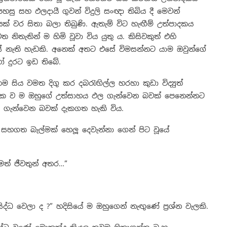
ු සහ ඵලදායී ගුවන් විදුලි සංඥා තිබිය දී මෙවන්
 වර සිතා බලා තිබුණි. ඇතැම් විට හැඟීම් උත්පාදකය
ිතැතින් ම හිමි වූවා විය යුතු ය. කිසිවකුත් එහි
 නැති හැඩකි. අනෙක් අතට එසේ විමසන්නට යාම ඔවුන්ගේ
ෝ දුරට ඉඩ තිබේ.
සිය වමත දිගු කර දබරැඟිල්ල හරහා කුඩා විද්‍යුත්
 නිසැක ව ම ඔහුගේ උත්සාහය ඵල ගැන්වෙන බවක් පෙනෙන්නට
පණ ගැන්වෙන බවක් දැකගත හැකි විය.
ම් සහගත බැල්මක් හෙලූ දෙවැන්නා ගෙන් පිට වූයේ
මත් ජීවතුන් අතර…”
 වෙලා ද ?” හදිසියේ ම ඔහුගෙන් නැඟුණේ ප්‍රශ්න වැලකි.