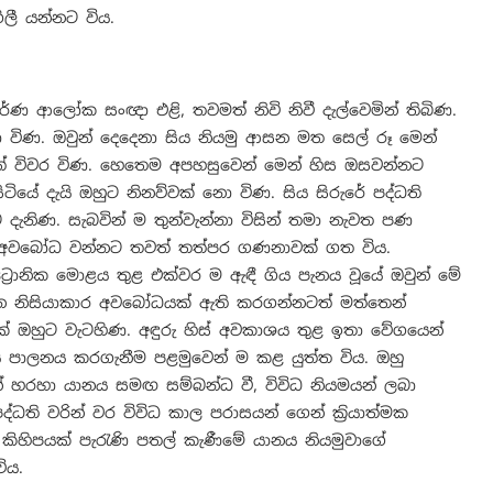
ලී යන්නට විය.
ණ ආලෝක සංඥා එළි, තවමත් නිවි නිවී දැල්වෙමින් තිබිණ.
 විණ. ඔවුන් දෙදෙනා සිය නියමු ආසන මත සෙල් රූ මෙන්
ෙත් විවර විණ. හෙතෙම අපහසුවෙන් මෙන් හිස ඔසවන්නට
ේ දැයි ඔහුට නිනව්වක් නො විණ. සිය සිරුරේ පද්ධති
ැනිණ. සැබවින් ම තුන්වැන්නා විසින් තමා නැවත පණ
ට අවබෝධ වන්නට තවත් තත්පර ගණනාවක් ගත විය.
සිට්‍රොනික මොළය තුළ එක්වර ම ඇඳී ගිය පැනය වූයේ ඔවුන් මේ
ැන නිසියාකාර අවබෝධයක් ඇති කරගන්නටත් මත්තෙන්
ණක් ඔහුට වැටහිණ. අඳුරු හිස් අවකාශය තුළ ඉතා වේගයෙන්
ය පාලනය කරගැනීම පළමුවෙන් ම කළ යුත්ත විය. ඔහු
් හරහා යානය සමඟ සම්බන්ධ වී, විවිධ නියමයන් ලබා
ද්ධති වරින් වර විවිධ කාල පරාසයන් ගෙන් ක්‍රියාත්මක
කිහිපයක් පැරැණි පතල් කැණීමේ යානය නියමුවාගේ
ිය.