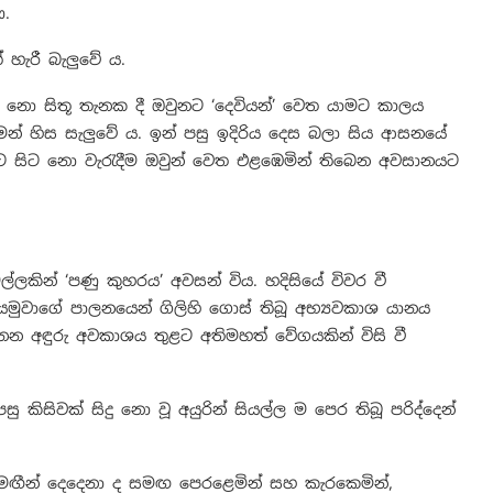
ණ.
හැරී බැලුවේ ය.
නො සිතූ තැනක දී ඔවුනට ‘දෙවියන්’ වෙත යාමට කාලය
න් හිස සැලුවේ ය. ඉන් පසු ඉදිරිය දෙස බලා සිය ආසනයේ
එපිට සිට නො වැරැදීම ඔවුන් වෙත එළඹෙමින් තිබෙන අවසානයට
ලකින් ‘පණු කුහරය’ අවසන් විය. හදිසියේ විවර වී
ියමුවාගේ පාලනයෙන් ගිලිහි ගොස් තිබූ අභ්‍යවකාශ යානය
ෙන අඳුරු අවකාශය තුළට අතිමහත් වේගයකින් විසි වී
ු කිසිවක් සිදු නො වූ අයුරින් සියල්ල ම පෙර තිබූ පරිද්දෙන්
මඟීන් දෙදෙනා ද සමඟ පෙරළෙමින් සහ කැරකෙමින්,