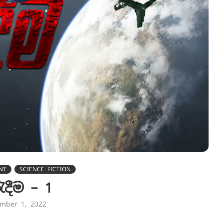
NT
SCIENCE FICTION
ැදීම – 1
mber 1, 2022