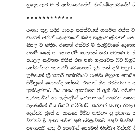
හුදෙකලාව ම ඒ අන්ධකාරයේත්, නිශ්ශබ්දතාවයේත් ගි
★★★★★★★★★★★★
යානය තුළ හදිසි ආපදා තත්ත්වයක් හඟවන රක්ත වර්
එහෙත් මඟීන් දෙදෙනාගේ කිසිදු හැලහොල්මනක් නො
නිසල ව හිඳිති. එහෙත් එක්වර ම නියමුවාගේ දෙන
වෑයම් කළේ ය. කොතරම් කාලයක් තමා අඩපණ ව සිටිය
සියල්ල නැවතත් එකින් එක පණ ගැන්වෙන බව ඔහුට ද
ගන්වන්නට කෙතරම් වෙහෙසක් දරා ඇත් දැයි ඔහු
ක්‍රමයෙන් ක්‍රියාකාරී තත්ත්වයට පැමිණි ඔහුගෙ පො
සිටිනුයේ කොහේද යන්නයි. එහෙත් සිය වටපිටාව ග
තුන්වැන්නාට සිය සහය අත්‍යවශ්‍ය වී ඇති බව පම
කැරකෙමින් හා පැද්දෙමින් ඉබාගාතයේ පාවෙන යාන
සැණෙකින් සිය හිසට සම්බන්ධ කරගත් සංඥා රැහැන
දෙන්නට වූයේ ය. යානයේ විවිධ පැතිවල වූ ප්‍රචාලන ප
වන්නට වූ අතර තවත් සුළු වේලාවකට පසුව සියවස් 
පාලනයට නතු වී සෙමෙන් සෙමෙන් නිශ්චල වන්නට ව