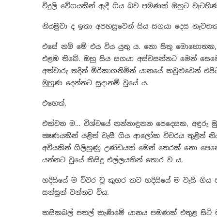
විදුලි වේගයකින් ඇදී ගිය බව පමණක් ඔහුට වැටහි
නියමුවා ද ඉතා අපහසුවෙන් සිය සගයා දෙස නැවතත් 
එසේ නම් මේ එය විය යුතු ය. නො සිතූ මොහොතක, 
එළඹ තිබේ. ඔහු සිය සගයා අස්වසන්නට මෙන් සෙමෙ
අත්වාරු තදින් මිරිකාගනිමින් යානයේ කවුළුවෙන් 
මුහුණ දෙන්නට සූදානම් වූයේ ය.
එහෙත්,
එක්වන ම… විශ්වයේ නන්නාඳුනන පෙදෙසක, අඳුරු මුල්
ක්‍ෂණයකින් යළිත් වැසී ගිය ආලෝක විවරය තුළින් න
අවියකින් ගිලිහුණු උණ්ඩයක් මෙන් තෙරක් නො පෙන
යන්නට වූයේ කිසිදු එල්ලයකින් තොර ව ය.
හදිසියේ ම විවර වූ කුහර කට හදිසියේ ම වැසී ගිය පස
සන්සුන් වන්නට විය.
කසිකබල් පතල් කැණීමේ යානය පමණක් එතුළ සිටි 