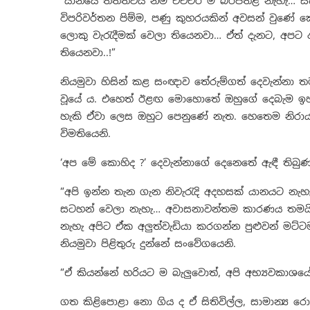
“යානයේ තත්ත්වය නම් එච්චර ම බරපතළ නැහැ… ස
විපරිවර්තන පිම්ම, පණු කුහරයකින් අවසන් වුණ
ලොකු වැරැදීමක් වෙලා තියෙනවා… ඒත් දැනට, අප
තියෙනවා..!”
නියමුවා හිසින් කළ සංඥාව තේරුම්ගත් දෙවැන්නා ත
වූයේ ය. එහෙත් ඊළඟ මොහොතේ ඔහුගේ දෙබැම ඉහළ
හැකි ඒවා ලෙස ඔහුට පෙනුණේ නැත. හෙතෙම නිරාය
විමතියෙනි.
‘අප මේ කොහිද ?’ දෙවැන්නාගේ දෙනෙතේ ඇඳී තිබු
“අපි ඉන්න තැන ගැන නිවැරැදි අදහසක් යානයට නැ
සටහන් වෙලා නැහැ… අවාසනාවන්තම කාරණය තමයි, 
නැහැ අපිට ඒක අලුත්වැඩියා කරගන්න පුළුවන් මට්
නියමුවා පිළිතුරු දුන්නේ සංවේගයෙනි.
“ඒ කියන්නේ හරියට ම බැලුවොත්, අපි අභ්‍යවකාශ
ගත කිළිපොළා නො ගිය ද ඒ සිතිවිල්ල, සාමාන්‍ය 