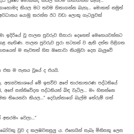
ිද්ධ වුණේ මොකක්ද කියල තවම හිතාගන්න බැහැ…
ේ කොහොමද කියල මට තවම හිතාගන්න බැහැ… මොකක් නමුත්
ට අවධානය යොමු කරන්න ඊට වඩා ලොකු ගැටලුවක්
මා ඉදිරියේ වූ පාලන පුවරුව සිසාරා දෙනෙත් මෙහෙයවන්නට
 නැඟිණ. පාලන පුවරුව පුරා සටහන් ව ඇති දත්ත පිළිගත
ාසයෙන් ම නැවතත් හිස ඔසොවා නියමුවා දෙස බැලුවේ
ණ එක ම පැනය වූයේ ද එයයි.
හැ. අභ්‍යවකාශයේ මේ ඉසව්ව අපේ තාරකාතරණ පද්ධතියේ
අපේ සන්නිවේදන පද්ධතියත් බිඳ වැටිල… මං හිතන්නෙ
ටමක තියෙනවා කියල…” දෙවැන්නාගේ බැල්ම තේරුම් ගත්
යේ අතරමං වෙලා…”
රොබෝවකු වුව ද කලඹවනසුලු ය. එහෙයින් සැබෑ මිනිසකු ලෙස