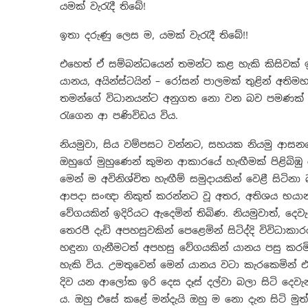
යමක් වැරැදී තිබේ!
ඉතා දරුණු ලෙස ම, යමක් වැරැදී තිබේ!!
එහෙත් ඒ සම්බන්ධයෙන් තමන්ට කළ හැකි කිසිවක් 
යානය, අයින්ස්ටයින් – රෝසන් පාලමක් තුළින් අතිම
තමන්ගේ විධානයන්ට අනුගත නො වන බව පමණක් ඔහු
රැගෙන ආ පණිවිඩය විය.
නියමුවා, සිය වම්පසට වන්නට, සහයක නියමු ආසනය
ඔහුගේ මුහුණෙන් කුමන ආකාරයේ හැඟීමක් පිළිබිඹු 
මෙන් ම අවිනිශ්චිත හැඟීම් සමුදායකින් වෙළී සිටිනා
ආපදා සංඥා නිකුත් කරන්නට වූ අතර, අතිශය භයාන
වේගයකින් ඉදිරියට ඇදෙමින් තිබිණ. නියමුවාත්, 
තෙරපී දැඩි අපහසුවකින් පෙළෙමින් සිටිද්දි විවිධ
හඳුනා ගැනීමටත් අපහසු වේගයකින් යානය පසු කරමි
හැකි විය. උමතුවෙන් මෙන් යානය වටා කැරකෙමින්
දිව යන ආලෝක ඉරි දෙස දෑස් දල්වා බලා සිටි දෙවැ
ය. ඔහු එසේ කළේ මන්දැයි ඔහු ම නො දැන සිටි මු