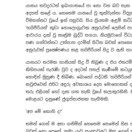
යානය තවදුරටත් ඉබාගාතයේ පා නො වන බව සැක හැ
අදහස් කළේ ය. හෙතෙම යානයේ වූ තුන්වැන්නා විද්‍
විමසන්නට වූයේ ඉන් පසුවයි. සිය ප්‍රියතම ඇඳුම් ක
‘හයිපීරියන්’ කුඩා හොලොග්‍රැෆික අනුරුවක් ලෙසින්
ආචාරය දැක් වූ කෘත්‍රිම බුද්ධි සගයා, නියමුවාගේ ව
පණ ගන්වන්නට උත්සාහ දරමින් සිටින බවක් පෙනෙන
අනුරුවක් ප්‍රක්‍ෂේපණය කළ හයිපීරියන් සිදු ව ඇති
යානයට තරමක හානියක් සිදු වී තිබුණ ද එය එතර
කිහිපයක් පැරැණි වුව ද අදටත් පතල් කැණීමේ කටය
හොඳින් මුහුණ දී තිබිණ. බොහෝ පද්ධති ‘හයිපීරිය
කවුළුවෙන් එපිට අඳුරු අවකාශය දෙස මොහොතක් දෑස
තරු එළියක් හෝ දැක ගත හැකි වූයේ කලාතුරකිනි. 
මොළයට දැනුණේ ජුගුප්සාජනක හැඟීමකි.
‘අප මේ කොහි ද?’
තමන් ගෙන් ම අසා ගනිමින් හෙතෙම සෙමෙන් හිස හ
බවක් නො පෙනේ. තමා යැවූ සංඥාවලට ඔහු ගෙන් ප