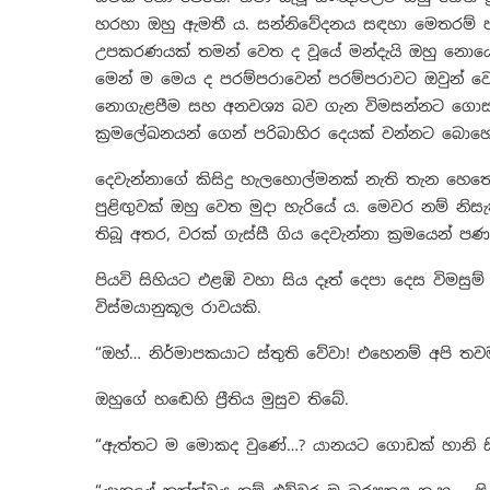
හරහා ඔහු ඇමතී ය. සන්නිවේදනය සඳහා මෙතරම් පහස
උපකරණයක් තමන් වෙත ද වූයේ මන්දැයි ඔහු නොයෙක්
මෙන් ම මෙය ද පරම්පරාවෙන් පරම්පරාවට ඔවුන් වෙත න
නොගැළපීම සහ අනවශ්‍ය බව ගැන විමසන්නට ගොස්
ක්‍රමලේඛනයන් ගෙන් පරිබාහිර දෙයක් වන්නට බොහ
දෙවැන්නාගේ කිසිදු හැලහොල්මනක් නැති තැන හෙතෙම 
පුළිඟු‍වක් ඔහු වෙත මුදා හැරියේ ය. මෙවර නම්
තිබූ අතර, වරක් ගැස්සී ගිය දෙවැන්නා ක්‍රමයෙන් 
පියවි සිහියට එළඹි වහා සිය දෑත් දෙපා දෙස විමසු
විස්මයානුකූල රාවයකි.
“ඔහ්… නිර්මාපකයාට ස්තුති වේවා! එහෙනම් අපි තව
ඔහුගේ හඬෙහි ප්‍රීතිය මුසුව තිබේ.
“ඇත්තට ම මොකද වුණේ…? යානයට ගොඩක් හානි සිද්ධ