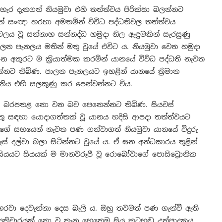
ර දැනගත් නියමුවා එහි තත්ත්වය පිරික්සා බලන්නට
යුත් සංඥා හරහා අමතමින් විවිධ පද්ධතිවල තත්ත්වය
ට්ටලය වූ සන්නාහ සන්නද්ධ හමුදා නිල ඇඳුමකින් සැරසුණු
 පාලන පැනලය මතින් මතු වූයේ එවිට ය. නියමුවා වෙත හමුදා
ිධාන අකුරට ම ක්‍රියාත්මක කරමින් යානයේ විවිධ පද්ධති නැවත
්නට තිබිණ. පාලන පැනලයට ඉහළින් යානයේ ත්‍රිමාන
 හානිය එහි සලකුණු කර පෙන්වන්නට විය.
ම් බරපතළ නො වන බව පෙනෙන්නට තිබිණ. සියවස්
ුතු සඳහා යොදාගත්තක් වූ යානය හදිසි ආපදා තත්ත්වයට
න්’ගේ සහයෙන් නැවත පණ ගන්වාගත් නියමුවා යානයේ වීදුරු
් දල්වා බලා සිටින්නට වූයේ ය. ඒ ඝන අන්ධකාරය තුළින්
සියයට සියයක් ම මානවරූපී වූ රොබෝවාගේ පොසිට්‍රොනික
රවා දෙවැන්නා දෙස බැලී ය. ඔහු තවමත් පණ ගැන්වී ඇති
්‍රතිචාරයක් නො වූ තැන හෙතෙම සිය කටහඬ උත්පාදකය