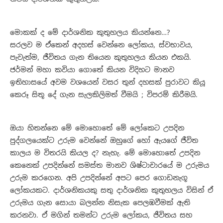
මොකක් ද මේ දාර්ශනික කුතුහලය කියන්නෙ…?
සරලව ම ඒකෙන් අදහස් වෙන්නෙ ලෝකය, ස්වභාවය,
පැවැත්ම, ජීවිතය ගැන තියෙන කුතුහලය කියන එකයි.
ජර්මන් මහා කවියා ගොතේ කියන විදිහට මානව
ඉතිහාසයේ අවම වශයෙන් වසර තුන් දහසක් පුරාවට කියූ
කෙරූ සිතූ දේ ගැන සැලකිලිමත් වීමයි ; විපරම් කිරීමයි.
ඔයා හිතන්නෙ මේ මොහොතේ මේ ලෝකෙට උපදින
පුද්ගලයෙක්ට උරුම වෙන්නේ ඔහුගේ හෝ ඇයගේ ජීවිත
කාලය ම විතරයි කියල ද? නැහැ. මේ මොහොතේ උපදින
කෙනෙක් උපදින්නේ සමස්ත මානව ශිෂ්ටාචාරයේ ම උරුමය
උරුම කරගෙන. අපි උපදින්නේ අපට පෙර ගොඩනැගූ
ලෝකයකට. දාර්ශනිකයකු සතු දාර්ශනික කුතුහලය විසින් ඒ
උරුමය ගැන සොයා බලන්න නිසැක පෙලඹවීමක් ඇති
කරනවා. ඒ මගින් තමන්ට උරුම ලෝකය, ජීවිතය සහ