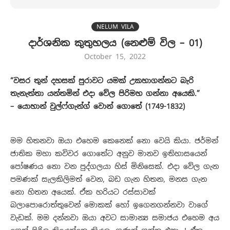
NELUM VILA
දාර්ශනික කුතුහලය (නෙළුම් විල – 01)
October 15, 2022
“වසර තුන් දහසක් පුරාවට යමක් උකහාගන්නට බැරි
තැනැත්තා යන්තමින් එදා වේල පිරිමහ ගන්නා අයෙකි.”
– යොහාන් වුල්ෆ්ගැන්ග් වොන් ගොතේ (1749-1832)
මම හිතනවා ඔයා එහෙම කෙනෙක් නො වෙයි කියා. ජර්මන්
ජාතික මහා කවිවර ගොතේට අනුව මානව ඉතිහාසයෙන්
පෝෂණය නො වන පුද්ගලයා හිස් මිනිසෙක්. එදා වේල ගැන
පමණක් සැලකිලිමත් වෙන, බඩ ගැන හිතන, මනස ගැන
නො හිතන අයෙක්. ඒක හරියට රස්සාවක්
බලාපොරොත්තුවෙන් මොකක් හෝ ඉගෙනගන්නවා වාගේ
වැඩක්. මම දන්නවා ඔයා අවට සාමාන්‍ය සමාජය එහෙම අය