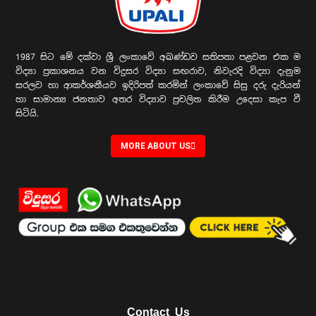
1987 සිට මේ දක්වා ශ්‍රී ලංකාවේ අඛණ්ඩව සතිපතා පළවන එක ම
විද්‍යා ප්‍රකාශනය වන විදුසර විද්‍යා සඟරාව, නිවැරදි විද්‍යා දැනුම
සරලව හා ආකර්ශනීයව ඉදිරිපත් කරමින් ලංකාවේ සිසු දරු දැරියන්
හා සාමාන්‍ය ජනතාව අතර විද්‍යාව ප්‍රචලිත කිරීම උදෙසා කැප වී
සිටියි.
MORE ABOUT US
Contact Us