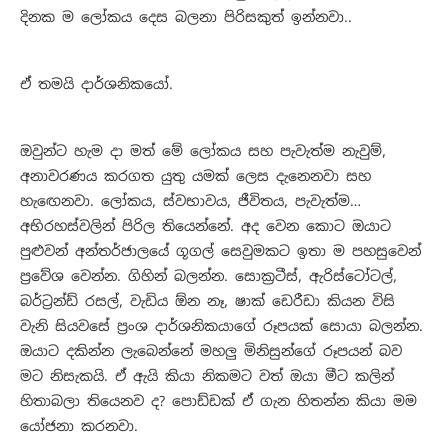
දිනක ම ලෝකය දෙස බලනා පිරිසකුත් ඉන්නවා..
ඒ තමයි දාර්ශනිකයෝ.
ඔවුන්ට හැම දා මත් මේ ලෝකය සහ පැවැත්ම නැවුම්,
අනාවරණය කරගත යුතු යමක් ලෙස දැනෙනවා සහ
හැ‍ඟෙනවා. ලෝකය, ස්වභාවය, ජීවිතය, පැවැත්ම…
අභිරහස්වලින් පිරිල තියෙන්නේ. අද වෙන කොට ඔයාට
පුළුවන් අන්තර්ජාලයේ ගූගල් සෙවුමකට ඉතා ම පහසුවෙන්
ප්‍රවේශ වෙන්න. ගිහින් බලන්න. සොක්‍රටීස්, ඇරිස්ටෝටල්,
බර්ට්‍රන්ඩ් රසල්, වැඩිය ඕන නෑ, ෂාක් ඩෙරීඩා කියන විසි
වැනි සියවසේ ප්‍රංශ දාර්ශනිකයාගේ රූපයක් සොයා බලන්න.
ඔයාට දකින්න ලැබෙන්නේ මහලු මිනිසුන්ගේ රූපයන් බව
මට නිසැකයි. ඒ ඇයි කියා නිකමට වත් ඔයා මීට කලින්
හිතාබලා තියෙනව ද? පොඩ්ඩක් ඒ ගැන හිතන්න කියා මම
යෝජනා කරනවා.