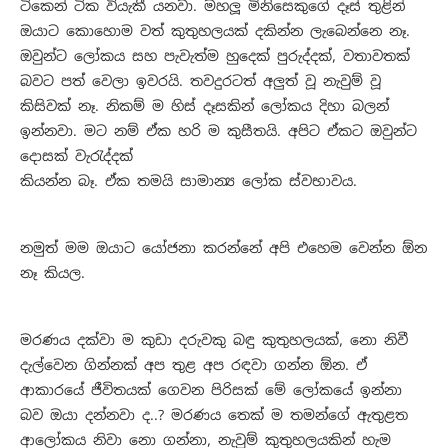
ටිකෙන් ටික වියැකී යනවා. මහලූ මිනිසෙකුගේ දෑස් තුළින්
ඔයාට කොහොම වත් කුතුහලයක් දකින්න ලැබෙන්නෙ නෑ.
ඔවුන්ට ලෝකය සහ පැවැත්ම හුදෙක් පුරුද්දක්, වතාවතක්
බවට පත් වෙලා ඉවරයි. තවදුරටත් අලුත් වූ නැවුම් වූ
කිසිවක් නෑ. නිකම් ම හිස් දෑසකින් ලෝකය දිහා බලන්
ඉන්නවා. මට නම් ඒක හරි ම කුසීතයි. අපිට ඒකට ඔවුන්ට
දොසක් වැරැද්දක්
කියන්න බෑ. ඒක තමයි සාමාන්‍ය ලෝක ස්වභාවය.
නමුත් මම ඔයාට යෝජනා කරන්නේ අපි එහෙම වෙන්න ඕන
නෑ කියල.
මරණය දක්වා ම කුඩා දරුවකු බඳු කුතුහලයක්, නො නිවී
දැල්වෙන ගින්නක් අප තුළ අප රඳවා ගන්න ඕන. ඒ
ආකාරයේ ජීවිතයක් ගෙවන පිරිසක් මේ ලෝකයේ ඉන්නා
බව ඔයා දන්නවා ද..? මරණය තෙක් ම තමන්ගේ ඇතුළත
ආලෝකය නිවා නො ගන්නා, නැවුම් කුතුහලයකින් හැම