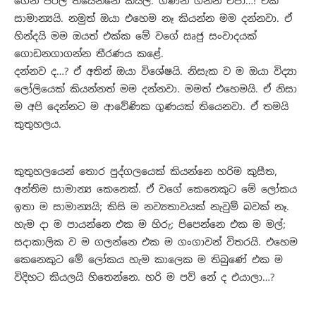
ගෙන් පිරිල තියෙන්නෙ කියල. ගණන් ගන්න එපා…! ඒක
සාමාන්‍යයි. නමුත් ඔයා එහෙම නෑ කියන්න මම දන්නවා. ඒ
හින්දයි මම ඔයත් එක්ක මේ වගේ ඍජු සංවාදයක්
ගොඩනගාගන්න තීරණය කළේ.
දන්නව ද…? ඒ අතින් ඔයා විශේෂයි. නිසැක ව ම ඔයා විද්‍යා
ලෝලියෙක් කියන්නත් මම දන්නවා. මමත් එහෙමයි. ඒ නිසා
ම අපි දෙන්නට ම ආවේණික ගුණයක් තියෙනවා. ඒ තමයි
කුතුහලය.
කුතුහලයෙන් තොර පුද්ගලයෙක් කියන්නෙ හරිම කුසීත,
අන්තිම සාමාන්‍ය කෙනෙක්. ඒ වගේ කෙනෙකුට මේ ලෝකය
ඉතා ම සාමාන්‍යයි; කිසි ම නව්‍යතාවයක් නැවුම් බවක් නෑ.
හැම දා ම පායන්නෙ එක ම හිරු; පිපෙන්නෙ එක ම මල්;
සදාකාලික ව ම ගලන්නෙ එක ම ගංගාවන් විතරයි. එහෙම
කෙනෙකුට මේ ලෝකය හැම කාලෙක ම තිබුණේ එක ම
විදිහට කියලයි හිතෙන්නෙ. හරි ම පව් නේ ද එයාලා…?