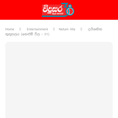
Home
Entertainment
Nelum Vila
දාර්ශනික
කුතුහලය (නෙළුම් විල – 01)