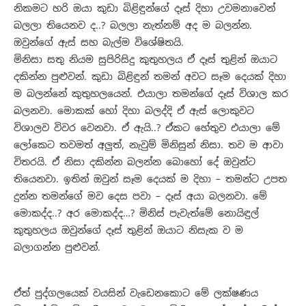
නිකමට හරි ඔයා කුඩා බිළිඳුන්ගේ දෑස් දිහා උවමනාවෙන්
බලලා තියෙනව ද..? බලලා නැත්නම් අද ම බලන්න.
ඔවුන්ගේ ඇස් සහ බැල්ම විශේෂිතයි.
මිනිසා සතු නියම සුපිරිසිදු කුතුහලය ඒ දෑස් තුළින් ඔයාට
දකින්න පුළුවන්. කුඩා බිළිඳුන් තමන් අවට සෑම දෙයක් දිහා
ම බලන්නේ කුතුහලයෙන්. එයාලා තමන්ගේ දෑස් විශාල කර
බලනවා. මොකක් හෝ දිහා බලද්දි ඒ ඇස් ලොකුවට
විශාලව විවර වෙනවා. ඒ ඇයි..? ඒකට හේතුව එයාලා මේ
ලෝකෙට තවමත් අලුත්, නැවුම් මිනිසුන් නිසා. තව ම ආවා
විතරයි. ඒ නිසා දකින්න බලන්න බොහෝ දේ ඔවුන්ට
තියෙනවා. ඉතින් ඔවුන් සෑම දෙයක් ම දිහා – තමන්ට උපත
දුන්න තමන්ගේ මව දෙස පවා – දෑස් අයා බලනවා. මේ
මොකද්ද..? අර මොකද්ද…? මිනිස් පැවැත්මේ නොයිඳුල්
කුතුහලය ඔවුන්ගේ දෑස් තුළින් ඔයාට නිසැක ව ම
බලාගන්න පුළුවන්.
ඒත් පුද්ගලයෙක් වයසින් වැඩෙනකොට මේ ලක්ෂණය