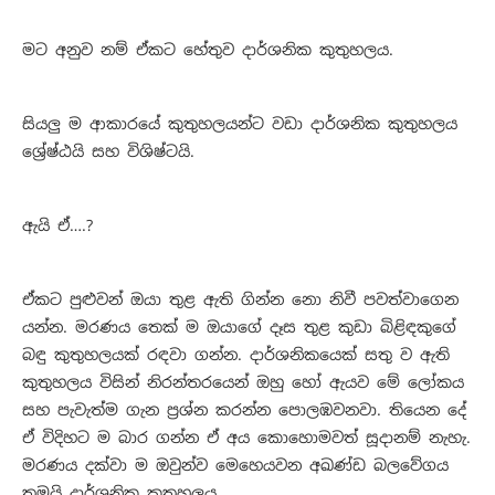
මට අනුව නම් ඒකට හේතුව දාර්ශනික කුතුහලය.
සියලු ම ආකාරයේ කුතුහලයන්ට වඩා දාර්ශනික කුතුහලය
ශ්‍රේෂ්ඨයි සහ විශිෂ්ටයි.
ඇයි ඒ….?
ඒකට පුළුවන් ඔයා තුළ ඇති ගින්න නො නිවී පවත්වාගෙන
යන්න. මරණය තෙක් ම ඔයාගේ දෑස තුළ කුඩා බිළිඳකුගේ
බඳු කුතුහලයක් රඳවා ගන්න. දාර්ශනිකයෙක් සතු ව ඇති
කුතුහලය විසින් නිරන්තරයෙන් ඔහු හෝ ඇයව මේ ලෝකය
සහ පැවැත්ම ගැන ප‍්‍රශ්න කරන්න පොලඹවනවා. තියෙන දේ
ඒ විදිහට ම බාර ගන්න ඒ අය කොහොමවත් සූදානම් නැහැ.
මරණය දක්වා ම ඔවුන්ව මෙහෙයවන අඛණ්ඩ බලවේගය
තමයි දාර්ශනික කුතුහලය.