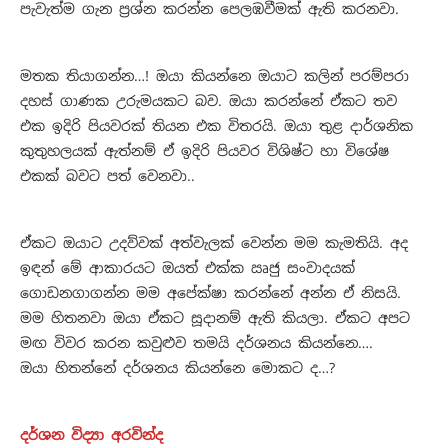
පැවැත්ම ගැන ප්‍රශ්න කරන්න පෙලඹවීමක් ඇති කරනවා.
මතක තියාගන්න…! ඔයා කියන්නෙ ඔයාට කලින් පරම්පරා
දහස් ගාණක උරුමයකට බව. ඔයා කරන්නේ ඒකට තව
එක ඉදිරි පියවරක් තියන එක විතරයි. ඔයා තුළ දාර්ශනික
කුතුහලයක් ඇත්නම් ඒ ඉදිරි පියවර විශිෂ්ට හා විශේෂ
එකක් බවට පත් වෙනවා..
ඒකට ඔයාට උදව්වක් අත්වැලක් වෙන්න මම කැමතියි. අද
ඉඳන් මේ ආකාරයට ඔයත් එක්ක ඍජු සංවාදයක්
ගොඩනගාගන්න මම අපේක්ෂා කරන්නේ අන්න ඒ නිසයි.
මම හිතනවා ඔයා ඒකට සූදානම් ඇති කියලා. ඒකට අපට
මඟ විවර කරන කවුළුව තමයි දර්ශනය කියන්නෙ….
ඔයා හිතන්නේ දර්ශනය කියන්නෙ මොකට ද…?
දර්ශන විද්‍යා අරවින්ද