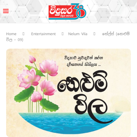
Home
Entertainment
Nelum Vila
තේල්ස් (නෙළුම්
විල – 09)