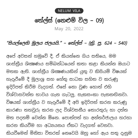
NELUM VILA
තේල්ස් (නෙළුම් විල – 09)
May 20, 2022
“
සියල්ලෙහි මූලය ජලයයි.” – තේල්ස් –
(
ක්‍රි. පූ.
624 – 540)
අපේ අවසන් හමුවේ දී, ඒ කියන්නෙ ගිය සතියෙ, මම
ශාස්ත්‍රීය ශික්‍ෂණය සම්බන්ධයෙන් කතා කළා කියන්න ඔයාට
මතක ඇති. ශාස්ත්‍රීය ශික්‍ෂණයකින් යුතු ව කිසියම් විෂයක්
හැදෑරීමේ දී මූලාශ්‍ර සහ හේතු සාධක සහිත ව කරුණු
ඉදිරිපත් කිරීම වැදගත්. එසේ නො වුණ හොත් එහි
විශ්වාසවන්ත භාවය ගැන ගැටලු, සැකසංකා පැනනඟිනවා.
විෂයක් ශාස්ත්‍රීය ව හැදෑරීමේ දී අපි ඉදිරිපත් කරන කරුණු
කාරණා තහවුරු කරන ලද විශ්වසනීය තොරතුරු හා දත්ත
මත පදනම් වෙන්න ඕනෙ. පොත්පත් හා අන්තර්ජාලය හරහා
කරන කියවීම හා අධ්‍යයනය ඒකට වැදගත් වෙනවා.
කියවීමෙන් මිනිසා විතරක් නෙවෙයි ඔහු හෝ ඇය සතු දැනුම