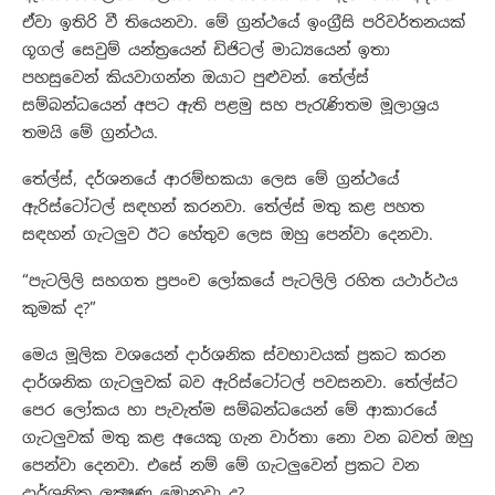
ඒවා ඉතිරි වී තියෙනවා. මේ ග්‍රන්ථයේ ඉංග්‍රීසි පරිවර්තනයක්
ගූගල් සෙවුම් යන්ත්‍රයෙන් ඩිජිටල් මාධ්‍යයෙන් ඉතා
පහසුවෙන් කියවාගන්න ඔයාට පුළුවන්. තේල්ස්
සම්බන්ධයෙන් අපට ඇති පළමු සහ පැරැණිතම මූලාශ්‍රය
තමයි මේ ග්‍රන්ථය.
තේල්ස්, දර්ශනයේ ආරම්භකයා ලෙස මේ ග්‍රන්ථයේ
ඇරිස්ටෝටල් සඳහන් කරනවා. තේල්ස් මතු කළ පහත
සඳහන් ගැටලුව ඊට හේතුව ලෙස ඔහු පෙන්වා දෙනවා.
“පැටලිලි සහගත ප්‍රපංච ලෝකයේ පැටලිලි රහිත යථාර්ථය
කුමක් ද?”
මෙය මූලික වශයෙන් දාර්ශනික ස්වභාවයක් ප්‍රකට කරන
දාර්ශනික ගැටලුවක් බව ඇරිස්ටෝටල් පවසනවා. තේල්ස්ට
පෙර ලෝකය හා පැවැත්ම සම්බන්ධයෙන් මේ ආකාරයේ
ගැටලුවක් මතු කළ අයෙකු ගැන වාර්තා නො වන බවත් ඔහු
පෙන්වා දෙනවා. එසේ නම් මේ ගැටලුවෙන් ප්‍රකට වන
දාර්ශනික ලක්‍ෂණ මොනවා ද?