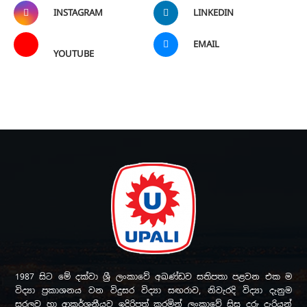
INSTAGRAM
LINKEDIN
EMAIL
YOUTUBE
1987 සිට මේ දක්වා ශ්‍රී ලංකාවේ අඛණ්ඩව සතිපතා පළවන එක ම
විද්‍යා ප්‍රකාශනය වන විදුසර විද්‍යා සඟරාව, නිවැරදි විද්‍යා දැනුම
සරලව හා ආකර්ශනීයව ඉදිරිපත් කරමින් ලංකාවේ සිසු දරු දැරියන්