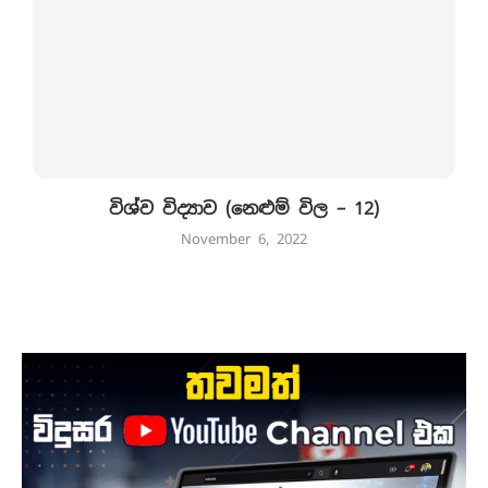
විශ්ව විද්‍යාව (නෙළුම් විල – 12)
November 6, 2022