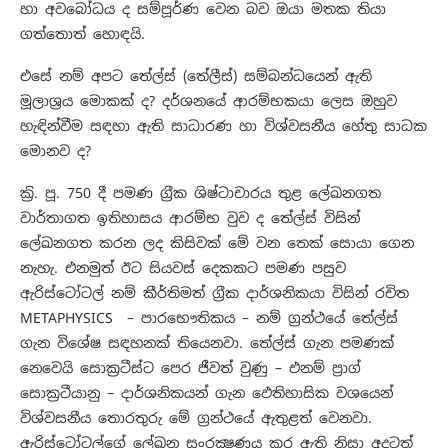
හා අවබෝධය ද සම්පූර්ණ වෙන බව ඔයා මතක තියා
ගත්තොත් හොඳයි.
එසේ නම් අපට තේල්ස් (තේලීස්) සම්බන්ධයෙන් ඇති
මූලාශ්‍රය මොකක් ද? දර්ශනයේ ආරම්භකයා ලෙස ඔහුව
හැඳින්වීම සඳහා ඇති සාධාරණ හා විශ්වසනීය හේතු සාධක
මොනව ද?
ක්‍රි. පූ. 750 දී පමණ ග්‍රීක ශිෂ්ටාචාරය තුළ ලේඛනගත
වාර්තාගත ඉතිහාසය ආරම්භ වුව ද තේල්ස් විසින්
ලේඛනගත කරන ලද කිසිවක් මේ වන තෙක් සොයා ගෙන
නැහැ. එනමුත් ඊට සියවස් දෙකකට පමණ පසුව
ඇරිස්ටෝටල් නම් කීර්තිමත් ග්‍රීක දාර්ශනිකයා විසින් රචිත
METAPHYSICS – පාරභෞතිකය – නම් ග්‍රන්ථයේ තේල්ස්
ගැන විශේෂ සඳහනක් තියෙනවා. තේල්ස් ගැන පමණක්
නෙවෙයි සොක්‍රටීස්ට පෙර ජීවත් වුණු – එනම් ප්‍රාග්
සොක්‍රටීයානු – දාර්ශනිකයන් ගැන ඵෙතිහාසික වශයෙන්
විශ්වසනීය තොරතුරු මේ ග්‍රන්ථයේ ඇතුළත් වෙනවා.
ඇරිස්ටෝටල්ගේ ලේඛන සංරක්‍ෂණය කර ඇති නිසා අදටත්