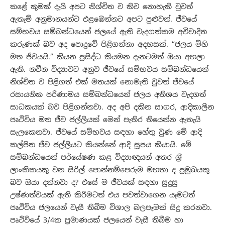
කළේ කුමක් දැයි අපට නිශ්චිත ව කිව නොහැකි වුවත්
ඇතැම් අනුමානයන්ට එළඹෙන්නට අපට පුළුවන්. ජීවයේ
සම්භවය සම්බන්ධයෙන් ජලයේ ඇති වැදගත්කම අවිවාදිත
කරුණක් බව අද පොදුවේ පිළිගන්නා අදහසක්. “ජලය මිහි
මත ජීවයයි.” කියන ප්‍රසිද්ධ කියමන දැනටමත් ඔයා අහලා
ඇති. නවීන විද්‍යාවට අනුව ජීවයේ සම්භවය සම්බන්ධයෙන්
නිශ්චිත ව පිළිගත් එක් මතයක් නොමැති වුවත් ජීවයේ
රසායනික පරිණාමය සම්බන්ධයෙන් ජලය අතිශය වැදගත්
සාධකයක් බව පිළිගන්නවා. අද අපි දකින සාගර, ආදිකාලීන
පෘථිවිය මත ජීව ජල්ලියක් මෙන් පැතිර තියෙන්න ඇතැයි
සැලකෙනවා. ජීවයේ සම්භවය සඳහා හේතු වුණ මේ ආදි
කල්පිත ජීව ජල්ලියට කියන්නේ ආදි සූපය කියායි. මේ
සම්බන්ධයෙන් පර්යේෂණ කළ විද්‍යාඥයන් අතර ශ්‍රී
ලාංකිකයකු වන සිරිල් පොන්නම්පෙරුම මහතා ද ප්‍රමුඛයකු
බව ඔයා දන්නවා ද? එසේ ම ජීවයක් සඳහා සුදුසු
උෂ්ණත්වයක් ඇති කිරීමටත් එය පවත්වාගෙන යෑමටත්
පෘථිවිය ජලයෙන් වැසී තිබීම විශාල බලපෑමක් සිදු කරනවා.
පෘථිවියේ 3/4ක ප්‍රමාණයක් ජලයෙන් වැසී තිබීම හා