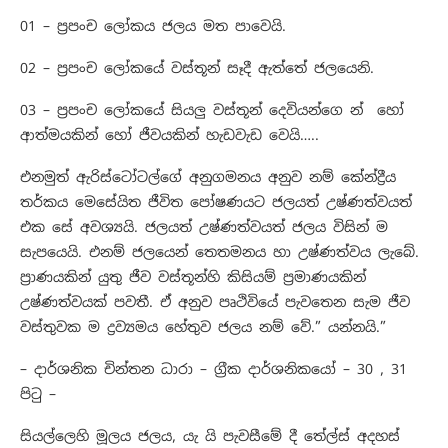
01 – ප්‍රපංච ලෝකය ජලය මත පාවෙයි.
02 – ප්‍රපංච ලෝකයේ වස්තූන් සෑදී ඇත්තේ ජලයෙනි.
03 – ප්‍රපංච ලෝකයේ සියලු වස්තූන් දෙවියන්ගෙ න් හෝ
ආත්මයකින් හෝ ජීවයකින් හැඩවැඩ වෙයි…..
එනමුත් ඇරිස්ටෝටල්ගේ අනුගමනය අනුව නම් කේන්ද්‍රීය
තර්කය මෙසේයිත ජීවිත පෝෂණයට ජලයත් උෂ්ණත්වයත්
එක සේ අවශ්‍යයි. ජලයත් උෂ්ණත්වයත් ජලය විසින් ම
සැපයෙයි. එනම් ජලයෙන් තෙතමනය හා උෂ්ණත්වය ලැබේ.
ප්‍රාණයකින් යුතු ජීව වස්තූන්හි කිසියම් ප්‍රමාණයකින්
උෂ්ණත්වයක් පවතී. ඒ අනුව පෘථිවියේ පැවතෙන සැම ජීව
වස්තුවක ම ද්‍රව්‍යමය හේතුව ජලය නම් වේ.” යන්නයි.”
– දාර්ශනික චින්තන ධාරා – ග්‍රීක දාර්ශනිකයෝ – 30 , 31
පිටු –
සියල්ලෙහි මූලය ජලය, යැ යි පැවසීමේ දී තේල්ස් අදහස්