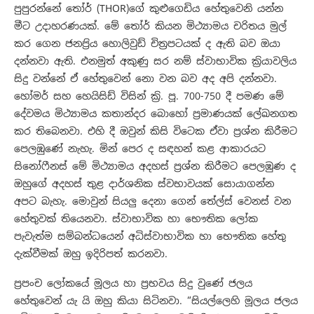
පුපුරන්නේ තෝර් (THOR)ගේ කුළුගෙඩිය හේතුවෙනි යන්න
මීට උදාහරණයක්. මේ තෝර් කියන මිථ්‍යාමය චරිතය මුල්
කර ගෙන ජනප්‍රිය හොලිවුඩ් චිත්‍රපටයක් ද ඇති බව ඔයා
දන්නවා ඇති. එනමුත් අකුණු සර නම් ස්වාභාවික ක්‍රියාවලිය
සිදු වන්නේ ඒ හේතුවෙන් නො වන බව අද අපි දන්නවා.
හෝමර් සහ හෙයිසිඩ් විසින් ක්‍රි. පූ. 700-750 දී පමණ මේ
දේවමය මිථ්‍යාමය කතාන්දර බොහෝ ප්‍රමාණයක් ලේඛනගත
කර තිබෙනවා. එහි දී ඔවුන් කිසි විටෙක ඒවා ප්‍රශ්න කිරීමට
පෙලඹුණේ නැහැ. මින් පෙර ද සඳහන් කළ ආකාරයට
සිනෝෆීනස් මේ මිථ්‍යාමය අදහස් ප්‍රශ්න කිරීමට පෙලඹුණ ද
ඔහුගේ අදහස් තුළ දාර්ශනික ස්වභාවයක් සොයාගන්න
අපට බැහැ. මොවුන් සියලු දෙනා ගෙන් තේල්ස් වෙනස් වන
හේතුවක් තියෙනවා. ස්වාභාවික හා භෞතික ලෝක
පැවැත්ම සම්බන්ධයෙන් අධිස්වාභාවික හා භෞතික හේතු
දැක්වීමක් ඔහු ඉදිරිපත් කරනවා.
ප්‍රපංච ලෝකයේ මූලය හා ප්‍රභවය සිදු වුණේ ජලය
හේතුවෙන් යැ යි ඔහු කියා සිටිනවා. “සියල්ලෙහි මූලය ජලය