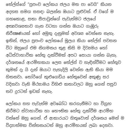
තේල්ස්ගේ “ප්‍රපංච ලෝකය ජලය මත පා වෙයි” කියන
අදහස සමග සසඳා බලන්න ඔයාට පුළුවන්. ඒ වගේ ම
ගහකොළ, සතා සීපාවුන්ගේ පැවැත්මට ජලයේ
අත්‍යවශ්‍යතාව ගැන වටහා ගන්න ඔයාට ගැඹුරු
නිරීක්‍ෂණයක් හෝ අමුතු දැනුමක් අවශ්‍ය වෙන්නෙ නැහැ.
ඉතින්, ජලය ප්‍රපංච ලෝකයේ මූලය කියා තේල්ස් පවසන
විට ඔහුගේ එම නිගමනය තුළ කිසි ම දිව්‍යමය හෝ
අධිස්වාභාවික හේතු දැක්වීමක් අපට සොයා ගන්න බැහැ.
දර්ශනයේ ආරම්භකයා ලෙස තේල්ස් ව හැඳින්වීමට හේතුව
කුමක් දැ යි දැන් ඔයාට පැහැදිලි වෙන්න ඇති කියා මම
හිතනවා. තෝර්ගේ කුළුගෙඩිය හේතුවෙන් අකුණු සර
වදිනවා වැනි මිථ්‍යාමය විහිළු කතාවලට ඔහු ගෙන් පසුව
තව දුරටත් ඉඩක් නැහැ.
ලෝකය සහ පැවැත්ම අවබෝධ කරගැනීමට හා විග්‍රහ
කිරීමට ස්වාභාවික හා භෞතික හේතු දැක්වීම ආරම්භ
වන්නේ ඔහු ගෙන්. ඒ ආකාරයට හිතුවොත් දර්ශනය මෙන් ම
විද්‍යාත්මක චින්තනයටත් ඔහු ආරම්භයක් ලබා දෙනවා.