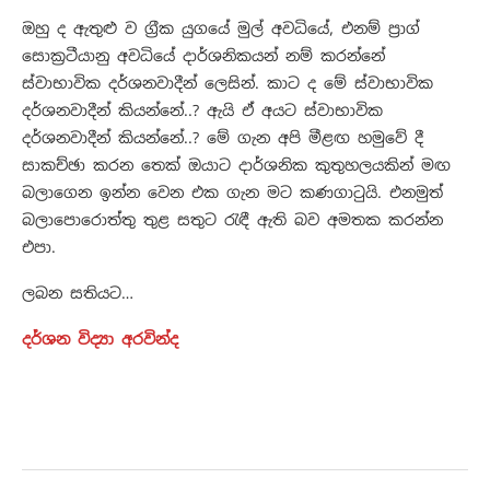
ඔහු ද ඇතුළු ව ග්‍රීක යුගයේ මුල් අවධියේ, එනම් ප්‍රාග්
සොක්‍රටීයානු අවධියේ දාර්ශනිකයන් නම් කරන්නේ
ස්වාභාවික දර්ශනවාදීන් ලෙසින්. කාට ද මේ ස්වාභාවික
දර්ශනවාදීන් කියන්නේ..? ඇයි ඒ අයට ස්වාභාවික
දර්ශනවාදීන් කියන්නේ..? මේ ගැන අපි මීළඟ හමුවේ දී
සාකච්ඡා කරන තෙක් ඔයාට දාර්ශනික කුතුහලයකින් මඟ
බලාගෙන ඉන්න වෙන එක ගැන මට කණගාටුයි. එනමුත්
බලාපොරොත්තු තුළ සතුට රැඳී ඇති බව අමතක කරන්න
එපා.
ලබන සතියට…
දර්ශන විද්‍යා අරවින්ද