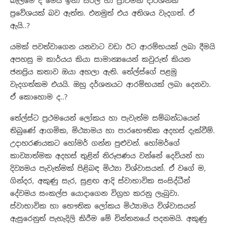
බැලීමේ දී මෙය ඉතා සරල හා ප්‍රාථමික දාර්ශනික
ප්‍රවේශයක් බව ඇත්ත. එනමුත් එය අතිශය වැදගත්. ඒ
ඇයි..?
යමක් පවත්වාගෙන යනවාට වඩා ඊට ආරම්භයක් ලබා දීමයි
අපහසු ම කාර්යය කියා සාමාන්‍යයෙන් කවුරුත් කියන
ජනප්‍රිය කතාව ඔයා අහලා ඇති. තේල්ස්ගේ පළමු
වැදගත්කම එයයි. ඔහු දර්ශනයට ආරම්භයක් ලබා දෙනවා.
ඒ කොහොම ද..?
තේල්ස්ට ප්‍රථමයෙන් ලෝකය හා පැවැත්ම සම්බන්ධයෙන්
තිබුණේ ආගමික, මිථ්‍යාමය හා පාරභෞතික අදහස් දැක්වීම්.
උදාහරණයකට හෝමර් ගන්න පුළුවන්. හෝමර්ගේ
කාව්‍යාත්මක අදහස් තුළින් නිරූපණය වන්නේ දෙවියන් හා
දිව්‍යමය පැවැත්මක් පිළිබඳ මිථ්‍යා විශ්වාසයන්. ඒ වගේ ම,
ගින්දර, අකුණු සැර, සුළඟ ආදි ස්වාභාවික සංසිද්ධීන්
දේවමය සංකල්ප යොදාගෙන විග්‍රහ කරනු ලැබුවා.
ස්වාභාවික හා භෞතික ලෝකය මිථ්‍යාමය විශ්වාසයන්
ඇසුරෙනුත් පැහැදිලි කිරීම මේ චින්තනයේ පදනමයි. අකුණු