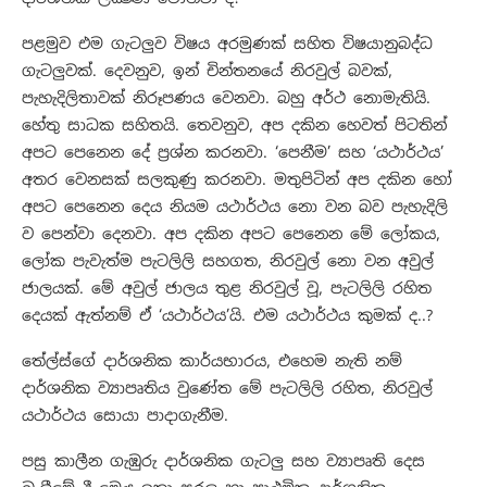
පළමුව එම ගැටලුව විෂය අරමුණක් සහිත විෂයානුබද්ධ
ගැටලුවක්. දෙවනුව, ඉන් චින්තනයේ නිරවුල් බවක්,
පැහැදිලිතාවක් නිරූපණය වෙනවා. බහු අර්ථ නොමැතියි.
හේතු සාධක සහිතයි. තෙවනුව, අප දකින හෙවත් පිටතින්
අපට පෙනෙන දේ ප්‍රශ්න කරනවා. ‘පෙනීම’ සහ ‘යථාර්ථය’
අතර වෙනසක් සලකුණු කරනවා. මතුපිටින් අප දකින හෝ
අපට පෙනෙන දෙය නියම යථාර්ථය නො වන බව පැහැදිලි
ව පෙන්වා දෙනවා. අප දකින අපට පෙනෙන මේ ලෝකය,
ලෝක පැවැත්ම පැටලිලි සහගත, නිරවුල් නො වන අවුල්
ජාලයක්. මේ අවුල් ජාලය තුළ නිරවුල් වූ, පැටලිලි රහිත
දෙයක් ඇත්නම් ඒ ‘යථාර්ථය’යි. එම යථාර්ථය කුමක් ද..?
තේල්ස්ගේ දාර්ශනික කාර්යභාරය, එහෙම නැති නම්
දාර්ශනික ව්‍යාපෘතිය වුණේත මේ පැටලිලි රහිත, නිරවුල්
යථාර්ථය සොයා පාදාගැනීම.
පසු කාලීන ගැඹුරු දාර්ශනික ගැටලු සහ ව්‍යාපෘති දෙස