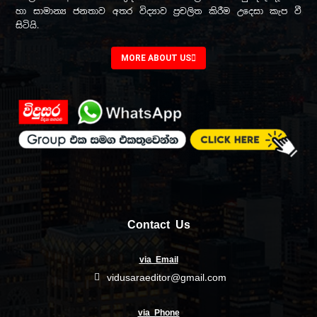
හා සාමාන්‍ය ජනතාව අතර විද්‍යාව ප්‍රචලිත කිරීම උදෙසා කැප වී
සිටියි.
MORE ABOUT US
Contact Us
via Email
vidusaraeditor@gmail.com
via Phone