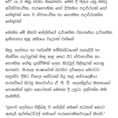
වේ” යැ යි ඔහු පවසා තිබෙනවා. මෙහි දී ජලය යනු කිසිදු
අධිස්වභාවික, පාරභෞතික හෝ දිව්‍යමය පදාර්ථයක් හෝ
හේතුවක් නො ව ස්වාභාවික හා භෞතික පදාර්ථයක්ත
හේතුවක්.
මෙන්න මේ නිසයි තේල්ස්ගේ දාර්ශනික ව්‍යාපෘතිය දාර්ශනික
ඉතිහාසය තුළ අතිශය වැදගත් වන්නේ.
ඔහු, ලෝකය හා පැවැත්ම සම්බන්ධයෙන් පැහැදිලි හා
නිශ්චිත ගැටලුවක් මතු කළ අතර ඊට ස්වාභාවික හා
භෞතික හේතු දැක්වීමක් ලෙස නිරවුල් පිළිතුරක් ගොනු
කරනවා. සිංහල භාෂාවෙන් බටහිර දර්ශනය මෙරටට
හඳුන්වා දීමට විශාල සේවයක් සිදු කළ පේරාදෙණිය
සරසවියේ හිටපු මහාචාර්ය ඒ. පී. ඩී. කලන්සූරිය මහතාගේ
පොතකින් කුඩා කොටසක් මෙතන දී උපුටා දක්වන්න මම
කැමතියි.
“ප්‍රපංච ලෝකය පිළිබඳ ව තේල්ස් මෙසේ සටහන් කොට
ඇතැයි ඇරිස්ටෝටල් තමාගේ පාරභෞතිකවාදයේ කියයි.”