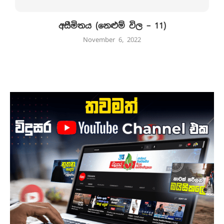
අසීමිතය (නෙළුම් විල – 11)
November 6, 2022