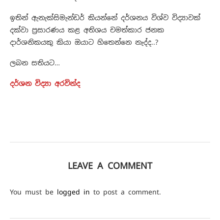
ඉතින් ඇනැක්සිමැන්ඩර් කියන්නේ දර්ශනය විශ්ව විද්‍යාවක්
දක්වා ප්‍රසාරණය කළ අතිශය චමත්කාර ජනක
දාර්ශනිකයකු කියා ඔයාට හිතෙන්නෙ නැද්ද..?
ලබන සතියට…
දර්ශන විද්‍යා අරවින්ද
LEAVE A COMMENT
You must be
logged in
to post a comment.