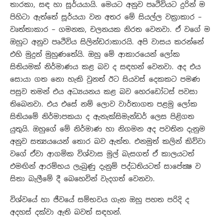
තාරකා, සඳ හා සූර්යයායි. මෙයට අනුව පෘථිවියට දුරින් ම
පිහිටා ඇත්තේ සූර්යයා වන අතර මේ සියල්ල වක්‍රාකාර –
වෘත්තාකාර – ගමනක, චලනයක නිරත වෙනවා. ඒ වගේ ම
ඔහුට අනුව පෘථිවිය සිලින්ඩරාකාරයි. අපි වාසය කරන්නේ
එහි මුදුන් මුහුණතේයි. ඔහු මේ ආකාරයෙන් ලෝක
සිතියමක් නිර්මාණය කළ බව ද සඳහන් වෙනවා. අද එය
සොයා ගත නො හැකි වුනත් ඊට සියවස් දෙකකට පමණ
පසුව තමන් එය අධ්‍යයනය කළ බව හෙරඩෝටස් පවසා
තිබෙනවා. එය එසේ නම් ලොව වාර්තාගත පළමු ලෝක
සිතියමේ නිර්මාපකයා ද ඇනැක්සිමැන්ඩර් ලෙස පිළිගත
යුතුයි. ඔහුගේ මේ නිර්මාණ හා නිගමන අද පවතින දැනුම
අනුව සත්‍යයයෙන් තොර බව ඇත්ත. එනමුත් කලින් කිව්වා
වගේ ඒවා ආගමික විශ්වාස මුල් බැසගත් ඒ කාලයටත්
එමඟින් ආරම්භය ලැබුණු දැනුම් පද්ධතියටත් සාපේක්‍ෂ ව
සිතා බැලීමේ දී බෙහෙවින් වැදගත් වෙනවා.
විශ්වයේ හා ජීවයේ සම්භවය ගැන ඔහු පහත පරිදි ද
අදහස් දක්වා ඇති බවත් සඳහන්.