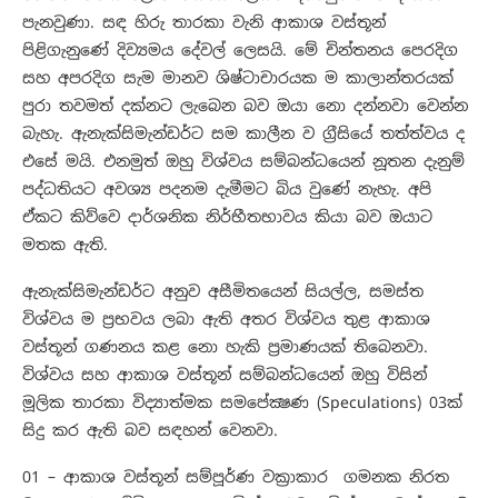
පැනවුණා. සඳ හිරු තාරකා වැනි ආකාශ වස්තූන්
පිළිගැනුණේ දිව්‍යමය දේවල් ලෙසයි. මේ චින්තනය පෙරදිග
සහ අපරදිග සැම මානව ශිෂ්ටාචාරයක ම කාලාන්තරයක්
පුරා තවමත් දක්නට ලැබෙන බව ඔයා නො දන්නවා වෙන්න
බැහැ. ඇනැක්සිමැන්ඩර්ට සම කාලීන ව ග්‍රීසියේ තත්ත්වය ද
එසේ මයි. එනමුත් ඔහු විශ්වය සම්බන්ධයෙන් නූතන දැනුම්
පද්ධතියට අවශ්‍ය පදනම දැමීමට බිය වුණේ නැහැ. අපි
ඒකට කිව්වෙ දාර්ශනික නිර්භීතභාවය කියා බව ඔයාට
මතක ඇති.
ඇනැක්සිමැන්ඩර්ට අනුව අසීමිතයෙන් සියල්ල, සමස්ත
විශ්වය ම ප්‍රභවය ලබා ඇති අතර විශ්වය තුළ ආකාශ
වස්තූන් ගණනය කළ නො හැකි ප්‍රමාණයක් තිබෙනවා.
විශ්වය සහ ආකාශ වස්තූන් සම්බන්ධයෙන් ඔහු විසින්
මූලික තාරකා විද්‍යාත්මක සමපේක්‍ෂණ (Speculations) 03ක්
සිදු කර ඇති බව සඳහන් වෙනවා.
01 – ආකාශ වස්තූන් සම්පූර්ණ වක්‍රාකාර ගමනක නිරත