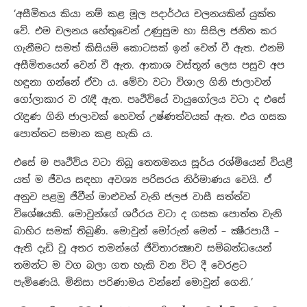
‘අසීමිතය කියා නම් කළ මූල පදාර්ථය චලනයකින් යුක්ත
වේ. එම චලනය හේතුවෙන් උණුසුම හා සිසිල ජනිත කර
ගැනීමට සමත් කිසියම් කොටසක් ඉන් වෙන් වී ඇත. එනම්
අසීමිතයෙන් වෙන් වී ඇත. ආකාශ වස්තූන් ලෙස පසුව අප
හඳුනා ගන්නේ ඒවා ය. මේවා වටා විශාල ගිනි ජාලාවන්
ගෝලාකාර ව රැඳී ඇත. පෘථිවියේ වායුගෝලය වටා ද එසේ
රැඳුණ ගිනි ජාලාවක් හෙවත් උෂ්ණත්වයක් ඇත. එය ගසක
පොත්තට සමාන කළ හැකි ය.
එසේ ම පෘථිවිය වටා තිබූ තෙතමනය සූර්ය රශ්මියෙන් වියළී
යත් ම ජීවය සඳහා අවශ්‍ය පරිසරය නිර්මාණය වෙයි. ඒ
අනුව පළමු ජීවීන් මාළුවන් වැනි ජලජ වාසී සත්ත්ව
විශේෂයකි. මොවුන්ගේ ශරීරය වටා ද ගසක පොත්ත වැනි
බාහිර සමක් තිබුණි. මොවුන් මෝරුන් මෙන් – ක්‍ෂීරපායී –
ඇති දැඩි වූ අතර තමන්ගේ ජීවිතාරක්‍ෂාව සම්බන්ධයෙන්
තමන්ට ම වග බලා ගත හැකි වන විට දී වෙරළට
පැමිණෙයි. මිනිසා පරිණාමය වන්නේ මොවුන් ගෙනි.’