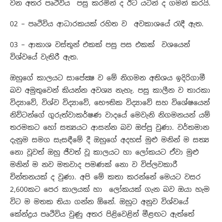
වන අතර පෘථිවිය පසු කරමින් ද ඊට යටින් ද ගමන් කරයි.
02 – පෘථිවිය ආධාරකයක් රහිත ව අවකාශයේ රැඳී ඇත.
03 – ආකාශ වස්තූන් එකක් පසු පස එකක් වශයෙන්
විශ්වයේ වැතිරී ඇත.
ඔහුගේ කාලයට සාපේක්‍ෂ ව මේ නිගමන අතිශය ඉදිරිගාමී
බව අමුතුවෙන් කියන්න අවශ්‍ය නැහැ. පසු කාලීන ව තාරකා
විද්‍යාවේ, විශ්ව විද්‍යාවේ, භෞතික විද්‍යාවේ සහ විශේෂයෙන්
නිව්ටන්ගේ ගුරුත්වාකර්ෂණ වාදයේ මෙවැනි නිගමනයන් යම්
තරමකට හෝ සත්‍යයට ආසන්න බව ඔප්පු වුණා. වර්තමාන
දැනුම සමග සැසඳීමේ දී ඔහුගේ අදහස් මුළු මනින් ම සත්‍ය
නො වූවත් ඔහු ජීවත් වූ කාලයට හා ලෝකයට ඒවා මුළු
මනින් ම නව මතවාද පමණක් නො ව විප්ලවකාරී
චින්තනයක් ද වුණා. අපි මේ කතා කරන්නේ මෙයට වසර
2,600කට පෙර කාලයක් හා ලෝකයක් ගැන බව ඔයා හැම
විට ම මතක තියා ගන්න ඕනේ. ඔහුට අනුව විශ්වයේ
කේන්ද්‍රය පෘථිවිය වුණු අතර පිළිවෙළින් මීළඟට ඇත්තේ