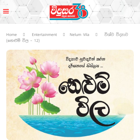
Home
Entertainment
Nelum Vila
විශ්ව විද්‍යාව
(නෙළුම් විල – 12)