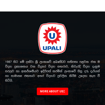
1987 සිට මේ දක්වා ශ්‍රී ලංකාවේ අඛණ්ඩව සතිපතා පළවන එක ම
විද්‍යා ප්‍රකාශනය වන විදුසර විද්‍යා සඟරාව, නිවැරදි විද්‍යා දැනුම
සරලව හා ආකර්ශනීයව ඉදිරිපත් කරමින් ලංකාවේ සිසු දරු දැරියන්
හා සාමාන්‍ය ජනතාව අතර විද්‍යාව ප්‍රචලිත කිරීම උදෙසා කැප වී
සිටියි.
MORE ABOUT US