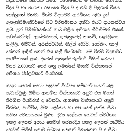
විද්‍යාත්මක න්‍යායන් සමග. විශේෂයෙන් ම තාරකා භෞතික
විද්‍යාව හා තාරකා රසායන විද්‍යාව ද එහි දී වැදගත් විෂය
ක්‍ෂේත්‍රයන් වනවා. විශ්ව විද්‍යාවට ආරම්භය ලබා දුන්
ඇනැක්සිමැන්ඩර්ගේ සිට වර්තමානය දක්වා එයට දායකත්වය
ලබා දුන් විශිෂ්ටයන්ගේ නාමාවලිය අතිශය කීර්තිමත් එකක්.
ඇරිස්ටෝටල්, ඇක්වයිනාස්, ඉමැනුවෙල් කාන්ට්, ගැලීලියො
ගැලිලි, නිව්ටන්, අයින්ස්ටයින්, නීල්ස් බෝර්, හෝකිං, කාල්
සේගන් ආදීන් ගෙන් එය සැදී තිබෙනවා. මේ විශ්ව විද්‍යාවට
ආරම්භයක් ලබා දීමෙන් ඇනැක්සිමැන්ඩර් විසින් මෙයට
වසර 2,600කට පෙර ගනු ලබන්නේ මානව චින්තනයේ
අතිශය විප්ලවකාරී පියවරක්.
ඔහුට පෙරත් ඔහුට පසුවත් විශ්වය සම්බන්ධයෙන් බල
පැවැත්වුණු සීමිත ආගමික චින්තනයට අනුව එය මහත්
නිර්භීත පියවරක් ද වෙනවා. ආගමික චින්තනයට අනුව
විශ්වය, පෘථිවිය, දිව්‍ය ලෝකය හා අපායෙන් යුක්ත සීමා
සහිත අවකාශයක් වුණා. දිව්‍ය ලෝකය හෙවත් ස්වර්ගය
ඉහළ ලෙසත් අපාය හෙවත් නරකාදිය පහළ ලෙසත් පෘථිවිය
හෙවත් මිනිස් ලොව මධ්‍යය ලෙසත් දිශානුගත ව ද සීමා