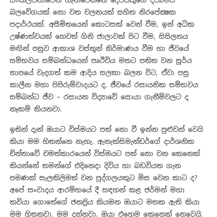
බලවේගයක් නො වත චලනයක් සහිත නිරපේක්‍ෂක
පදාර්ථයක්. අසීමිතයෙන් කොටසක් වෙන් වීම, ඉන් අධික
උෂ්ණත්වයක් හෙවත් ගිනි ජාලාවක් පිට වීම, සිසිලනය
මඟින් පසුව ආකාශ වස්තූන් නිර්මාණය වීම හා ජීවයේ
සම්භවය සම්බන්ධයෙන් පෘථිවිය මතට පතිත වන සූර්ය
තාපයේ වැදගත් කම ආදිය සලකා බලන විට, ඒවා පසු
කාලීන මහා පිපිරුම්වාදයට ද, ජීවයේ රසායනික සම්භවය
සම්බන්ධ ජීව – රසායන විද්‍යාවේ සොයා ගැනීම්වලට ද
නෑකම් කියනවා.
ඉතින් දැන් ඔයාට විස්මයට පත් නො වී ඉන්න පුළුවන් වෙයි
කියා මම හිතන්නෙ නැහැ. ඇනැක්සිමැන්ඩර්ගේ දාර්ශනික
චින්තාවේ චමත්කාරයෙන් විස්මයට පත් නො වන කෙනෙක්
කියන්නේ තමන්ගේ එදිනෙදා දිවිය හා බඩවියත ගැන
පමණක් සැලකිලිමත් වන පුද්ගලයකුට මිස වෙන කාට ද?
අපේ සංවාදය ආරම්භයේ දී සඳහන් කළ ජර්මන් මහා
කවියා ගොතේගේ ජනප්‍රිය කියමන ඔයාට මතක ඇති කියා
මම හිතනවා. මම දන්නවා. ඔයා එහෙම කෙනෙක් නෙවෙයි.