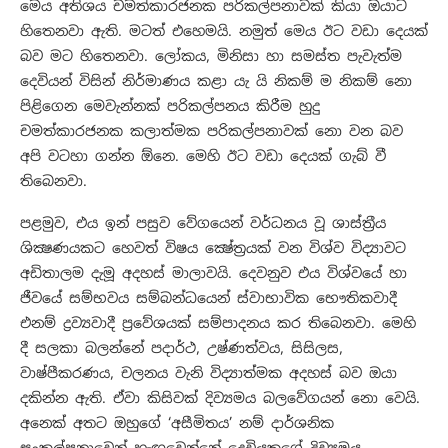
මෙය අතිශය චමත්කාරජනක පරිකල්පනාවක් කියා ඔයාට
හිතෙනවා ඇති. මටත් එහෙමයි. නමුත් මෙය ඊට වඩා දෙයක්
බව මට හිතෙනවා. ලෝකය, මිනිසා හා සමස්ත පැවැත්ම
දෙවියන් විසින් නිර්මාණය කළා යැ යි නිකම් ම නිකම් නො
පිළිගෙන මෙවැන්නක් පරිකල්පනය කිරීම හුදු
චමත්කාරජනක කලාත්මක පරිකල්පනාවක් නො වන බව
අපි වටහා ගන්න ඕනෙ. මෙහි ඊට වඩා දෙයක් ගැබ් වී
තිබෙනවා.
පළමුව, එය ඉන් පසුව වේගයෙන් වර්ධනය වූ ශාස්ත්‍රීය
ශික්‍ෂණයකට හෙවත් විෂය ක්‍ෂේත්‍රයක් වන විශ්ව විද්‍යාවට
අඩිතාලම දැමූ අදහස් මාලාවයි. දෙවනුව එය විශ්වයේ හා
ජීවයේ සම්භවය සම්බන්ධයෙන් ස්වාභාවික භෞතිකවාදී
එනම් ද්‍රව්‍යවාදී ප්‍රවේශයක් සම්පාදනය කර තිබෙනවා. මෙහි
දී සලකා බලන්නේ පදාර්ථ, උෂ්ණත්වය, සිසිලස,
වාෂ්පීකරණය, චලනය වැනි විද්‍යාත්මක අදහස් බව ඔයා
දකින්න ඇති. ඒවා කිසිවක් දිව්‍යමය බලවේගයන් නො වෙයි.
අනෙක් අතට ඔහුගේ ‘අසීමිතය’ නම් දාර්ශනික
සංකල්පනාවෙන් හැඟවෙන්නේ දෙවියකුගේ දිව්‍යමය