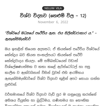
NELUM VILA
විශ්ව විද්‍යාව (නෙළුම් විල – 12)
November 6, 2022
“විශ්වයේ මධ්‍යයේ පෘථිවිය ඇත. එය සිලින්ඩරාකාර ය.” –
ඇනැක්සිමැන්ඩර්
ඔය ඉහළින් තියෙන අදහසට, ඒ කියන්නේ පෘථිවිය විශ්වයේ
කේන්ද්‍රය බව කියන සංකල්පයට කියන්නේ පෘථිවි
කේන්ද්‍රවාදය කියලා. මේ සම්බන්ධයෙන් වඩාත්
විශ්ලේෂණාත්මක ව කතා කළේ ඇරිස්ටෝටල් හා පසු
කාලීන ව ඇක්වයිනාස් විසින් වුවත් එහි ආරම්භය
ඇනැක්සිමැන්ඩර්ගේ විශ්ව විද්‍යාව තුළින් අපට සොයා ගන්න
පුළුවන්.
වර්තමානයේ විශ්ව විද්‍යාව වැඩි පුර ම ගනුදෙනු කරන්නේ
අතිශය වියුක්ත හා බුද්ධිමය, ගණිතමය හා භෞතික