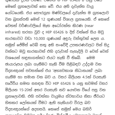
මෙසේ ග්‍රහලොවක් නො වේ. එය අති දැවැන්ත වායු
යෝධයෙකි. එය සෞරග්‍රහ මණ්ඩලයේ දැවැන්ත ම ග්‍රහලොව
වන බ්‍රහස්පති මෙන් 12 ගුණයක් විශාල ග්‍රහයෙකි. ඒ කෙසේ
වෙතත් වර්ණාවලියේ මෑත අධෝරක්ත කිරණ (near
infrared) හරහා වුව ද HIP 65426 b දිස් වන්නේ සිය මවු
තාරකාවට වඩා 10,000 ගුණයක් අඳුරු වස්තුවක් ලෙස ය.
නමුත් ජේම්ස් වෙබ් සතු අති සංවේදී උපකරණවලට පින් සිදු
වන්නට මවු තාරකාවත් එහි දරුවාත් පැහැදිලි ව වෙන් වෙන්
වශයෙන් හඳුනාගන්නට එයට හැකි වී තිබේ. මෙම
ඡායාරූපය ලබා ගැනීමට හැකි වීම පිළිබඳව උද්දාම වන
විද්‍යාඥයන් පවසන්නේ එය ‘අභ්‍යවකාශ නිධානයක්’ ලබා
ගැනීම හා සමාන වන බව ය. වසර බිලියන 4.5ක් වයසැති
පෘථිවිය සමඟ සසඳන විට HIP 65426 b යනු තවමත් වසර
මිලියන 15-20ත් අතර වයසැති නව යෞවන වියේ පසු වන
ග්‍රහලොවකි. එහි පවත්නා වායුමය ස්වභාවය නිසා ජීවයට
හිතකර ලෝකයක් වීමට ඇති හැකියාව විරල බව
විද්‍යාඥයන්ගේ අදහසයි. කෙසේ නමුත් මෙය බහිර්