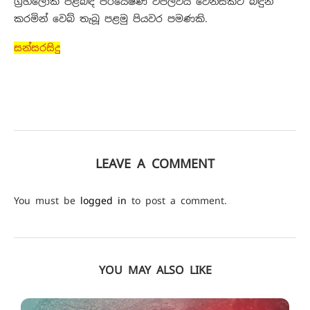
ග්‍රහලෝක පිළිබඳ පර්යේෂණ විප්ලවීය වෙනසකට බඳුන්
කරමින් වෙබ් තැබූ පළමු පියවර පමණකි.
සන්සරසිදු
LEAVE A COMMENT
You must be
logged in
to post a comment.
YOU MAY ALSO LIKE