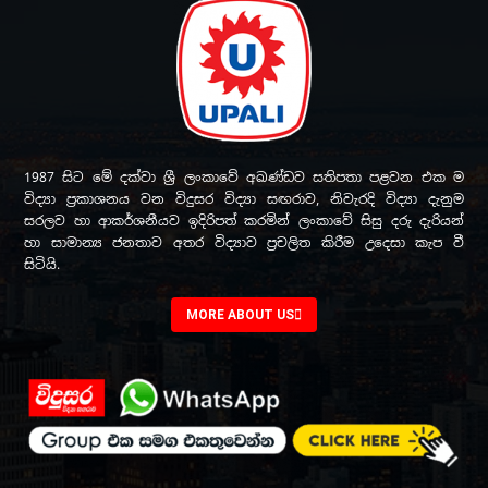
1987 සිට මේ දක්වා ශ්‍රී ලංකාවේ අඛණ්ඩව සතිපතා පළවන එක ම
විද්‍යා ප්‍රකාශනය වන විදුසර විද්‍යා සඟරාව, නිවැරදි විද්‍යා දැනුම
සරලව හා ආකර්ශනීයව ඉදිරිපත් කරමින් ලංකාවේ සිසු දරු දැරියන්
හා සාමාන්‍ය ජනතාව අතර විද්‍යාව ප්‍රචලිත කිරීම උදෙසා කැප වී
සිටියි.
MORE ABOUT US