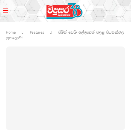
Home
Features
ජ්ම්ස් වෙබ් අල්ලාගත් පළමු පිටසක්වළ
ග්‍රහලොව!