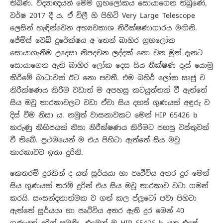
තිබිණ. විද්‍යාඥයන් මෙම ග්‍රහලෝකය සොයාගෙන තිබුණේ,
වර්ෂ 2017 දී ය. ඒ චිලී හි පිහිටි Very Large Telescope
ලෙසින් හැඳින්වෙන අභ්‍යවකාශ නිරීක්ෂණාගාරය මඟිනි.
ජේම්ස් වෙබ් දුරේක්ෂය අ ̈තෙන් බාහිර ග්‍රහලෝක
සොයාගැනීම උදෙසා නිපදවන ලද්දක් නො වන මුත් දැනට
සොයාගෙන ඇති බාහිර ලෝක දෙස සිය තීක්ෂණ දෑස් යොමු
කිරීමේ බාධාවක් ඊට නො පවතී. එම බහිර් ලෝක ඍජු ව
නිරීක්ෂණය කිරීම වඩාත් ම අපහසු කටයුත්තක් වී ඇත්තේ
සිය මවු තාරකාවලට වඩා ඒවා සිය දහස් ගුණයක් අඳුරු ව
දිස් වීම නිසා ය. නමුත් වාසනාවකට මෙන් HIP 65426 b
කරුණු කිහිපයක් නිසා නිරීක්ෂණය කිරීමට පහසු වස්තුවක්
වී තිබේ. ප්‍රථමයෙන් ම එය පිහිටා ඇත්තේ සිය මවු
තාරකාවට ඉතා දුරිනි.
කෙතරම් දුරකින් ද යත් සූර්යයා හා පෘථිවිය අතර දුර මෙන්
සිය ගුණයක් තරම් දුරින් එය සිය මවු තාරකාව වටා ගමන්
කරයි. සංසන්දනාත්මක ව ගත් කල ප්ලූටෝ පවා පිහිටා
ඇත්තේ සූර්යයා හා පෘථිවිය අතර ඇති දුර මෙන් 40
ගුණයක් දුරින් පමණි. එමෙන් ම HIP 65426 b යනු එසේ