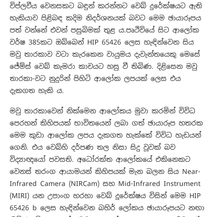
විප්ලවීය වෙනසකට බඳුන් කරන්නට වෙබ් දුරේක්ෂයට ඇති
හැකියාව පිළිබඳ කදිම නිදර්ශනයක් බවට මෙම ඡායාරූපය
පත් වන්නේ එවන් පසුබිමක් තුළ ය.පෘථිවියේ සිට ආලෝක
වර්ෂ 385කට ඔබ්බෙන් HIP 65426 ලෙස හැඳින්වෙන සිය
මවු තාරකාව වටා කැරකෙන වායුමය දැවැන්තයෙකු මෙසේ
ජේම්ස් වෙබ් කැමරා කාචයට හසු වී තිබිණ. දිළිසෙන මවු
තාරකා-වට නුදුරින් පිහිටි ආලෝක ලපයක් ලෙස එය
දැකගත හැකි ය.
මවු තාරකාවෙන් නික්මෙන ආලෝකය මුවා කරමින් විවිධ
පෙරහන් කිහිපයක් භාවිතයෙන් ලබා ගත් ඡායාරූප හතරක
මෙම කුඩා ආලෝක ලපය දැකගත හැක්කේ විවිධ හැඩයන්
ගෙනි. එය වෙබ්හි දර්පණ තල නිසා සිදු වූවක් බව
විද්‍යාඥයෝ පවසති. අධෝරක්ත ආලෝකයේ එකිනෙකට
වෙනස් තරංග ආයාමයන් කිහිපයක් මැන බලන සිය Near-
Infrared Camera (NIRCam) සහ Mid-Infrared Instrument
(MIRI) යන උපාංග හරහා වෙබ් දූරේක්ෂය විසින් මෙම HIP
65426 b ලෙස හැඳින්වෙන බහිර් ලෝකය ඡායාරූපයට නඟා