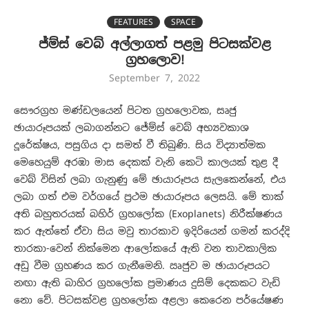
FEATURES
SPACE
ජ්ම්ස් වෙබ් අල්ලාගත් පළමු පිටසක්වළ
ග්‍රහලොව!
September 7, 2022
සෞරග්‍රහ මණ්ඩලයෙන් පිටත ග්‍රහලොවක, සෘජු
ඡායාරූපයක් ලබාගන්නට ජේම්ස් වෙබ් අභ්‍යවකාශ
දූරේක්ෂය, පසුගිය දා සමත් වී තිබුණි. සිය විද්‍යාත්මක
මෙහෙයුම් අරඹා මාස දෙකක් වැනි කෙටි කාලයක් තුළ දී
වෙබ් විසින් ලබා ගැනුණු මේ ඡායාරූපය සැලකෙන්නේ, එය
ලබා ගත් එම වර්ගයේ ප්‍රථම ඡායාරූපය ලෙසයි. මේ තාක්
අති බහුතරයක් බහිර් ග්‍රහලෝක (Exoplanets) නිරීක්ෂණය
කර ඇත්තේ ඒවා සිය මවු තාරකාව ඉදිරියෙන් ගමන් කරද්දි
තාරකා-වෙන් නික්මෙන ආලෝකයේ ඇති වන තාවකාලික
අඩු වීම ග්‍රහණය කර ගැනීමෙනි. ඍජුව ම ඡායාරූපයට
නඟා ඇති බාහිර ග්‍රහලෝක ප්‍රමාණය දුසිම් දෙකකට වැඩි
නො වේ. පිටසක්වළ ග්‍රහලෝක අළලා කෙරෙන පර්යේෂණ