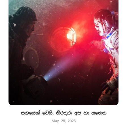
සගයෙක් වෙයි, නිරතුරු අප හා යනෙන
May 28, 2025