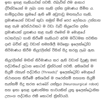
ඉතා ඉහළ හැකියාවක් පවතී. එබැවින් එම ආකාර
ද්විත්වයෙන් ම ලබා ගත හැකි දත්ත ප්‍රමාණය සීමිත ය.
සාම්ප්‍රදායික ක්‍රමයේ ඇති මේ අඩුපාඩු මඟහැරිය හැකි,
ප්‍රමාණයෙන් වඩාත් කුඩා නමුත් මින් පෙර ලෝකයා උත්සාහ
කළ සැම අවස්ථාවකට ම වඩා වැඩි නියුරෝන දත්ත
ප්‍රමාණයක් ග්‍රහණය කළ හැකි එමෙන් ම මොළයේ
පටකවලට හානි කිරීමේ හැකියාව අවම මට්ටමක පවතින
දෘඪ බවින් අඩු වඩාත් නම්‍යශීලී මයික්‍රො ඉලෙක්ට්‍රෝඩ
නිර්මාණය කිරීම නියුරලින්ක් විසින් සිදු කරනු ලැබ ඇත.
නියුරලින්ක් මඟින් නිර්මාණය කර ඇති වඩාත් දියුණු BMI
පද්ධතියේ ප්‍රධාන කොටස් ත්‍රිත්වයක් පවතී. අතිශයින් ම
සියුම් රැහැන් පද්ධතිය (Threads)” ඉලෙක්ට්‍රෝඩ මොළයේ
ස්ථානගත කිරීමේ අතිශයින් ම පරෙස්සම් සහගත සියුම්
සැත්කම් සිදු කරන රොබෝ යන්ත්‍රය (Neurosurgical robot)
සහ ඉතා ඉහළ ගුණාත්මක භාවයකින් යුතු ඉලෙක්ට්‍රොනික
උපාංග පද්ධතිය එකී කොටස් ත්‍රිත්වයයි.