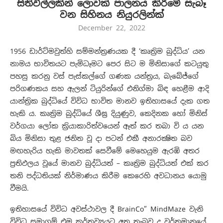
සිතිවිල්ලකින් ලොවක් පාලනය කිරීමේ සැබෑ
වන සිහිනය නියුරලින්ක්
December 22, 2022
1956 ඩාර්ට්මවුත්හි සම්මන්ත්‍ර‍ණයක දී ‘කෘත්‍රිම බුද්ධිය’ යන
නාමය භාවිතයට පැමිධෑමට පෙර සිට ම මිනිසාගේ කටයුතු
පහසු කරනු වස් පැස්කල්ගේ ගණක යන්ත්‍රය, බැබේජ්ගේ
පරිගණකය සහ ඇලන් ටියුරින්ගේ එනිග්මා බිඳ හෙළීම ආදි
යාන්ත්‍රික බුද්ධියේ විවිධ භාවිත මානව ඉතිහාසයේ දැක ගත
හැකි ය. කෘත්‍රිම බුද්ධියේ ශීඝ්‍ර දියුණුව, කෙදිනක හෝ මිනිස්
වර්ගයා ලෝක ක්‍රියාකාරිත්වයෙන් ඈත් කර තබා වි ය යන
බිය මිනිසා තුළ ජනිත වූ දා පටන් එකී අනාරක්‍ෂිත බව
මඟහැරිය හැකි මාවතක් සෙවීමේ මෙහෙයුම ඇරඹි අතර
ප්‍රතිඵලය වූයේ මානව බුද්ධියත් – කෘත්‍රිම බුද්ධියත් එක් කර
තනි පද්ධතියක් නිර්මාණය කිරීම කෙරෙහි අවධානය යොමු
වීමයි.
ඉතිහාසයේ විවිධ අවස්ථාවල දී BrainCo” MindMaze වැනි
විවිධ සමාගම් එම කර්තව්‍යයට අත තැබුව ද වර්තමානයේ