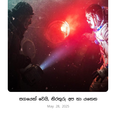
සගයෙක් වෙයි, නිරතුරු අප හා යනෙන
May 28, 2025