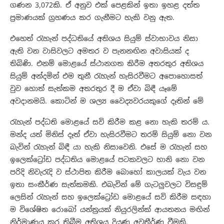
ගණන 3,072කි. ඒ අනුව එක් පෙළකින් ඉතා ඉහළ දත්ත
ප්‍රමාණයක් ග්‍රහණය කර ගැනීමට හැකි වනු ඇත.
එහෙත් රැහැන් පද්ධතියේ අතිශය සියුම් ස්වාභාවය නිසා
ඇති වන වාසිවලට අමතර ව පැනනඟින අවාසියක් ද
තිබිණි. එනම් මොළයේ ස්ථානගත කිරීම අතරතුර අතිශය
සියුම් අන්දමින් එම තුනී රැහැන් හැසිරවීමට අපොහොසත්
වුව හොත් සැත්කම අතරතුර දී ම ඒවා බිඳී යෑමේ
අවදානමයි. කොටින් ම ශල්‍ය වෛද්‍යවරයකුගේ දෑතින් මේ
රැහැන් පද්ධති මොළයේ සවි කිරීම කළ නො හැකි තරම් ය.
මන්ද යත් මිනිස් දෑත් ඒවා හැසිරවීමට තරම් සියුම් නො වන
බැවින් රැහැන් බිඳී යා හැකි නිසාවෙනි. එසේ ම රැහැන් සහ
ඉලෙක්ට්‍රෝඩ පද්ධතිය මොළයේ පටකවලට හානි නො වන
පරිදි නිවැරැදි ව ස්ථාපිත කිරීම බොහෝ කාලයක් වැය වන
ඉතා සංකීර්ණ සැත්කමකි. එබැවින් මේ ගැටලුවලට විසඳුම්
ලෙසින් රැහැන් සහ ඉලෙක්ට්‍රෝඩ මොළයේ සවි කිරීම සඳහා
ම විශේෂිත රොබෝ යන්ත්‍රයක් නියුරලින්ක් ආයතනය මඟින්
නිර්මාණය කර තිබීම අතිශය දියුණු අවතීර්ණ වීමකි.