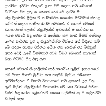
තාක්‍ෂණය උපරිම භාවිතයක් වන බැවින් දැනට පවත්නා
ප්‍රාථමික අවධිය එතැනට ළඟා වීම සඳහා තව බොහෝ
වර්ධනය විය යුතු ය. කෙසේ හෝ මේ දක්වා ම
නියුරලින්ක්හි මූලික ම පරමාර්ථය සායනික මට්ටමින් ස්නායු
රෝගීන් සඳහා භාවිත කිරීම පමණකි. ඒ කෙසේ වෙතත්
ව්‍යාපාරයක් ලෙසින් නියුරලින්ක් අතිශයින් ම සාර්ථක ය.
ලබන වසරේ සිදු වෙතැ යි අපේක්‍ෂා කළ හැකි මිනිස් අත්හදා
බැලීම සාර්ථක වුව ද නියුරලින්ක්හි විස්මය අත් විඳීමට නම්
මේ සඳහා අවශ්‍ය පිරිවැය අධික වන හෙයින් එය මිනිසුන්
අතර බෙදී යෑමේ විෂමතාව අවම වීමට බොහෝ කාලයක්
බලා සිටීමට සිදු වනු ඇත.
කෙසේ වෙතත් නියුරලින්ක් සාර්ථකත්වය තුළින් අනාගතයේ
යම් දිනක මානව බුද්ධිය සහ කෘත්‍රිම බුද්ධිය එකිනෙක
අතිච්ඡේදනය වී මානව වර්ගයාගේ නව යුගයක් උදා වනු
ඇති බැවින් නියුරලින්ක් ව්‍යාපෘතිය මේ ශත වර්ෂයේ මිනිසා
විසින් සිදු කරන ශ්‍රේෂ්ඨතම සොයා ගැනීමක් යැ යි හැඳින්වීම
වරදක් නැත.