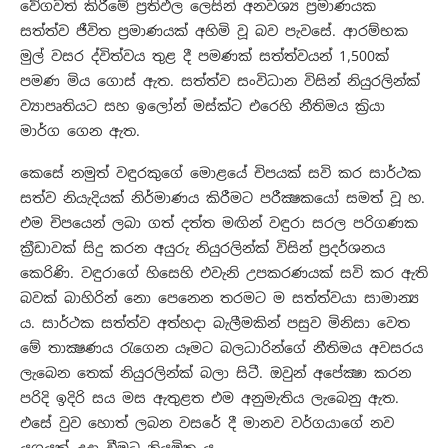
වේගවත් කිරීමේ ප්‍රතිඵල ලෙසින් අනවශ්‍ය ප්‍රමාණයක
සත්ත්ව ජීවිත ප්‍රමාණයක් අහිමි වූ බව පැවසේ. ආරම්භක
මුල් වසර ද්විත්වය තුළ දී පමණක් සත්ත්වයන් 1,500ක්
පමණ මිය ගොස් ඇත. සත්ත්ව සංවිධාන විසින් නියුරලින්ක්
ව්‍යාපෘතියට සහ ඉලෝන් මස්ක්ට එරෙහි නීතිමය ක්‍රියා
මාර්ග ගෙන ඇත.
කෙසේ නමුත් වඳුරකුගේ මොළයේ චිපයක් සවි කර සාර්ථක
සත්ව නියැදියක් නිර්මාණය කිරීමට පරීක්‍ෂකයෝ සමත් වූ හ.
එම චිපයෙන් ලබා ගත් දත්ත මඟින් වඳුරා සරල පරිගණක
ක්‍රීඩාවක් සිදු කරන අයුරු නියුරලින්ක් විසින් ප්‍රදර්ශනය
කෙරිණි. වඳුරාගේ හිසෙහි එවැනි උපකරණයක් සවි කර ඇති
බවක් බාහිරින් නො පෙනෙන තරමට ම සත්ත්වයා සාමාන්‍ය
ය. සාර්ථක සත්ත්ව අත්හදා බැලීමකින් පසුව මිනිසා වෙත
මේ තාක්‍ෂණය රැගෙන යෑමට බලධාරින්ගේ නීතිමය අවසරය
ලැබෙන තෙක් නියුරලින්ක් බලා සිටී. ඔවුන් අපේක්‍ෂා කරන
පරිදි ඉදිරි සය මස ඇතුළත එම අනුමැතිය ලැබෙනු ඇත.
එසේ වුව හොත් ලබන වසරේ දී මානව වර්ගයාගේ නව