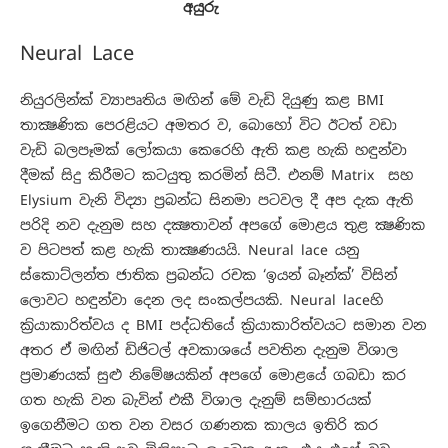
අයුරු
Neural Lace
නියුරලින්ක් ව්‍යාපෘතිය මඟින් මේ වැඩි දියුණු කළ BMI
තාක්‍ෂණික පෙරළියට අමතර ව, බොහෝ විට ඊටත් වඩා
වැඩි බලපෑමක් ලෝකයා කෙරෙහි ඇති කළ හැකි හඳුන්වා
දීමක් සිදු කිරීමට කටයුතු කරමින් සිටී. එනම් Matrix සහ
Elysium වැනි විද්‍යා ප්‍රබන්ධ සිනමා පටවල දී අප දැක ඇති
පරිදි නව දැනුම සහ දක්‍ෂතාවන් අපගේ මොළය තුළ ක්‍ෂණික
ව පිටපත් කළ හැකි තාක්‍ෂණයයි. Neural lace යනු
ස්කොට්ලන්ත ජාතික ප්‍රබන්ධ රචක ‘ඉයන් බෑන්ක්’ විසින්
ලොවට හඳුන්වා දෙන ලද සංකල්පයකි. Neural laceහි
ක්‍රියාකාරිත්වය ද BMI පද්ධතියේ ක්‍රියාකාරිත්වයට සමාන වන
අතර ඒ මඟින් ඩිජිටල් අවකාශයේ පවතින දැනුම විශාල
ප්‍රමාණයක් සුළු නිමේෂයකින් අපගේ මොළයේ ගබඩා කර
ගත හැකි වන බැවින් එකී විශාල දැනුම් සම්භාරයක්
ඉගෙනීමට ගත වන වසර ගණනක කාලය ඉතිරි කර