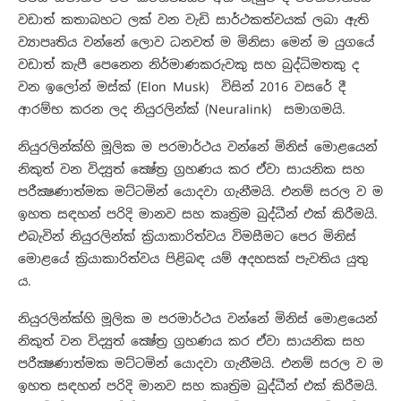
වඩාත් කතාබහට ලක් වන වැඩි සාර්ථකත්වයක් ලබා ඇති
ව්‍යාපෘතිය වන්නේ ලොව ධනවත් ම මිනිසා මෙන් ම යුගයේ
වඩාත් කැපී පෙනෙන නිර්මාණකරුවකු සහ බුද්ධිමතකු ද
වන ඉලෝන් මස්ක් (Elon Musk) විසින් 2016 වසරේ දී
ආරම්භ කරන ලද නියුරලින්ක් (Neuralink) සමාගමයි.
නියුරලින්ක්හි මූලික ම පරමාර්ථය වන්නේ මිනිස් මොළයෙන්
නිකුත් වන විද්‍යුත් ක්‍ෂේත්‍ර ග්‍රහණය කර ඒවා සායනික සහ
පරීක්‍ෂණාත්මක මට්ටමින් යොදවා ගැනීමයි. එනම් සරල ව ම
ඉහත සඳහන් පරිදි මානව සහ කෘත්‍රිම බුද්ධීන් එක් කිරීමයි.
එබැවින් නියුරලින්ක් ක්‍රියාකාරිත්වය විමසීමට පෙර මිනිස්
මොළයේ ක්‍රියාකාරිත්වය පිළිබඳ යම් අදහසක් පැවතිය යුතු
ය.
නියුරලින්ක්හි මූලික ම පරමාර්ථය වන්නේ මිනිස් මොළයෙන්
නිකුත් වන විද්‍යුත් ක්‍ෂේත්‍ර ග්‍රහණය කර ඒවා සායනික සහ
පරීක්‍ෂණාත්මක මට්ටමින් යොදවා ගැනීමයි. එනම් සරල ව ම
ඉහත සඳහන් පරිදි මානව සහ කෘත්‍රිම බුද්ධීන් එක් කිරීමයි.