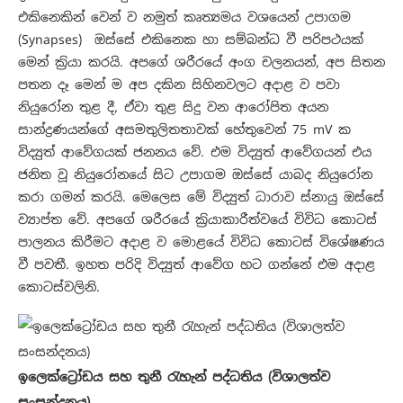
එකිනෙකින් වෙන් ව නමුත් කෘත්‍යමය වශයෙන් උපාගම
(Synapses) ඔස්සේ එකිනෙක හා සම්බන්ධ වී පරිපථයක්
මෙන් ක්‍රියා කරයි. අපගේ ශරීරයේ අංග චලනයන්, අප සිතන
පතන දෑ මෙන් ම අප දකින සිහිනවලට අදාළ ව පවා
නියුරෝන තුළ දී, ඒවා තුළ සිදු වන ආරෝපිත අයන
සාන්ද්‍රණයන්ගේ අසමතුලිතතාවක් හේතුවෙන් 75 mV ක
විද්‍යුත් ආවේගයක් ජනනය වේ. එම විද්‍යුත් ආවේගයන් එය
ජනිත වූ නියුරෝනයේ සිට උපාගම ඔස්සේ යාබද නියුරෝන
කරා ගමන් කරයි. මෙලෙස මේ විද්‍යුත් ධාරාව ස්නායු ඔස්සේ
ව්‍යාප්ත වේ. අපගේ ශරීරයේ ක්‍රියාකාරීත්වයේ විවිධ කොටස්
පාලනය කිරීමට අදාළ ව මොළයේ විවිධ කොටස් විශේෂණය
වී පවතී. ඉහත පරිදි විද්‍යුත් ආවේග හට ගන්නේ එම අදාළ
කොටස්වලිනි.
ඉලෙක්ට්‍රෝඩය සහ තුනී රැහැන් පද්ධතිය (විශාලත්ව
සංසන්දනය)