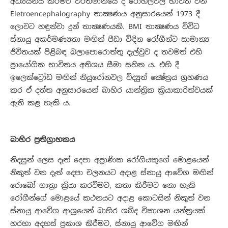
අධ්‍යයනය කිරීමට වර්තමානයේ දී රෝහල්වල භාවිත වන
Eletroencephalography තාක්‍ෂණය අනුසාරයෙන් 1973 දී
ලොවට හඳුන්වා දුන් තාක්‍ෂණයකි. BMI තාක්‍ෂණය විවිධ
ස්නායු අකර්මණ්‍යතා මඟින් පීඩා විඳින රෝගීන්ට සාමාන්‍ය
ජීවිතයක් පිළිබඳ බලාපොරොත්තු දැල්වුව ද තවමත් එහි
ප්‍රායෝගික භාවිතය අතිශය සීමා සහිත ය. එහි දී
ඉලෙක්ට්‍රෝඩ මඟින් නියුරෝනවල විද්‍යුත් ක්‍ෂේත්‍රය ග්‍රහණය
කර ඒ දත්ත අනුසාරයෙන් බාහිර යාන්ත්‍රික ක්‍රියාකාරිත්වයක්
ඇති කළ හැකි ය.
බාහිර ප්‍රතිග්‍රාහකය
නිදසුන් ලෙස දෑත් දෙපා අප්‍රාණික රෝගියකුගේ මොළයෙන්
නිකුත් වන දෑත් දෙපා චලනයට අදාළ ස්නායු ආවේග මඟින්
රොබෝ ගාත්‍රා ක්‍රියා කරවීමට, කතා කිරීමට නො හැකි
රෝගීන්ගේ මොළයේ කථනයට අදාළ කොටසින් නිකුත් වන
ස්නායු ආවේග ආශ්‍රයෙන් බාහිර ශබ්ද විකාශන යන්ත්‍රයක්
හරහා අදහස් ප්‍රකාශ කිරීමට, ස්නායු ආවේග මඟින්