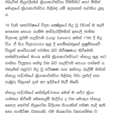
එබැවින් නියුරලින්ක් ක්‍රියාකාරිත්වය විමසීමට පෙර මිනිස්
මොළයේ ක්‍රියාකාරිත්වය පිළිබඳ යම් අදහසක් පැවතිය යුතු
ය.
18 වැනි ශතවර්ෂයේ විද්‍යා ක්‍ෂේත්‍රයේ සිදු වූ වඩාත් ම කැපී
පෙනෙන සොයා ගැනීම අත්වැරැදීමකින් ඉතාලි ජාතික
විද්‍යාඥ ලුයිජි ගැල්වානි (Luigi Galvani) අතින් 1786 දී සිදු
විය. ඒ සිය විද්‍යාගාරය තුළ දී ගෙම්බෙකුගේ සුෂුම්නාවේ
විද්‍යුත් ආවේගයක් පවතින බව නිරීක්‍ෂණය කිරීමෙනි.
සත්ත්වයන්ගේ මාංශ පේශි ක්‍රියාකාරිත්වයට ස්නායු තුළ හට
ගන්නා විද්‍යුතය හේතු වන බව ගැල්වානි සොයා ගත්තේ ය.
එතැනින් පසුවට සිදු වූ පරීක්‍ෂණ සහ අත්හදා බැලීම් මඟින්
ස්නායු පද්ධතියේ ක්‍රියාකාරිත්වය පිළිබඳ වඩා පුළුල් සහ
ගැඹුරු චිත්‍රයක් දැන් අප ඉදිරියේ මැවී තිබේ.
ස්නායු පද්ධතියේ කේන්ද්‍රස්ථානය මෙන් ම ශරීර ක්‍රියා
යාමනය කිරීමේ මෙහෙයුම් මැදිරිය ද වන මොළය ස්නායු
සෛල හෙවත් නියුරෝන බිලියන සියයකින් පමණ සෑදී ඇති
ඉතා සංකීර්ණ ව්‍යුහයකි. එම නියුරෝන ව්‍යුහාත්මක ව