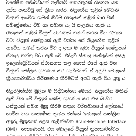
විශේෂිත පණිවිඩයක් නැතිනම් තොරතුරක් රැගෙන යන
දත්ත පැකට්ටු සේ ක්‍රියා කරයි. නියුරෝන තුළින් මෙවැනි
විද්‍යුත් ආවේග ගමන් කිරීම රැහැනක් තුළින් ධාරාවක්
සම්ප්‍රේෂණය වීම හා සමාන යැ යි සැලකිය හැකි ය.
රැහැනක් තුළින් විද්‍යුත් ධාරාවක් ගමන් කරන විට රැහැන
වටා විද්‍යුත් ක්‍ෂේත්‍රයක් ඇති වන්නා සේ නියුරෝන තුළින්
ආවේග ගමන් කරන විට ද ඉතා ම කුඩා විද්‍යුත් ක්‍ෂේත්‍රයක්
ස්නායු තන්තු වටා ඇති වේ. එවැනි ස්නායු තන්තුවක් අසල
ඉලෙක්ට්‍රෝඩයක් ස්ථානගත කළ හොත් එසේ ඇති වන
විද්‍යුත් ක්‍ෂේත්‍රය ග්‍රහණය කර ගැනීමටත්, ඒ අනුව මොළයේ
ක්‍රියාකාරිත්වය නිරීක්‍ෂණය කිරීමටත් අපට හැකි විය යුතු ය.
නියුරලින්ක්හි මූලික ම සිද්ධාන්තය මෙයයි. නියුරෝන මඟින්
ඇති වන මේ විද්‍යුත් ක්‍ෂේත්‍ර ග්‍රහණය කර එය බාහිර
යන්ත්‍රයක් සමග මුහු කිරීම සඳහා වර්තමානයේ ලෝකයේ
භාවිත වන තාක්‍ෂණික ක්‍රමය වන්නේ ‘මොළයේ යාන්ත්‍රික
අතුරු මුහුණත’ ලෙස හැඳින්වෙන Brain-Mechine Interface
(BMI) තාක්‍ෂණයයි. එය මොළයේ විද්‍යුත් ක්‍රියාකාරිත්වය