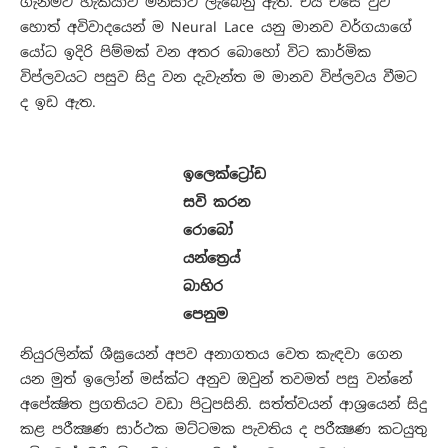
ගැනීමට හැකියාව මිනිසාට ලැබෙනු ඇත. එය එසේ වුව
හොත් අවිවාදයෙන් ම Neural Lace යනු මානව වර්ගයාගේ
යෝධ ඉදිරි පිම්මක් වන අතර බොහෝ විට කාර්මික
විප්ලවයට පසුව සිදු වන දැවැන්ත ම මානව විප්ලවය වීමට
ද ඉඩ ඇත.
ඉලෙක්ට්‍රෝඩ
සවි කරන
රොබෝ
යන්ත්‍රෙය්
බාහිර
පෙනුම
නියුරලින්ක් ශීඝ්‍රයෙන් අපව අනාගතය වෙත කැඳවා ගෙන
යන මුත් ඉලෝන් මස්ක්ට අනුව ඔවුන් තවමත් පසු වන්නේ
අපේක්‍ෂිත ප්‍රගතියට වඩා පිටුපසිනි. සත්ත්වයන් ආශ්‍රයෙන් සිදු
කළ පරීක්‍ෂණ සාර්ථක මට්ටමක පැවතිය ද පරීක්‍ෂණ කටයුතු