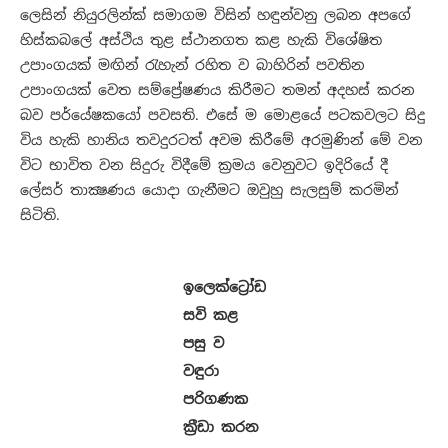
ලෙසින් නියුරලින්ක් සමාගම විසින් හඳුන්වනු ලබන අපගේ
හිස්කබලේ අස්ථිය තුළ ස්ථානගත කළ හැකි විශේෂිත
උපාංගයක් මඟින් රැහැන් රහිත ව බාහිරින් පවතින
උපාංගයක් වෙත සම්ප්‍රේෂණය කිරීමට තමන් අදහස් කරන
බව පර්යේෂකයෝ පවසති. එසේ ම මොළයේ පටකවලට සිදු
විය හැකි හානිය තවදුරටත් අවම කිරීමේ අරමුණින් මේ වන
විට භාවිත වන සිදුරු විදීමේ ක්‍රමය වෙනුවට ඉදිරියේ දී
ලේසර් තාක්‍ෂණය යොදා ගැනීමට ඔවුහු සැලසුම් කරමින්
සිටිති.
ඉලෙක්ට්‍රෝඩ
සවි කළ
පසු ව
වඳුරා
පරිගණක
ක්‍රීඩා කරන