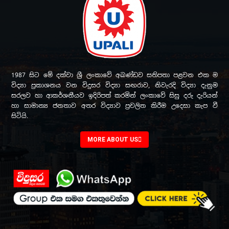
1987 සිට මේ දක්වා ශ්‍රී ලංකාවේ අඛණ්ඩව සතිපතා පළවන එක ම
විද්‍යා ප්‍රකාශනය වන විදුසර විද්‍යා සඟරාව, නිවැරදි විද්‍යා දැනුම
සරලව හා ආකර්ශනීයව ඉදිරිපත් කරමින් ලංකාවේ සිසු දරු දැරියන්
හා සාමාන්‍ය ජනතාව අතර විද්‍යාව ප්‍රචලිත කිරීම උදෙසා කැප වී
සිටියි.
MORE ABOUT US