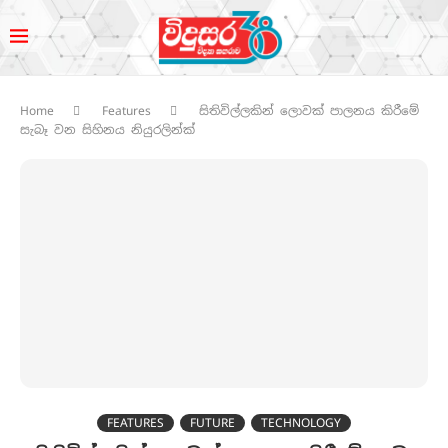
Home
Features
සිතිවිල්ලකින් ලොවක් පාලනය කිරීමේ
සැබෑ වන සිහිනය නියුරලින්ක්
FEATURES
FUTURE
TECHNOLOGY