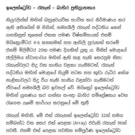
ඉලෙක්ට්‍රෝඩ – රැහැන් – බාහිර ප්‍රතිග්‍රාහකය
නියුරලින්ක් මඟින් බහුඅවයවික භාවිත කර නිර්මාණය කර
ඇති අතිශයින් ම සිහින්, නම්‍යශීලී රැහැන් පද්ධතිය කෙස්
ගසකිනුත් තුනෙන් එකක පමණ විෂ්කම්භයක් එනම්
මයික්‍රොමීටර 4-6 ඝනකමක් සහ ඇඟිලි පුරුකක් තරමේ
එනම් මිලිමීටර 20ක පමණ දිගකින් යුතු ය. මිනිස් මොළයේ
ජල්ලිමය ස්වාභාවය මඟින් ඇති කළ හැකි තෙරපුම නිසා
රැහැන්වලට සිදු වන හානිය වළකා ගැනීමටත්, රැහැන්
පද්ධතිය මඟින් මොළයේ සියුම් පටක සහ කුඩා රුධිර කේශ
නාළිකාවලට සිදු විය හැකි හානිය වළක්වා ගැනීමටත්
ඒවායේ නම්‍යශීලී බව ඉවහල් වේ. මයික්‍රෝ ඉලෙක්ට්‍රෝඩ
මඟින් ග්‍රහණය කර ගන්නා සංඥා බාහිර සම්ප්‍රේෂකය වෙත
රැගෙන යෑමේ කාර්යය කරනුයේ මේ තුනී
රැහැන් මඟිනි. මේ එක් රැහැනක් ඉලෙක්ට්‍රෝඩ 32ක් සමග
සම්බන්ධ වන අතර එක් පෙළක (Array) එවැනි රැහැන් 96ක්
පවතී. එනම් එක් පෙළක පවතින සම්පූර්ණ ඉලෙක්ට්‍රෝඩ