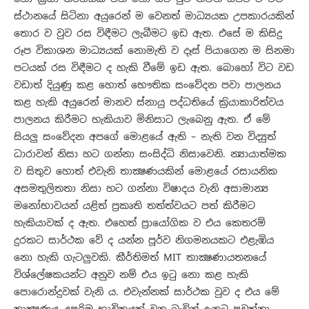
ස්ථානයේ සිටිනා අයුරෙන් ම වෙනත් මාධ්‍යයක උපකාරයකින්
තොර ව වුව රස විඳීමට ලැබීමට ඉඩ ඇත. එසේ ම කිසිදු
රූප විකාශන මාධ්‍යයක් නොමැති ව දෑස් පියාගෙන ම සිනමා
පටයක් රස විඳීමට ද හැකි වීමේ ඉඩ ඇත. බොහෝ විට වඩ
වඩාත් දියුණු කළ හොත් භෞතික සංවේදන පවා පාලනය
කළ හැකි අයුරෙන් මානව ස්නායු පද්ධතියේ ක්‍රියාකාරිත්වය
පාලනය කිරීමට හැකියාව මිනිසාට ලැබෙනු ඇත. ඒ මේ
සියලු සංවේදන අපගේ මොළයේ ඇති – නැති වන විද්‍යුත්
ධාරාවන් නිසා හට ගන්නා සංසිද්ධි නිසාවෙනි. න්‍යායාත්මක
ව සිතුව හොත් එවැනි තාක්‍ෂණයකින් මොළයේ රසායනික
අසමතුලිතතා නිසා හට ගන්නා විෂාදය වැනි අසාමාන්‍ය
මනෝභාවයන් යළිත් ප්‍රකෘති තත්ත්වයට පත් කිරීමට
හැකියාවක් ද ඇත. එහෙත් ප්‍රායෝගික ව එය කෙතරම්
දුරකට සාර්ථක වේ ද යන්න පූර්ව නිගමනයකට එළැඹිය
නො හැකි ගැටලුවකි. කීර්තිමත් MIT තාක්‍ෂණායතනයේ
විශ්ලේෂකයන්ට අනුව නම් එය ඉටු නො කළ හැකි
පොරොන්දුවක් වැනි ය. එවැන්නක් සාර්ථක වුව ද එය මේ