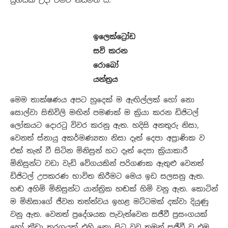
යුගයක් උදා වීමට නියමිත ය.
ඉලෙක්ට්‍රෝඩ
සවි කරන
රොබෝ
යන්ත්‍රය
මෙම තාක්ෂණය අපට හුදෙක් ම ඇඟිල්ලක් හෝ නො
සොල්වා සිතිවිලි මඟින් පමණක් ම ක්‍රියා කරන ඩිජිටල්
ලෝකයට දොරටු විවර කරනු ඇත. හදිසි අනතුරු නිසා,
වෙනත් ස්නායු අකර්මණ්‍යතා නිසා දෑත් දෙපා අප්‍රාණික ව
එක් තැන් වී සිටින මිනිසුන් හට දෑත් දෙපා ක්‍රියාකාරී
මිනිසුන්ට වඩා වැඩි වේගයකින් පරිගණක ඇතුළු වෙනත්
ඩිජිටල් උපකරණ භාවිත කිරීමට මෙය ඉඩ සලසනු ඇත.
හඬ අහිමි මිනිසුන්ට යාන්ත්‍රික හඬක් හිමි වනු ඇත. කොටින්
ම මිනිසාගේ ජීවන තත්ත්වය ඉහළ මට්ටමක් දක්වා දියුණු
වනු ඇත. වෙනත් ප්‍රදේශයක පැවැත්වෙන සජීවී ප්‍රසංගයක්
හෝ ක්‍රීඩා තරගයක් එහි නො සිට වුව තමන් සජීවී ව එම