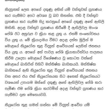
නිදසුනක් ලෙස අපගේ දකුණු අතින් යම් වස්තුවක් ග්‍රහණය
කර ගැනීමට අපට අවශ්‍ය වූ බව සිතන්න. එහි දී වස්තුව
ග්‍රහණය කර ගැනීම සිදු කරනුයේ අපගේ දකුණු අතේ ඇඟිලි
මඟිනි. අදාළ වස්තුව ග්‍රහණය කිරීමේ දී ඇඟිලිවල මාංශ
පේශි ඊට අනුරූප ව ක්‍රියා කළ යුතු ය. එනම් සංකෝචනය
විය යුතු ය. මේ ක්‍රියාදාමය වීමට අදාළ දත්ත මුලින් ම
මොළයේ නියුරෝන තුළ විද්‍යුත් ආවේගයක් ලෙසින් ජනනය
විය යුතු ය. අපගේ අත් පාවල පේශි ක්‍රියාකාරිත්වය පාලනය
කිරීම උදෙසා මොළයේ විශේෂණය වූ කොටස වන්නේ
මොළයේ බාහිරින් පිහිටි මස්තිෂ්ක බාහිකයයි. මස්තිෂ්ක
බාහිකයේ ඇති නියුරෝන තුළ විද්‍යුත් ආවේගයක් ජනනය
වන අතර එය එක් නියුරෝනයක සිට අනෙක් නියුරෝනයට
වශයෙන් උපාගම ඔස්සේ දකුණු අතේ ඇඟිලිවල පේශි කරා
පැමිණ එම පේශි ක්‍රියා කරවමින් අදාළ වස්තුව ග්‍රහණය කර
ගැනීමට දෑත මෙහෙයවයි.
නියුරෝන තුළ ගමන් ගන්නා මේ විද්‍යුත් ආවේග යම්