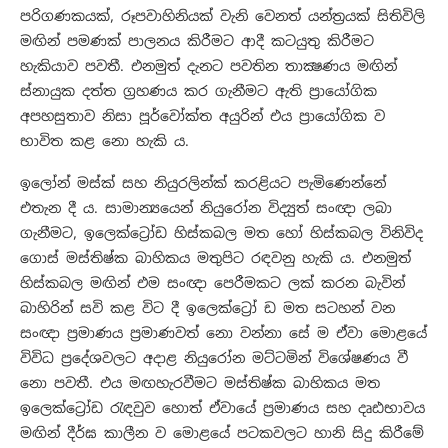
පරිගණකයක්, රූපවාහිනියක් වැනි වෙනත් යන්ත්‍රයක් සිතිවිලි
මඟින් පමණක් පාලනය කිරීමට ආදී කටයුතු කිරීමට
හැකියාව පවතී. එනමුත් දැනට පවතින තාක්‍ෂණය මඟින්
ස්නායුක දත්ත ග්‍රහණය කර ගැනීමට ඇති ප්‍රායෝගික
අපහසුතාව නිසා පූර්වෝක්ත අයුරින් එය ප්‍රායෝගික ව
භාවිත කළ නො හැකි ය.
ඉලෝන් මස්ක් සහ නියුරලින්ක් කරළියට පැමිණෙන්නේ
එතැන දී ය. සාමාන්‍යයෙන් නියුරෝන විද්‍යුත් සංඥා ලබා
ගැනීමට, ඉලෙක්ට්‍රෝඩ හිස්කබල මත හෝ හිස්කබල විනිවිද
ගොස් මස්තිෂ්ක බාහිකය මතුපිට රඳවනු හැකි ය. එනමුත්
හිස්කබල මඟින් එම සංඥා පෙරීමකට ලක් කරන බැවින්
බාහිරින් සවි කළ විට දී ඉලෙක්ට්‍රෝ ඩ මත සටහන් වන
සංඥා ප්‍රමාණය ප්‍රමාණවත් නො වන්නා සේ ම ඒවා මොළයේ
විවිධ ප්‍රදේශවලට අදාළ නියුරෝන මට්ටමින් විශේෂණය වී
නො පවතී. එය මඟහැරවීමට මස්තිෂ්ක බාහිකය මත
ඉලෙක්ට්‍රෝඩ රැඳවුව හොත් ඒවායේ ප්‍රමාණය සහ දෘඪභාවය
මඟින් දීර්ඝ කාලීන ව මොළයේ පටකවලට හානි සිදු කිරීමේ