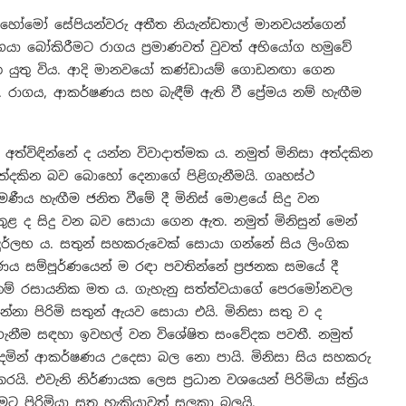
 හෝමෝ සේපියන්වරු අතීත නියැන්ඩතාල් මානවයන්ගෙන්
ගයා බෝකිරීමට රාගය ප්‍රමාණවත් වුවත් අභියෝග හමුවේ
ත යුතු විය. ආදි මානවයෝ කණ්ඩායම් ගොඩනඟා ගෙන
 රාගය, ආකර්ෂණය සහ බැඳීම් ඇති වී ප්‍රේමය නම් හැඟීම
අත්විඳින්නේ ද යන්න විවාදාත්මක ය. නමුත් මිනිසා අත්දකින
ත්දකින බව බොහෝ දෙනාගේ පිළිගැනීමයි. ගෘහස්ථ
ප්‍රේමණීය හැඟීම ජනිත වීමේ දී මිනිස් මොළයේ සිදු වන
ළ ද සිදු වන බව සොයා ගෙන ඇත. නමුත් මිනිසුන් මෙන්
දුර්ලභ ය. සතුන් සහකරුවෙක් සොයා ගන්නේ සිය ලිංගික
ණය සම්පූර්ණයෙන් ම රඳා පවතින්නේ ප්‍රජනක සමයේ දී
න නම් රසායනික මත ය. ගැහැනු සත්ත්වයාගේ පෙරමෝනවල
ා පිරිමි සතුන් ඇයව සොයා එයි. මිනිසා සතු ව ද
නීම සඳහා ඉවහල් වන විශේෂිත සංවේදක පවතී. නමුත්
්දමින් ආකර්ෂණය උදෙසා බල නො පායි. මිනිසා සිය සහකරු
. එවැනි නිර්ණායක ලෙස ප්‍රධාන වශයෙන් පිරිමියා ස්ත්‍රිය
මට පිරිමියා සතු හැකියාවත් සලකා බලයි.