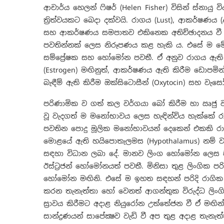
ආචාර්ය හෙලන් ෆිෂර් (Helen Fisher) විසින් ස්නාය
ත්‍රිත්වයකට බෙදා දක්වයි. රාගය (Lust), ආකර්ෂණය (At
සහ ආකර්ෂණය සමපාතව එකිනෙක අතිච්ඡාදනය වී තිබු
පවතින්නක් ලෙස නිරූපණය කළ හැකි ය. එසේ ම මේ හැ
සම්ප්‍රේෂක සහ හෝමෝන පවතී. ඒ අනුව රාගය ඇති කිර
(Estrogen) මඟිනුත්, ආකර්ෂණය ඇති කිරීම ඩොපමින් (
බැඳීම් ඇති කිරීම ඔක්සිටොසීන් (Oxytocin) සහ වැසෝප්‍
පරිණාමික ව ගත් කල වර්ගයා බෝ කිරීම හා ඍජු ව
වූ වැදගත් ම මනෝභාවය ලෙස හැඳින්විය හැක්කේ රාග
පවතින පොදු මූලික මනෝභාවයන් දෙකෙන් එකකි රා
මොළයේ ඇති හයිපොතැලමස (Hypothalamus) නම් ව්
සඳහා විධාන ලබා දේ. මානව ලිංග හෝමෝන ලෙස පි
ඊස්ට්‍රජන් හෝමෝනයත් පවතී. මිනිසා තුළ ලිංගික ප
හෝමෝන මඟිනි. එසේ ම ඉහත සඳහන් පරිදි රාගික සිත
කරන තැනැත්තා හෝ වෙනත් ආගන්තුක විරුද්ධ ලිං
ස්‍රාවය කිරීමට අදාළ නියුරෝන උත්තේජන වී ඒ මඟින් ස්
සාන්ද්‍රණයන් සාපේක්‍ෂව වැඩි වී අප තුළ අදාළ තැන