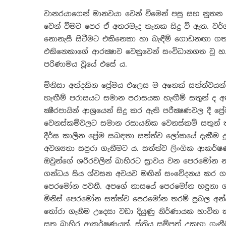
වානරයාගෙන් මානවයා වෙන් වීමෙන් පසු සහ නූතන
වෙන් වීමට පෙර ඒ අතරමැද තැනක සිදු වී ඇත. වර්
නොනැසී සිටීමට එකිනෙකා හා බැඳීම් ගොඩනඟා ග
එකිනෙකාගේ ආරක්‍ෂාව වෙනුවෙන් සංවිධානගත වූ හ.
පරිණාමය වූයේ එසේ ය.
මිනිසා අත්දකින ප්‍රේමය එලෙස ම අනෙක් සත්ත්වයන් 
හැඟීම් පරාසයට සමාන පරාසයක හැඟීම් සතුන් ද අ
ක්‍ෂීරපායින් ආශ්‍රයෙන් සිදු කර ඇති පරීක්‍ෂණවල දී 
වෙනස්කම්වලට සමාන රසායනික වෙනස්කම් සතුන් තු
දීර්ඝ කාලීන ප්‍රේම සබඳතා සත්ත්ව ලෝකයේ දැකීම 
අවශ්‍යතා සපුරා ගැනීමට ය. සත්ත්ව ලිංගික ආකර්ෂ
ඔවුන්ගේ ශරීරවලින් බාහිරට ස්‍රාවය වන පෙරමෝ
ගන්ධය සිය ශ්වසන අවයව මඟින් සංවේදනය කර ගන්න
පෙරමෝන පවතී. අපගේ නාසයේ පෙරමෝන හඳුනා ගැ
මිනිස් පෙරමෝන සත්ත්ව පෙරමෝන තරම් ප්‍රබල අන
තෝරා ගැනීම උදෙසා වඩා දියුණු නිර්ණායක භාවිත කරයි
සතු බාහිර ආකර්ෂණයත්, ස්ත්‍රිය සම්පත් උකහා ගැනී