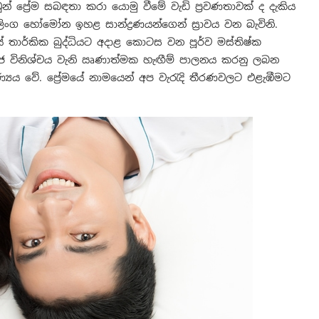
ුන් ප්‍රේම සබඳතා කරා යොමු වීමේ වැඩි ප්‍රවණතාවක් ද දැකිය
ග හෝමෝන ඉහළ සාන්ද්‍රණයන්ගෙන් ස්‍රාවය වන බැවිනි.
ේ තාර්කික බුද්ධියට අදාළ කොටස වන පූර්ව මස්තිෂ්ක
සමාජ විනිශ්චය වැනි ඍණාත්මක හැඟීම් පාලනය කරනු ලබන
‍යය වේ. ප්‍රේමයේ නාමයෙන් අප වැරැදි තීරණවලට එළැඹීමට