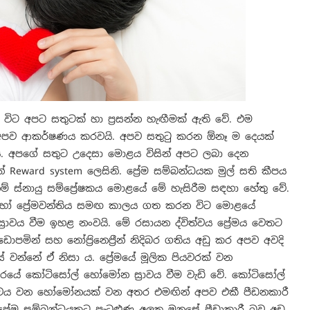
 අපට සතුටක් හා ප්‍රසන්න හැඟීමක් ඇති වේ. එම
 අපව ආකර්ෂණය කරවයි. අපව සතුටු කරන ඕනෑ ම දෙයක්
 අපගේ සතුට උදෙසා මොළය විසින් අපට ලබා දෙන
ේ Reward system ලෙසිනි. ප්‍රේම සම්බන්ධයක මුල් සති කීපය
 නම් ස්නායු සම්ප්‍රේෂකය මොළයේ මේ හැසිරීම සඳහා හේතු වේ.
යා හෝ ප්‍රේමවන්තිය සමඟ කාලය ගත කරන විට මොළයේ
්‍රාවය වීම ඉහළ නංවයි. මේ රසායන ද්විත්වය ප්‍රේමය වෙතට
න් සහ නෝප්‍රිනෙප්‍රීන් නිදිබර ගතිය අඩු කර අපව අවදි
් වන්නේ ඒ නිසා ය. ප්‍රේමයේ මූලික පියවරක් වන
රයේ කෝටිසෝල් හෝමෝන ස්‍රාවය වීම වැඩි වේ. කෝටිසෝල්
්‍රාවය වන හෝමෝනයක් වන අතර එමඟින් අපව එකී පීඩනකාරී
ප්‍රේම සම්බන්ධයකට පැටළුණු අලුත මනසේ පීඩාකාරී බව අඩු