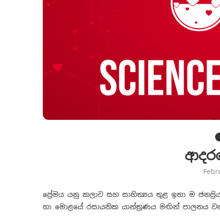
ආදරය
Febr
ප්‍රේමය යනු කලාව සහ සාහිත්‍යය තුළ ඉතා ම ජනප්‍රිය
හා මොළයේ රසායනික යාන්ත්‍රණය මඟින් පාලනය වන 