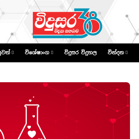
පුවත්
විශේෂාංග
විදුසර විදුහල
වින්දන