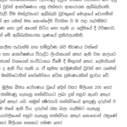
ෙසේ වුවත් ආකර්ෂණය යනු එක්තරා ආකාරයක ඇබ්බැහියකි.
ි වීම මත්ද්‍රව්‍යයට ඇබ්බැහි වූවකුගේ මොළයේ ඩොපමින්
්නේ අප යමක් මත කොන්දේසි විරහිත ව ම රඳා පැවතීමට
ණ නො දුන් අයෙක් සිටිය නො හැකි ය. ප්‍රේමයේ දී ඊර්ෂ්‍යාව,
මේ ඇබ්බැහිකාරක ගුණයේ ප්‍රතිඵලයකිනි.
 කාලීන පැවැත්ම සහ සම්පූර්ණ බව තීරණය වන්නේ
ය සහ ආකර්ෂණය විරුද්ධ ලිංගිකයන් අතර ඇති වන ආලයට
ක් වශයෙන් සංවිධානය වීමේ දී මිතුරන් අතර, දෙමාපියන්
 ඇති විය හැකි ය. ඒ කුමන අරමුණකින් වුවත් අප යමෙක්
ඔක්සිටොසීන් හෝමෝනය අධික ප්‍රමාණයකින් ස්‍රාවය වේ.
යේ මූලික බීජය රෝපණය වූයේ අදින් වසර මිලියන 200 පෙර
සිය ජන්මාණු ගැහැනු සත්ත්වයාට ලබා දුන් පසුව ඇයව අතැර
ුන් අතැර යයි. නමුත් ක්‍ෂීරපායි සත්ත්වයෝ ඉපදුණු දරුවන් ව
 එසේ ඇති විය. දරුවන් රැක බලා ගැනීමට ගැහැනු
්‍රියාවලියෙන් පසුව ගැහැනු සත්ත්වයා අතැර නොගොස් රැඳුණේ
ින් වසර මිලියන හතකට පමණ පෙර