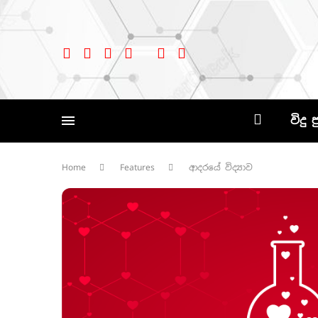
විදු 
Home
Features
ආදරයේ විද්‍යාව