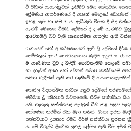
වී වඩාත් සැහැල්ලුවක් දැනීමට මෙය හේතුවකි. ක
ප්‍රේමණීය ආකර්ෂණයේ දී අපගේ මොළයේ ඩොපමින් වැඩ
ඉහළ යෑම හා සමාන ය. ඇබ්බැහි වීමක දී සිදු වන
හැඟීම් මෙහෙය වීමයි. ප්‍රේමයේ දී ද මේ හැඟීමට මුහු
ආවේගශීලි බව වැනි ඍණාත්මක ආකල්ප ඇති වන්නේ 
රාගයෙන් හෝ ආකර්ෂණයෙන් ඇති වූ ප්‍රේමයේ දීර්ඝ
පෙම්වතුන් අතර ගොඩනැඟෙන බැඳීම අනුව ය. රාග
ම ආවේණික වුව ද බැඳීම් ගොඩනැඟීම පොදුවේ සමාජය
හා දරුවන් අතර හෝ වෙනත් සමාජ කණ්ඩායම් අතර ද
සමඟ බැඳීමක් ඇති කර ගැනීමේ දී හයිපොතැලමසින් 
ෆොසිල විද්‍යාත්මක සාධක අනුව ප්‍රේමයේ පරිණාම
මිහිමත වූ ක්‍ෂීරපායි මවකගෙනි. පිරිමි සත්ත්වයා 
යයි. ගැහැනු සත්ත්වයාද පැටවුන් බිහි කළ පසුව පැටව
පෝෂණය කරමින් රැක බලා ගනිති. මාතෘ-දාරක බැඳීම
සත්ත්වයාට උපකාර වීමට පිරිමි සත්ත්වයා ප්‍රජනන ක
ය. මේ විරුද්ධ ලිංගික යුගල ප්‍රේමය ඇති වීම අද