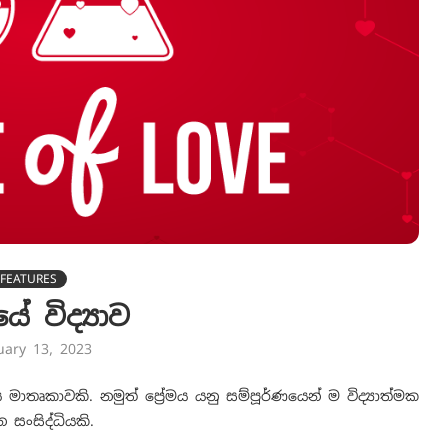
FEATURES
ේ විද්‍යාව
uary 13, 2023
 මාතෘකාවකි. නමුත් ප්‍රේමය යනු සම්පූර්ණයෙන් ම විද්‍යාත්මක
සංසිද්ධියකි.