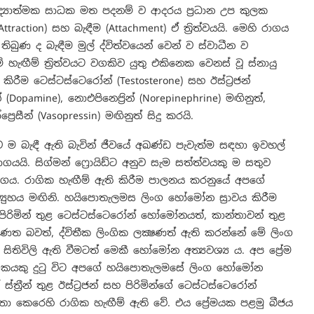
ු විද්‍යාත්මක සාධක මත පදනම් ව ආදරය ප්‍රධාන උප කුලක
traction) සහ බැඳීම (Attachment) ඒ ත්‍රිත්වයයි. මෙහි රාගය
ණ ද බැඳීම මුල් ද්විත්වයෙන් වෙන් ව ස්වාධීන ව
ඟීම් ත්‍රිත්වයට වගකිව යුතු එකිනෙක වෙනස් වූ ස්නායු
ීම ටෙස්ටස්ටෙරෝන් (Testosterone) සහ ඊස්ට්‍රජන්
Dopamine), නොඑපිනෙප්‍රින් (Norepinephrine) මඟිනුත්,
රෙසීන් (Vasopressin) මඟිනුත් සිදු කරයි.
 ම බැඳී ඇති බැවින් ජීවයේ අඛණ්ඩ පැවැත්ම සඳහා ඉවහල්
යයි. සිග්මන් ෆ්‍රොයිඩ්ට අනුව සැම සත්ත්වයකු ම සතුව
ගය. රාගික හැඟීම් ඇති කිරීම පාලනය කරනුයේ අපගේ
‍යුහය මඟිනි. හයිපොතැලමස ලිංග හෝමෝන ස්‍රාවය කිරීම
රිමින් තුළ ටෙස්ටස්ටෙරෝන් හෝමෝනයත්, කාන්තාවන් තුළ
රිණත බවත්, ද්විතීක ලිංගික ලක්‍ෂණත් ඇති කරන්නේ මේ ලිංග
ිවිලි ඇති වීමටත් මෙකී හෝමෝන අත්‍යවශ්‍ය ය. අප ප්‍රේම
ගිකයකු දුටු විට අපගේ හයිපොතැලමසේ ලිංග හෝමෝන
ත්‍රීන් තුළ ඊස්ට්‍රජන් සහ පිරිමින්ගේ ටෙස්ටස්ටෙරෝන්
ැත්තා කෙරෙහි රාගික හැඟීම් ඇති වේ. එය ප්‍රේමයක පළමු බීජය