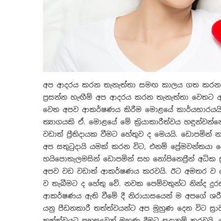
අප ආදරය කරන තැනැත්තා සමඟ කාලය ගත කරන විට
ප්‍රසන්න හැඟීම් අප ආදරය කරන තැනැත්තා වෙතට
වෙත අපව ආකර්ෂණය කිරීම මොළයේ කාර්යභාරයයි.
ත්‍යාගයකි ඒ. මොළයේ මේ ක්‍රියාකාරීත්වය හඳුන්වන්න
වඩාත් ප්‍රීතිදායක වීමට හේතුව ද මෙයයි. ඩොපමින්
අප සතුටුදායි යමක් කරන විට, එනම් ප්‍රේමවන්ත
හයිපොතැලමසින් ඩොපමින් සහ නෝපිනෙප්‍රීන් අධික ස
අපව වඩ වඩාත් ආකර්ෂණය කරවයි. ඊට අමතර ව ඩොපමි
ව තැබීමට ද හේතු වේ. නවක පෙම්වතුන්ට නින්ද දුරස
ආකර්ෂණය ඇති වීමේ දී නිරායාසයෙන් ම අපගේ ශරී
යනු පීඩනකාරී තත්ත්වයන්ට අප මුහුණ දෙන විට ස
තත්ත්වයට පහසුවෙන් මුහුණ දීමට සූදානම් කරවයි. 