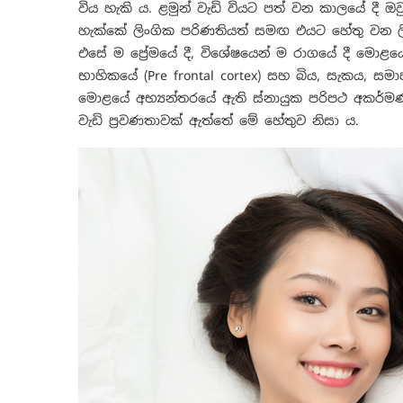
විය හැකි ය. ළමුන් වැඩි වියට පත් වන කාලයේ දී ඔව
හැක්කේ ලිංගික පරිණතියත් සමඟ එයට හේතු වන ලිං
එසේ ම ප්‍රේමයේ දී, විශේෂයෙන් ම රාගයේ දී මොළය
භාහිකයේ (Pre frontal cortex) සහ බිය, සැකය, 
මොළයේ අභ්‍යන්තරයේ ඇති ස්නායුක පරිපථ අකර්මණ්
වැඩි ප්‍රවණතාවක් ඇත්තේ මේ හේතුව නිසා ය.