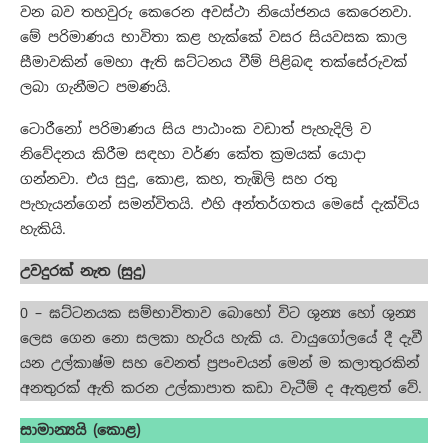
වන බව තහවුරු කෙරෙන අවස්ථා නියෝජනය කෙරෙනවා.
මේ පරිමාණය භාවිතා කළ හැක්කේ වසර සියවසක කාල
සීමාවකින් මෙහා ඇති ඝට්ටනය වීම් පිළිබඳ තක්සේරුවක්
ලබා ගැනීමට පමණයි.
ටොරීනෝ පරිමාණය සිය පාඨාංක වඩාත් පැහැදිලි ව
නිවේදනය කිරීම සඳහා වර්ණ කේත ක්‍රමයක් යොදා
ගන්නවා. එය සුදු, කොළ, කහ, තැඹිලි සහ රතු
පැහැයන්ගෙන් සමන්විතයි. එහි අන්තර්ගතය මෙසේ දැක්විය
හැකියි.
උවදුරක් නැත (සුදු)
0 – ඝට්ටනයක සම්භාවිතාව බොහෝ විට ශුන්‍ය හෝ ශුන්‍ය
ලෙස ගෙන නො සලකා හැරිය හැකි ය. වායුගෝලයේ දී දැවී
යන උල්කාෂ්ම සහ වෙනත් ප්‍රපංචයන් මෙන් ම කලාතුරකින්
අනතුරක් ඇති කරන උල්කාපාත කඩා වැටීම් ද ඇතුළත් වේ.
සාමාන්‍යයි (කොළ)