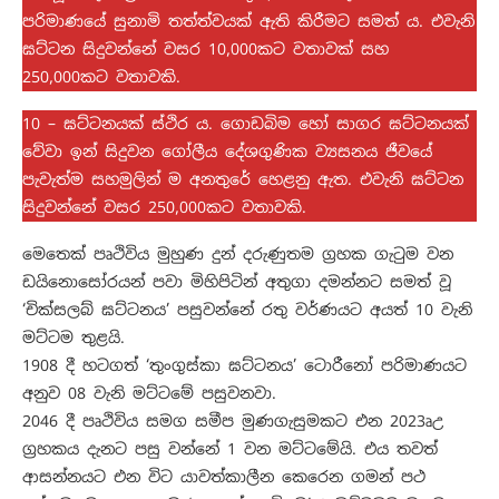
පරිමාණයේ සුනාමි තත්ත්වයක් ඇති කිරීමට සමත් ය. එවැනි
ඝට්ටන සිදුවන්නේ වසර 10,000කට වතාවක් සහ
250,000කට වතාවකි.
10 – ඝට්ටනයක් ස්ථිර ය. ගොඩබිම හෝ සාගර ඝට්ටනයක්
වේවා ඉන් සිදුවන ගෝලීය දේශගුණික ව්‍යසනය ජීවයේ
පැවැත්ම සහමුලින් ම අනතුරේ හෙළනු ඇත. එවැනි ඝට්ටන
සිදුවන්නේ වසර 250,000කට වතාවකි.
‍මෙතෙක් පෘථිවිය මුහුණ දුන් දරුණුතම ග්‍රහක ගැටුම වන
ඩයිනොසෝරයන් පවා මිහිපිටින් අතුගා දමන්නට සමත් වූ
‘චික්සලබ් ඝට්ටනය’ පසුවන්නේ රතු වර්ණයට අයත් 10 වැනි
මට්ටම තුළයි.
1908 දී හටගත් ‘තුංගුස්කා ඝට්ටනය’ ටොරීනෝ පරිමාණයට
අනුව 08 වැනි මට්ටමේ පසුවනවා.
2046 දී පෘථිවිය සමග සමීප මුණගැසුමකට එන 2023ෘඋ
ග්‍රහකය දැනට පසු වන්නේ 1 වන මට්ටමේයි. එය තවත්
ආසන්නයට එන විට යාවත්කාලීන කෙරෙන ගමන් පථ