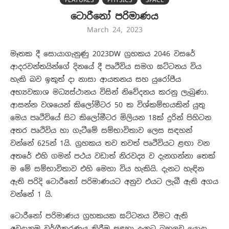
ට‍ොරීනෝ පරිමාණය
March 24, 2023
මෑතක දී සොයාගැනුණු 2023DW ග්‍රහකය 2046 වසරේ
ආදරවන්තයින්ගේ දිනයේ දී පෘථිවිය සමග ඝට්ටනය විය
හැකි බව ඉකුත් දා නාසා ආයතනය සහ යුරෝපීය
අභ්‍යවකාශ මධ්‍යස්ථානය විසින් නිවේදනය කරනු ලැබුණා.
ආසන්න වශයෙන් කිලෝමීටර 50 ක විශ්කම්භයකින් යුතු
මෙය පෘථිවියේ සිට කිලෝමීටර මිලියන 18ක් දුරින් පිහිටන
අතර පෘථිවිය හා ගැටීමේ සම්භාවිතාව ලෙස සඳහන්
වන්නේ 625න් 1යි. ග්‍රහකය තව තවත් පෘථිවියට ළඟා වන
අතරේ එහි ගමන් පථය වඩාත් නිරවද්‍ය ව දැනගන්නා තෙක්
ම මේ සම්භාවිතාව එහි මෙහා විය හැකියි. දැනට හැඳින
ඇති පරිදි ටොරීනෝ පරිමාණයට අනුව එයට ලැබී ඇති අගය
වන්නේ 1 යි.
ටොරීනෝ පරිමාණය ග්‍රහකයක ඝට්ටනය වීමට ඇති
අවදානම වර්ගීකරණය කිරීම සඳහා දැනට බහුලව යොදා