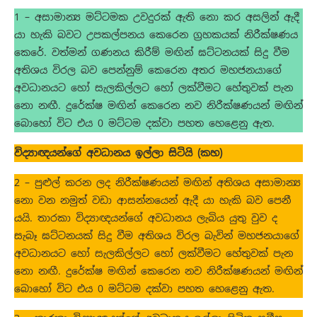
1 – අසාමාන්‍ය මට්ටමක උවදුරක් ඇති නො කර අසලින් ඇදී
යා හැකි බවට උපකල්පනය කෙරෙන ග්‍රහකයක් නිරීක්ෂණය
කෙරේ. වත්මන් ගණනය කිරීම් මඟින් ඝට්ටනයක් සිදු වීම
අතිශය විරල බව පෙන්නුම් කෙරෙන අතර මහජනයාගේ
අවධානයට හෝ සැලකිල්ලට හෝ ලක්වීමට හේතුවක් පැන
නො නඟී. දුරේක්ෂ මඟින් කෙරෙන නව නිරීක්ෂණයන් මඟින්
බොහෝ විට එය 0 මට්ටම දක්වා පහත හෙළෙනු ඇත.
විද්‍යාඥයන්ගේ අවධානය ඉල්ලා සිටියි (කහ)
2 – පුළුල් කරන ලද නිරීක්ෂණයන් මඟින් අතිශය අසාමාන්‍ය
නො වන නමුත් වඩා ආසන්නයෙන් ඇදී යා හැකි බව පෙනී
යයි. තාරකා විද්‍යාඥයන්ගේ අවධානය ලැබිය යුතු වුව ද
සැබෑ ඝට්ටනයක් සිදු වීම අතිශය විරල බැවින් මහජනයාගේ
අවධානයට හෝ සැලකිල්ලට හෝ ලක්වීමට හේතුවක් පැන
නො නඟී. දුරේක්ෂ මඟින් කෙරෙන නව නිරීක්ෂණයන් මඟින්
බොහෝ විට එය 0 මට්ටම දක්වා පහත හෙළෙනු ඇත.