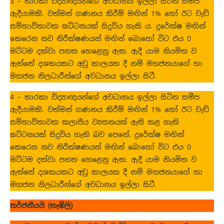
3 – තාරකා විද්‍යාඥයන්ගේ අවධානය ඉල්ලා සිටින සමීප
ඇදීයාමකි. වත්මන් ගණනය කිරීම් මඟින් 1% හෝ ඊට වැඩි
සම්භාවිතාවක ඝට්ටනයක් සිදුවිය හැකි ය. දුරේක්ෂ මඟින්
කෙරෙන නව නිරීක්ෂණයන් මඟින් බොහෝ විට එය 0
මට්ටම දක්වා පහත හෙළෙනු ඇත. ඇදී යාම නියමිත ව
ඇත්තේ දශකයකට අඩු කාලයක දී නම් මහජනයාගේ හා
මහජන නිලධාරීන්ගේ අවධානය ඉල්ලා සිටී.
4 – තාරකා විද්‍යාඥයන්ගේ අවධානය ඉල්ලා සිටින සමීප
ඇදීයාමකි. වත්මන් ගණනය කිරීම් මඟින් 1% හෝ ඊට වැඩි
සම්භාවිතාවක කලාපීය ව්‍යසනයක් ඇති කළ හැකි
ඝට්ටනයක් සිදුවිය හැකි බව පෙනේ. දුරේක්ෂ මඟින්
කෙරෙන නව නිරීක්ෂණයන් මඟින් බොහෝ විට එය 0
මට්ටම දක්වා පහත හෙළෙනු ඇත. ඇදී යාම නියමිත ව
ඇත්තේ දශකයකට අඩු කාලයක දී නම් මහජනයාගේ හා
මහජන නිලධාරීන්ගේ අවධානය ඉල්ලා සිටී.
තර්ජනීයයි (තැඹිලි)