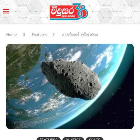
Home
Features
ට‍ොරීනෝ පරිමාණය
FEATURES
PHYSICS
SPACE