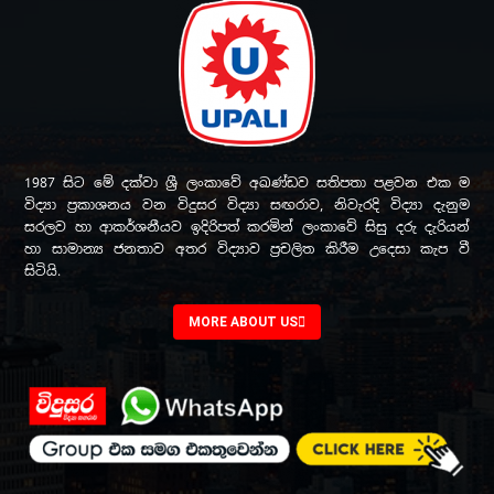
1987 සිට මේ දක්වා ශ්‍රී ලංකාවේ අඛණ්ඩව සතිපතා පළවන එක ම
විද්‍යා ප්‍රකාශනය වන විදුසර විද්‍යා සඟරාව, නිවැරදි විද්‍යා දැනුම
සරලව හා ආකර්ශනීයව ඉදිරිපත් කරමින් ලංකාවේ සිසු දරු දැරියන්
හා සාමාන්‍ය ජනතාව අතර විද්‍යාව ප්‍රචලිත කිරීම උදෙසා කැප වී
සිටියි.
MORE ABOUT US