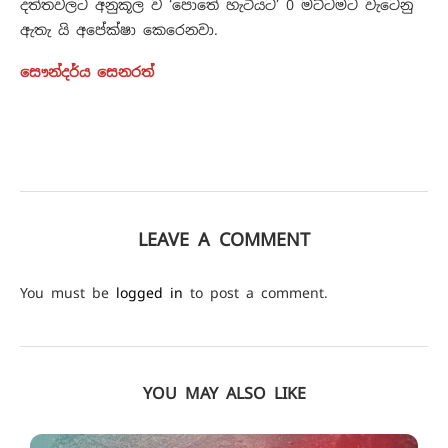
දත්තවලට අනුකූල ව ‘පොතේ හැටියට’ 0 මට්ටමට වැටෙනු
ඇතැ යි අපේක්ෂා කෙරෙනවා.
සෞන්දර්ය සෙනරත්
LEAVE A COMMENT
You must be
logged in
to post a comment.
YOU MAY ALSO LIKE