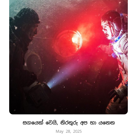
සගයෙක් වෙයි, නිරතුරු අප හා යනෙන
May 28, 2025