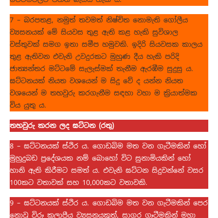
7 – බරපතළ, නමුත් තවමත් නිෂ්චිත නොමැති ගෝලීය
ව්‍යසනයක් මේ සියවස තුළ ඇති කළ හැකි සුවිශාල
වස්තුවක් සමග ඉතා සමීප හමුවකි. ඉදිරි සියවසක කාලය
තුළ ඇතිවන එවැනි උවදුරකට මුහුණ දීය හැකි පරිදි
‍ජාත්‍යන්තර මට්ටමේ සැලැස්මක් තැනීම ඇරඹීම සුදුසු ය.
ඝට්ටනයක් නියත වශයෙන් ම සිදු වේ ද යන්න නියත
වශයෙන් ම තහවුරු කරගැනීම සඳහා වහා ම ක්‍රියාත්මක
විය යුතු ය.
තහවුරු කරන ලද ඝට්ටන (රතු)
8 – ඝට්ටනයක් ස්ථිර ය. ගොඩබිම මත වන ගැටීමකින් හෝ
මුහුදුබඩ ප්‍රදේශයක නම් බොහෝ විට සුනාමියකින් හෝ
හානි ඇති කිරීමට සමත් ය. එවැනි ඝට්ටන සිදුවන්නේ වසර
100කට වතාවක් සහ 10,000කට වතාවකි.
9 – ඝට්ටනයක් ස්ථිර ය. ගොඩබිම මත වන ගැටීමකින් පෙර
නොවූ විරූ කලාපීය ව්‍යසනයකුත්, සාගර ගෑටීමකින් මහා