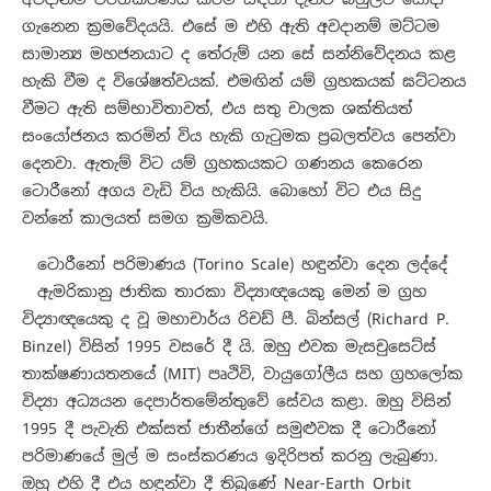
ගැනෙන ක්‍රමවේදයයි. එසේ ම එහි ඇති අවදානම් මට්ටම
සාමාන්‍ය මහජනයාට ද තේරුම් යන සේ සන්නිවේදනය කළ
හැකි වීම ද විශේෂත්වයක්. එමඟින් යම් ග්‍රහකයක් ඝට්ටනය
වීමට ඇති සම්භාවිතාවත්, එය සතු චාලක ශක්තියත්
සංයෝජනය කරමින් විය හැකි ගැටුමක ප්‍රබලත්වය පෙන්වා
දෙනවා. ඇතැම් විට යම් ග්‍රහකයකට ගණනය කෙරෙන
ටොරීනෝ අගය වැඩි විය හැකියි. බොහෝ විට එය සිදු
වන්නේ කාලයත් සමග ක්‍රමිකවයි.
ටොරීනෝ පරිමාණය (Torino Scale) හඳුන්වා දෙන ලද්දේ
ඇමරිකානු ජාතික තාරකා විද්‍යාඥයෙකු මෙන් ම ග්‍රහ
විද්‍යාඥයෙකු ද වූ මහාචාර්ය රිචඩ් පී. බින්සල් (Richard P.
Binzel) විසින් 1995 වසරේ දී යි. ඔහු එවක මැසචුසෙට්ස්
තාක්ෂණායතනයේ (MIT) පෘථිවි, වායුගෝලීය සහ ග්‍රහලෝක
විද්‍යා අධ්‍යයන දෙපාර්තමේන්තුවේ සේවය කළා. ඔහු විසින්
1995 දී පැවැති එක්සත් ජාතීන්ගේ සමුළුවක දී ටොරීනෝ
පරිමාණයේ මුල් ම සංස්කරණය ඉදිරිපත් කරනු ලැබුණා.
ඔහු එහි දී එය හඳුන්වා දී තිබුණේ Near-Earth Orbit