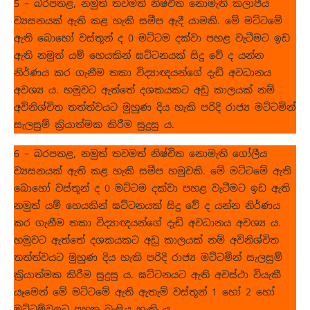
5 – බරපතළ, නමුත් තවමත් නිෂ්චිත නොමැති කලාපීය
ව්‍යසනයක් ඇති කළ හැකි සමීප ඇදී යාමකි. මේ මට්ටමේ
ඇති බොහෝ වස්තූන් ද 0 මට්ටම දක්වා පහළ වැටීමට ඉඩ
ඇති නමුත් යම් හෙයකින් ඝට්ටනයක් සිදු වේ ද යන්න
නිර්ණය කර ගැනීම තකා විද්‍යාඥයන්ගේ දැඩි අවධානය
අවශ්‍ය ය. හමුවට ඇත්තේ දශකයකට අඩු කාලයක් නම්
අවිනිශ්චිත තත්ත්වයට මුහුණ දිය හැකි පරිදි රාජ්‍ය මට්ටමින්
සැලසුම් ක්‍රියාත්මක කිරීම සුදුසු ය.
6 – බරපතළ, නමුත් තවමත් නිෂ්චිත නොමැති ගෝලීය
ව්‍යසනයක් ඇති කළ හැකි සමීප හමුවකි. මේ මට්ටමේ ඇති
බොහෝ වස්තූන් ද 0 මට්ටම දක්වා පහළ වැටීමට ඉඩ ඇති
නමුත් යම් හෙයකින් ඝට්ටනයක් සිදු වේ ද යන්න නිර්ණය
කර ගැනීම තකා විද්‍යාඥයන්ගේ දැඩි අවධානය අවශ්‍ය ය.
හමුවට ඇත්තේ දශකයකට අඩු කාලයක් නම් අවිනිශ්චිත
තත්ත්වයට මුහුණ දිය හැකි පරිදි රාජ්‍ය මට්ටමින් සැලසුම්
ක්‍රියාත්මක කිරීම සුදුසු ය. ඝට්ටනයට ඇති අවස්ථා වියැකී
යෑමෙන් මේ මට්ටමේ ඇති ඇතැම් වස්තූන් 1 හෝ 2 හෝ
මට්ටම්වලට පහත බැසිය හැකි ය.