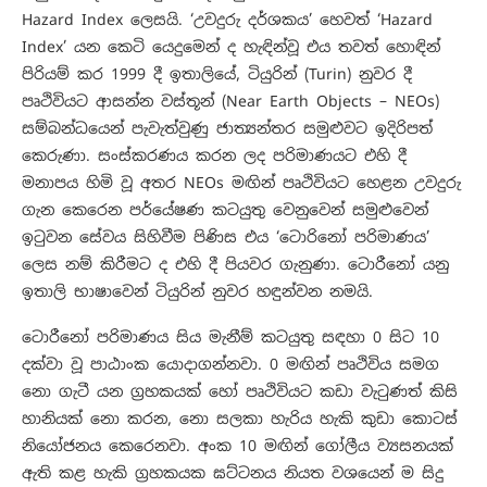
Hazard Index ලෙසයි. ‘උවදුරු දර්ශකය’ හෙවත් ‘Hazard
Index’ යන කෙටි යෙදුමෙන් ද හැඳින්වූ එය තවත් හොඳින්
පිරියම් කර 1999 දී ඉතාලියේ, ටියුරින් (Turin) නුවර දී
පෘථිවියට ආසන්න වස්තූන් (Near Earth Objects – NEOs)
සම්බන්ධයෙන් පැවැත්වුණු ජාත්‍යන්තර සමුළුවට ඉදිරිපත්
කෙරුණා. සංස්කරණය කරන ලද පරිමාණයට එහි දී
මනාපය හිමි වූ අතර NEOs මඟින් පෘථිවියට හෙළන උවදුරු
ගැන කෙරෙන පර්යේෂණ කටයුතු වෙනුවෙන් සමුළුවෙන්
ඉටුවන සේවය සිහිවීම පිණිස එය ‘ටොරිනෝ පරිමාණය’
ලෙස නම් කිරීමට ද එහි දී පියවර ගැනුණා. ටොරීනෝ යනු
ඉතාලි භාෂාවෙන් ටියුරින් නුවර හඳුන්වන නමයි.
ටොරීනෝ පරිමාණය සිය මැනීම් කටයුතු සඳහා 0 සිට 10
දක්වා වූ පාඨාංක යොදාගන්නවා. 0 මඟින් පෘථිවිය සමග
නො ගැටී යන ග්‍රහකයක් හෝ පෘථිවියට කඩා වැටුණත් කිසි
හානියක් නො කරන, නො සලකා හැරිය හැකි කුඩා කොටස්
නියෝජනය කෙරෙනවා. අංක 10 මඟින් ගෝලීය ව්‍යසනයක්
ඇති කළ හැකි ග්‍රහකයක ඝට්ටනය නියත වශයෙන් ම සිදු