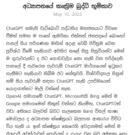
අධ්‍යාපනයේ කෘත්‍රිම බුද්ධි භූමිකාව
May 10, 2023
ChatGPT නමැති චැට්බොට් පද්ධතිය මහජනයාට විවෘත
වීමත් සමඟ ම පාහේ ඇමරිකා එක්සත් ජනපදයේ බොහෝ
පාසල් සිය පරිගණක මඟින් අදාළ වෙබ් පිවිසුම වෙත
ප්‍රවිශ්ඨ වීමේ හැකියාව අවහිර කළේ සිසු සිසුවියන්ට මෙන්
ම ගුරුවරුන්ට ද ඊට ගොඩවැදිය නො හැකි වන පරිද්දෙනි.
පාසලේ දී පැවරෙන පැවරුම් ChatGPT මාර්ගයෙන් ඉටුකර
ගැනීමට හැකියාව තිබීම ඊට හේතුවයි. විශ්වවිද්‍යාල සිසුන්
නම් සිය පැවරුම් සඳහා ChatGPT හැකි උපරිමයෙන්
යොදාගන්නට මැලි වන්නේ නැත.
OpenAI සමාගමේ ChatGPT, Microsoftහි Bing මෙන් ම
Google සමාගමෙන් නිකුත් වන්නට නියමිත, ChatGPTටත්
වඩා අතිශය බලවත් බවට සැලකෙන Bard විසල් භාෂා
මොඩලය ද අධ්‍යාපන ක්ෂේත්‍රයට බලපාන ආකාරය විවිධ
විය හැකි ය. ඉන් ක්ෂේත්‍රය කෙරෙහි අවදානමක් මෙන් ම
ඵලදායී අවස්ථාවන් පොදියක් ද දායාද වන බව අමතක නො