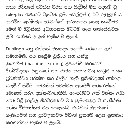
සත්‍ය ජීවිතයේ පවතින චරිත සහ සිද්ධීන් මත පදනම් වූ
role-play ගණයට වැටෙන ළමා සෙල්ලම් ද ඊට ඇතුළත් ය.
ප්‍රාථමිත ශ්‍රේණිවල දරුවන්ගේ අධ්‍යාපනය ඉහළ නැංවීමට
මෙන් ම ඔවුන්ගේ අධ්‍යාපනික මට්ටම ගැන තක්සේරුවක්
ලබා ගන්නට ද ඉන් හැකියාව ලැබේ.
Duolingo යනු එක්සත් ජනපදය පදනම් කරගෙන ඇති
සමාගමකි. එය කෘත්‍රිම බුද්ධිය සහ යන්ත්‍ර
ඉගෙනීම (machine learning) උපයෝගී කරගෙන
විශ්වවිද්‍යාල සිසුන්ගේ සහ රාජ්‍ය ආයතනවල ඉංග්‍රීසි භාෂා
ප්‍රවීණත්වය පරික්ෂා කර බැලිය හැකි ක්‍රමවේදයක් අත්හදා
බලමින් සිටියි. මෙමඟින් පවත්වන ඇගයීම් ඇරඹෙන්නේ
බොහෝ සරල ප්‍රශ්නාවලියකිනි. අැගයීමට ලක් වන්නා ලබා
දෙන පිළිතුරුවල නිරවද්‍යතාව මත ක්‍රමානුකූල ව සංකීර්ණ
ප්‍රශ්න විමසන්නට එය පෙළඹෙයි. එමඟින් සිසුවාගේ
හැකියාවන් සහ දුර්වලතාවන් වඩාත් සූක්ෂ්ම ලෙස ග්‍රහණය
කරගන්නට හැකියාව ලැබේ.