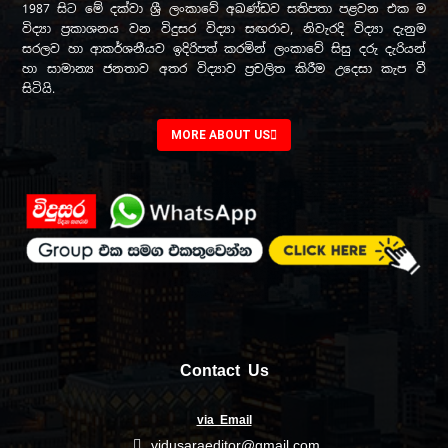
1987 සිට මේ දක්වා ශ්‍රී ලංකාවේ අඛණ්ඩව සතිපතා පළවන එක ම
විද්‍යා ප්‍රකාශනය වන විදුසර විද්‍යා සඟරාව, නිවැරදි විද්‍යා දැනුම
සරලව හා ආකර්ශනීයව ඉදිරිපත් කරමින් ලංකාවේ සිසු දරු දැරියන්
හා සාමාන්‍ය ජනතාව අතර විද්‍යාව ප්‍රචලිත කිරීම උදෙසා කැප වී
සිටියි.
MORE ABOUT US
Contact Us
via Email
vidusaraeditor@gmail.com