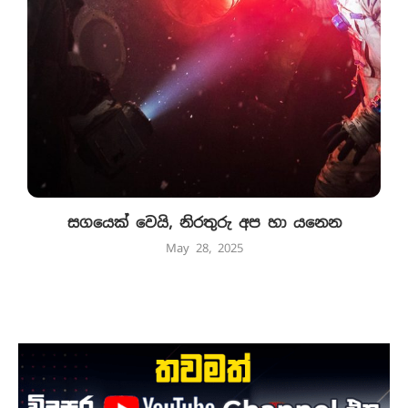
සගයෙක් වෙයි, නිරතුරු අප හා යනෙන
May 28, 2025