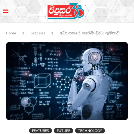
Home
Features
අධ්‍යාපනයේ කෘත්‍රිම බුද්ධි භූමිකාව
FEATURES
FUTURE
TECHNOLOGY