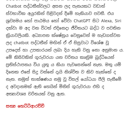
Chatbot පද්ධතීන්වලට අසන ලද පැනයකට වඩාත්
ස්වභාවික අයුරකින් පිළිවදන් දීමේ හැකියාව පවතී. එය
ශ්‍රව්‍යමය හෝ පාඨමය හෝ වේවා ChatGPT සිට Alexa, Siri
දක්වා ම අද වන විටත් එදිනෙදා ජීවිතයට බද්ධ ව පවතින
ක්‍රියාවලියකි. අධ්‍යාපන ක්ෂේත්‍රය වෙනුවෙන් ම හැඩගස්වන
ලද chatbot පද්ධතීන් මඟින් ඒ ඒ සිසුවාට විශේෂ වූ
උපදෙස් හා උපකාරයන් ලබා දිය හැකි වනු නො අනුමාන ය.
මේ කිසිවකින් ගුරුවරයා යන චරිතය කෘත්‍රිම බුද්ධියෙන්
ප්‍රතිස්ථාපනය විය යුතු ය කියා පැවසෙන්නේ නැත. මතු යම්
දිනෙක එසේ සිදු වන්නේ දැයි නිශ්චිත ව කිව හැක්කේ ද
නැත. නමුත් තාක්ෂණය නමු වූ විසල් යෝධයා පීලි පැනීමේ
ද අවදානමක් ඇති හෙයින් මිනිස් ගුරුවරයා එහි ද
අත්‍යාවශ්‍ය චරිතයක් වනු ඇත.
සත්‍ය හෙට්ටිආරච්චි