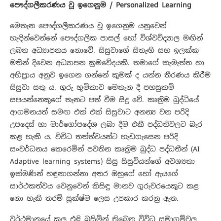
පෞද්ගලීකරණය වූ ඉගෙනුම / Personalized Learning
මෙතැන පෞද්ගලීකරණය වූ ඉගෙනුම යනුවෙන්
හැඳින්වෙන්නේ පෞද්ගලික පාසල් හෝ විශ්වවිද්‍යාල මඟින්
ලබන අධ්‍යාපනය නොවේ. සිසුවාගේ සිතැඟි සහ ඉලක්ක
මතින් දිවෙන අධ්‍යාපන ක්‍රමවේදයකි. තමාගේ කැමැත්ත හා
අභිප්‍රාය අනුව ඉගෙන ගන්නේ කුමක් ද යන්න තීරණය කිරීම
සිසුවා සතු ය. ගුරු භූමිකාව මෙතැන දී පහසුකම්
සපයන්නෙකුගේ තැනට පත් වීම සිදු වේ. කෘත්‍රිම බුද්ධියේ
ආගමනයත් සමඟ එක් එක් සිසුවාට අනන්‍ය වන පරිදි
උපදෙස් හා මාර්ගෝපදේශ ලබා දීම එකී පද්ධතිවලට බැර
කළ හැකි ය. විවිධ තත්ත්වයන්ට හැඩගැසෙන පරිදි
සංවර්ධනය කෙරෙමින් පවතින කෘත්‍රිම බුද්ධ පද්ධතීන් (AI
Adaptive learning systems) සිසු සිසුවියන්ගේ අවශ්‍යතා
ඉක්මණින් හඳුනාගන්නා අතර ඔහුගේ හෝ ඇයගේ
සාර්ථකත්වය වෙනුවෙන් කිසිඳු මානව ගුරුවරයෙකුට කළ
නො හැකි තරම් සූක්ෂ්ම ලෙස උපකාර කරනු ඇත.
වර්ථමානයේ කල එළි බසිමින් තිබෙන විවිධ සමාගම්වල