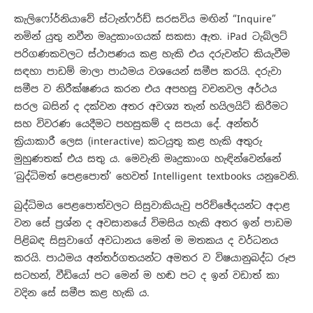
කැලිෆෝර්නියාවේ ස්ටැන්ෆර්ඩ් සරසවිය මඟින් “Inquire”
නමින් යුතු නවීන මෘදුකාංගයක් සකසා ඇත. iPad ටැබ්ලට්
පරිගණකවලට ස්ථාපණය කළ හැකි එය දරුවන්ට කියැවීම
සඳහා පාඩම් මාලා පාඨමය වශයෙන් සමීප කරයි. දරුවා
සමීප ව නිරීක්ෂණය කරන එය අපහසු වචනවල අර්ථය
සරල බසින් ද දක්වන අතර අවශ්‍ය තැන් හයිලයිට් කිරීමට
සහ විවරණ යෙදීමට පහසුකම් ද සපයා දේ. අන්තර්
ක්‍රියාකාරී ලෙස (interactive) කටයුතු කළ හැකි අතුරු
මුහුණතක් එය සතු ය. මෙවැනි මෘදුකාංග හැඳින්වෙන්නේ
‘බුද්ධිමත් පෙළපොත්’ හෙවත් Intelligent textbooks යනුවෙනි.
බුද්ධිමය පෙළපොත්වලට සිසුවාකියැවු පරිච්ඡේදයන්ට අදාළ
වන සේ ප්‍රශ්න ද අවසානයේ විමසිය හැකි අතර ඉන් පාඩම
පිළිබඳ සිසුවාගේ අවධානය මෙන් ම මතකය ද වර්ධනය
කරයි. පාඨමය අන්තර්ගතයන්ට අමතර ව විෂයානුබද්ධ රූප
සටහන්, වීඩියෝ පට මෙන් ම හඬ පට ද ඉන් වඩාත් කා
වදින සේ සමීප කළ හැකි ය.