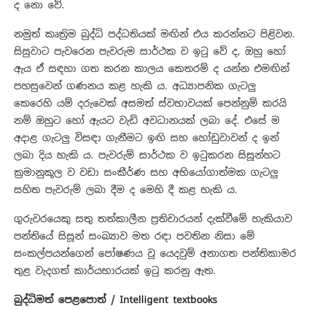
ද නො වේ.
නමුත් කෘත්‍රිම බුද්ධි පද්ධතියක් මඟින් එය කරන්නට පිළිවන.
සිසුවාට පැවරෙන පැවරුම සාර්ථක ව ඉටු වේ ද, ඔහු හෝ
ඇය ඒ සඳහා ගත කරන කාලය කෙතරම් ද යන්න එමඟින්
පහසුවෙන් ගණනය කළ හැකි ය. අධ්‍යාපනික ගැටලු
කෙරෙහි යම් දරුවෙක් අසමත් ස්වභාවයක් පෙන්නුම් කරයි
නම් ඔහුට හෝ ඇයට වැඩි අවධානයක් ලබා දේ. එසේ ම
අදාළ ගැටලු විසඳා ගැනීමට ඉඟි සහ හෝඩුවාවන් ද ඉන්
ලබා දිය හැකි ය. පැවරුම් සාර්ථක ව ඉටුකරන සිසූන්හට
ක්‍රමානුකූල ව වඩා සංකීර්ණ සහ අභියෝගාත්මක ගැටලු
සහිත පැවරුම් ලබා දීම ද මෙහි දී කළ හැකි ය.
ගුරුවරයෙකු සතු තත්කාලීන ප්‍රතිචාරයන් දැක්වීමේ හැකියාව
පන්තියේ සිසූන් සංඛ්‍යාව මත රඳා පවතින නිසා මේ
සංකල්පයන්ගෙන් පෝෂණය වූ යෙදවුම් අනාගත පන්තිකාමර
තුළ වැදගත් කාර්යභාරයක් ඉටු කරනු ඇත.
බුද්ධිමත් පෙළපොත් / Intelligent textbooks