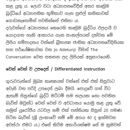
කළ යුතු ය. ලොව වටා අධ්‍යාපනවේදීන් අතර කෘත්‍රිම
බුද්ධියේ අධ්‍යාපනික භූමිකාව ගැන පුළුල් කතිකාවක්
‍ගොඩනැ‍ඟෙමින් පවතින්නේ එනිසා ය.
දරුවන්ගේ අධ්‍යාපනය කෙරෙහි කෘත්‍රිම බුද්ධිය ඵලදායී ව
යොදාගත හැකි ආකාරය ගැන සංකල්පයන් දක්වන මේ
ලිපිය සම්පාදනය වන්නේ බ්‍රිතාන්‍ය ජාතික අධ්‍යාපනවේදිනියක
සහ පර්යේෂිකාවක වන Jo Adetunji විසින් The
Conversation වෙත සකසන ලද ලිපියක් අනුසාරයෙනි.
වෙන් වෙන් ව උපදෙස් / Differentiated instruction
ගුරුවරුන්ගේ මුඛ්‍ය කෘත්‍යයක් වන්නේ එක් එක් සිසුවාට
අවැසි වන පරිදි උපදෙස් ලබා දීමයි. පොදුවේ ගත් විට
ඇතැම් සිසුන්ගේ බුද්ධි මට්ටම් සම තලයක නො පවතින
බැවින් ඔවුන්ට වෙන් වෙන් ව අවධානය යොමු කළ යුතු වේ.
නමුත් යුරෝපීය රටවල නම් එක් පන්තියක සිසූන් 20 ‍පමණ
සිටින බැවින් (ශ්‍රී ලංකාවේ නම් මේ අගය 40 ද ඉක්මවන
අවස්ථා එමට ය.) එසේ කිරිම අකාර්යක්ෂම සේ ම ක්‍රමවත්