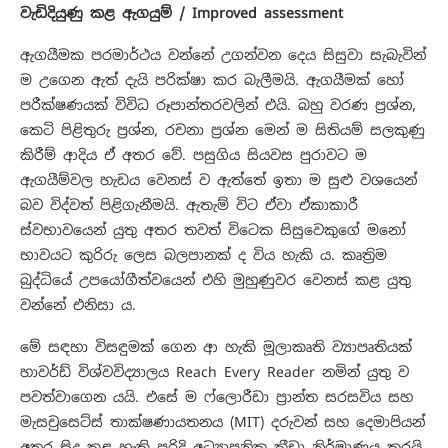
වැඩිදියුණු කළ ඇගයුම් / Improved assessment
ඇගයීමක පරමාර්ථය වන්නේ උගන්වන දෙය සිසුවා සැබැවින්
ම උගෙන ඇත් දැයි පරික්ෂා කර බැලීමයි. ඇගයීමක් හෝ
පරීක්ෂණයක් විවිධ රූපාන්තරවලින් එයි. බහු වරණ ප්‍රශ්න,
කෙටි පිළිතුරු ප්‍රශ්න, රචනා ප්‍රශ්න මෙන් ම සිතියම් සලකුණු
කිරීම් ආදිය ඒ අතර වේ. පසුගිය සියවස පුරාවට ම
ඇගයීම්වල හැඩය වෙනස් ව ඇත්තේ ඉතා ම සුළු වශයෙන්
බව විද්වත් පිළිගැනීමයි. ඇතැම් විට ඒවා ඒකාකාරී
ස්වභාවයෙන් යුතු අතර තවත් විටෙක සිසුවෙකුගේ මනෝ
භාවයට කුරිරු ලෙස බලපානක් ද විය හැකි ය. කෘත්‍රිම
බුද්ධියේ උපයෝගීත්වයෙන් එහි මුහුණුවර වෙනස් කළ යුතු
වන්නේ එනිසා ය.
මේ සඳහා විසඳුමක් ගෙන ආ හැකි මූලාකෘති ව්‍යාපෘතියක්
හාවර්ඩ් විශ්වවිද්‍යාලය Reach Every Reader නමින් යුතු ව
පවත්වාගෙන යයි. එසේ ම ‍ෆ්ල‍ොරීඩා ප්‍රාන්ත සරසවිය සහ
මැසචුසෙට්ස් තාක්ෂණායතනය (MIT) දරුවන් සහ දෙමාපියන්
අතර සිදු කළ හැකි පරිදි අධ්‍යාපනික ක්‍රීඩා නිර්මාණය කරයි.