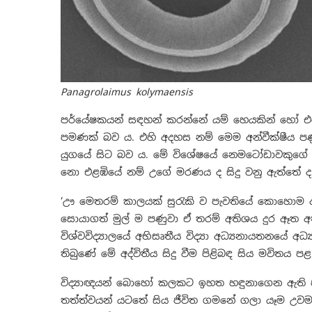
Panagrolaimus kolymaensis
පර්යේෂකයන් සඳහන් කරන්නේ යම් හෙයකින් හෝ එ
පමණක් බව ය. එහි අදහස නම් මෙම අන්වීක්ෂීය පණුවා
යුගයේ සිට බව ය. මේ විශේෂයේ නෙමටෝඩාවකුගේ සාම
නො එළඹියේ නම් උගේ මරණය ද සිදු වනු ඇත්තේ ද 
‘ඌ මෙතරම් කාලයක් සුරැකි ව පැවතියේ කොහොම ද ක
සොයාගත් මුල් ම පණුවා ඒ තරම් අතිශය දුර ඈත අතී
විශ්වවිද්‍යාලයේ අභිසෘතීය විද්‍යා අධ්‍යනායතනයේ 
තිබුණේ මේ අද්විතීය සිදු වීම පිළිබඳ සිය මවිතය පළ
විද්‍යාඥයන් බොහෝ කලකට ඉහත හඳුනාගෙන ඇති පරිදි
තත්ත්වයන් යටතේ සිය ජීවිත ගමනේ ගලා යෑම උව