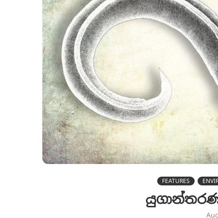
FEATURES
ENVI
යුගාන්ත
Aug