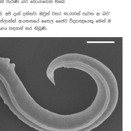
0ක් පැරැණි බව සොයාගෙන තිබේ.
ි. අපි දැන් දන්නවා ඔවුන් වසර 46,000ක් පැවත ආ බව’
් ප්ලාන්ක් ආයතනයේ සෛල ජෛව විද්‍යාඥයෙකු මෙන් ම
lia සඳහන් කර තිබුණි.