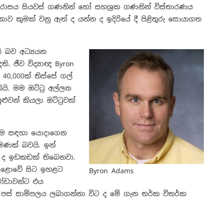
 පරාසය සියවස් ගණනින් හෝ සහශ්‍රක ගණනින් විස්තාරණය
ව කුමක් වනු ඇත් ද යන්න ද ඉදිරියේ දී පිළිතුරු සොයාගත
ි බව අධ්‍යයන
ති. ජීව විද්‍යාඥ Byron
40,000ක් තිස්සේ ගල්
ියි. මම ඔට්ටු අල්ලන
ුවන් කියලා ඔට්ටුවක්
ැනීම සඳහා යොදාගෙන
මණක් බවයි. ඉන්
ද ඉඩකඩක් තිබෙනවා.
 පොළොවේ සිට ඉහළට
Byron Adams
ටෝඩාවන්ට එය
 පස් සාම්පලය ලබාගන්නා විට ද මේ ගැන තර්ක විතර්ක