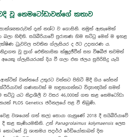
අවදි වූ නෙමටෝඩාවන්ගේ කතාව
සාක්ශ්‍යකරුවන් දැන් නශ්ට ව ගොසිනි. නමුත් ඇතැමෙක්
ලා හිඳිති. සයිබීරියාවේ පුරාතණ හිම තට්ටු මෙන් ම ඉහළ
්ෂිණ ධ්‍රැවවල පවතින ග්ලැසියර ද ඊට උදාහරණ ය.
ගත වූ ප්‍රාග් ඓතිහාසික ක්ෂුද්‍රජීවීන් සහ විෂබීජ තවමත්
යෙකු ග්ලැසියරයක් දිය වී ගලා එන ජලය සුපිරිසිදු යැයි
ටික් වෘත්තයේ උතුරට වන්නට පිහිටි මිදී ගිය හේසන්
බැක්ටීරියාවන් ගණනාවක් ම හඳුනාගන්නට විද්‍යාඥයින් සමත්
ිම තට්ටු යට නිද්‍රාශීලී ව වසර 46,000ක් ගත කළ නෙමටෝඩා
නයක් PLOS Genetics ජර්නලයේ පළ වී තිබුණි.
ෙළ වශයෙන් ගත් කල) සොයා ගැනුණේ 2018 දී සයිබීරියාවේ
ේ දී කළ කැණියමකිනි. උන්
Panagrolaimus kolymaensis
ලෙස
්ථර කොටසේ වූ ශාකමය පදාර්ථ රේඩියෝකාබන් දින