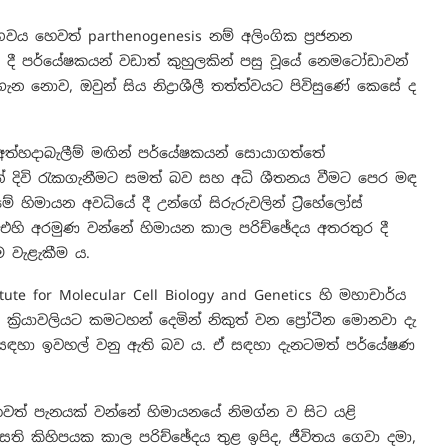
 හෙවත් parthenogenesis නම් අලිංගික ප්‍රජනන
 දී පර්යේෂකයන් වඩාත් කුහුලකින් පසු වූයේ නෙමටෝඩාවන්
 නොව, ඔවුන් සිය නිද්‍රාශීලී තත්ත්වයට පිවිසුණේ කෙසේ ද
 අත්හදාබැලීම් මඟින් පර්යේෂකයන් සොයාගත්තේ
් දිවි රැකගැනීමට සමත් බව සහ අධි ශීතනය වීමට පෙර මඳ
හිමායන අවධියේ දී උන්ගේ සිරුරුවලින් ‍ට්‍රිහේලෝස්
ියි. එහි අරමුණ වන්නේ හිමායන කාල පරිච්ඡේදය අතරතුර දී
ම වැළැකීම ය.
e for Molecular Cell Biology and Genetics හි මහාචාර්ය
ක්‍රියාවලියට කමටහන් දෙමින් නිකුත් වන ප්‍රෝටීන මොනවා දැ
ිය සඳහා ඉවහල් වනු ඇති බව ය. ඒ සඳහා දැනටමත් පර්යේෂණ
 තවත් පැනයක් වන්නේ හිමායනයේ නිමග්න ව සිට යළි
සති කිහිපයක කාල පරිච්ඡේදය තුළ ඉපිද, ජීවිතය ගෙවා දමා,