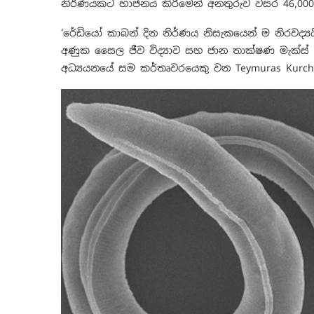
නිර්ණයකට භාජනය කිරීමෙන් අනතුරුව වසර 46,00
‘රේඩියෝ කාබන් දින නිර්ණය නිසැකයෙන් ම නිරවද්‍යය
අණුක සෛල ජීව විද්‍යාව සහ ජාන තාක්ෂණ මැක්ස
අධ්‍යයනයේ සම කර්තෘවරයෙකු වන Teymuras Kurcha