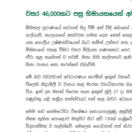
වසර 46,000කට පසු හිමායනයෙන් 
මිහිතල පුරාණයේ හටගත් සිදු වීම් අත් විඳි බොහෝ 
ගල්ගැසී, කාලයාගේ අනවරත ගමන දෙස නෙත් හෙළා බ
යන ගොලීය උෂ්ණත්වයෙන් බැ‍ට කමින් උත්තර සහ දක
මිනිසාගේ පහළ වීමට වසර මිලියන ගණනකට පෙර නිද්‍රා
ඒවා තුළ තැන්පත් ව පවතී. මනා සිහි කල්පනාව ඇති අ
සිතා පානය නො කරන්නේ එබැවිනි.
මේ බව වඩවඩාත් අවධාරණය කරමින් ඉකුත් වසරේ ආක්
විලෙහි නිද්‍රාශීලී ව වාසය කළ මාරක ව්‍යාධිකාරක 
විය. ඉන් දස මසක් පිරෙන තැන ඉකුත් ජූලි 27 දා හ
පණුවකු යළි සක්‍රීය තත්ත්වයට පත් කළ බවට අධ්‍යය
මෙම නව නෙමටෝඩා විශේෂය (සොයාගැනුණු අනුපිළිව
නිත්‍ය තුහින පොළොව මතුපිට සිට අඩි 130ක් ගැඹුර
විද්‍යාත්මක ව හැඳින්වේ. මෙලෙස ගොඩගත් පස් ස