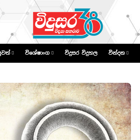
පුවත්
විශේෂාංග
විදුසර විදුහල
වින්දන