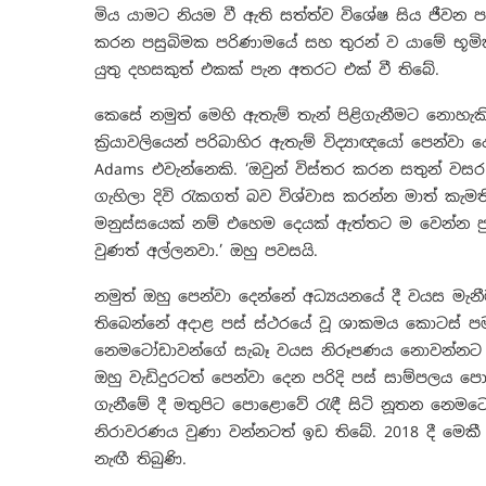
මිය යාමට නියම වී ඇති සත්ත්ව විශේෂ සිය ජීවන
කරන පසුබිමක පරිණාමයේ සහ තුරන් ව යාමේ භූමිකා
යුතු දහසකුත් එකක් පැන අතරට එක් වී තිබේ.
කෙසේ නමුත් මෙහි ඇතැම් තැන් පිළිගැනීමට නොහැක
ක්‍රියාවලියෙන් පරිබාහිර ඇතැම් විද්‍යාඥයෝ පෙන්වා දෙ
Adams එවැන්නෙකි. ‘ඔවුන් විස්තර කරන සතුන් වසර 
ගැහිලා දිවි රැකගත් බව විශ්වාස කරන්න මාත් කැමත
මනුස්සයෙක් නම් එහෙම දෙයක් ඇත්තට ම වෙන්න පුළ
වුණත් අල්ලනවා.’ ඔහු පවසයි.
නමුත් ඔහු පෙන්වා දෙන්නේ අධ්‍යයනයේ දී වයස ම
තිබෙන්නේ අදාළ පස් ස්ථරයේ වූ ශාකමය කොටස් ප
නෙමටෝඩාවන්ගේ සැබෑ වයස නිරූපණය නොවන්නට 
ඔහු වැඩිදුරටත් පෙන්වා දෙන පරිදි පස් සාම්පලය
ගැනීමේ දී මතුපිට පොළොවේ රැඳී සිටි නූතන නෙම
නිරාවරණය වුණා වන්නටත් ඉඩ තිබේ. 2018 දී මෙකී
නැඟී තිබුණි.