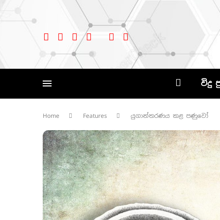
විදු 
Home
Features
යුගාන්තරණය කළ පණුවෝ