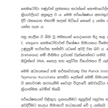
නෙමටෝඩ‍ා පණුවන් ප්‍රජනනය කරන්නේ කෞමාරෝද්භවය
ක්‍රියාවලියට අනුකූල ව ය. මෙම පර්යේෂණය අතරතුර
දිවි රැකගෙන එතරම් කලක් සිටියේ කෙසේ ද යන්න ගැන
යන්න ගැන ය.
පසු කාලීන ව බිහි වූ ජනිතයන් යොදාගෙන සිදු කළ
C. elegans නෙමටෝඩාවන් විශේෂය හිමායනය වීමෙන
උණුසුම් පාරිසරික තත්ත්ව යටතේ අවදි වන බව ය. මේ 
(trehalose) නම් සීනිමය ද්‍ර‍ාවයක් වෑස්සෙන්නට ගන
ඔවුන්ගේ DNA, සෛල සහ ප්‍රෙ‍ා්ටීන වියෝජනය වී යෑ
මෙම අධ්‍යයනයේ සම කර්තෘවරයකු වන Planck Institut
Teymuras Kurzchalia පෙන්වා දෙන්නේ මෙකී හිමායන 
යි අනාවරණ කරගැනීම වෛද්‍ය විද්‍යාවේ අභිවෘද්ධ
ක්‍රියාත්මක වෙමින් තිබේ.
පර්යේෂකයන් පිළිතුරු දැනගැනීමට කුහුලින් පසුවන
අවදිවීමට කාලය සීමාකාරී සාධකයක් වේ ද යන්නයි. 