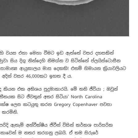
හි වයස එහා මෙහා වීමට ඉඩ ඇත්තේ වසර දහසකින්
 සිය දිගු නින්දෙහි නිමග්න ව සිටින්නේ ‍ප්ලයිස්ටොසීන
ාන්‍ය ආයුකාලය මාස දෙකකි! එනම් හිමායන ක්‍රියාවලියට
අදින් වසර 46,000කට ඉහත දී ය.
ියන එක අතිශය පුදුමාකාරයි. මේ තනි ජීවියා ; ඔවුන්
තයක සිට ජීවතුන් අතර සිටියා’ North Carolina
අධ්‍යක්ෂ ලෙස කටයුතු කරන Gregory Copenhaver පවසා
 කරමිනි.
 ඇතැම් අන්වීක්ෂීය ජීවීන් විසින් කර්කශ පාරිසරික
මනාවෙන් ම නතර කරගනු ලබයි. ඒ තම සිරුරේ