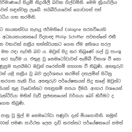
මාණයේ සියුම් නිද්‍රාශීලී බවක ගිල්වමිනි. මෙම ක්‍රියාවලිය
ුවෙන් හඳුන්වනු ලැබේ. සයිබීරියාවෙන් ගොඩගත් පස්
වධිය ගත කරමිනි.
 නායකත්වය සැපයූ ජර්මනියේ Cologne සරසවියෙහි
‍යා අධ්‍යයනායතනයේ විද්‍යාඥ Philip Schiffer පවසන්නේ එකී
ත වතාවක් සක්‍රීය තත්ත්වයකට ගෙන ඒම අතිශය සරල
යක් මත රඳා පැවති බව ය. ඔවුන් සිදු කර තිබුණේ ගල් වූ පාංශු
 කර හැරීම ය. එතුළ වූ නෙමටෝඩාවන් තැම්බී විනාශ වී නො
ණුසුම සැපයීමට ඔවුන් පරෙස්සම් සහගත වී තිබුණි. අනතුරුව
 යළි සක්‍රීය වූ බව ප්‍රදර්ශනය කරමින් දඟලමින් සිටිනු
 කරගත හැකි විය. අනතුරුව පර්යේෂකයන් සිදු කළේ ඔවුන්ට
 දීසියක් තුළ වැඩෙන්නට පහසුකම් සපයා දීමයි. ආහාර වශයෙන්
බැක්ටීරියා මතින් වැඩී ප්‍රජනනයෙන් වර්ගයා බෝ කිරීමට ද
ගෙන තිබුණි.
පාත්‍ර වූ මුල් ම නෙමටෝඩා පණුවා දැන් මියගොසිනි. නමුත්
100ක් පමණ සාර්ථක ලෙස දැඩි කරන්නට පර්යේෂකයෝ සමත්