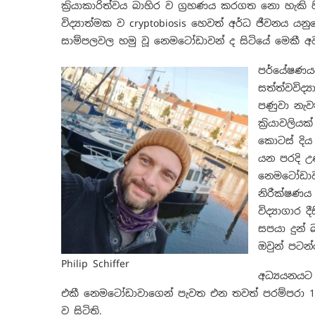
ක්‍රියාකාරිත්වය බාහිර ව ග්‍රහණය කරගත නො හැකි පිරි
විද්‍යාත්මක ව cryptobiosis හෙවත් අර්ධ ජීවනය යන
සාම්පලවල හමු වූ නෙමටෝඩාවන් ද සිටියේ මෙකී අ
පර්යේෂණයට
සත්ත්වවිද්
පණුවා නැව
ක්‍රියාවලි
කොටස් දිය
යන පරදි උ
නෙමටෝඩාවන්
නිරීක්ෂණය
විද්‍යාගාර
සපයා දුන් 
ඔවුන් පටන්
Philip Schiffer
අධ්‍යයනයට 
එකී නෙමටෝඩාවාගෙන් පැවත එන තවත් පරම්පරා 
ව සිටිති.