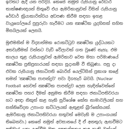
ඉවතට ඇදී යන පරිදියි. කෙසේ නමුත් රුසියානු රේඩාර්
තාක්ෂණඥයන් සිතුවේ එය ඇමරිකානුවන් විසින් රුසියානු
රේඩාර් ක්‍රියාකාරිත්වය අඩපණ කිරීම සඳහා ඉහළ
වායුගෝලයේ පුපුරුවා හැරීමට යන න්‍යෂ්ටික යුදහිසක් සහිත
මිසයිලයක් ලෙසයි.
මුළුමනින් ම විද්‍යාත්මක රොකට්ටුව න්‍යෂ්ටික යුද්ධයකට
අතවැනීමක් වන්නට වැඩි වේලාවක් ගත වුණේ නැහැ. එම
කාලය තුළ රුසියානුවන් ඇමරිකාව වෙත මහා පරිමාණයේ
න්‍යෂ්ටික ප්‍රතිප්‍රහාරයක් සඳහා සූදානම් වී තිබුණා. පසු දා
එවක රුසියානු ජනාධිපති බොරිස් යෙල්ට්සින් ප්‍රකාශ කළේ
තමන් ‘න්‍යෂ්ටික පාපන්දුව’ පවා දිගහැරි බවයි. (Nuclear
Football හෙවත් න්‍යෂ්ටික පාපන්දුව ලෙස හැඳින්වෙන්නේ
න්‍යෂ්ටික පහර දීමක් අනුමත කිරීම සඳහා ජනාධිපතිවරයා
හට අඥා නිකුත් කළ හැකි සුවිශේෂ කේත නාමාවලියක් සහ
සන්නිවේදන උපාංග කට්ටලයක් ඇතුළත් බ්‍රිෆ්කේසයක්.
ඇමරිකානු ජනාධිපතිවරයා සතුවත් මෙවැනි ම උපාංගයක්
තිබෙනවා.) කෙසේ නමුත් අවසානයේ දී ඒ අනතුරු ඇඟවීමට