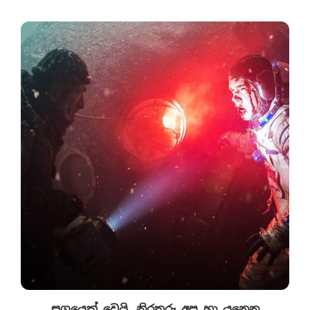
සගයෙක් වෙයි, නිරතුරු අප හා යනෙන