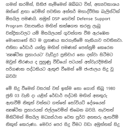
ගමන් කරමින්, සිතිජ නැම්මෙන් ඔබ්බට විත්, අභ්‍යවකාශය
ඔස්සේ ළඟා වෙමින් පවතින අන්තර් මහාද්වීපික බැලිස්ටික්
මිසයිල පමණයි. නමුත් DSP හෙවත් Defense Support
Program ව්‍යාපෘතිය මඟින් කක්ෂගත කරනු ලැබූ
චන්ද්‍රිකාවලට යම් මිසයිලයක් ගුවන්ගත වීම ඇරඹෙන
මොහොතේ සිට ම ග්‍රහණය කරගැනීමේ හැකියාව පවතිනවා.
එනිසා රේඩාර් යන්ත්‍ර මඟින් පමණක් පෙන්නුම් කෙරෙන
‘න්‍යෂ්ටික ප්‍රහාරයට’ වැඩිදුර ප්‍රතිචාර නො දක්වා සිටීමට
ඔවුන් තීරණය ද පුහුණු වීඩියෝ පටයක් අත්වැරදීමකින්
පරිගණක පද්ධතියට ඇතුළු වීමෙන් මේ ජංජාලය සිදු වූ
බවයි!
මේ සිදු වීමෙන් වසරක් වත් ඉක්ම නො ගොස් තිබූ 1980
ජුනි 03 වැනි දා යළිත් රේඩාර් පද්ධති මඟින් අනතුරු
ඇඟවීම් නිකුත් වන්නට ගත්තේ සෝවියට් දේශයෙන්
න්‍යෂ්ටික ප්‍රහාරයක් එල්ලවෙමින් තිබෙන බවයි. නැවතත්
මිනිට්මන් මිසයිල මධ්‍යස්ථාන වෙත පූර්ව අනතරු ඇඟවීම්
නිකුත් කෙරුණා. මෙවර පෙර සිදු වීමට වඩා අමුත්තක් සිදු