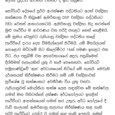
ලෝක යුද්ධය ආරම්භ වන්නට ද ඉඩ තිබුණා.
සෝවියට් දේශයේ පූර්ව ආරක්ෂණ පද්ධතියට අයත් චන්ද්‍රිකා
කක්ෂගත වී තිබුණේ ඇමරිකානු DSP චන්ද්‍රිකා පද්ධතියට
වඩා වෙනස් ආකාරයකටයි. ඇමරිකානු චන්ද්‍රිකා සිදු කරන්නේ
මුළු පෘථිවිය ම ආවරණය වන පරිදි පහළට නෙත් හෙළීමයි.
මේ ක්‍රමය වෙනුවට රුසියානු චන්ද්‍රිකා පද්ධතිය කළේ
පෘථිවියේ දාරය දෙස විමසිල්ලෙන් සිටීමයි. යම් මිසයිලයක්
පොළොව මට්ටමේ සිට කිලෝමීටර 16ක් පමණ ඉහළට එන
විට, එය පසුබිම් වන අභ්‍යවකාශයේ අඳුරු පසුබිමෙන්
දීප්තිමත් පැහැයකින් යුතු ව කැපී පෙනෙනවා. සෝවියට්
සමූහාණ්ඩුවේ ‘ඇස’ අවධානයෙන් සිටියේ මේ ගැනයි. මෙවැනි
දර්ශනයක් නිරීක්ෂණය කිරීමට නම් යම් චන්ද්‍රිකාවක්
සුවිශේෂ වූ කක්ෂයකට අවතීර්ණ විය යුතු වනවා.
රුසියානුවන් මොල්නියා කක්ෂ ලෙස හඳුන්වන මේ කක්ෂවල
ගමන් මඟ පිහිටන්නේ දක්ෂණ අර්ධගෝලයට ඉහළින්
පෘථිවියට ආසන්නයෙන් ගමන් කර උතුරු අර්ධ ගෝලයේ දී
වැඩි කාලයක් ඇමරිකානු කලාපය නිරීක්ෂණය කළ හැකි
පරිදි පෘථිවියට දුරස්ථ ව ගමන් කළ හැකි ලෙසයි. නමුත්