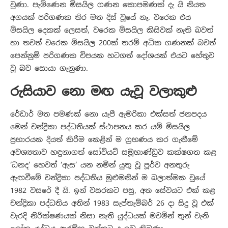
වුණා. පැමිණෙන මිසයිල ගණන කොපමණක් දැ යි නියත
අගයක් පරිගණක තිර මත දිස් වූයේ නෑ. වරෙක එය
මිසයිල දෙකක් ලෙසත්, වරෙක මිසයිල කිසිවක් නැති බවත්
හා තවත් වරෙක මිසයිල 200ක් තරම් අධික ගණනක් බවත්
පෙන්නුම් පරිගණක චිපයක හටගත් දෝශයක් එයට හේතුව
වූ බව සොයා ගැනුණා.
රුසියාව නො මඟ යැවූ වලාකුළු
රේඩාර් මත පමණක් නො යැපී ඇමරිකා එක්සත් ජනපදය
මෙන් චන්ද්‍රිකා පද්ධතියක් ස්ථාපනය කර යම් මිසයිල
ප්‍රහාරයක දියත් කිරීම කෙළින් ම ග්‍රහණය කර ගැනීමේ
අවශ්‍යතාව හඳුනාගත් සෝවියට් සමූහාණ්ඩුව කක්ෂගත කළ
‘ධනද’ හෙවත් ‘ඇස’ යන නමින් යුතු වූ පූර්ව අනතුරු
ඇඟවීමේ චන්ද්‍රිකා පද්ධතිය මුළුමනින් ම බලාත්මක වූයේ
1982 වසරේ දී යි. ඉන් වසරකට පසු, අත සේවයට එක් කළ
චන්ද්‍රිකා පද්ධතිය අතින් 1983 සැප්තැම්බර් 26 දා සිදු වූ එක්
වැරදි නිරීක්ෂණයක් නිසා නැති යුද්ධයක් මවමින් තුන් වැනි