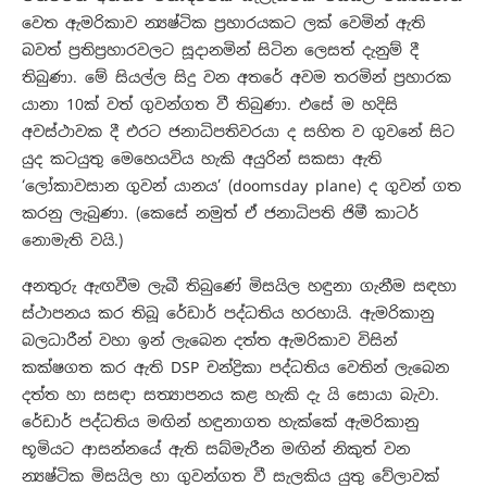
වෙත ඇමරිකාව න්‍යෂ්ටික ප්‍රහාරයකට ලක් වෙමින් ඇති
බවත් ප්‍රතිප්‍රහාරවලට සූදානමින් සිටින ලෙසත් දැනුම් දී
තිබුණා. මේ සියල්ල සිදු වන අතරේ අවම තරමින් ප්‍රහාරක
යානා 10ක් වත් ගුවන්ගත වී තිබුණා. එසේ ම හදිසි
අවස්ථාවක දී එරට ජනාධිපතිවරයා ද සහිත ව ගුවනේ සිට
යුද කටයුතු මෙහෙයවිය හැකි අයුරින් සකසා ඇති
‘ලෝකාවසාන ගුවන් යානය’ (doomsday plane) ද ගුවන් ගත
කරනු ලැබුණා. (කෙසේ නමුත් ඒ ජනාධිපති ජිමී කාටර්
නොමැති වයි.)
අනතුරු ඇඟවීම ලැබී තිබුණේ මිසයිල හඳුනා ගැනීම සඳහා
ස්ථාපනය කර තිබූ රේඩාර් පද්ධතිය හරහායි. ඇමරිකානු
බලධාරීන් වහා ඉන් ලැබෙන දත්ත ඇමරිකාව විසින්
කක්ෂගත කර ඇති DSP චන්ද්‍රිකා පද්ධතිය වෙතින් ලැබෙන
දත්ත හා සසඳා සත්‍යාපනය කළ හැකි දැ යි සොයා බැවා.
රේඩාර් පද්ධතිය මඟින් හඳුනාගත හැක්කේ ඇමරිකානු
භූමියට ආසන්නයේ ඇති සබ්මැරීන මඟින් නිකුත් වන
න්‍යෂ්ටික මිසයිල හා ගුවන්ගත වී සැලකිය යුතු වේලාවක්