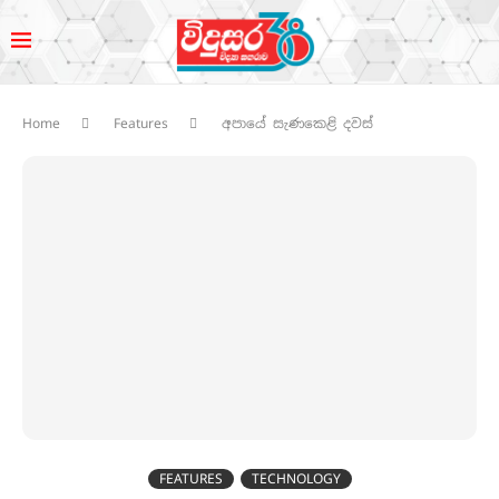
Home
Features
අපායේ සැණකෙළි දවස්
FEATURES
TECHNOLOGY