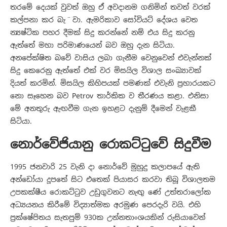
තරමේ දෙයක් වුවත් ඔහු ඒ අවදානම ගනිමින් තවත් වරක්
කල්පනා කර බැ ̈ වා. ඇමරිකාව සෝවියට් දේශය වෙත
න්‍යෂ්ටික පහර දීමක් සිදු කරන්නේ නම් එය සිදු කරනු
ඇත්තේ මහා පරිමාණයෙන් බව ඔහු දැන සිටියා.
අනපේක්ෂිත බවේ වාසිය ලබා ගැනීම වෙනුවෙන් එවැන්නක්
සිදු කෙරෙනු ඇත්තේ එක් වර මිසයිල විශාල සංඛ්‍යාවක්
දියත් කරමින්. මිසයිල කිහිපයක් පමණක් එවැනි ප්‍රහාරයකට
නො සෑහෙන බව Petrov තාර්කික ව තීරණය කළා. එනිසා
මේ අනතුරු ඇඟවීම ගැන ඉහළට දැනුම් දීමෙන් වැළකී
සිටියා.
නොර්වේජියානු රොකට්ටුවේ සිදුවීම
1995 ජනවාරි 25 වැනි දා නොර්වේ මුහුදු කලාපයේ ඇති
අන්ඩෝයා දූපතේ සිට එතෙක් පියාසර කරවා තිබූ විශාලතම
උපකක්ෂීය රොකට්ටුව උඩුගුවනට නැඟු ණේ උත්තරාලෝක
අධ්‍යයනය කිරීමේ විද්‍යාත්මක අරමුණ පෙරදැරි වයි. එහි
ප්‍රක්ෂේපිතය සැතපුම් 930ක උන්නතාංශයකින් රුසියාවෙන්