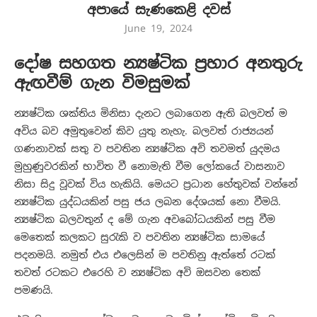
අපායේ සැණකෙළි දවස්
June 19, 2024
දෝෂ සහගත න්‍යෂ්ටික ප්‍රහාර අනතුරු
ඇඟවීම් ගැන විමසුමක්
න්‍යෂ්ටික ශක්තිය මිනිසා දැනට ලබාගෙන ඇති බලවත් ම
අවිය බව අමුතුවෙන් කිව යුතු නැහැ. බලවත් රාජ්‍යයන්
ගණනාවක් සතු ව පවතින න්‍යෂ්ටික අවි තවමත් යුදමය
මුහුණුවරකින් භාවිත වී නොමැති වීම ලෝකයේ වාසනාව
නිසා සිදු වූවක් විය හැකියි. මෙයට ප්‍රධාන හේතුවක් වන්නේ
න්‍යෂ්ටික යුද්ධයකින් පසු ජය ලබන දේශයක් නො වීමයි.
න්‍යෂ්ටික බලවතුන් ද මේ ගැන අවබෝධයකින් පසු වීම
මෙතෙක් කලකට සුරැකි ව පවතින න්‍යෂ්ටික සාමයේ
පදනමයි. නමුත් එය එලෙසින් ම පවතිනු ඇත්තේ රටක්
තවත් රටකට එරෙහි ව න්‍යෂ්ටික අවි ඔසවන තෙක්
පමණයි.