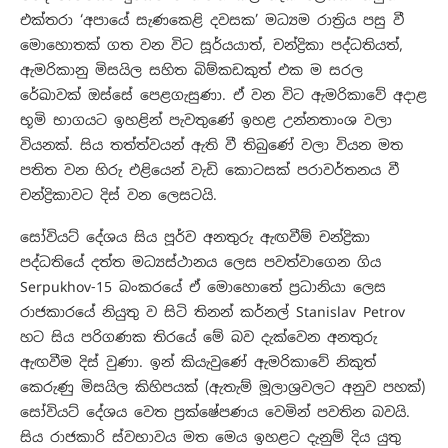
එක්තරා ‘අපායේ සැණකෙළි දවසක’ මධ්‍යම රාත්‍රිය පසු වී
මොහොතක් ගත වන විට සූර්යයාත්, චන්ද්‍රිකා පද්ධතියත්,
ඇමරිකානු මිසයිල සහිත බිම්කඩකුත් එක ම සරල
රේඛාවක් ඔස්සේ පෙළගැසුණා. ඒ වන විට ඇමරිකාවේ අදාළ
භූමි භාගයට ඉහළින් පැවතුණේ ඉහළ උන්නතාංශ වලා
වියනක්. සිය තත්ත්වයන් ඇති වී තිබුණේ වලා වියන මත
පතිත වන හිරු එළියෙන් වැඩි කොටසක් පරාවර්තනය වී
චන්ද්‍රිකාවට දිස් වන ලෙසටයි.
සෝවියට් දේශය සිය පූර්ව අනතුරු ඇඟවීම් චන්ද්‍රිකා
පද්ධතියේ දත්ත මධ්‍යස්ථානය ලෙස පවත්වාගෙන ගිය
Serpukhov-15 බංකරයේ ඒ මොහොතේ ප්‍රධානියා ලෙස
රාජකාරයේ නියුතු ව සිටි තිනන් කර්නල් Stanislav Petrov
හට සිය පරිගණක තිරයේ මේ බව දැක්වෙන අනතුරු
ඇඟවීම දිස් වුණා. ඉන් කියැවුණේ ඇමරිකාවේ නිකුත්
කෙරුණු මිසයිල කිහිපයක් (ඇතැම් මූලාශ්‍රවලට අනුව පහක්)
සෝවියට් දේශය වෙත ප්‍රක්ෂේපණය වෙමින් පවතින බවයි.
සිය රාජකාරි ස්වභාවය මත මෙය ඉහළට දැනුම් දිය යුතු