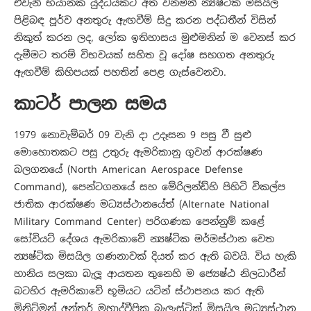
එවැනි භයානක යුද්ධයකට අත වනමින් න්‍යෂ්ටික මිසයිල
පිළිබඳ පූර්ව අනතුරු ඇඟවීම් සිදු කරන පද්ධතීන් විසින්
නිකුත් කරන ලද, ලෝක ඉතිහාසය මුළුමනින් ම වෙනස් කර
දැමීමට තරම් විභවයක් සහිත වූ දෝෂ සහගත අනතුරු
ඇඟවීම් කිහිපයක් පහතින් පෙළ ගැස්වෙනවා.
කාටර් පාලන සමය
1979 නොවැම්බර් 09 වැනි දා උදෑසන 9 පසු වී සුළු
මොහොතකට පසු උතුරු ඇමරිකානු ගුවන් ආරක්ෂණ
බලගනයේ (North American Aerospace Defense
Command), පෙන්ටගනයේ සහ මේරිලන්ඩ්හි පිහිටි විකල්ප
ජාතික ආරක්ෂණ මධ්‍යස්ථානයේත් (Alternate National
Military Command Center) පරිගණක පෙන්නුම් කළේ
සෝවියට් දේශය ඇමරිකාවේ න්‍යෂ්ටික මර්මස්ථාන වෙත
න්‍යෂ්ටික මිසයිල ගණනාවක් දියත් කර ඇති බවයි. විය හැකි
හානිය සලකා බැලූ ආයතන තුනෙහි ම ජ්‍යෙෂ්ඨ නිලධාරීන්
බටහිර ඇමරිකාවේ භූමියට යටින් ස්ථාපනය කර ඇති
මිනිට්මන් අන්තර් මහාද්වීපික බැලැස්ටික් මිසයිල මධ්‍යස්ථාන