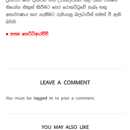
ප්‍රතිචාර නො දැක්වීම මත උපකල්පනය කළ හැකි වන්නේ
නියෝග නිකුත් කිරීමට පෙර රොකට්ටුවේ සැබෑ තතු
අනාවරණය කර ගැනීමට රුසියානු බලධාරීන් සමත් වී ඇති
බවයි.
■ සත්‍ය හෙට්ටිආරච්චි
LEAVE A COMMENT
You must be
logged in
to post a comment.
YOU MAY ALSO LIKE