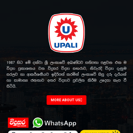
1987 සිට මේ දක්වා ශ්‍රී ලංකාවේ අඛණ්ඩව සතිපතා පළවන එක ම
විද්‍යා ප්‍රකාශනය වන විදුසර විද්‍යා සඟරාව, නිවැරදි විද්‍යා දැනුම
සරලව හා ආකර්ශනීයව ඉදිරිපත් කරමින් ලංකාවේ සිසු දරු දැරියන්
හා සාමාන්‍ය ජනතාව අතර විද්‍යාව ප්‍රචලිත කිරීම උදෙසා කැප වී
සිටියි.
MORE ABOUT US