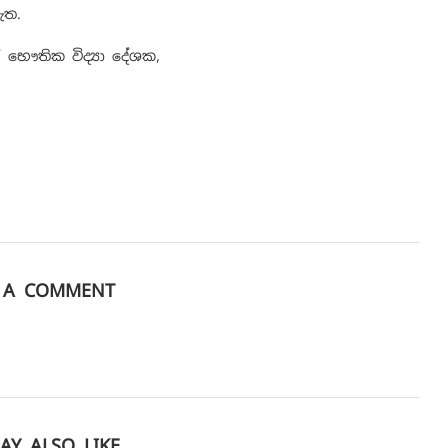
ඇත.
 / භෞතික විද්‍යා දේශක,
E A COMMENT
AY ALSO LIKE