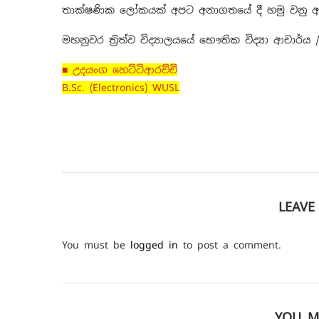
තාක්ෂණික ලෝකයක් අපට අනාගතයේ දී හමු වනු 
මහනුවර ත්‍රිත්ව විද්‍යාලයයේ භෞතික විද්‍යා ආචාර්ය
■ උදයංග හෙට්ටිආරච්චි
B.Sc. (Electronics) WUSL
LEAV
You must be
logged in
to post a comment.
YOU M