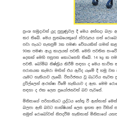
ප්‍රංශ හමුදාවන් යුද පුහුණුවල දී මෙය අත්හදා බලා
කර තිබේ. මෙය සුනඛයෙකුගේ ස්වරූපය ගත් රොබෝව
පවා පැයට සැතපුම් 3ක පමණ වේගයකින් ගමන් කළ හ
90ක පමණ ආයු කාලයක් පවතී. මෙහි පවතින සංව
දෙකක් මෙහි පසුපස කොටසෙහි තිබේ. 14 kg ක ප
පවතී. බෝම්බ නිෂ්ක්‍රිය කිරීම් සඳහා ද මෙය භාවි
පරාසයක කැමරා මඟින් එය ඇවිද යෑමේ දී හමු වන බ
යෑමට හැකියාව ලැබේ. විසර්ජනය වූ බැටරිය නැවත ප්
දූවිල්ලෙන් ආරක්ෂා වීමේ හැකියාව ද ඇත. මෙම රො
සඳහා ද එක ලෙස ප්‍රයෝජනවත් බව පැවසේ.
මිනිසාගේ පරිහානියට යුද්ධය හේතු වී ඇත්තාක් මෙ
බලපා ඇති බවට සාක්ෂියක් ලෙස ඉහත අප විසින්
නමුත් රොබෝවන් නිපදවීම හැකිතාක් මිනිසාගේ ය