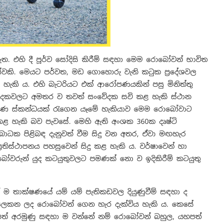
 ඇත. එහි දී පූර්ව සෝදිසි කිරීම් සඳහා මෙම රොබෝවන් භාවිත
කි. මෙයට පර්වත, මඩ ගොහොරු වැනි කටුක ප්‍රදේශවල
ැකි ය. එහි බැටරියට එක් ආරෝපණයකින් පසු මිනිත්තු
ේදකවලට අමතර ව තවත් සංවේදක සවි කළ හැකි ස්ථාන
මණ ස්කන්ධයක් රැගෙන යෑමේ හැකියාව මෙම රොබෝවාට
ත කළ හැකි බව පැවසේ. මෙහි ඇති අංශක 360ක දෘෂ්ටි
ාධක පිළිබඳ දැනුවත් වීම සිදු වන අතර, ඒවා මඟහැර
‍රතිස්ථාපනය පහසුවෙන් සිදු කළ හැකි ය. වර්ෂාවෙන් හා
බෝවරුන් යුද කටයුතුවලට පමණක් නො ව ඉදිකිරීම් කටයුතු
න් ම තාක්ෂණයේ යම් යම් පැතිකඩවල දියුණුවීම් සඳහා ද
 සලකන ලද රොබෝවන් ගෙන හැර දැක්විය හැකි ය. කෙසේ
හපත් අරමුණු සඳහා ම වන්නේ නම් රොබෝවන් බහුල, යහපත්