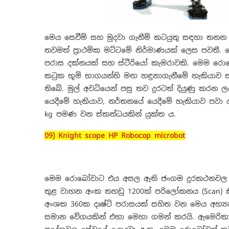
මෙය සෙවීම් සහ මුදවා ගැනීම් කටයුතු සඳහා තනන
තවමත් ප්‍රාථමික මට්ටමේ නිර්මාණයක් ලෙස පවතී.
පරාස දක්නයක් සහ ස්ටීරියෝ කැමරාවකි. මෙම රො
කටුක භූමි භාගයන්හි මඟ හඳුනාගැනීමේ හැකියාව
තිබේ. මුල් අවධියෙන් පසු තව දුරටත් දියුණු කරන ලද
යෙදීමේ හැකියාව, නර්තනයේ යෙදීමේ හැකියාව පවා
kg පමණ වන ස්කන්ධයකින් යුක්ත ය.
09) Knight scope HP Robocop microbot
මෙම රොබෝවාට එය අසල ඇති ජංගම දුරකථනවල තොර
තුළ වාහන අංක තහඩු 1200ක් පරිලෝකනය (Scan) ක
අංශක 360ක දෘෂ්ටි පරාසයක් සහිත වන මෙය අභ්‍යන
සමාන වේගයකින් එහා මෙහා ගමන් කරයි. ඇමෙරික