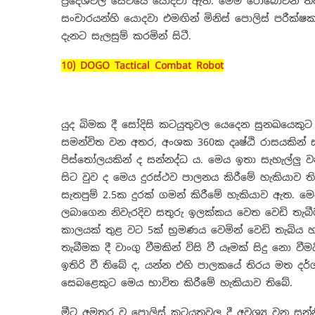
ප්‍රදේශවල සේවයේ යොදවා ඇත. මෙම රොබෝවන් තවදුරට
සංචාරයන්හි යොදවා එමඟින් මිනිස් පොලිස් පරීක
දැනට සැලසුම් කරමින් සිටී.
10) DOGO Tactical Combat Robot
යුද බිමක දී සෝදිසි කටයුතුවල යෙදෙන සුනඛයෙකුට
සමන්විත වන අතර, අංශක 360ක දෘෂ්ඨි රාසයකින් 
පිස්තෝලයකින් ද සන්නද්ධ ය. මෙය ඉතා සැහැල්ල
සිට වුව ද මෙය දුරස්ථව පාලනය කිරීමේ හැකියාව
සැතපුම් 2.5ක දුරක් ගමන් කිරීමේ හැකියාව ඇත. 
ලබාගෙන නිවැරදිව සතුරු ඉලක්කය වෙත වෙඩි තැ
කාලයක් තුළ වට 5ක් භ්‍රමණය වෙමින් වෙඩි තැබිය
තැබීමක දී වාංගු වීමකින් විසි වී යෑමක් සිදු නො 
ඉතිරි වී තිබේ ද, යන්න එහි පාලකයේ තිරය මත දර්
සෙබළෙකුට මෙය භාවිත කිරීමේ හැකියාව තිබේ.
මීට අමතර ව පොලිස් කටයුතුවල දී අවශ්‍ය වන සන්න