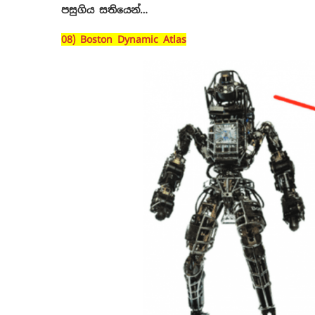
පසුගිය සතියෙන්…
08) Boston Dynamic Atlas