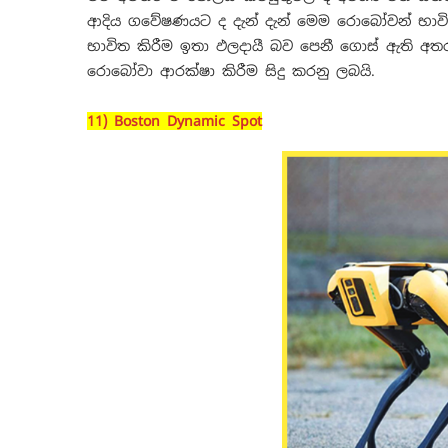
ආදිය ගවේෂණයට ද දැන් දැන් මෙම රොබෝවන් භාව
භාවිත කිරීම ඉතා ඵලදායී බව පෙනී ගොස් ඇති අතර එ
රොබෝවා ආරක්ෂා කිරීම සිදු කරනු ලබයි.
11) Boston Dynamic Spot