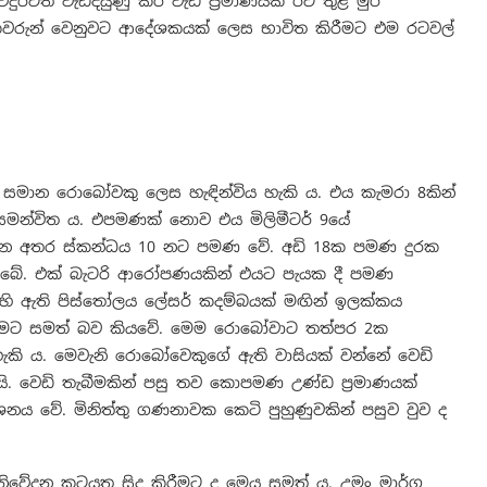
ත් වැඩිදියුණු කර වැඩි ප්‍රමාණයක් රට තුළ මුර
්ෂකවරුන් වෙනුවට ආදේශකයක් ලෙස භාවිත කිරීමට එම රටවල්
 සමාන රොබෝවකු ලෙස හැඳින්විය හැකි ය. එය කැමරා 8කින්
සමන්විත ය. එපමණක් නොව එය මිලිමීටර් 9යේ
ු වන අතර ස්කන්ධය 10 නට පමණ වේ. අඩි 18ක පමණ දුරක
 තිබේ. එක් බැටරි ආරෝපණයකින් එයට පැයක දී පමණ
මෙහි ඇති පිස්තෝලය ලේසර් කදම්බයක් මඟින් ඉලක්කය
බීමට සමත් බව කියවේ. මෙම රොබෝවාට තත්පර 2ක
 හැකි ය. මෙවැනි රොබෝවෙකුගේ ඇති වාසියක් වන්නේ වෙඩි
වීමයි. වෙඩි තැබීමකින් පසු තව කොපමණ උණ්ඩ ප්‍රමාණයක්
ශනය වේ. මිනිත්තු ගණනාවක කෙටි පුහුණුවකින් පසුව වුව ද
ිවේදන කටයුතු සිදු කිරීමට ද මෙය සමත් ය. උමං මාර්ග