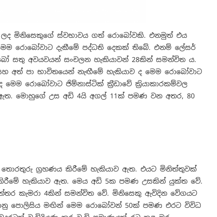
 ලද මිනිසෙකුගේ ස්වභාවය ගත් රොබෝවකි. එනමුත් එය
 මෙම රොබෝවාට දැකීමේ පද්ධති දෙකක් තිබේ. එනම් ලේසර්
බෝ සතු අවයවයන් සංචලන හැකියාවන් 28කින් සමන්විත ය.
 සහ අත් පා භාවිතයෙන් නැඟීමේ හැකියාව ද මෙම රොබෝවාට
 මෙම රොබෝවාට ජිම්නාස්ටික් ක්‍රීඩාවේ ක්‍රියාකාරකම්වල
 ඇත. මොහුගේ උස අඩි 4යි අගල් 11ක් පමණ වන අතර, 80
තුරු ග්‍රහණය කිරීමේ හැකියාව ඇත. එයට මිනිත්තුවක්
ිරීමේ හැකියාව ඇත. මෙය අඩි 5ක පමණ උසකින් යුක්ත වේ.
්තර කැමරා 4කින් සමන්විත වේ. මිනිසෙකු ඇවිදින වේගයට
ානු පොලිසිය මඟින් මෙම රොබෝවන් 50ක් පමණ එරට විවිධ