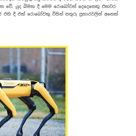
ිත වේ. යුද බිමක දී මෙම රොබෝවන් දෙදෙනෙකු එකවර
හි දී එක් රොබෝවකු විසින් සතුරු ප්‍රහාරවලින් අනෙක්