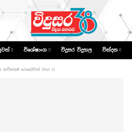
පුවත්
විශේෂාංග
විදුසර විදුහල
වින්දන
 නවීනතම රොබෝවන් (Part 2)