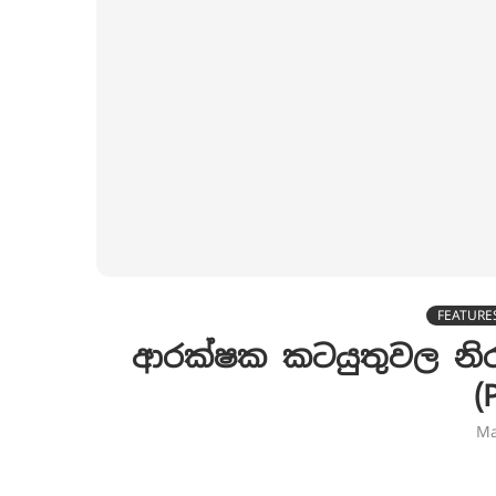
FEATURE
ආරක්ෂක කටයුතුවල න
(
Ma