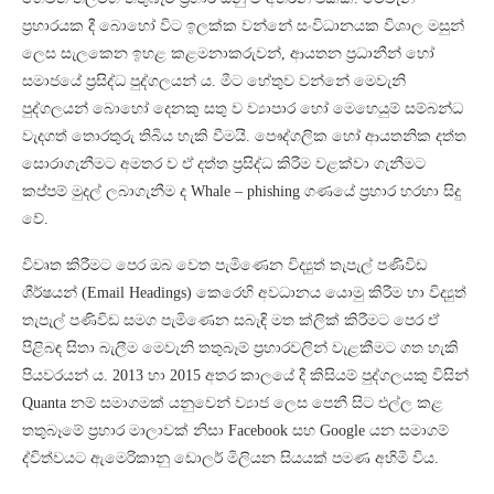
ප්‍රහාරයක දී බොහෝ විට ඉලක්ක වන්නේ සංවිධානයක විශාල මසුන්
ලෙස සැලකෙන ඉහළ කළමනාකරුවන්, ආයතන ප්‍රධානීන් හෝ
සමාජයේ ප්‍රසිද්ධ පුද්ගලයන් ය. මීට හේතුව වන්නේ මෙවැනි
පුද්ගලයන් බොහෝ දෙනකු සතු ව ව්‍යාපාර හෝ මෙහෙයුම් සම්බන්ධ
වැදගත් තොරතුරු තිබිය හැකි වීමයි. පෞද්ගලික හෝ ආයතනික දත්ත
සොරාගැනීමට අමතර ව ඒ දත්ත ප්‍රසිද්ධ කිරීම වළක්වා ගැනීමට
කප්පම් මුදල් ලබාගැනීම ද Whale – phishing ගණයේ ප්‍රහාර හරහා සිදු
වේ.
විවෘත කිරීමට පෙර ඔබ වෙත පැමිණෙන විද්‍යුත් තැපැල් පණිවිඩ
ශීර්ෂයන් (Email Headings) කෙරෙහි අවධානය යොමු කිරීම හා විද්‍යුත්
තැපැල් පණිවිඩ සමග පැමිණෙන සබැඳි මත ක්ලික් කිරීමට පෙර ඒ
පිළිබඳ සිතා බැලීම මෙවැනි තතුබෑම් ප්‍රහාරවලින් වැළකීමට ගත හැකි
පියවරයන් ය. 2013 හා 2015 අතර කාලයේ දී කිසියම් පුද්ගලයකු විසින්
Quanta නම් සමාගමක් යනුවෙන් ව්‍යාජ ලෙස පෙනී සිට එල්ල කළ
තතුබෑමේ ප්‍රහාර මාලාවක් නිසා Facebook සහ Google යන සමාගම්
ද්විත්වයට ඇමෙරිකානු ඩොලර් මිලියන සියයක් පමණ අහිමි විය.