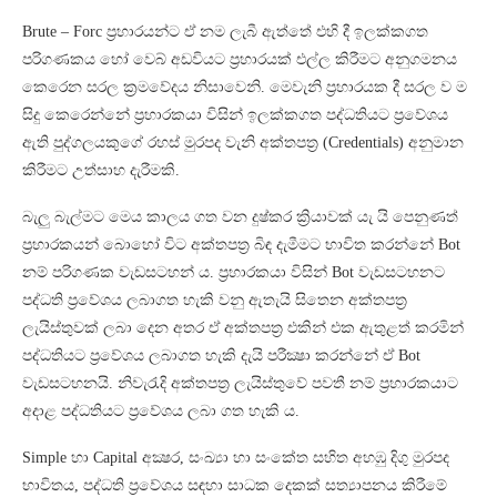
Brute – Forc ප්‍රහාරයන්ට ඒ නම ලැබී ඇත්තේ එහි දී ඉලක්කගත
පරිගණකය හෝ වෙබ් අඩවියට ප්‍රහාරයක් එල්ල කිරීමට අනුගමනය
කෙරෙන සරල ක්‍රමවේදය නිසාවෙනි. මෙවැනි ප්‍රහාරයක දී සරල ව ම
සිදු කෙරෙන්නේ ප්‍රහාරකයා විසින් ඉලක්කගත පද්ධතියට ප්‍රවේශය
ඇති පුද්ගලයකුගේ රහස් මුරපද වැනි අක්තපත්‍ර (Credentials) අනුමාන
කිරීමට උත්සාහ දැරීමකි.
බැලු බැල්මට මෙය කාලය ගත වන දුෂ්කර ක්‍රියාවක් යැ යි පෙනුණත්
ප්‍රහාරකයන් බොහෝ විට අක්තපත්‍ර බිඳ දැමීමට භාවිත කරන්නේ Bot
නම් පරිගණක වැඩසටහන් ය. ප්‍රහාරකයා විසින් Bot වැඩසටහනට
පද්ධති ප්‍රවේශය ලබාගත හැකි වනු ඇතැයි සිතෙන අක්තපත්‍ර
ලැයිස්තුවක් ලබා දෙන අතර ඒ අක්තපත්‍ර එකින් එක ඇතුළත් කරමින්
පද්ධතියට ප්‍රවේශය ලබාගත හැකි දැයි පරීක්‍ෂා කරන්නේ ඒ Bot
වැඩසටහනයි. නිවැරැදි අක්තපත්‍ර ලැයිස්තුවේ පවතී නම් ප්‍රහාරකයාට
අදාළ පද්ධතියට ප්‍රවේශය ලබා ගත හැකි ය.
Simple හා Capital අක්‍ෂර, සංඛ්‍යා හා සංකේත සහිත අහඹු දිගු මුරපද
භාවිතය, පද්ධති ප්‍රවේශය සඳහා සාධක දෙකක් සත්‍යාපනය කිරීමේ