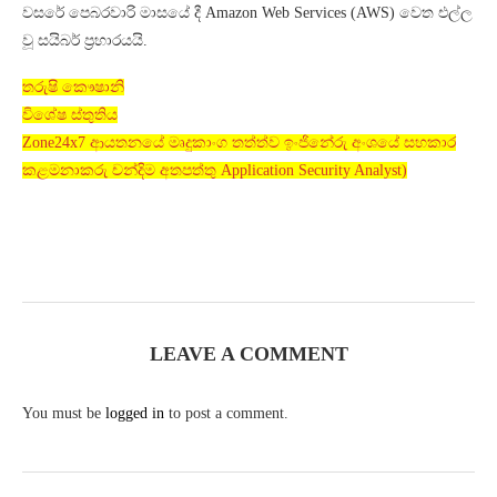
වසරේ පෙබරවාරි මාසයේ දී Amazon Web Services (AWS) වෙත එල්ල
වූ සයිබර් ප්‍රහාරයයි.
තරුෂි කෞෂානි
විශේෂ ස්තුතිය
Zone24x7 ආයතනයේ මෘදුකාංග තත්ත්ව ඉංජිනේරු අංශයේ සහකාර
කළමනාකරු චන්දිම අතපත්තු Application Security Analyst)
LEAVE A COMMENT
You must be
logged in
to post a comment.