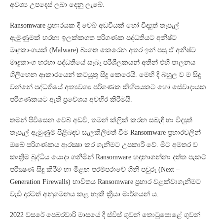
අවශ්‍ය උපදෙස් ලබා දෙනු ලැබේ.
Ransomware ප්‍රහාරයක දී වෙබ් අඩවියක් හෝ විද්‍යුත් තැපැල්
ඇමුණුමක් හරහා ඉලක්කගත පරිගණක පද්ධතියට අනිෂ්ට
මෘදුකාංගයක් (Malware) බාගත කෙරෙන අතර ඉන් පසු ඒ අනිෂ්ට
මෘදුකාංග හරහා පද්ධතියේ සැබෑ පරිශීලකයන් අතින් එහි පාලනය
ගිලිහෙන ආකාරයෙන් කටයුතු සිදු කෙරෙයි. මෙහි දී බහුල ව ම සිදු
වන්නේ පද්ධතියේ අත්‍යවශ්‍ය පරිගණක කිහිපයකට හෝ සේවාදායක
පරිගණකයට ඇති ප්‍රවේශය අවහිර කිරීමයි.
තමන් පිවිසෙන වෙබ් අඩවි, තමන් ක්ලික් කරන සබැඳි හා විද්‍යුත්
තැපැල් ඇමුණුම් පිළිබඳව සැලකිලිමත් වීම Ransomware ප්‍රහාරවලින්
ඔබේ පරිගණකය ආරක්‍ෂා කර ගැනීමට උපකාරී වේ. මීට අමතර ව
කෘත්‍රිම බුද්ධිය යොදා ගනිමින් Ransomware හඳුනාගන්නා දත්ත පැකට්
පරීක්‍ෂණ සිදු කිරීම හා මීළඟ පරම්පරාවේ ගිනි පවුරු (Next –
Generation Firewalls) භාවිතය Ransomware ප්‍රහාර වළක්වාගැනීමට
වැඩි දුරටත් අනුගමනය කළ හැකි ක්‍රියා මාර්ගයන් ය.
2022 වසරේ පෙබරවාරි මාසයේ දී ස්විස් ගුවන් තොටුපොළේ ගුවන්