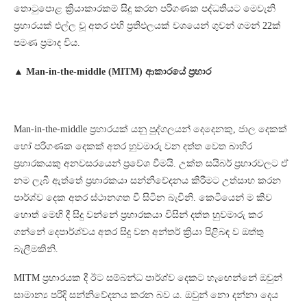
තොටුපොළ ක්‍රියාකාරකම් සිදු කරන පරිගණක පද්ධතියට මෙවැනි
ප්‍රහාරයක් එල්ල වූ අතර එහි ප්‍රතිඵලයක් වශයෙන් ගුවන් ගමන් 22ක්
පමණ ප්‍රමාද විය.
▲ Man-in-the-middle (MITM) ආකාරයේ ප්‍රහාර
Man-in-the-middle ප්‍රහාරයක් යනු පුද්ගලයන් දෙදෙනකු, ජාල දෙකක්
හෝ පරිගණක දෙකක් අතර හුවමාරු වන දත්ත වෙත බාහිර
ප්‍රහාරකයකු අනවසරයෙන් ප්‍රවේශ වීමයි. උක්ත සයිබර් ප්‍රහාරවලට ඒ
නම ලැබී ඇත්තේ ප්‍රහාරකයා සන්නිවේදනය කිරීමට උත්සාහ කරන
පාර්ශ්ව දෙක අතර ස්ථානගත වී සිටින බැවිනි. කෙටියෙන් ම කිව
හොත් මෙහි දී සිදු වන්නේ ප්‍රහාරකයා විසින් දත්ත හුවමාරු කර
ගන්නේ දෙපාර්ශ්වය අතර සිදු වන අන්තර් ක්‍රියා පිළිබඳ ව ඔත්තු
බැලීමකිනි.
MITM ප්‍රහාරයක දී ඊට සම්බන්ධ පාර්ශ්ව දෙකට හැඟෙන්නේ ඔවුන්
සාමාන්‍ය පරිදි සන්නිවේදනය කරන බව ය. ඔවුන් නො දන්නා දෙය