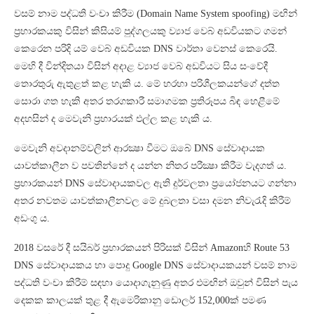
වසම් නාම පද්ධති වංචා කිරීම (Domain Name System spoofing) මඟින්
ප්‍රහාරකයකු විසින් කිසියම් පුද්ගලයකු ව්‍යාජ වෙබ් අඩවියකට ගමන්
කෙරෙන පරිදි යම් වෙබ් අඩවියක DNS වාර්තා වෙනස් කෙරෙයි.
මෙහි දී වින්දිතයා විසින් අදාළ ව්‍යාජ වෙබ් අඩවියට සිය සංවේදී
තොරතුරු ඇතුළත් කළ හැකි ය. මේ හරහා පරිශීලකයන්ගේ දත්ත
සොරා ගත හැකි අතර තරගකාරී සමාගමක ප්‍රතිරූපය බිඳ හෙළීමේ
අදහසින් ද මෙවැනි ප්‍රහාරයක් එල්ල කළ හැකි ය.
මෙවැනි අවදානම්වලින් ආරක්‍ෂා වීමට ඔබේ DNS සේවාදායක
යාවත්කාලීන ව පවතින්නේ ද යන්න නිතර පරීක්‍ෂා කිරීම වැදගත් ය.
ප්‍රහාරකයන් DNS සේවාදායකවල ඇති දුර්වලතා ප්‍රයෝජනයට ගන්නා
අතර නවතම යාවත්කාලීනවල මේ දුබලතා වසා දමන නිවැරැදි කිරීම්
අඩංගු ය.
2018 වසරේ දී සයිබර් ප්‍රහාරකයන් පිරිසක් විසින් Amazonහි Route 53
DNS සේවාදායකය හා පොදු Google DNS සේවාදායකයන් වසම් නාම
පද්ධති වංචා කිරීම් සඳහා යොදාගැනුණු අතර එමඟින් ඔවුන් විසින් පැය
දෙකක කාලයක් තුළ දී ඇමෙරිකානු ඩොලර් 152,000ක් පමණ