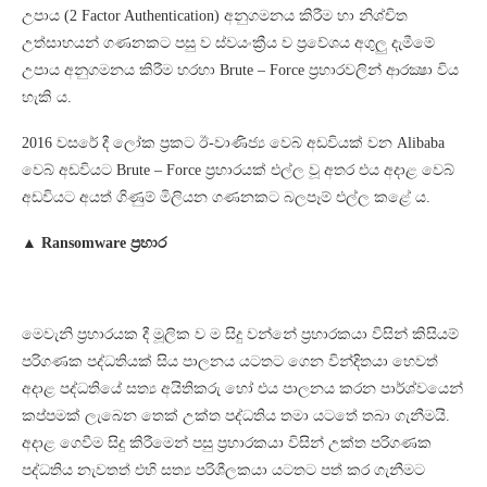
උපාය (2 Factor Authentication) අනුගමනය කිරීම හා නිශ්චිත
උත්සාහයන් ගණනකට පසු ව ස්වයංක්‍රීය ව ප්‍රවේශය අගුලු දැමීමේ
උපාය අනුගමනය කිරීම හරහා Brute – Force ප්‍රහාරවලින් ආරක්‍ෂා විය
හැකි ය.
2016 වසරේ දී ලෝක ප්‍රකට ඊ-වාණිජ්‍ය වෙබ් අඩවියක් වන Alibaba
වෙබ් අඩවියට Brute – Force ප්‍රහාරයක් එල්ල වූ අතර එය අදාළ වෙබ්
අඩවියට අයත් ගිණුම් මිලියන ගණනකට බලපෑම් එල්ල කළේ ය.
▲ Ransomware ප්‍රහාර
මෙවැනි ප්‍රහාරයක දී මූලික ව ම සිදු වන්නේ ප්‍රහාරකයා විසින් කිසියම්
පරිගණක පද්ධතියක් සිය පාලනය යටතට ගෙන වින්දිතයා හෙවත්
අදාළ පද්ධතියේ සත්‍ය අයිතිකරු හෝ එය පාලනය කරන පාර්ශ්වයෙන්
කප්පමක් ලැබෙන තෙක් උක්ත පද්ධතිය තමා යටතේ තබා ගැනීමයි.
අදාළ ගෙවීම සිදු කිරීමෙන් පසු ප්‍රහාරකයා විසින් උක්ත පරිගණක
පද්ධතිය නැවතත් එහි සත්‍ය පරිශීලකයා යටතට පත් කර ගැනීමට