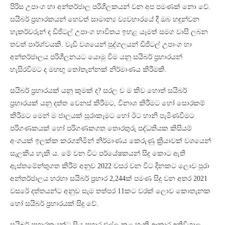
පිරිස උපාංග හා අන්තර්ජාල පරිශීලකයන් වන අප පමණක් නො වේ.
සයිබර් ප්‍රහාරකයන් හෙවත් සාමාන්‍ය ව්‍යවහාරයේ දී ඔබ හඳුන්වන
හැකර්වරුන් ද ඩිජිටල් උපාංග භාවිතය ඉහළ යෑමත් සමග වාසි ලබන
තවත් පාර්ශ්වයකි. වැඩි වශයෙන් පුද්ගලයන් ඩිජිටල් උපාංග හා
අන්තර්ජාලය පරිශීලනයට යොමු වීම යනු සයිබර් ප්‍රහාරයන්
හැසිරවීමට ද මහඟු තෝතැන්නක් නිර්මාණය කිරීමකි.
සයිබර් ප්‍රහාරයක් යනු කුමක් ද? සරල ව ම කිව හොත් සයිබර්
ප්‍රහාරයක් යනු දත්ත වෙනස් කිරීමට, විනාශ කිරීමට හෝ සොරකම්
කිරීමට මෙන් ම ජාලයක් සූරාකෑමට හෝ ඊට හානි පැමිණවීමට
පරිගණකයක් හෝ පරිගණකගත තොරතුරු පද්ධතියක කිසියම්
අංගයක් ඉලක්ක කරගනිමින් නිර්මාණය කෙරුණු ක්‍රියාවක් වශයෙන්
සැලකිය හැකි ය. මේ වන විට පර්යේෂකයන් සිදු කොට ඇති
ඇස්තමේන්තුගත කිරීම් අනුව 2022 වසර වන විට දිනකට ලොව පුරා
අන්තර්ජාලය හරහා සයිබර් ප්‍රහාර 2,244ක් පමණ සිදු වන අතර 2021
වසරේ දත්තයන්ට අනුව සැම තත්පර 11කට වරක් ලොව කොතැනක
හෝ සයිබර් ප්‍රහාරයක් සිදු වේ.
සයිබර් ප්‍රහාරකයන්ට සිය ප්‍රහාර එල්ල කළ හැකි ආකාර අතිවිශාල