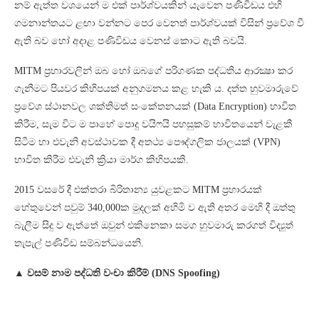
නම් ඇත්ත වශයෙන් ම එක් පාර්ශ්වයකින් යැවෙන පණිවිඩය එහි
ගමනාන්තයට ළඟා වන්නට පෙර වෙනත් පාර්ශ්වයක් විසින් ප්‍රවේශ වී
ඇති බව හෝ අදාළ පණිවිඩය වෙනස් කොට ඇති බවයි.
MITM ප්‍රහාරවලින් ඔබ හෝ ඔබගේ පරිගණක පද්ධතිය ආරක්‍ෂා කර
ගැනීමට පියවර කිහිපයක් අනුගමනය කළ හැකි ය. දත්ත හුවමාරුවේ
ප්‍රවේශ ස්ථානවල ශක්තිමත් සංකේතනයක් (Data Encryption) භාවිත
කිරීම, සැම විට ම පාහේ පොදු වයිෆයි පහසුකම් භාවිතයෙන් වැළකී
සිටීම හා එවැනි අවස්ථාවක දී අතථ්‍ය පෞද්ගලික ජාලයක් (VPN)
භාවිත කිරීම එවැනි ක්‍රියා මාර්ග කිහිපයකි.
2015 වසරේ දී එක්තරා බිරිතාන්‍ය යුවළකට MITM ප්‍රහාරයක්
හේතුවෙන් පවුම් 340,000ක මුදලක් අහිමි ව ඇති අතර මෙහි දී ඔත්තු
බැලීම සිදු ව ඇත්තේ ඔවුන් එකිනෙකා සමග හුවමාරු කරගත් විද්‍යුත්
තැපැල් පණිවිඩ සම්බන්ධයෙනි.
▲ වසම් නාම පද්ධති වංචා කිරීම් (DNS Spoofing)