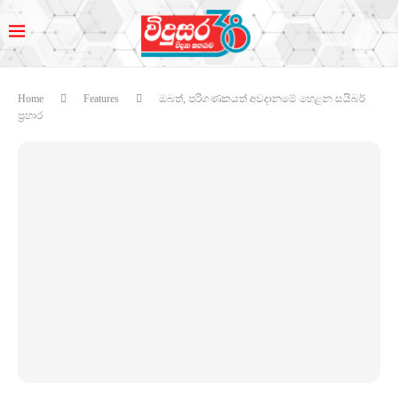
Home
Features
ඔබත්, පරිගණකයත් අවදානමේ හෙළන සයිබර්
ප්‍රහාර