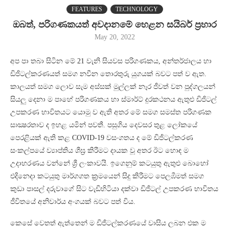
FEATURES
TECHNOLOGY
ඔබත්, පරිගණකයත් අවදානමේ හෙළන සයිබර් ප්‍රහාර
May 20, 2022
අප පා තබා සිටින මේ 21 වැනි සියවස පරිගණකය, අන්තර්ජාලය හා
ඩිජිටල්කරණයත් සමග නවීන තොරතුරු යුගයක් බවට පත් ව ඇත.
කාලයත් සමග ලොව සැම අස්සක් මුල්ලක් නෑර ජීවත් වන පුද්ගලයන්
සියලු දෙනා ම පාහේ පරිගණකය හා ස්මාර්ට් දුරකථනය ඇතුළු ඩිජිටල්
උපකරණ භාවිතයට යොමු ව ඇති අතර මේ සමග සමස්ත පරිගණක
සාක්‍ෂරතාව ද ඉහළ යමින් පවතී. පසුගිය දෙවසර තුළ ලෝකයේ
පෙරළියක් ඇති කළ COVID-19 වසංගතය ද මේ ඩිජිටල්කරණ
සංකල්පයේ ව්‍යාප්තිය ශීඝ්‍ර කිරීමට දායක වූ අතර ඊට හොඳ ම
උදාහරණය වන්නේ ශ්‍රී ලංකාවයි. ඉගෙනුම් කටයුතු ඇතුළු බොහෝ
එදිනෙදා කටයුතු මාර්ගගත ක්‍රමයෙන් සිදු කිරීමට පෙලඹීමත් සමග
කුඩා පාසල් දරුවාගේ සිට වැඩිහිටියා දක්වා ඩිජිටල් උපකරණ භාවිතය
ජීවිතයේ අනිවාර්ය අංගයක් බවට පත් විය.
කෙසේ වෙතත් ඇත්තෙන් ම ඩිජිටල්කරණයේ වාසිය ලබන එක ම