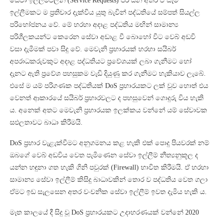
සේවා ඉල්ලීම්වලින් (Service Requests) පිරී යන අතර ඒ සැම
ඉල්ලීමකට ම ප්‍රතිචාර දැක්විය යුතු බැවින් පද්ධතියේ සම්පත් සියල්ල
පරිභෝජනය වේ. මේ හරහා අදාළ පද්ධතිය මඟින් සාමාන්‍ය
පරිශීලකයන්ට කෙරෙන සේවා අඩාළ වී බොහෝ විට වෙබ් අඩවි
වසා දැමීමක් පවා සිදු වේ. මෙවැනි ප්‍රහාරයක් හරහා සයිබර්
අපරාධකරුවකුට අදාළ පද්ධතියට ප්‍රවේශයක් ලබා ගැනීමට හෝ
දැනට ඇති ප්‍රවේශ පහසුකම වැඩි දියුණු කර ගැනීමට හැකියාව ලැබේ.
එසේ ම යම් පරිගණක පද්ධතියක් DoS ප්‍රහාරයකට ලක් වුව හොත් එය
වෙනත් ආකාරයේ සයිබර් ප්‍රහාරවලට ද පහසුවෙන් ගොදුරු විය හැකි
ය. අනෙක් අතට මෙවැනි ප්‍රහාරයක ඉලක්කය වන්නේ යම් සේවාවක
සඵලතාවට බාධා කිරීමයි.
DoS ප්‍රහාර වැළැක්වීමට අනුගමනය කළ හැකි එක් පොදු පියවරක් නම්
ඔබගේ වෙබ් අඩවිය වෙත පැමිණෙන සේවා ඉල්ලීම් නීත්‍යනුකූල ද
යන්න හඳුනා ගත හැකි ගිනි පවුරක් (Firewall) භාවිත කිරීමයි. ඒ හරහා
සාමාන්‍ය සේවා ඉල්ලීම් කිසිදු බාධාවකින් තොර ව පද්ධතිය වෙත ගලා
ඒමට ඉඩ සැලසෙන අතර වංචනික සේවා ඉල්ලීම් ඉවත දැමිය හැකි ය.
මෑත කාලයේ දී සිදු වූ DoS ප්‍රහාරයකට උදාහරණයක් වන්නේ 2020