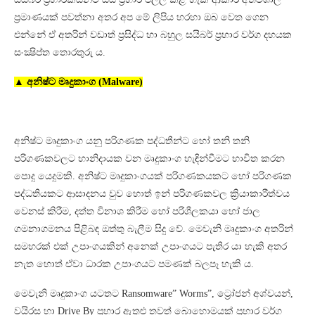
ප්‍රමාණයක් පවත්නා අතර අප මේ ලිපිය හරහා ඔබ වෙත ගෙන
එන්නේ ඒ අතරින් වඩාත් ප්‍රසිද්ධ හා බහුල සයිබර් ප්‍රහාර වර්ග දහයක
සංක්‍ෂිප්ත තොරතුරු ය.
▲ අනිෂ්ට මෘදුකාංග (Malware)
අනිෂ්ට මෘදුකාංග යනු පරිගණක පද්ධතීන්ට හෝ තනි තනි
පරිගණකවලට හානිදායක වන මෘදුකාංග හැඳින්වීමට භාවිත කරන
පොදු යෙදුමකි. අනිෂ්ට මෘදුකාංගයක් පරිගණකයකට හෝ පරිගණක
පද්ධතියකට ආසාදනය වුව හොත් ඉන් පරිගණකවල ක්‍රියාකාරීත්වය
වෙනස් කිරීම, දත්ත විනාශ කිරීම හෝ පරිශීලකයා හෝ ජාල
ගමනාගමනය පිළිබඳ ඔත්තු බැලීම සිදු වේ. මෙවැනි මෘදුකාංග අතරින්
සමහරක් එක් උපාංගයකින් අනෙක් උපාංගයට පැතිර යා හැකි අතර
නැත හොත් ඒවා ධාරක උපාංගයට පමණක් බලපෑ හැකි ය.
මෙවැනි මෘදුකාංග යටතට Ransomware” Worms”, ට්‍රෝජන් අශ්වයන්,
වයිරස හා Drive By ප්‍රහාර ඇතුළු තවත් බොහොමයක් ප්‍රහාර වර්ග