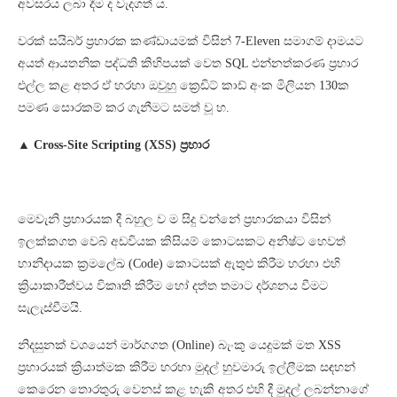
අවසරය ලබා දීම ද වැදගත් ය.
වරක් සයිබර් ප්‍රහාරක කණ්ඩායමක් විසින් 7-Eleven සමාගම් දාමයට
අයත් ආයතනික පද්ධති කිහිපයක් වෙත SQL එන්නත්කරණ ප්‍රහාර
එල්ල කළ අතර ඒ හරහා ඔවුහු ක්‍රෙඩිට් කාඩ් අංක මිලියන 130ක
පමණ සොරකම් කර ගැනීමට සමත් වූ හ.
▲ Cross-Site Scripting (XSS) ප්‍රහාර
මෙවැනි ප්‍රහාරයක දී බහුල ව ම සිදු වන්නේ ප්‍රහාරකයා විසින්
ඉලක්කගත වෙබ් අඩවියක කිසියම් කොටසකට අනිෂ්ට හෙවත්
හානිදායක ක්‍රමලේඛ (Code) කොටසක් ඇතුළු කිරීම හරහා එහි
ක්‍රියාකාරීත්වය විකෘති කිරීම හෝ දත්ත තමාට දර්ශනය වීමට
සැලැස්වීමයි.
නිදසුනක් වශයෙන් මාර්ගගත (Online) බැංකු යෙදුමක් මත XSS
ප්‍රහාරයක් ක්‍රියාත්මක කිරීම හරහා මුදල් හුවමාරු ඉල්ලීමක සඳහන්
කෙරෙන තොරතුරු වෙනස් කළ හැකි අතර එහි දී මුදල් ලබන්නාගේ