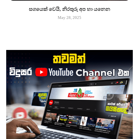
සගයෙක් වෙයි, නිරතුරු අප හා යනෙන
May 28, 2025