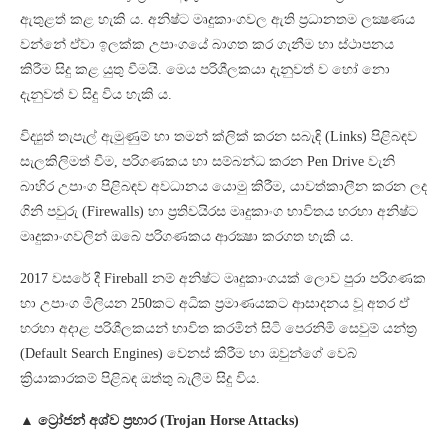
ඇතුළත් කළ හැකි ය. අනිෂ්ට මෘදුකාංගවල ඇති ප්‍රධානතම ලක්‍ෂණය
වන්නේ ඒවා ඉලක්ක උපාංගයේ බාගත කර ගැනීම හා ස්ථාපනය
කිරීම සිදු කළ යුතු වීමයි. මෙය පරිශීලකයා දැනුවත් ව හෝ නො
දැනුවත් ව සිදු විය හැකි ය.
විද්‍යුත් තැපැල් ඇමුණුම් හා තමන් ක්ලික් කරන සබැඳි (Links) පිළිබඳව
සැලකිලිමත් වීම, පරිගණකය හා සම්බන්ධ කරන Pen Drive වැනි
බාහිර උපාංග පිළිබඳව අවධානය යොමු කිරීම, යාවත්කාලීන කරන ලද
ගිනි පවුරු (Firewalls) හා ප්‍රතිවයිරස මෘදුකාංග භාවිතය හරහා අනිෂ්ට
මෘදුකාංගවලින් ඔබේ පරිගණකය ආරක්‍ෂා කරගත හැකි ය.
2017 වසරේ දී Fireball නම් අනිෂ්ට මෘදුකාංගයක් ලොව පුරා පරිගණක
හා උපාංග මිලියන 250කට අධික ප්‍රමාණයකට ආසාදනය වූ අතර ඒ
හරහා අදාළ පරිශීලකයන් භාවිත කරමින් සිටි පෙරනිමි සෙවුම් යන්ත්‍ර
(Default Search Engines) වෙනස් කිරීම හා ඔවුන්ගේ වෙබ්
ක්‍රියාකාරකම් පිළිබඳ ඔත්තු බැලීම සිදු විය.
▲ ට්‍රෝජන් අශ්ව ප්‍රහාර (Trojan Horse Attacks)