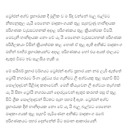
ට්‍රෝජන් අශ්ව ප්‍රහාරයක දී මූලික ව ම සිදු වන්නේ බැලු බැල්මට
නීත්‍යනුකූල යැයි පෙනෙන මෘදුකාංගයක් තුළ සැඟවුණු හානිදායක
පරිගණක වැඩසටහනක් අදාළ පරිගණකය තුළ ක්‍රියාත්මක වීමයි.
මෙවැනි හානිදායක නො වේ යැ යි පෙනෙන වැඩසටහනක් පරිගණක
පරිශීලකයා විසින් ක්‍රියාත්මක කළ හොත් ඒ තුළ ඇති අනිෂ්ට මෘදුකාංග
මඟින් බාහිර ප්‍රහාරකයන්ට අදාළ පරිගණකය හෝ එය අයත් ජාලයට
ඇතුළු වීමට ඉඩ සැලසිය හැකි ය.
මේ සයිබර් ප්‍රහාර වර්ගයට ට්‍රෝජන් අශ්ව ප්‍රහාර යන නම ලැබී ඇත්තේ
ට්‍රෝයි නගරයට රිංගා යුද්ධය ජය ගැනීමට ලී අශ්වයකු තුළ සැඟවී සිටි
සොල්දාදුවන් පිළිබඳ කතාවෙනි. මෙහි කියැවෙන ලී අශ්වයා තෑග්ගක්
යැ යි සිතා ට්‍රෝයි නගරයෙන් දොරටුවෙන් ඇතුළු කරගත් පසු ඒ තුළ
සිටි ග්‍රීක සොල්දාදුවන් පිටතට පැන පහර දී ඇත. ට්‍රෝජන් අශ්ව
ප්‍රහාරයක දීත් හානිදායක නො වේ යැ යි බැලු බැල්මට පෙනෙන
මෘදුකාංගයක් තුළ සැඟවී පැමිණෙන අනිෂ්ට මෘදුකාංග ඔබේ
පරිගණකයට පහර දෙන්නේත් මීට සමාන ආකාරයෙනි.