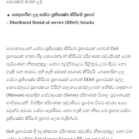
සොරකම් කරන ලදි.
▲ බෙදාහරින ලද සේවා ප්‍රතික්‍ෂේප කිරීමේ ප්‍රහාර
– Distributed Denial-of-service (DDoS) Attacks
සාමාන්‍යයෙන් සේවා ප්‍රතික්‍ෂේප කිරීමේ ප්‍රහාරයක් හෙවත් DoS
ප්‍රහාරයක් හරහා සිදු කෙරෙන්නේ කිසියම් පරිගණක පද්ධතියක් වෙත
පැමිණෙන නීත්‍යනුකූල සේවා ඉල්ලීම්වලට පිළිතුරු ලබා දීමට නො
හැකි වන තරමට එහි ඇති සම්පත් අඩපණ කිරීමයි. බෙදාහරින ලද
සේවා ප්‍රතික්‍ෂේප කිරීමේ ප්‍රහාරයක් හෙවත් DDoS ප්‍රහාරයක් එල්ල
කෙරෙනුයේ ප්‍රහාරකයා විසින් පාලනය කරනු ලබන අනිෂ්ට මෘදුකාංග
(Malware) ආසාදිත සේවාදායක (Server) පරිගණක විශාල ප්‍රමාණයක්
භාවිතයෙනි. වින්දිත පරිගණක පද්ධතියට ප්‍රවේශ වීමට අවශ්‍ය අයට
ඔවුන්ට අවශ්‍ය සේවා සැපයීමට නො හැකි වන නිසා මේ ප්‍රහාර සේවා
ප්‍රතික්‍ෂේප කිරීමේ ප්‍රහාර ලෙස හැඳින්වේ.
DoS ප්‍රහාරයක දී ඉලක්කගත පරිගණක පද්ධතිය නීත්‍යනුකූල නො වන