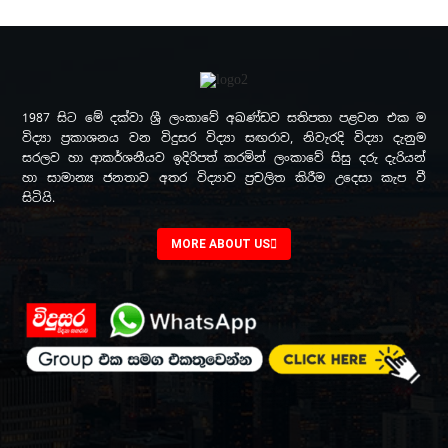
1987 සිට මේ දක්වා ශ්‍රී ලංකාවේ අඛණ්ඩව සතිපතා පළවන එක ම
විද්‍යා ප්‍රකාශනය වන විදුසර විද්‍යා සඟරාව, නිවැරදි විද්‍යා දැනුම
සරලව හා ආකර්ශනීයව ඉදිරිපත් කරමින් ලංකාවේ සිසු දරු දැරියන්
හා සාමාන්‍ය ජනතාව අතර විද්‍යාව ප්‍රචලිත කිරීම උදෙසා කැප වී
සිටියි.
MORE ABOUT US