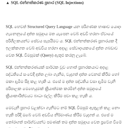
▲ SQL එන්නත්කරණ ප්‍රහාර (SQL Injections)
SQL හෙවත් Structured Query Language යන පරිගණක භාෂාව යොදා
ගැනෙනුයේ දත්ත සමුදාය මත යැපෙන වෙබ් අඩවි හරහා ඒවායේ
පරිශීලකයන්ට සේවය සැපයීමට ය. SQL එන්නත්කරණ ප්‍රහාරයක දී
ඉලක්කගත වෙබ් අඩවිය හරහා අදාළ සේවාදායකයේ දත්ත ගබඩාව
වෙත SQL විමසුමක් (Query) ඇතුළු කරනු ලැබේ.
SQL එන්නත්කරණයක් සාර්ථක වුව හොත් ප්‍රහාරකයාට අදාළ
පද්ධතියේ සංවේදී දත්ත ලබා ගැනීම, වැදගත් දත්ත වෙනස් කිරීම හෝ
මකා දැමීම සිදු කළ හැකි ය. එසේ ම දත්ත පද්ධතිය වසා දැමීම වැනි
පරිපාලක මෙහෙයුමක් ක්‍රියාත්මක කරමින් දත්ත සමුදායේ
ක්‍රියාකාරීත්වයට බාධා එල්ල කිරීම පවා කළ හැකි ය.
මෙවැනි ප්‍රහාර වළක්වා ගැනීමට නම් SQL විමසුම් ඇතුළත් කළ නො
හැකි පරිදි ඔබේ වෙබ් අඩවිය නිර්මාණය කිරීම වැදගත් ය. එසේ ම
තෝරාගත් පාර්ශ්වයන්ට පමණක් තම දත්ත සමුදාය වෙත ප්‍රවේශ වීමේ