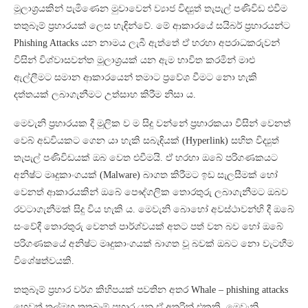
මූලාශ්‍රයකින් පැමිණෙන මුවාවෙන් ව්‍යාජ විද්‍යුත් තැපැල් පණිවිඩ එවීම
තතුබෑම් ප්‍රහාරයක් ලෙස හැඳින්වේ. මේ ආකාරයේ සයිබර් ප්‍රහාරයන්ට
Phishing Attacks යන නාමය ලැබී ඇත්තේ ඒ හරහා අපරාධකරුවන්
විසින් විශ්වාසවන්ත මූලාශ්‍රයක් යන ඇම භාවිත කරමින් මාළු
ඇල්ලීමට සමාන ආකාරයෙන් තමාට ප්‍රවේශ වීමට නො හැකි
දත්තයක් ලබාගැනීමට උත්සාහ කිරීම නිසා ය.
මෙවැනි ප්‍රහාරයක දී මූලික ව ම සිදු වන්නේ ප්‍රහාරකයා විසින් වෙනත්
වෙබ් අඩවියකට ගෙන යා හැකි සබැඳියක් (Hyperlink) සහිත විද්‍යුත්
තැපැල් පණිවිඩයක් ඔබ වෙත එවීමයි. ඒ හරහා ඔබේ පරිගණකයට
අනිෂ්ට මෘදුකාංගයක් (Malware) බාගත කිරීමට ඉඩ සැලසීමක් හෝ
වෙනත් ආකාරයකින් ඔබේ පෞද්ගලික තොරතුරු ලබාගැනීමට ඔබව
රවටාගැනීමක් සිදු විය හැකි ය. මෙවැනි බොහෝ අවස්ථාවන්හි දී ඔබේ
සංවේදී තොරතුරු වෙනත් පාර්ශ්වයක් අතට පත් වන බව හෝ ඔබේ
පරිගණකයේ අනිෂ්ට මෘදුකාංගයක් බාගත වූ බවක් ඔබට නො වැටහීම
විශේෂත්වයකි.
තතුබෑම් ප්‍රහාර වර්ග කිහිපයක් පවතින අතර Whale – phishing attacks
හෙවත් තල්මහ තතුබෑම් ප්‍රහාර යනු ඒ අතරින් එකකි. මෙවැනි