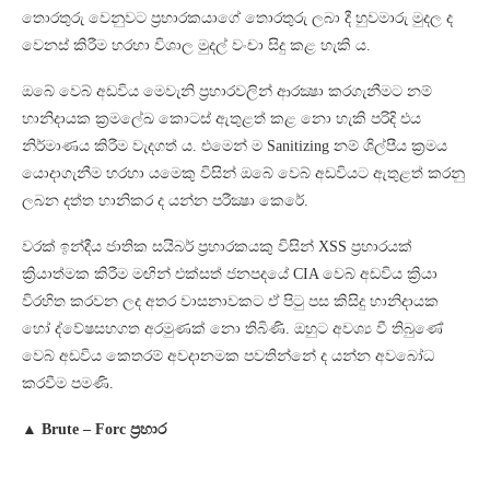
තොරතුරු වෙනුවට ප්‍රහාරකයාගේ තොරතුරු ලබා දී හුවමාරු මුදල ද
වෙනස් කිරීම හරහා විශාල මුදල් වංචා සිදු කළ හැකි ය.
ඔබේ වෙබ් අඩවිය මෙවැනි ප්‍රහාරවලින් ආරක්‍ෂා කරගැනීමට නම්
හානිදායක ක්‍රමලේඛ කොටස් ඇතුළත් කළ නො හැකි පරිදි එය
නිර්මාණය කිරීම වැදගත් ය. එමෙන් ම Sanitizing නම් ශිල්පීය ක්‍රමය
යොදාගැනීම හරහා යමෙකු විසින් ඔබේ වෙබ් අඩවියට ඇතුළත් කරනු
ලබන දත්ත හානිකර ද යන්න පරීක්‍ෂා කෙරේ.
වරක් ඉන්දීය ජාතික සයිබර් ප්‍රහාරකයකු විසින් XSS ප්‍රහාරයක්
ක්‍රියාත්මක කිරීම මඟින් එක්සත් ජනපදයේ CIA වෙබ් අඩවිය ක්‍රියා
විරහිත කරවන ලද අතර වාසනාවකට ඒ පිටු පස කිසිදු හානිදායක
හෝ ද්වේෂසහගත අරමුණක් නො තිබිණි. ඔහුට අවශ්‍ය වී තිබුණේ
වෙබ් අඩවිය කෙතරම් අවදානමක පවතින්නේ ද යන්න අවබෝධ
කරවීම පමණි.
▲ Brute – Forc ප්‍රහාර