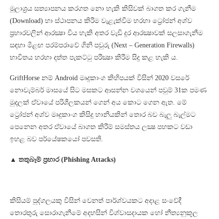
මූලාශ්‍රය සත්‍යාපනය කරගත නො හැකි කිසිවක් බාගත කර ගැනීම
(Download) හා ස්ථාපනය කිරීම වැළැක්වීම හරහා ට්‍රෝජන් අශ්ව
ප්‍රහාරවලින් ආරක්‍ෂා විය හැකි අතර වැඩි දුර ආරක්‍ෂාවක් සලසාගැනීම
සඳහා මීළඟ පරම්පරාවේ ගිනි පවුරු (Next – Generation Firewalls)
භාවිතය හරහා දත්ත පැකට්ටු පරීක්‍ෂා කිරීම සිදු කළ හැකි ය.
GriftHorse නම් Android මෘදුකාංග කිහිපයක් විසින් 2020 වසරේ
නොවැම්බර් මාසයේ සිට මසකට ආසන්න වශයෙන් පවුම් 31ක පමණ
මුදලක් ඒවායේ පරිශීලකයන් ගෙන් අය කොට ගෙන ඇත. මේ
ට්‍රෝජන් අශ්ව මෘදුකාංග කිසිදු හානියකින් තොර බව බැලු බැල්මට
පෙනෙන අතර ඒවායේ බාගත කිරීම් සමස්තය ලක්‍ෂ පහකට වඩා
ඉහළ බව පර්යේෂකයෝ පවසති.
▲ තතුබෑම් ප්‍රහාර (Phishing Attacks)
කිසියම් පුද්ගලයකු විසින් වෙනත් පාර්ශ්වයකට අදාළ සංවේදී
තොරතුරු සොරාගැනීමේ අදහසින් විශ්වාසදායක හෝ නීත්‍යනුකූල