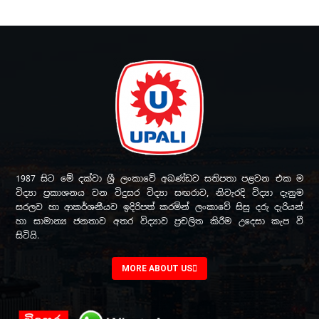
1987 සිට මේ දක්වා ශ්‍රී ලංකාවේ අඛණ්ඩව සතිපතා පළවන එක ම
විද්‍යා ප්‍රකාශනය වන විදුසර විද්‍යා සඟරාව, නිවැරදි විද්‍යා දැනුම
සරලව හා ආකර්ශනීයව ඉදිරිපත් කරමින් ලංකාවේ සිසු දරු දැරියන්
හා සාමාන්‍ය ජනතාව අතර විද්‍යාව ප්‍රචලිත කිරීම උදෙසා කැප වී
සිටියි.
MORE ABOUT US