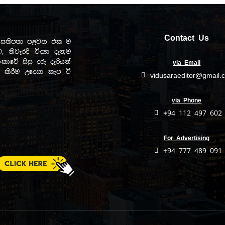
Contact Us
ඩව සතිපතා පළවන එක ම
, නිවැරදි විද්‍යා දැනුම
ාවේ සිසු දරු දැරියන්
via Email
ිත කිරීම උදෙසා කැප වී
vidusaraeditor@gmail.
via Phone
+94 112 497 602
For Advertising
+94 777 489 091