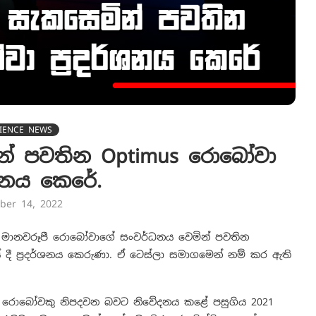
IENCE NEWS
ින් පවතින Optimus රොබෝවා
ර්ශනය කෙරේ.
ber 14, 2022
s) මානවරූපී රොබෝවාගේ සංවර්ධනය වෙමින් පවතින
ේ දී ප්‍රදර්ශනය කෙරුණා. ඒ ටෙස්ලා සමාගමෙන් නම් කර ඇති
යුතු රොබෝවකු නිපදවන බවට නිවේදනය කළේ පසුගිය 2021