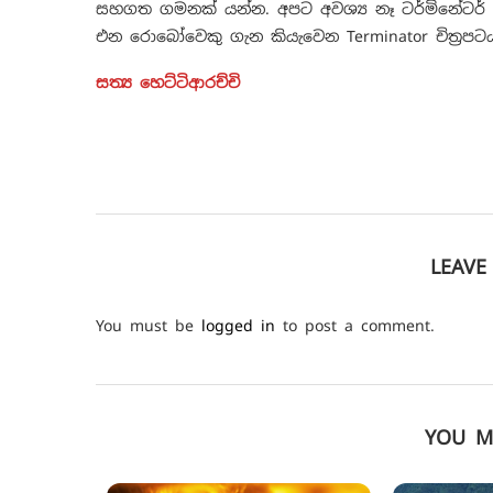
සහගත ගමනක් යන්න. අපට අවශ්‍ය නෑ ටර්මිනේටර් ග
එන රොබෝවෙකු ගැන කියැවෙන Terminator චිත්‍රපට
සත්‍ය හෙට්ටිආරච්චි
LEAV
You must be
logged in
to post a comment.
YOU M