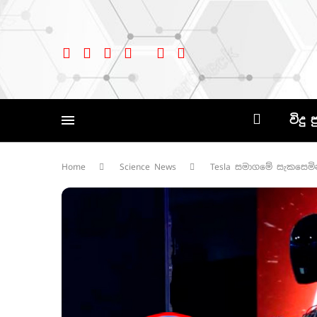
විදු 
Home
Science News
Tesla සමාගමේ සැකසෙමින