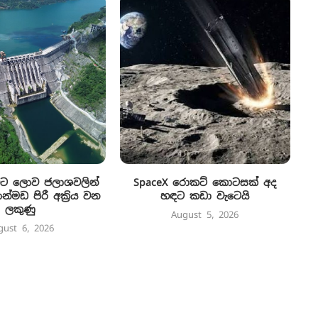
ිට ලොව ජලාශවලින්
SpaceX රොකට් කොටසක් අද
්මඩ පිරී අක්‍රිය වන
හඳට කඩා වැටෙයි
ලකුණු
August 5, 2026
gust 6, 2026