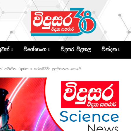
පුවත්
විශේෂාංග
විදුසර විදුහල
වින්දන
් පවතින Optimus රොබෝවා ප්‍රදර්ශනය කෙරේ.