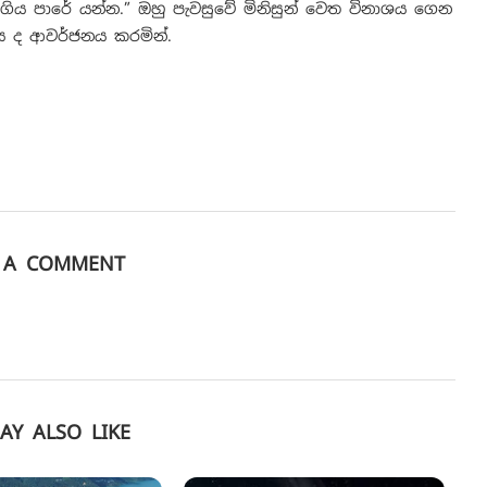
ිය පාරේ යන්න.” ඔහු පැවසුවේ මිනිසුන් වෙත විනාශය ගෙන
ය ද ආවර්ජනය කරමින්.
E A COMMENT
AY ALSO LIKE