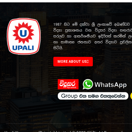
1987 සිට මේ දක්වා ශ්‍රී ලංකාවේ අඛණ්
විද්‍යා ප්‍රකාශනය වන විදුසර විද්‍යා සඟරාව
සරලව හා ආකර්ශනීයව ඉදිරිපත් කරමින් ලංක
හා සාමාන්‍ය ජනතාව අතර විද්‍යාව ප්‍රචල
සිටියි.
MORE ABOUT US