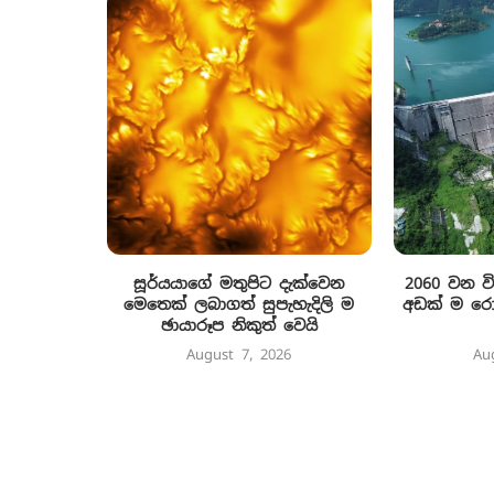
සූර්යයාගේ මතුපිට දැක්වෙන
2060 වන ව
මෙතෙක් ලබාගත් සුපැහැදිලි ම
අඩක් ම රොන
ඡායාරූප නිකුත් වෙයි
August 7, 2026
Au