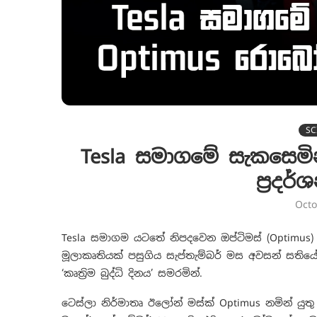
SC
Tesla සමාගමේ සැකසෙම
ප්‍රද
Octo
Tesla සමාගම යටතේ නිපදවෙන ඔප්ටිමස් (Optimu
මූලාකෘතියක් පසුගිය සැප්තැම්බර් මස අවසන් සතිය
‘කෘත්‍රිම බුද්ධි දිනය’ සමරමින්.
ටෙස්ලා නිර්මාතෘ ඊලෝන් මස්ක් Optimus නමින් 