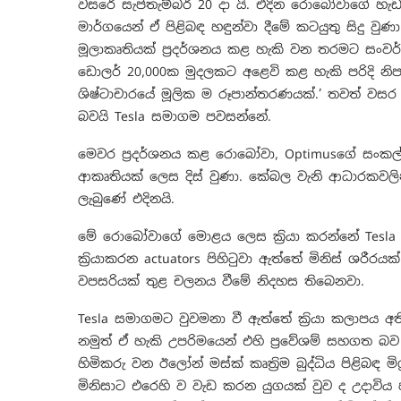
වසරේ සැප්තැම්බර් 20 දා යි. එදින රොබෝවාගේ හැ
මාර්ගයෙන් ඒ පිළිබඳ හඳුන්වා දීමේ කටයුතු සිදු
මූලාකෘතියක් ප්‍රදර්ශනය කළ හැකි වන තරමට සංවර්
ඩොලර් 20,000ක මුදලකට අළෙවි කළ හැකි පරිදි නි
ශිෂ්ටාචාරයේ මූලික ම රූපාන්තරණයක්.’ තවත් ව
බවයි Tesla සමාගම පවසන්නේ.
මෙවර ප්‍රදර්ශනය කළ රොබෝවා, Optimus⁣ගේ සංකල්ප
ආකෘතියක් ලෙස දිස් වුණා. කේබල වැනි ආධාරකවලි
ලැබුණේ එදිනයි.
මේ රොබෝවාගේ මොළය ලෙස ක්‍රියා කරන්⁣නේ Tesla ආ
ක්‍රියාකරන actuators පිහිටුවා ඇත්තේ මිනිස් ශර
වපසරියක් තුළ චලනය වීමේ නිදහස තිබෙනවා.
Tesla සමාගමට වුවමනා වී ඇත්තේ ක්‍රියා කලාපය අති
නමුත් ඒ හැකි උපරිමයෙන් එහි ප්‍රවේශම් සහගත බව
හිමිකරු වන ඊලෝන් මස්ක් කෘත්‍රිම බුද්ධිය පිළිබඳ මි
මිනිසාට එරෙහි ව වැඩ කරන යුගයක් වුව ද උදාවිය