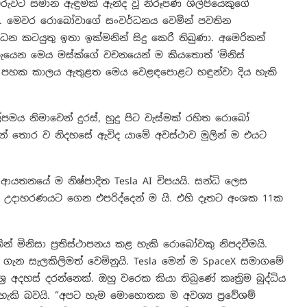
ඩරුවට සමාන ඇඳුමක් ඇන්ද වූ නිරූපණ ශිල්පියෙකුගේ
 වුණා. මෙවර රොබෝවාගේ සංවර්ධනය වෙමින් පවතින
ධන කටයුතු ඉතා ඉක්මනින් සිදු කෙරී තිබුණා. අමෙරිකන්
පැයෙන මෙය මස්ක්ගේ වචනයෙන් ම කියතොත් ‘මිනිස්
සර පහක කාලය ඇතුළත මෙය වෙළඳපොළට හඳුන්වා දිය හැකි
මය නිමාවෙන් දුරස්, හුදු පිට වැස්මක් රහිත රොබෝ
න් තොර ව නිදහසේ ඇවිද යාමේ අවස්ථාව මුලින් ම එයට
යතනයේ ම නිෂ්පාදිත Tesla AI චිපයයි. සන්ධි ලෙස
ීරයක් උදාහරණයට ගෙන එපරිද්දෙන් ම යි. එහි දෑතට අංශක 11ක
න් මිනිසා ප්‍රතිස්ථාපනය කළ හැකි රොබෝවකු නිපදවීමයි.
 ගැන සැලකිලිමත් වෙමිනුයි. Tesla මෙන් ම SpaceX සමාගමේ
ශ්‍ර අදහස් දරන්නෙක්. ඔහු වරෙක කියා තිබුණේ කෘත්‍රිම බුද්ධිය
 හැකි බවයි. “අපට හැම මොහොතක ම අවශ්‍ය ප්‍රවේශම්