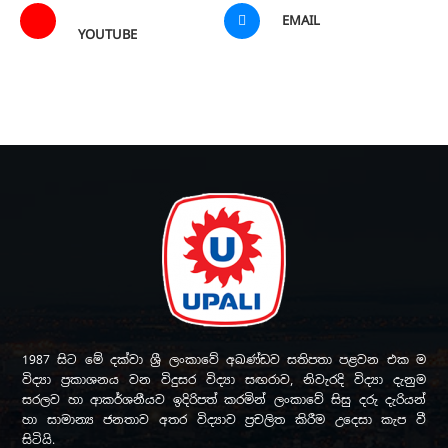
EMAIL
YOUTUBE
1987 සිට මේ දක්වා ශ්‍රී ලංකාවේ අඛණ්ඩව සතිපතා පළවන එක ම
විද්‍යා ප්‍රකාශනය වන විදුසර විද්‍යා සඟරාව, නිවැරදි විද්‍යා දැනුම
සරලව හා ආකර්ශනීයව ඉදිරිපත් කරමින් ලංකාවේ සිසු දරු දැරියන්
හා සාමාන්‍ය ජනතාව අතර විද්‍යාව ප්‍රචලිත කිරීම උදෙසා කැප වී
සිටියි.