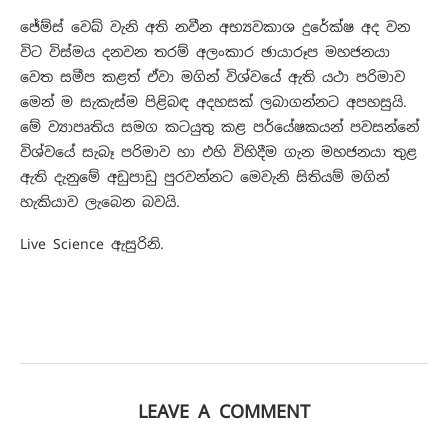
ජේම්ස් වෙබ් වැනි අති නවීන අභ්‍යවකාශ දුරේක්ෂ අද වන
විට විස්මය දනවන තරම් අලංකාර ඡායාරූප මහජනයා
වෙත සමීප කළත් ඒවා මගින් විශ්වයේ ඇති යථා පරිමාව
මෙන් ම සැකැස්ම පිළිබඳ අදහසක් ලබාගන්නට අපහසුයි.
මේ ව්‍යාපෘතිය සමග කටයුතු කළ පර්යේෂකයන් පවසන්නේ
විශ්වයේ සැබෑ පරිමාව හා එහි විහිදීම ගැන මහජනයා තුළ
ඇති දැනුමේ අඩුපාඩු පුරවන්නට මෙවැනි සිතියම් මගින්
හැකියාව ලැබෙන බවයි.
Live Science ඇසුරිනි.
LEAVE A COMMENT