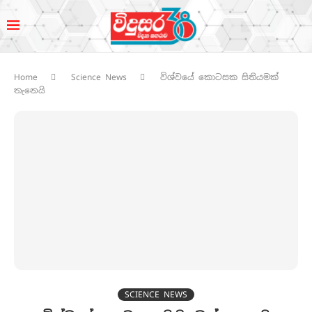
Home
Science News
විශ්වයේ කොටසක සිතියමක්
තැනෙයි
SCIENCE NEWS