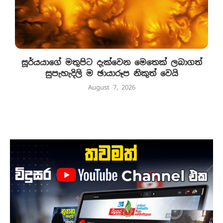
සූර්යයාගේ මතුපිට දැක්වෙන මෙතෙක් ලබාගත්
සුපැහැදිලි ම ඡායාරූප නිකුත් වෙයි
August 7, 2026