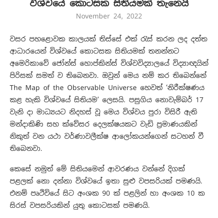
විශ්වයේ කොටසක සිතියමක් තැනෙයි
November 24, 2022
වසර පහළොවක කාලයක් තිස්සේ එක් රැස් කරන ලද දත්ත
ආධාරයෙන් විශ්වයේ කොටසක සිතියමක් තනන්නට
අමෙරිකාවේ ජෝන්ස් හොප්කින්ස් විශ්වවිද්‍යාලයේ විද්‍යාඥයින්
පිරිසක් සමත් ව තිබෙනවා. ඔවුන් මෙය නම් කර තිබෙන්නේ
The Map of the Observable Universe හෙවත් ‘නිරීක්ෂණය
කළ හැකි විශ්වයේ සිතියම’ ලෙසයි. පසුගිය නොවැම්බර් 17
වැනි දා මාධ්‍යයට නිදහස් වූ මෙය විශ්වය පුරා විසිරී ඇති
මන්දාකිණි සහ ක්වේසර දෙලක්ෂයකට වැඩි ප්‍රමාණයකින්
නිකුත් වන යථා වර්ණාවලීක්ෂ ආලෝකයන්ගෙන් සටහන් වී
තිබෙනවා.
කෙසේ නමුත් මේ සිතියමෙන් ආවරණය වන්නේ දිගක්
පළලක් නො දන්නා විශ්වයේ ඉතා සුළු වපසරියක් පමණයි.
එනම් පෘථිවියේ සිට අංශක 90 ක් පළලින් හා අංශක 10 ක
සිරස් වපසරියකින් යුතු කොටසක් පමණයි.