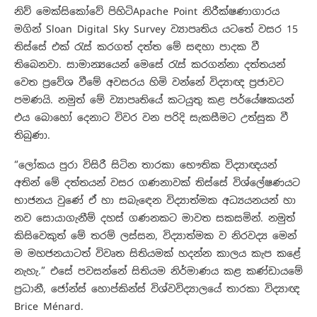
නිව් මෙක්සිකෝවේ පිහිටිApache Point නිරීක්ෂණාගාරය
මගින් Sloan Digital Sky Survey ව්‍යාපෘතිය යටතේ වසර 15
තිස්සේ එක් රැස් කරගත් දත්ත මේ සඳහා පාදක වී
තිබෙනවා. සාමාන්‍යයෙන් මෙසේ රැස් කරගන්නා දත්තයන්
වෙත ප්‍රවේශ වීමේ අවසරය හිමි වන්නේ විද්‍යාඥ ප්‍රජාවට
පමණයි. නමුත් මේ ව්‍යාපෘතියේ කටයුතු කළ පර්යේෂකයන්
එය බොහෝ දෙනාට විවර වන පරිදි සැකසීමට උත්සුක වී
තිබුණා.
“ලෝකය පුරා විසිරී සිටින තාරකා භෞතික විද්‍යාඥයන්
අතින් මේ දත්තයන් වසර ගණනාවක් තිස්සේ විශ්ලේෂණයට
භාජනය වුණේ ඒ හා සබැඳෙන විද්‍යාත්මක අධ්‍යයනයන් හා
නව සොයාගැනීම් දහස් ගණනකට මාවත සකසමින්. නමුත්
කිසිවෙකුත් මේ තරම් ලස්සන, විද්‍යාත්මක ව නිරවද්‍ය මෙන්
ම මහජනයාටත් විවෘත සිතියමක් හදන්න කාලය කැප කළේ
නැහැ.” එසේ පවසන්නේ සිතියම නිර්මාණය කළ කණ්ඩායමේ
ප්‍රධානී, ජෝන්ස් හොප්කින්ස් විශ්වවිද්‍යාලයේ තාරකා විද්‍යාඥ
Brice Ménard.