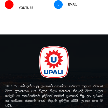
EMAIL
YOUTUBE
1987 සිට මේ දක්වා ශ්‍රී ලංකාවේ අඛණ්ඩව සතිපතා පළවන එක ම
විද්‍යා ප්‍රකාශනය වන විදුසර විද්‍යා සඟරාව, නිවැරදි විද්‍යා දැනුම
සරලව හා ආකර්ශනීයව ඉදිරිපත් කරමින් ලංකාවේ සිසු දරු දැරියන්
හා සාමාන්‍ය ජනතාව අතර විද්‍යාව ප්‍රචලිත කිරීම උදෙසා කැප වී
සිටියි.