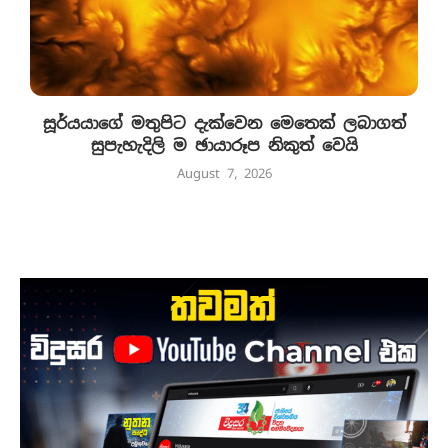
සූර්යයාගේ මතුපිට දැක්වෙන මෙතෙක් ලබාගත්
සුපැහැදිලි ම ඡායාරූප නිකුත් වෙයි
August 7, 2026