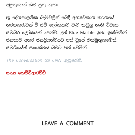
අමුතුවෙන් කිව යුතු නැහැ.
භූ දේශපාලනික බැමිවලින් බෙදී අභ්‍යවකාශ තරගයේ
තරගකරුවන් වී සිටි ලෝකයාට වැට කඩුලු නැති විවෘත,
සමබර ලෝකයක් පෙන්වා දුන් Blue Marble ඉතා ඉක්මනින්
ජනතාව අතර ජනප්‍රියත්වයට පත් වූයේ එකමුතුකමේත්,
සමගියේත් සංකේතය බවට පත් වෙමින්.
The Conversation හා CNN ඇසුරෙනි.
සත්‍ය හෙට්ටිආරච්චි
LEAVE A COMMENT