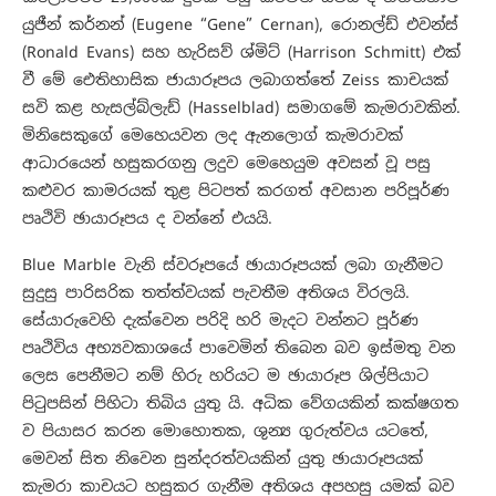
යුජීන් කර්නන් (Eugene “Gene” Cernan), රොනල්ඩ් එවන්ස්
(Ronald Evans) සහ හැරිසව් ශ්මිට් (Harrison Schmitt) එක්
වී මේ ඓතිහාසික ජායාරූපය ලබාගත්තේ Zeiss කාචයක්
සවි කළ හැසල්බ්ලැඩ් (Hasselblad) සමාගමේ කැමරාවකින්.
මිනිසෙකුගේ මෙහෙයවන ලද ඇනලොග් කැමරාවක්
ආධාරයෙන් හසුකරගනු ලදුව මෙහෙයුම අවසන් වූ පසු
කළුවර කාමරයක් තුළ පිටපත් කරගත් අවසාන පරිපූර්ණ
පෘථිවි ඡායාරූපය ද වන්නේ එයයි.
Blue Marble වැනි ස්වරූපයේ ඡායාරූපයක් ලබා ගැනීමට
සුදුසු පාරිසරික තත්ත්වයක් පැවතීම අතිශය විරලයි.
සේයාරුවෙහි දැක්වෙන පරිදි හරි මැදට වන්නට පූර්ණ
පෘථිවිය අභ්‍යවකාශයේ පාවෙමින් තිබෙන බව ඉස්මතු වන
ලෙස පෙනීමට නම් හිරු හරියට ම ඡායාරූප ශිල්පියාට
පිටුපසින් පිහිටා තිබිය යුතු යි. අධික වේගයකින් කක්ෂගත
ව පියාසර කරන මොහොතක, ශුන්‍ය ගුරුත්වය යටතේ,
මෙවන් සිත නිවෙන සුන්දරත්වයකින් යුතු ඡායාරූපයක්
කැමරා කාචයට හසුකර ගැනීම අතිශය අපහසු යමක් බව