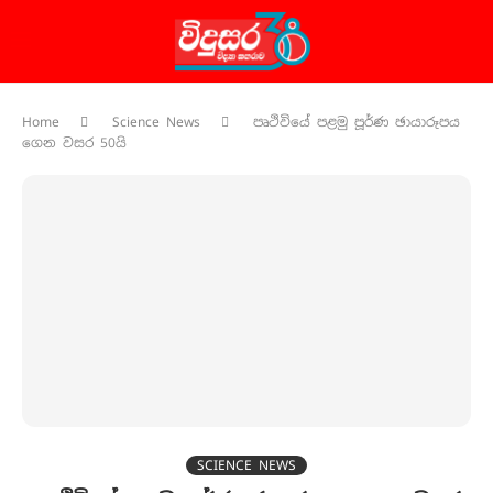
Home
Science News
පෘථිවියේ පළමු පූර්ණ ඡායාරූපය
ගෙන වසර 50යි
SCIENCE NEWS