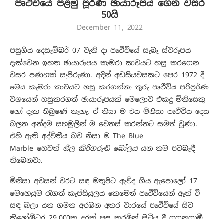
පෘථිවියේ පළමු පූර්ණ ඡායාරූපය ගෙන වසර
50යි
December 11, 2022
පසුගිය දෙසැම්බර් 07 වැනි දා පෘථිවියේ සැබෑ ස්වරූපය
දැක්වෙන ඉහත ඡායාරූපය කැමරා කාචයට හසු කරගෙන
වසර පණහක් සැපිරුණා. අදින් අඩසියවසකට පෙර 1972 දී
මෙය කැමරා කාචයට හසු කරගන්නා තුරු පෘථිවිය පරිපූර්ණ
වශයෙන් හසුකරගත් ඡායාරූපයක් මෙලොව එකදු මිනිසෙකු
හෝ දැක තිබුණේ නැහැ. ඒ නිසා ම එය මිනිසා පෘථිවිය දෙස
බලන අන්දම සහමුලින් ම වෙනස් කරන්නට සමත් වුණා.
එහි ඇති අද්විතීය බව නිසා ම The Blue
Marble හෙවත්
නීල කිරිගරුඬ බෝලය
යන නම පටබැඳී
තිබෙනවා.
මිනිසා අවසන් වරට සඳ මතුපිට ඇවිද ගිය ඇපොලෝ 17
මෙහෙයුම රැගත් කැප්සියුලය කෙමෙන් පෘථිවියෙන් ඈත් වී
සඳ බලා යන ගමන අරඹන අතර වාරයේ පෘථිවියේ සිට
කිලෝමීටර 29,000ක දුරක් පසු කරමින් සිටිය දී ගගනගාමී