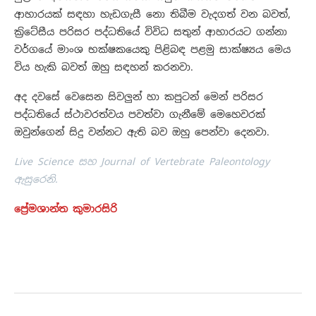
ආහාරයක් සඳහා හැඩගැසී නො තිබීම වැදගත් වන බවත්,
ක්‍රිටේසීය පරිසර පද්ධතියේ විවිධ සතුන් ආහාරයට ගන්නා
වර්ගයේ මාංශ භක්ෂකයෙකු පිළිබඳ පළමු සාක්ෂ්‍යය මෙය
විය හැකි බවත් ඔහු සඳහන් කරනවා.
අද දවසේ වෙසෙන සිවලුන් හා කපුටන් මෙන් පරිසර
පද්ධතියේ ස්ථාවරත්වය පවත්වා ගැනීමේ මෙහෙවරක්
ඔවුන්ගෙන් සිදු වන්නට ඇති බව ඔහු පෙන්වා දෙනවා.
Live Science සහ Journal of Vertebrate Paleontology
ඇසුරෙනි.
ප්‍රේමශාන්ත කුමාරසිරි