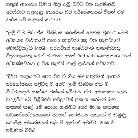
සතුන් ආහාරය පිණිස ගිල දැමූ බවට වන පැරණිතම
අවස්ථාව සළකුණු කෙරෙන බව පර්යේෂකයන් විසින් එම
වාර්තාවේ සඳහන් කරනවා.
“මුලින් ම මට ඒක විශ්වාස කරන්නත් අපහසු වුණා.” මෙම
අධ්‍යයන වාර්තාවේ සහාය කතුවරයෙකු වන කැනඩාවේ
මොන්ට්‍රියල්හි McGill සරසවියේ පෘෂ්ඨවංශී පාෂාණිධාතු
විද්‍යාඥයෙකු මෙන් ම එයට අයත් Redpath කෞතුකාගාරයේ
අධ්‍යක්ෂවරයා ද වන හෑන්ස් කාල් ලාර්සන් පවසනවා.
“දීර්ඝ කාලයකට පෙර වඳ වී ගිය මේ සතුන්ගේ ආහාර
පරිභෝජනය පිළිබඳ ව අපට ලැබී තිබෙන එක ම
විශ්වාසදායී සාක්ෂ්‍ය වන්නේ මේවායි. ඒවා අසාමාන්‍ය ලෙස
විරලයි.” මේ පිළිබඳව තවදුරටත් ප්‍රකාශ කරමින් ඔහු
සඳහන් කළේ මේ සොයා ගැනීමට පෙර මාංශ භක්ෂක
ඩයිනෝසෝරයෙකුගේ අවසන් භෝජනය ඇතුළත් ව තිබුණු
ෆොසිල අවශේෂයන් හමු වී ඇත්තේ අවස්ථා 20ක දී
පමණක් බවයි.