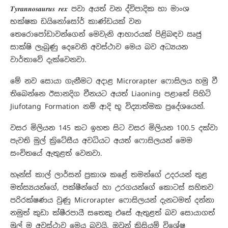
𝑻𝒚𝒓𝒂𝒏𝒏𝒐𝒔𝒂𝒖𝒓𝒖𝒔 𝒓𝒆𝒙 පවා අයත් වන ද්විපාදික හා මාංශ
භක්ෂක ඩයිනෝසෝර් කාණ්ඩයක් වන
තෙරොපෝඩාවන්ගෙන් මෙවැනි ආහාරයක් පිළිබඳව ඍජු
සාක්ෂි ලැබුණු දෙවෙනි අවස්ථාව මෙය බව අධ්‍යයන
වාර්තාවේ දැක්වෙනවා.
මේ නව සොයා ගැනීමට අදාළ Microrapter ෆොසිලය හමු වී
තිබෙන්නෙ ඊසානදිග චීනයට අයත් Liaoning පළාතේ පිහිටි
Jiufotang Formation නම් ආදි භූ විද්‍යාත්මක ප්‍රදේශයෙන්.
වසර මිලියන 145 කට ඉහත සිට වසර මිලියන 100.5 දක්වා
පැවති මුල් ක්‍රිටේසීය අවධියට අයත් ෆොසිලයන් මෙම
සංචිතයේ ඇතුළත් වෙනවා.
හෑන්ස් කාල් ලාර්සන් ප්‍රකාශ කළේ තමන්ගේ උදරයන් තුළ
මත්ස්‍යයන්ගේ, පක්ෂීන්ගේ හා උරගයන්ගේ කොටස් සහිතව
පරිරක්ෂණය වුණු Microrapter ෆොසිලයන් දැනටමත් දන්නා
නමුත් කුඩා ක්ෂීරපායී සතෙකු එසේ ඇතුළත් බව සොයාගත්
මුල් ම අවස්ථාව මෙය බවයි. ඔවුන් කිසියම් විශේෂ