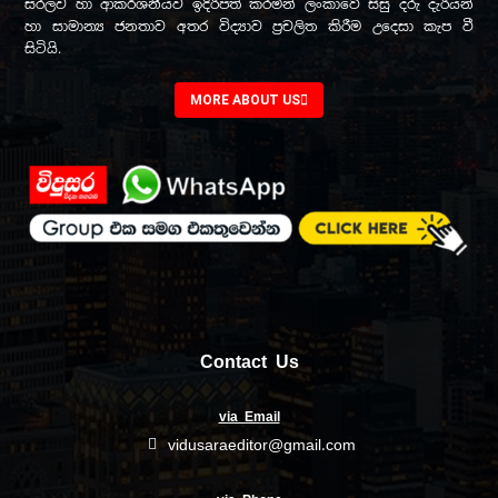
සරලව හා ආකර්ශනීයව ඉදිරිපත් කරමින් ලංකාවේ සිසු දරු දැරියන්
හා සාමාන්‍ය ජනතාව අතර විද්‍යාව ප්‍රචලිත කිරීම උදෙසා කැප වී
සිටියි.
MORE ABOUT US
Contact Us
via Email
vidusaraeditor@gmail.com