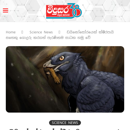
Home
Science News
ඩයිනෝසෝරයෙක් ක්ෂීරපායි
සතෙකු ගොදුරු කරගත් පැරණිතම සාධක හමු වේ
SCIENCE NEWS