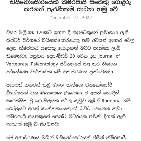
ඩයිනෝසෝරයෙක් ක්ෂීරපායි සතෙකු ගොදුරු
කරගත් පැරණිතම සාධක හමු වේ
December 27, 2022
වසර මිලියන 120කට ඉහත දී කපුටෙකුගේ ප්‍රමාණය ඇති
රැප්ටර් වර්ගයේ ඩයිනෝසෝරයෙකු තම අවසන් ආහාර වේල
ලෙස ක්ෂීරපායී සතෙකු යොදාගත් බවට සාක්ෂ්‍ය ලැබී
තිබෙනවා. පසුගිය දෙසැම්බර් 20 වෙනි දින Journal of
Vertebrate Paleontology ජර්නලයේ පළ කර තිබෙන
පර්යේෂණ වාර්තාවක මේ අනාවරණය දැක්වෙනවා.
පියාපත් හතරක් තිබූ මාංශ භක්ෂක ඩයිනෝසෝර්
විශේෂයක් වන 𝑴𝒊𝒄𝒓𝒐𝒓𝒂𝒑𝒕𝒆𝒓 𝒛𝒉𝒂𝒐𝒊𝒂𝒏𝒖𝒔 ට අයත් හොඳින්
සංරක්ෂිත වූ ෆොසිලයක පර්ශු කූඩුව තුළින් Rodentia නම්
ගෝත්‍රයට අයත් කෘන්තකයෙකුගේ බවට පෙනෙන කුඩා
ක්ෂීරපායී සතෙකුගේ සෙන්‍ටි මීටරයක පමණ දිගක් ඇති
පාදයක් හමු වී තිබෙනවා.
මේ අනාවරණය මගින් ඩයිනෝසෝරයන් විසින් ක්ෂීරපායී