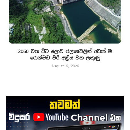
2060 වන විට ලොව ජලාශවලින් අඩක් ම
රොන්මඩ පිරී අක්‍රිය වන ලකුණු
August 6, 2026