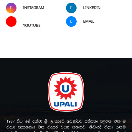
INSTAGRAM
LINKEDIN
EMAIL
YOUTUBE
1987 සිට මේ දක්වා ශ්‍රී ලංකාවේ අඛණ්ඩව සතිපතා පළවන එක ම
විද්‍යා ප්‍රකාශනය වන විදුසර විද්‍යා සඟරාව, නිවැරදි විද්‍යා දැනුම