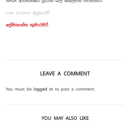
NASA ආයතනයේ ප්‍රධානි බිල් නෙල්සන් පවසනවා.
Live Science ඇසුරෙනි.
ප්‍රේමශාන්ත කුමාරසිරි
LEAVE A COMMENT
You must be
logged in
to post a comment.
YOU MAY ALSO LIKE