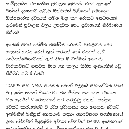
සාම්ප්‍රදායික රසායනික ප්‍රචාලන ක්‍රමයයි. එයට ඇතුළත්
වන්නේ දහනයට ඇවැසි ඔක්සිජන් වැඩියෙන් ලබාදෙන
ඔක්සිකාරක ද්‍රව්‍යයක් සමග මිශ්‍ර කළ රොකට් ඉන්ධනයක්
දැවීමෙන් ප්‍රචාලන බලය උපදවන ජෙට් ප්‍රවාහයක් නිර්මාණය
කිරීමයි.
අනෙක් අතට යෝජිත න්‍යෂ්ටික රොකට් ප්‍රචාලනය පෙර
සඳහන් ක්‍රමය මෙන් තුන් වාරයක් හෝ එයටත් වැඩි
කාර්යක්ෂමතාවයක් ඇති නිසා ම වත්මන් අඟහරු
චාරිකාවකට ගතවන මාස 7ක කාලය කිහිප ගුණයකින් අඩු
කිරීමට සමත් වනවා.
“DARPA සහ NASA ආයතන දෙකේ ඵලදායී සහයෝගීතාවයට
දිගු ඉතිහාසයක් තිබෙනවා. එය මිනිසා සඳ වෙත රැගෙන
ගිය සැටර්න් V රොකටයේ සිට ඇරඹුණු එකක්. චන්ද්‍රයා
වෙතට කාර්යක්ෂම ව ද්‍රව්‍ය ප්‍රවාහනය සහ අඟහරු වෙතට
ඉක්මනින් මිනිසුන් ගෙනයාම සඳහා අභ්‍යවකාශ තාක්ෂණයේ
ඉතා වේගවත් දියුණුවීම් අවශ්‍ය වෙනවා.” DARPA ආයතනයේ
අධ්‍යක්ෂවරිය මෙන් ම භූ විද්‍යාඥවරියක වන Stefanie