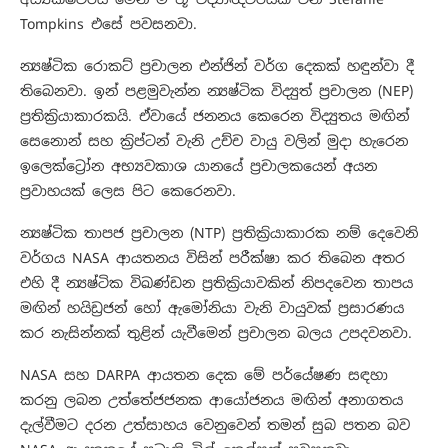
Tompkins එසේ පවසනවා.
න්‍යෂ්ටික රොකට් ප්‍රචාලන එන්ජින් වර්ග දෙකක් හඳුන්වා දී
තිබෙනවා. ඉන් පළමුවැන්න න්‍යෂ්‍ටික විද්‍යුත් ප්‍රචාලන (NEP)
ප්‍රතික්‍රියාකාරකයි. ඒවායේ ජනනය කෙරෙන විද්‍යුතය මඟින්
සෙනොන් සහ ක්‍රිප්ටන් වැනි උච්ච වායු වලින් මුදා හැරෙන
ඉලෙක්ට්‍රෝන අභ්‍යවකාශ යානයේ ප්‍රචාලකයෙන් අයන
ප්‍රවාහයක් ලෙස පිට කෙරෙනවා.
න්‍යෂ්ටික තාපජ ප්‍රචාලන (NTP) ප්‍රතික්‍රියාකාරක නම් දෙවෙනි
වර්ගය NASA ආයතනය විසින් පරීක්ෂා කර තිබෙන අතර
එහි දී න්‍යෂ්ටික විඛණ්ඩන ප්‍රතික්‍රියාවකින් නිපදවෙන තාපය
මඟින් හයිඩ්‍රජන් හෝ ඇමෝනියා වැනි වායුවක් ප්‍රසාරණය
කර නැසින්නක් තුළින් යැවීමෙන් ප්‍රචාලන බලය උපදවනවා.
NASA සහ DARPA ආයතන දෙක මේ පර්යේෂණ සඳහා
කරනු ලබන උත්තේජජනක ආයෝජනය මඟින් අනාගතය
දැල්වීමට දරන උත්සාහය වෙනුවෙන් තමන් සුබ පතන බව