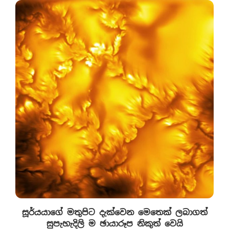
සූර්යයාගේ මතුපිට දැක්වෙන මෙතෙක් ලබාගත්
සුපැහැදිලි ම ඡායාරූප නිකුත් වෙයි