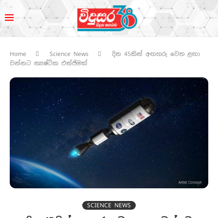
Home
Science News
දින 45කින් අඟහරු වෙත ළඟා
වන්නට න්‍යෂ්ටික එන්ජිමක්
SCIENCE NEWS