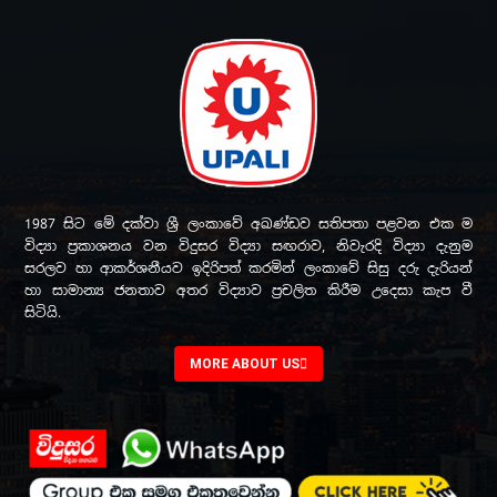
1987 සිට මේ දක්වා ශ්‍රී ලංකාවේ අඛණ්ඩව සතිපතා පළවන එක ම
විද්‍යා ප්‍රකාශනය වන විදුසර විද්‍යා සඟරාව, නිවැරදි විද්‍යා දැනුම
සරලව හා ආකර්ශනීයව ඉදිරිපත් කරමින් ලංකාවේ සිසු දරු දැරියන්
හා සාමාන්‍ය ජනතාව අතර විද්‍යාව ප්‍රචලිත කිරීම උදෙසා කැප වී
සිටියි.
MORE ABOUT US