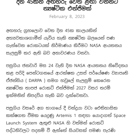
දින 45කින් අඟහරු වෙත ළඟා වන්නට
න්‍යෂ්ටික එන්ජිමක්
February 8, 2023
අඟහරු ග්‍රහලොව වෙත දින 45ක කාලයකින්
අභ්‍යවකාශගාමීන් යැවිය හැකි න්‍යෂ්ටික බලයෙන් පණ
ගැන්වෙන රොකටයක් නිර්මාණය කිරීමට NASA ආයතනය
සැලසුම් කර ඇති බව අනාවරණය වනවා.
පසුගිය ජනවාරි මස 24 වැනි දින NASA ආයතනය නිවේදනය
කළ පරිදි පෙන්ටගනයේ ආරක්ෂක උසස් පර්යේෂණ ව්‍යාපෘති
ඒජන්සිය ( DARPA ) සමග හවුලේ සැලසුම් කෙරෙන
න්‍යෂ්ටික තාපජ රොකට් එන්ජිමක් 2027 වසර තරම්
ඉක්මනින් නිපදවිය හැකි බව දැක්වෙනවා.
පසුගිය වසරේ අග භාගයේ දී චන්ද්‍රයා වටා ඓතිහාසික
කක්ෂගත වීමක යෙදුණු Artemis 1 සඳහා යොදාගත් Space
Launch System ඇතුළු NASA හි වත්මන් රොකට්
පද්ධතිවලට පදනම් වී ඇත්තේ සියවසක් පමණ පැරණි