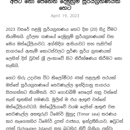
අප‍ට නො පෙනෙන දෙමුහුම් සූර්යග්‍රහණයක්
හෙට
April 19, 2023
2023 වසරේ පළමු සූර්යග්‍රහණය හෙට දින (20) සිදු වීමට
නියමිතයි. දුර්ලභ ගණයේ දෙමුහුම් සූර්යග්‍රහණයක් වන
මෙය ඔස්ට්‍රේලියාවට, අග්නිදිග ආසියාවට සහ පැසිෆික්
සාගරයේ ඇතැම් කොටස්වලට පූර්ණ සූර්ය ග්‍රහණයක්
ලෙසින් දිස් වූවත් ශ්‍රී ලංකාවේ සිට නිරීක්ෂණය කිරීමට නො
හැකියි.
හෙට හිරු උදාවන විට කිලෝමීටර 49ක් පළලැති පථයක්
ඔස්සේ සූර්යග්‍රහණයේ සෙවණැල්ල ඉන්දියානු සාගරය
සිපගන්නට නියමිතයි. ඊට ගොඩබිම් පෙදෙස් හසු වන්නේ
තැන් තුනකින් පමණයි. මුලින් ම එය ඇතුළු වන්නේ
ඔස්ට්‍රේලියාවටයි. ඔස්ට්‍රේලියාවේ වයඹ දෙසින් ඇතුළු වන
සෙවණැල්ල අනතුරුව ටිමෝර් මුහුද (Timor sea) තරණය
කර නැ‍‍ගෙනහිර ටිමෝර් දූපත් රාජ්‍යය, ඉන්දුනීසියාව, ෂවුටන්
දූපත් (Schouten Island) සහ බටහිර නිව් ගිනියා දක්වා