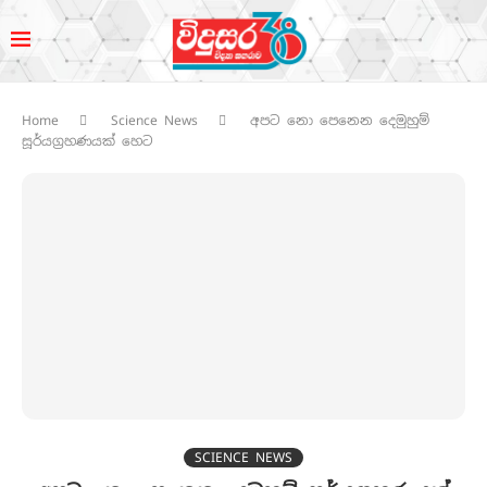
Home
Science News
අප‍ට නො පෙනෙන දෙමුහුම්
සූර්යග්‍රහණයක් හෙට
SCIENCE NEWS