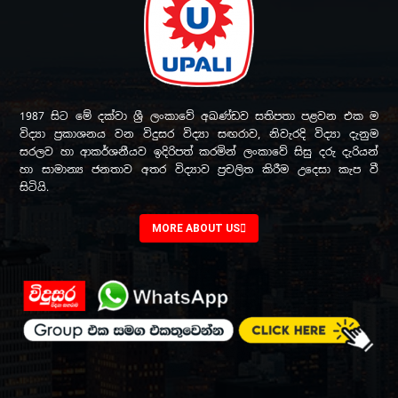
1987 සිට මේ දක්වා ශ්‍රී ලංකාවේ අඛණ්ඩව සතිපතා පළවන එක ම
විද්‍යා ප්‍රකාශනය වන විදුසර විද්‍යා සඟරාව, නිවැරදි විද්‍යා දැනුම
සරලව හා ආකර්ශනීයව ඉදිරිපත් කරමින් ලංකාවේ සිසු දරු දැරියන්
හා සාමාන්‍ය ජනතාව අතර විද්‍යාව ප්‍රචලිත කිරීම උදෙසා කැප වී
සිටියි.
MORE ABOUT US