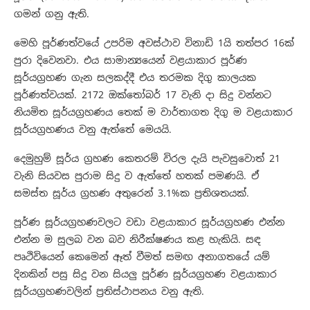
ගමන් ගනු ඇති.
මෙහි පූර්ණත්වයේ උපරිම අවස්ථාව විනාඩි 1යි තත්පර 16ක්
පුරා දිවෙනවා. එය සාමාන්‍යයෙන් වළයාකාර පූර්ණ
සූර්යග්‍රහණ ගැන සලකද්දී එය තරමක දිගු කාලයක
පූර්ණත්වයක්. 2172 ඔක්තෝබර් 17 වැනි දා සිදු වන්නට
නියමිත සූර්යග්‍රහණය තෙක් ම වාර්තාගත දිගු ම වළයාකාර
සූර්යග්‍රහණය වනු ඇත්තේ මෙයයි.
දෙමුහුම් සූර්ය ග්‍රහණ කෙතරම් විරල දැයි පැවසුවොත් 21
වැනි සියවස පුරාම සිදු ව ඇත්තේ හතක් පමණයි. ඒ
සමස්ත සූර්ය ග්‍රහණ අතුරෙන් 3.1%ක ප්‍රතිශතයක්.
පූර්ණ සූර්යග්‍රහණවලට වඩා වළයාකාර සූර්යග්‍රහණ එන්න
එන්න ම සුලබ වන බව නිරීක්ෂණය කළ හැකියි. සඳ
පෘථිවියෙන් කෙමෙන් ඈත් වීමත් සමඟ අනාගතයේ යම්
දිනකින් පසු සිදු වන සියලු පූර්ණ සූර්යග්‍රහණ වළයාකාර
සූර්යග්‍රහණවලින් ප්‍රතිස්ථාපනය වනු ඇති.