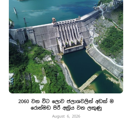
2060 වන විට ලොව ජලාශවලින් අඩක් ම
රොන්මඩ පිරී අක්‍රිය වන ලකුණු
August 6, 2026