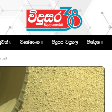
පුවත්
විශේෂාංග
විදුසර විදුහල
වින්දන
ර යයි