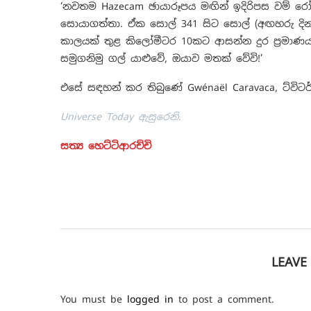
‘නවතම Hazecam ඡායාරූපය මඟින් ඉදිරිපස වම් රෝද
සොයාගත්තා. ඒක සොල් 341 සිට සොල් (අඟහරු දින)
කාලයක් තුළ කිලෝමීටර 10කට ආසන්න දුර ප්‍රමාණ
සමුගනිමු ගල් යාළුවේ, ඔයාව මතක් වේවි!’
එසේ සඳහන් කර තිබු‍ණේ Gwénaël Caravaca, ට්විට
Universe Today ඇසුරෙනි.
සත්‍ය හෙට්ටිආරච්චි
LEAV
You must be
logged in
to post a comment.