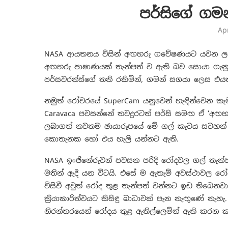
පර්සිගේ ගම
Ap
NASA ආයතනය විසින් අඟහරු ගවේෂණයට යවන ලද පර
අඟහරු පාෂාණයක් තැන්පත් ව ඇති බව සොයා ගැනුණ
පර්සවරන්ස්ගේ තනි රකිමින්, ගමන් සගයා ලෙස එයත්
නමුත් රෝවරයේ SuperCam යනුවෙන් හැඳින්වෙන කැ
Caravaca පවසන්නේ තවදුරටත් පර්සි සමඟ ඒ ‘අඟහ
ලබාගත් නවතම ඡායාරූපයේ මේ ගල් කැටය සටහන්
කොතැනක හෝ එය හැලී යන්නට ඇති.
NASA ඉංජිනේරුවන් පවසන පරිදි රෝදවල ගල් තැන්ප
මතින් ඇදී යන විටයි. එසේ ම ඇතැම් අවස්ථාවල රෝ
විසිවී අවුත් රෝද තුළ තැන්පත් වන්නට ඉඩ තිබෙනව
ක්‍රියාකාරිත්වයට කිසිඳු බාධාවක් පැන නැඟුණේ නැහ
නිරන්තරයෙන් රෝදය තුළ ඇතිල්ලෙමින් ඇති කරන ක