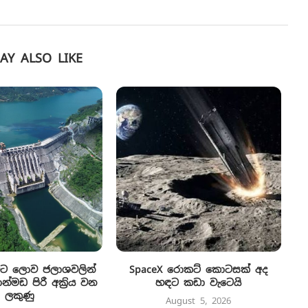
AY ALSO LIKE
ිට ලොව ජලාශවලින්
SpaceX රොකට් කොටසක් අද
්මඩ පිරී අක්‍රිය වන
හඳට කඩා වැටෙයි
ලකුණු
August 5, 2026