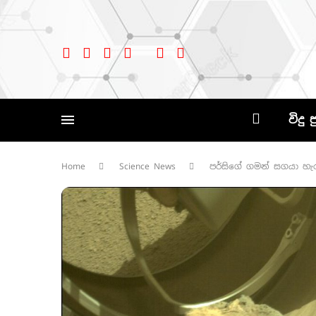
විදු 
Home
Science News
පර්සිගේ ගමන් සගයා හැ