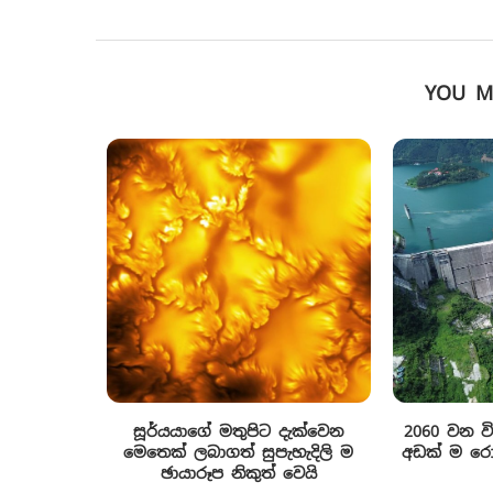
YOU M
සූර්යයාගේ මතුපිට දැක්වෙන
2060 වන ව
මෙතෙක් ලබාගත් සුපැහැදිලි ම
අඩක් ම රොන
ඡායාරූප නිකුත් වෙයි