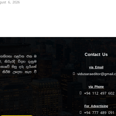
gust 6, 2026
Contact Us
ඩව සතිපතා පළවන එක ම
, නිවැරදි විද්‍යා දැනුම
ාවේ සිසු දරු දැරියන්
via Email
ිත කිරීම උදෙසා කැප වී
vidusaraeditor@gmail.
via Phone
+94 112 497 602
For Advertising
+94 777 489 091