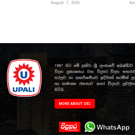
August 7, 2026
Au
1987 සිට මේ දක්වා ශ්‍රී ලංකාවේ අඛණ්
විද්‍යා ප්‍රකාශනය වන විදුසර විද්‍යා සඟරාව
සරලව හා ආකර්ශනීයව ඉදිරිපත් කරමින් ලංක
හා සාමාන්‍ය ජනතාව අතර විද්‍යාව ප්‍රචල
සිටියි.
MORE ABOUT US