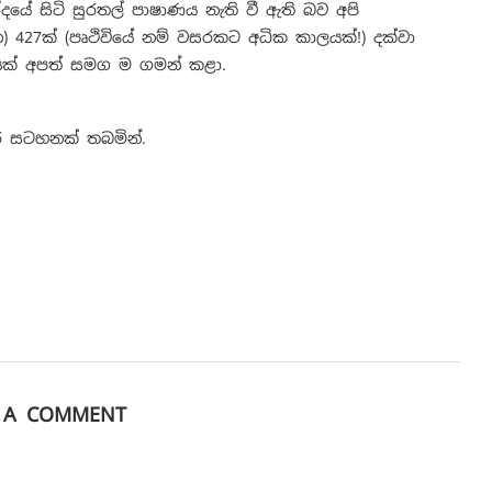
යේ සිටි සුරතල් පාෂාණය නැති වී ඇති බව අපි
 427ක් (පෘථිවියේ නම් වසරකට අධික කාලයක්!) දක්වා
යක් අපත් සමග ම ගමන් කළා.
ර් සටහනක් තබමින්.
E A COMMENT