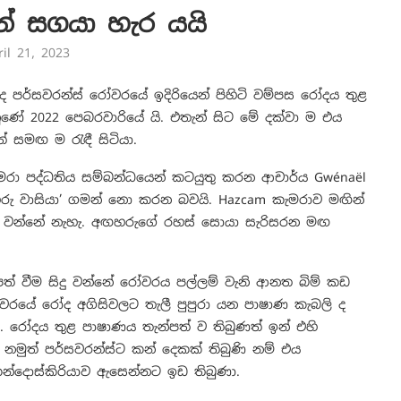
න් සගයා හැර යයි
ril 21, 2023
්සවරන්ස් රෝවරයේ ඉදිරියෙන් පිහිටි වම්පස රෝදය තුළ
ේ 2022 පෙබරවාරියේ යි. එතැන් සිට මේ දක්වා ම එය
 සමඟ ම රැඳී සිටියා.
මරා පද්ධතිය සම්බන්ධයෙන් කටයුතු කරන ආචාර්ය Gwénaël
රු වාසියා’ ගමන් නො කරන බවයි. Hazcam කැමරාව මඟින්
 වන්නේ නැහැ. අඟහරුගේ රහස් සොයා සැරිසරන මඟ
ත් වීම සිදු වන්නේ රෝවරය පල්ලම් වැනි ආනත බිම් කඩ
වරයේ රෝද අගිසිවලට තැලී පුපුරා යන පාෂාණ කැබලි ද
ා. රෝදය තුළ පාෂාණය තැන්පත් ව තිබුණත් ඉන් එහි
ැ. නමුත් පර්සවරන්ස්ට කන් දෙකක් තිබුණි නම් එය
න්දොස්කිරියාව ඇසෙන්නට ඉඩ තිබුණා.