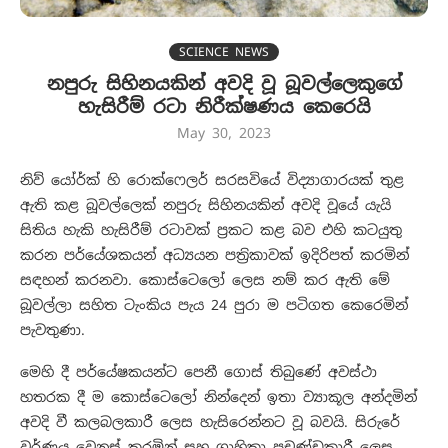
SCIENCE NEWS
නපුරු සිහිනයකින් අවදි වූ බූවල්ලෙකුගේ
හැසිරීම් රටා නිරීක්ෂණය කෙරෙයි
May 30, 2023
නිව් යෝර්ක් හි රොක්ෆෙලර් සරසවියේ විද්‍යාගාරයක් තුළ
ඇති කළ බූවල්ලෙක් නපුරු සිහිනයකින් අවදි වූයේ යැයි
සිතිය හැකි හැසිරීම් රටාවක් ප්‍රකට කළ බව එහි කටයුතු
කරන පර්යේශකයන් අධ්‍යයන පත්‍රිකාවක් ඉදිරිපත් කරමින්
සඳහන් කරනවා. කොස්ටෙලෝ ලෙස නම් කර ඇති මේ
බූවල්ලා සහිත ටැංකිය පැය 24 පුරා ම පටිගත කෙරෙමින්
පැවතුණා.
මෙහි දී පර්යේෂකයන්ට පෙනී ගොස් තිබුණේ අවස්ථා
හතරක දී ම කොස්ටෙලෝ නින්දෙන් ඉතා ව්‍යාකූල අන්දමින්
අවදි වී කලබලකාරී ලෙස හැසිරෙන්නට වූ බවයි. සිරුරේ
වර්ණය වෙනස් කරමින් සහ ග්‍රාහිකා ප්‍රචණ්ඩකාරී ලෙස