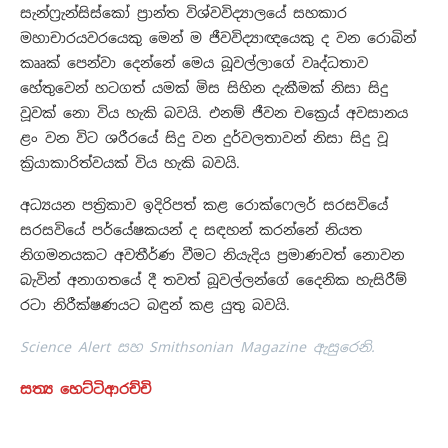
සැන්ෆ්‍රැන්සිස්කෝ ප්‍රාන්ත විශ්වවිද්‍යාලයේ සහකාර
මහාචාරයවරයෙකු මෙන් ම ජීවවිද්‍යාඥයෙකු ද වන රොබින්
කෘෘක් පෙන්වා දෙන්නේ මෙය බූවල්ලාගේ වෘද්ධතාව
හේතුවෙන් හටගත් යමක් මිස සිහින දැකීමක් නිසා සිදු
වූවක් නො විය හැකි බවයි. එනම් ජීවන චක්‍රෙය් අවසානය
ළං වන විට ශරීරයේ සිදු වන දුර්වලතාවන් නිසා සිදු වූ
ක්‍රියාකාරිත්වයක් විය හැකි බවයි.
අධ්‍යයන පත්‍රිකාව ඉදිරිපත් කළ රොක්ෆෙලර් සරසවියේ
සරසවියේ පර්යේෂකයන් ද සඳහන් කරන්නේ නියත
නිගමනයකට අවතීර්ණ වීමට නියැදිය ප්‍රමාණවත් නොවන
බැවින් අනාගතයේ දී තවත් බූවල්ලන්ගේ දෛනික හැසිරීම්
රටා නිරීක්ෂණයට බඳුන් කළ යුතු බවයි.
Science Alert සහ Smithsonian Magazine ඇසුරෙනි.
සත්‍ය හෙට්ටිආරච්චි