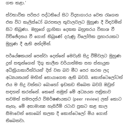
ගත කළා.’
ස්වභාවික පරිසර පද්ධතියේ සිට විද්‍යාගාරය වෙත රැගෙන
එන විට කැලිස්ටෝ බරපතල තුවාලවලට මුහුණ දී වි ඳවමින්
සිට තිබුණා. ඔහුගේ ග්‍රාහිකා දෙකක බහුතරය විනාශ වී
විච්ඡේදනය වී ගොස් තිබුණේ දරුණු විලෝපික ප්‍රහාරයකට
මුහුණ දී ඇති අන්දමින්.
පර්යේෂකයන් පෙන්වා දෙන්නේ මෙවැනි සිදු වීම්වලට මුහුණ
දුන් සතුන්ගෙන් ‘දිගු කාලීන චර්යාත්මක සහ ස්නායුක
අධික්‍රියාකාරීත්වයන්’ දිස් වන බව මීට පෙර කරන ලද
අධ්‍යයනයන් මඟින් සොයාගෙන ඇති බවයි. කොස්ටෙලෝටත්
එය ම සිදු වන්නට බොහෝ ඉඩකඩ තිබෙන බවයි ඔවුන්
සඳහන් කරන්නේ. කෙසේ නමුත් මේ අධ්‍යයන පත්‍රිකාව
තවමත් සමපදස්ථ විමර්ෂණයකට (peer review) ලක් කොට
නැහැ. මේ අසාමාන්‍ය හැසිරීම් රටාව ප්‍රකට කළ කාල
සීමාවෙන් නොබෝ කලක දී කොස්ටෙලෝ මිය ගොස්
තිබෙනවා.