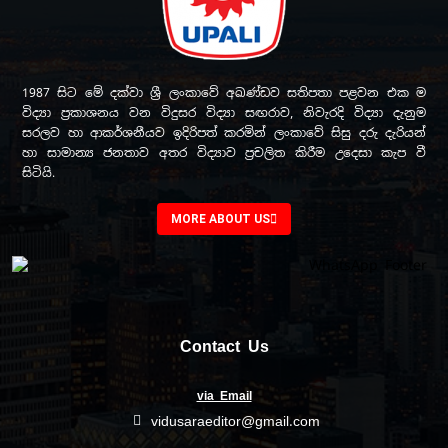
1987 සිට මේ දක්වා ශ්‍රී ලංකාවේ අඛණ්ඩව සතිපතා පළවන එක ම
විද්‍යා ප්‍රකාශනය වන විදුසර විද්‍යා සඟරාව, නිවැරදි විද්‍යා දැනුම
සරලව හා ආකර්ශනීයව ඉදිරිපත් කරමින් ලංකාවේ සිසු දරු දැරියන්
හා සාමාන්‍ය ජනතාව අතර විද්‍යාව ප්‍රචලිත කිරීම උදෙසා කැප වී
සිටියි.
MORE ABOUT US
Contact Us
via Email
vidusaraeditor@gmail.com