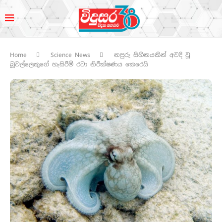
Home
Science News
නපුරු සිහිනයකින් අවදි වූ
බූවල්ලෙකුගේ හැසිරීම් රටා නිරීක්ෂණය කෙරෙයි