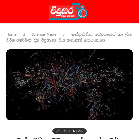
Home
Science News
මන්දාකිණිය මධ්‍යයයෙන් ආලෝක
වර්ෂ ගණනින් දිගු ව්‍යුහයන් සිය ගණනක් සොයාගැනේ
SCIENCE NEWS