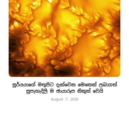
සූර්යයාගේ මතුපිට දැක්වෙන මෙතෙක් ලබාගත්
සුපැහැදිලි ම ඡායාරූප නිකුත් වෙයි
August 7, 2026