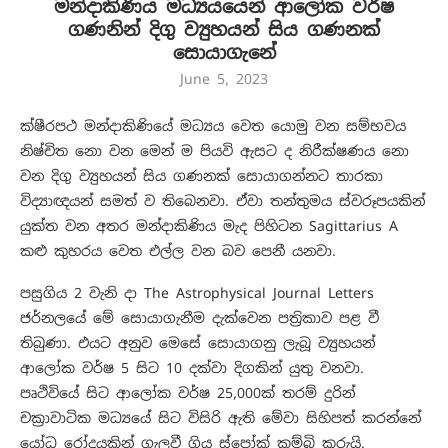
මන්දාකිණිය මධ්‍යයයෙන් ආලෝක වර්ෂ
ගණනින් දිගු ව්‍යුහයන් සිය ගණනක්
සොයාගැනේ
June 5, 2023
ක්ෂීරපථ මන්දාකිණියේ මධ්‍යය වෙත යොමු වන සම්භවය
නිෂ්චිත නො වන මෙන් ම පියවි ඇසට ද නිරීක්ෂණය නො
වන දිගු ව්‍යුහයන් සිය ගණනක් සොයාගන්නට තාරකා
විද්‍යාඥයන් සමත් ව තිබෙනවා. ඒවා තන්තුමය ස්වරූපයකින්
යුක්ත වන අතර මන්දාකිණිය මැද පිහිටන Sagittarius A
කළු කුහරය වෙත එල්ල වන බව පෙනී යනවා.
පසුගිය 2 වැනි දා The Astrophysical Journal Letters
ජර්නලයේ මේ සොයාගැනීම දැක්වෙන පත්‍රිකාව පළ වී
තිබුණා. එයට අනුව මෙසේ සොයාගනු ලැබූ ව්‍යුහයන්
ආලෝක වර්ෂ 5 සිට 10 දක්වා දිගකින් යුතු වනවා.
පෘථිවියේ සිට ආලෝක වර්ෂ 25,000ක් තරම් දුරින්
චක්‍රාවාටික මධ්‍යයේ සිට විසිරි ඇති මේවා සිහිපත් කරන්නේ
යෝධ රෝදයකින් ගැලවී ගිය ස්පෝක් කම්බි කූරුයි.