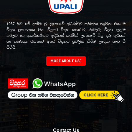
1987 සිට මේ දක්වා ශ්‍රී ලංකාවේ අඛණ්ඩව සතිපතා පළවන එක ම
විද්‍යා ප්‍රකාශනය වන විදුසර විද්‍යා සඟරාව, නිවැරදි විද්‍යා දැනුම
සරලව හා ආකර්ශනීයව ඉදිරිපත් කරමින් ලංකාවේ සිසු දරු දැරියන්
හා සාමාන්‍ය ජනතාව අතර විද්‍යාව ප්‍රචලිත කිරීම උදෙසා කැප වී
සිටියි.
MORE ABOUT US
Contact Us