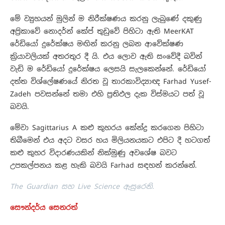
මේ ව්‍යුහයන් මුලින් ම නිරීක්ෂණය කරනු ලැබුණේ දකුණු
අප්‍රිකාවේ නොදර්න් කේප් තුඩුවේ පිහිටා ඇති MeerKAT
රේඩියෝ දුරේක්ෂය මඟින් කරනු ලබන ආවේක්ෂණ
ක්‍රියාවලියක් අතරතුර දී යි. එය ලොව ඇති සංවේදී බවින්
වැඩි ම රේඩියෝ දුරේක්ෂය ලෙසයි සැලකෙන්නේ. රේඩියෝ
දත්ත විශ්ලේෂණයේ නිරත වූ තාරකාවිද්‍යාඥ Farhad Yusef-
Zadeh පවසන්නේ තමා එහි ප්‍රතිඵල දැක විස්මයට පත් වූ
බවයි.
මේවා Sagittarius A කළු කුහරය කේන්ද්‍ර කරගෙන පිහිටා
තිබීමෙන් එය අදට වසර හය මිලියනයකට එපිට දී හටගත්
කළු කුහර විදාරණයකින් නික්මුණු අවශේෂ බවට
උපකල්පනය කළ හැකි බවයි Farhad සඳහන් කරන්නේ.
The Guardian සහ Live Science ඇසුරෙනි.
සෞන්දර්ය සෙනරත්