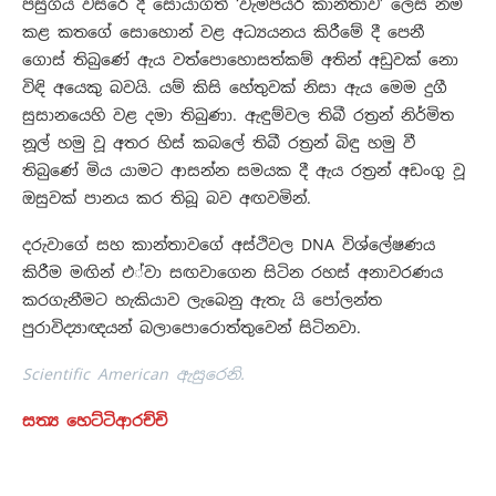
පසුගිය වසරේ දී සොයාගත් ‘වැම්පයර් කාන්තාව’ ලෙස නම්
කළ කතගේ සොහොන් වළ අධ්‍යයනය කිරීමේ දී පෙනී
ගොස් තිබුණේ ඇය වත්පොහොසත්කම් අතින් අඩුවක් නො
විඳි අයෙකු බවයි. යම් කිසි හේතුවක් නිසා ඇය මෙම දුගී
සුසානයෙහි වළ දමා ති‍බුණා. ඇඳුම්වල තිබී රත්‍රන් නිර්මිත
නූල් හමු වූ අතර හිස් කබලේ තිබී රත්‍රන් බිඳු හමු වී
තිබුණේ මිය යාමට ආසන්න සමයක දී ඇය රත්‍රන් අඩංගු වූ
ඔසුවක් පානය කර තිබූ බව අඟවමින්.
දරුවාගේ සහ කාන්තාවගේ අස්ථිවල DNA විශ්ලේෂණය
කිරීම මඟින් එ්වා සඟවාගෙන සිටින රහස් අනාවරණය
කරගැනීමට හැකියාව ලැබෙනු ඇතැ යි පෝලන්ත
පුරාවිද්‍යාඥයන් බලාපොරොත්තුවෙන් සිටිනවා.
Scientific American ඇසුරෙනි.
සත්‍ය හෙට්ටිආරච්චි