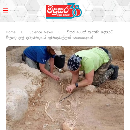
Home
Science News
වසර 400ක් පැරැණි දෙපයට
විලංගු දැමූ දරුවෙකුගේ ඇටසැකිල්ලක් සොයාගැනේ