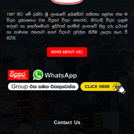
1987 සිට මේ දක්වා ශ්‍රී ලංකාවේ අඛණ්ඩව සතිපතා පළවන එක ම
විද්‍යා ප්‍රකාශනය වන විදුසර විද්‍යා සඟරාව, නිවැරදි විද්‍යා දැනුම
සරලව හා ආකර්ශනීයව ඉදිරිපත් කරමින් ලංකාවේ සිසු දරු දැරියන්
හා සාමාන්‍ය ජනතාව අතර විද්‍යාව ප්‍රචලිත කිරීම උදෙසා කැප වී
සිටියි.
MORE ABOUT US
Contact Us