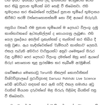
වන අතර ‘අත්හැර දමන ලද ආත්මයන්’ වෙනුවෙන් වෙන්
කර තිබූ සුසාන භූමියක් බව හෙළි වී තිබෙනවා. එහි
භූමදානය කර තිබෙන්නේ පල්ලියේ සුසාන භූමියේ භූමදානය
කිරීමට තරම් වත්පොහොසත්කම් නො විඳි අයගේ සිරුරුයි.
පසුගිය වසරේ එම සුසාන භූමියෙන් ම දෙපයට විලංගු දැමූ
කාන්තාවකගේ ඇටසැකිල්ලක් ද සොයාගනු ලැබුණා. එහි
ගෙල ප්‍රදේශය අසලින් දෑකැත්තක් ද තැන්පත් කර තිබිය දී
හමු වුණා. ඇය හැඳින්වෙන්නේ ‘වැම්පයර් කාන්තාව’ ලෙසයි.
එකල පැවැති අභිචාර චාරිත්‍රයන්ට අනුව යමෙකුගේ සිරුර
වළ දැමීමට පෙර දෙපයට විලංගු දමන්නේ ඔහු හෝ ඇයගේ
සිරුර සොහොන තුළ සුරක්ෂිත කර තැබීමේ අරමුණින්.
ගවේෂණය මෙහෙයවූ Toruńහි නිකලස් කොපර්නිකස්
විශ්වවිද්‍යාලයේ පුරාවිද්‍යාඥ Dariusz Poliński Live Science
වෙබ් අඩවියට සඳහන් කර ඇති පරිදි එකල සමාජය අඩු
වයසින් මියයන දරුවන්ගේ මළ සිරුරු පිළිබඳ බියකින් පසු
වී තිබෙනවා.