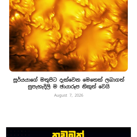
සූර්යයාගේ මතුපිට දැක්වෙන මෙතෙක් ලබාගත්
සුපැහැදිලි ම ඡායාරූප නිකුත් වෙයි
August 7, 2026