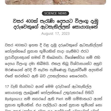
SCIENCE NEWS
වසර 400ක් පැරැණි දෙපයට විලංගු දැමූ
දරුවෙකුගේ ඇටසැකිල්ලක් සොයාගැනේ
August 17, 2023
වසර 400කට ඉහත දී වළ දැමූ දරුවෙකුගේ ඇටසැකිල්ලක්
පෝලන්තයේ සුසාන භූමියකින් පාදා ගැනීමට එරට
පුරාවිද්‍යාඥයන් සමත් වී තිබෙනවා. විශේෂත්වය නම් එහි
දෙපය විලංගු දමා තිබීමයි. එකල තිබූ විශ්වාසයන්ට අනුව
මරණයෙන් අවදි වී නැවත පැමිණෙනු වැළැක්වීමේ අදහසින්
එසේ කරන්නට ඇති බව උපකල්පනය කෙරෙනවා.
17 වැනි සියවසට අයත් මෙම දරුවාගේ ඇටසැකිල්ල
සොයාගනු ලැබු‍ෙණේ පෝලන්තයේ උතුරුකරයේ පිහිටි
Bydgoszcz නම් නගරයේ ඇති Pień නම් ගම්මානයට අයත්
සුසාන භූමියකින්. එය පල්ලියට අයත් සුසාන භූමියක් නො