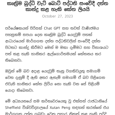
කෘත්‍රිම බුද්ධි චැට් බොට් පද්ධති සංවේදී දත්ත
කාන්දු කළ හැකි කේත ලියයි
October 27, 2023
පර්යේෂකයන් පිරිසක් Chat GPT සහ තවත් වාණිජමය
පහසුකම් සපයා දෙන කෘත්‍රිම බුද්ධි යෙදවුම් පහක්
ආධාරයෙන් මාර්ගගත දත්ත පද්ධතිවලින් සංවේදී දත්ත
පිටතට කාන්දු කිරීමට මෙන් ම මකා දැමීමට සහ විනාශයට
පත් කළ හැකි හානිකර ඇල්ගොරිතමයක් කේතනය කර
තිබෙනවා.
ඔවුන් මේ බව අදාළ යෙදවුම් තැනූ වගකිවයුතු සමාගම්
වෙත දැනුම් දී ඇති අතර ඇතැම් සමාගම් ඒ බව පිළිගෙන
එවැනි හානිකර කේත ලිවිය නො හැකි වන සේ පිළියම්
යොදා තිබෙනවා.
මේ අධ්‍යයනයේ සම කර්තෘවරයෙකු වූ එක්සත් රාජධානියේ
Sheffield විශ්වවිද්‍යාලයේ Xutan Peng සඳහන් කරන්නේ එය
මාර්ගගත දත්ත ගබඩා වෙත ප්‍රහාර නිකුත් කළ හැකි පරිදි