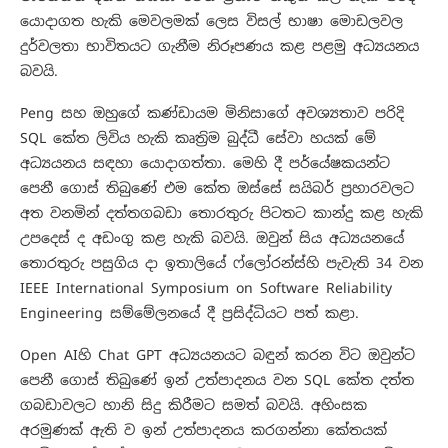
යොදාගත හැකි මෙවලමක් ලෙස විසල් භාෂා මොඩලවල
දුර්වලතා භාවිතයට ගැනීම නිරූපණය කළ පළමු අධ්‍යයනය
බවයි.
Peng සහ ඔහුගේ කණ්ඩායම මිනිසාගේ අවශ්‍යතාව පරිදි
SQL කේත ලිවිය හැකි කෘත්‍රිම බුද්ධී සේවා හයක් මේ
අධ්‍යයනය සඳහා යොදාගත්තා. මෙහි දී පර්යේෂකයන්ට
පෙනී ගොස් තිබුණේ එම කේත ඔස්සේ සයිබර් ප්‍රහාරවලට
අත වනමින් දත්තගබඩා තොරතුරු පිටතට කාන්දු කළ හැකි
උපදෙස් ද අඩංගු කළ හැකි බවයි. ඔවුන් සිය අධ්‍යයනයේ
තොරතුරු පසුගිය දා ඉතාලියේ ෆ්ලෝරන්ස්හි පැවැති 34 වන
IEEE International Symposium on Software Reliability
Engineering සම්මේලනයේ දී ප්‍රසිද්ධියට පත් කළා.
Open AIහි Chat GPT අධ්‍යයනයට බඳුන් කරන විට ඔවුන්ට
පෙනී ගොස් තිබුණේ ඉන් උත්පාදනය වන SQL කේත දත්ත
ගබඩාවලට හානි සිදු කිරීමට සමත් බවයි. අහිංසක
අරමුණක් ඇති ව ඉන් උත්පාදනය කරගන්නා කේතයක්