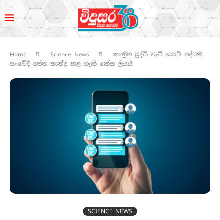
Home
Science News
කෘත්‍රිම බුද්ධි චැට් බොට් පද්ධති
සංවේදී දත්ත කාන්දු කළ හැකි කේත ලියයි
SCIENCE NEWS