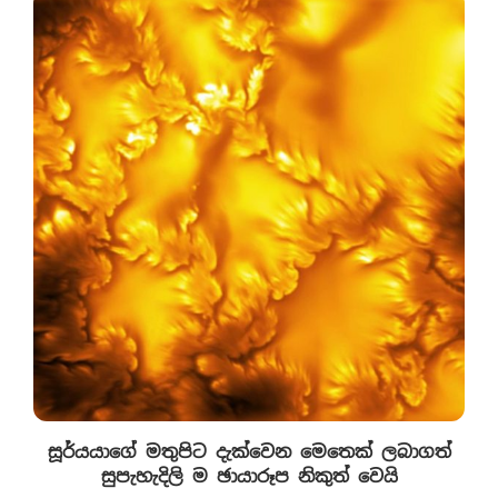
සූර්යයාගේ මතුපිට දැක්වෙන මෙතෙක් ලබාගත්
සුපැහැදිලි ම ඡායාරූප නිකුත් වෙයි