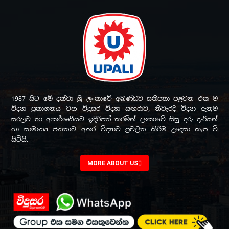
1987 සිට මේ දක්වා ශ්‍රී ලංකාවේ අඛණ්ඩව සතිපතා පළවන එක ම
විද්‍යා ප්‍රකාශනය වන විදුසර විද්‍යා සඟරාව, නිවැරදි විද්‍යා දැනුම
සරලව හා ආකර්ශනීයව ඉදිරිපත් කරමින් ලංකාවේ සිසු දරු දැරියන්
හා සාමාන්‍ය ජනතාව අතර විද්‍යාව ප්‍රචලිත කිරීම උදෙසා කැප වී
සිටියි.
MORE ABOUT US