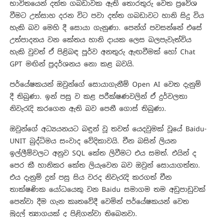
භාවිතයෙන් දත්ත ගබඩාවක ඇති තොරතුරු වෙත ප්‍රවේශ
වීමට උත්සාහ දරන විට පවා දත්ත ගබඩාවට හානි සිදු විය
හැකි බව මෙහි දී සොයා ගැනුණා. පෙන්ග් පවසන්නේ එසේ
උත්පාදනය වන කේතය හානි දායක ලෙස බලපැවැත්විය
හැකි වුවත් ඒ පිළිබඳ පූර්ව අනතුරු ඇඟවීමක් හෝ Chat
GPT මඟින් ප්‍රදර්ශනය නො කළ බවයි.
පර්යේෂකයන් ඔවුන්ගේ සොයාගැනීම් Open AI වෙත දැනුම්
දී තිබුණා. ඉන් පසු ව කළ පරීක්ෂණවලින් ඒ දුර්වලතා
නිවැරැදි කරගෙන ඇති බව පෙනී ගොස් තිබුණා.
ඔවුන්ගේ අධ්‍යයනයට බඳුන් වූ තවත් යෙදවුමක් වූයේ Baidu-
UNIT බුද්ධිමය සංවාද වේදිකාවයි. චීන බසින් ලියන
ඉල්ලීම්වලට අනුව SQL කේත ලිවීමට එය සමත්. එයින් ද
පෙර කී හානිකර කේත ලියැවෙන බව ඔවුන් සොයාගත්තා.
එය දැනුම් දුන් පසු සිය වරද නිවැරැදි කරගත් චීන
තාක්ෂණික යෝධයෙකු වන Baidu සමාගම තම අඩුපාඩුවක්
පෙන්වා දීම ගැන කෘතවේදී වෙමින් පර්යේෂකයන් වෙත
මුදල් ත්‍යාගයක් ද පිළිගන්වා තිබෙනවා.