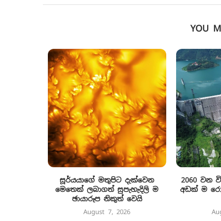
YOU M
සූර්යයාගේ මතුපිට දැක්වෙන
2060 වන ව
මෙතෙක් ලබාගත් සුපැහැදිලි ම
අඩක් ම රොන
ඡායාරූප නිකුත් වෙයි
August 7, 2026
Au