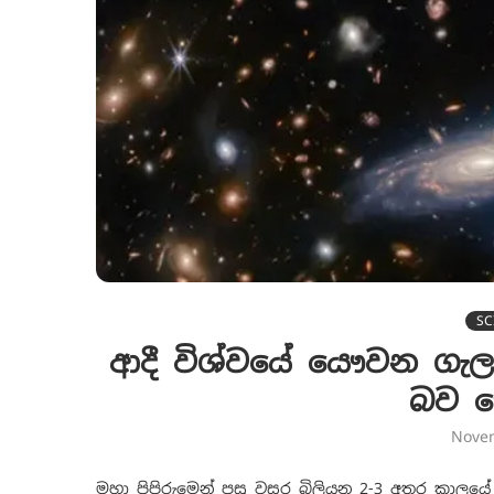
SC
ආදී විශ්වයේ යෞවන ගැල
බව 
Nove
මහා පිපිරුමෙන් පසු වසර බිලියන 2-3 අතර කාලයේ