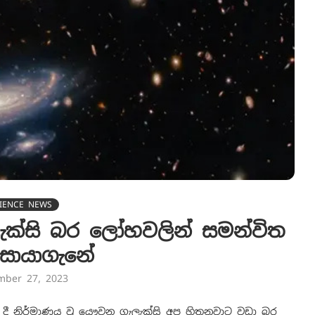
IENCE NEWS
ැක්සි බර ලෝහවලින් සමන්විත
සොයාගැනේ
mber 27, 2023
 දී නිර්මාණය වූ යෞවන ගැලැක්සි අප හිතනවාට වඩා බර