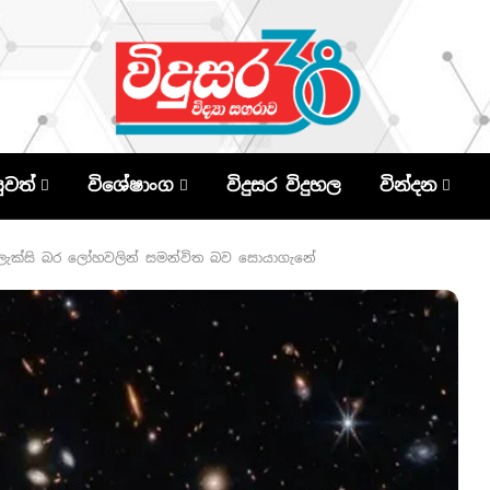
පුවත්
විශේෂාංග
විදුසර විදුහල
වින්දන
ලැක්සි බර ලෝහවලින් සමන්විත බව සොයාගැනේ