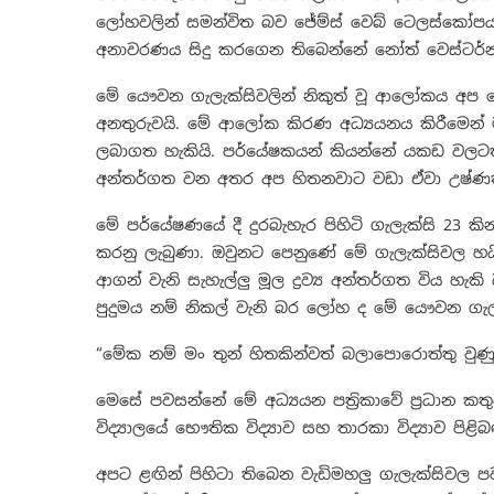
ලෝහවලින් සමන්විත බව ජේම්ස් වෙබ් ටෙලස්කෝප
අනාවරණය සිදු කරගෙන තිබෙන්නේ නෝත් වෙස්ටර්න් වි
මේ යෞවන ගැලැක්සිවලින් නිකුත් වූ ආලෝකය අප
අනතුරුවයි. මේ ආලෝක කිරණ අධ්‍යයනය කිරීමෙන
ලබාගත හැකියි. පර්යේෂකයන් කියන්නේ යකඩ වලට
අන්තර්ගත වන අතර අප හිතනවාට වඩා ඒවා උෂ්ණත්
මේ පර්යේෂණයේ දී දුරබැහැර පිහිටි ගැලැක්සි 23 
කරනු ලැබුණා. ඔවුනට පෙනුණේ මේ ගැලැක්සිවල හයිඩ්‍රජ
ආගන් වැනි සැහැල්ලු මූල ද්‍රව්‍ය අන්තර්ගත විය හ
පුදුමය නම් නිකල් වැනි බර ලෝහ ද මේ යෞවන ගැ
“මේක නම් මං තුන් හිතකින්වත් බලාපොරොත්තු වුණ
මෙසේ පවසන්නේ මේ අධ්‍යයන පත්‍රිකාවේ ප්‍රධාන කතු
විද්‍යාලයේ භෞතික විද්‍යාව සහ තාරකා විද්‍යාව පිළ
අපට ළඟින් පිහිටා තිබෙන වැඩිමහලු ගැලැක්සිවල ප