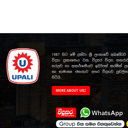
1987 සිට මේ දක්වා ශ්‍රී ලංකාවේ අඛණ්
විද්‍යා ප්‍රකාශනය වන විදුසර විද්‍යා සඟරාව
සරලව හා ආකර්ශනීයව ඉදිරිපත් කරමින් ලංක
හා සාමාන්‍ය ජනතාව අතර විද්‍යාව ප්‍රචල
සිටියි.
MORE ABOUT US