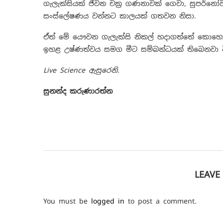
ගැලැක්සියක් ජීවන චක්‍ර ගණනාවක් ගෙවා, සුපර්නෝවා 
සංස්ලේෂණය වන්නට කාලයක් ගතවන නිසා.
ඒත් මේ යෞවන ගැලැක්සි නිකල් හදාගත්තේ කොහො
ඉහළ උෂ්ණත්වය සමග මීට සම්බන්ධයක් තිබෙනවා විය
Live Science ඇසුරෙනි.
සුනන්ද කරුණාරත්න
LEAV
You must be
logged in
to post a comment.