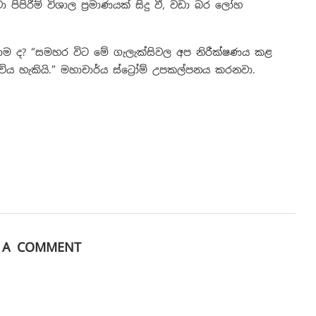
පිපිරීම් විශාල ප්‍රමාණයක් සිදු වී, වඩා බර ලෝහ
ම ද? “සමහර විට මේ ගැලැක්සිවල අප නිරීක්ෂණය කළ
 හැකියි.” මහාචාර්ය ස්ට්‍රෝම් උපකල්පනය කරනවා.
E A COMMENT