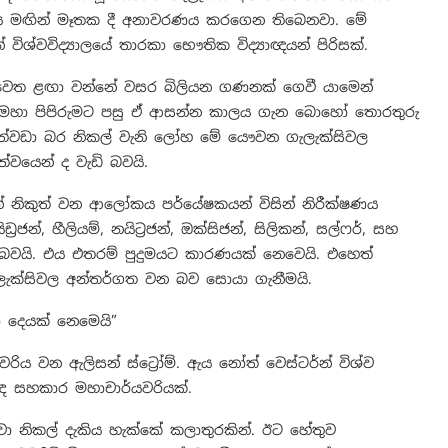
ය මඟින් මෑතක දී අනාවරණය කරගෙන තිබෙනවා. මේ
ශ්වවිද්‍යාලයේ තාරකා භෞතික විද්‍යාඥයන් පිරිසක්.
 වෙත ළඟා වන්නේ වසර බිලියන ගණනක් ගෙවී යාමෙන්
් මහා පිපිරුමට පසු ඒ ආසන්න කාලය ගැන බොහෝ තොරතුරු
ත්වඩා බර නිකල් වැනි ලෝහ මේ යෞවන ගැලැක්සිවල
වයෙන් ද වැඩි බවයි.
කින් නිකුත් වන ආලෝකය පර්යේෂකයන් විසින් නිරීක්ෂණය
න්, හීලියම්, නයිට්‍රජන්, ඔක්සිජන්, සිලිකන්, සල්ෆර්, සහ
ැකි බවයි. එය එතරම් පුදුමයට කාරණයක් නෙවෙයි. එහෙත්
ලැක්සිවල අන්තර්ගත වන බව සොයා ගැනීමයි.
ු දෙයක් නෙමෙයි”
වරිය වන ඇලිසන් ස්ට්‍රෝම්. ඇය නෝත් වෙස්ටර්න් විශ්ව
ිබඳ සහකාර මහාචාර්යවරියක්.
වා නිකල් දැකිය හැක්කේ කලාතුරකින්. ඊට හේතුව