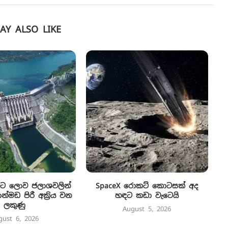
AY ALSO LIKE
ිට ලොව ජලාශවලින්
SpaceX රොකට් කොටසක් අද
්මඩ පිරී අක්‍රිය වන
හඳට කඩා වැටෙයි
ලකුණු
August 5, 2026
gust 6, 2026