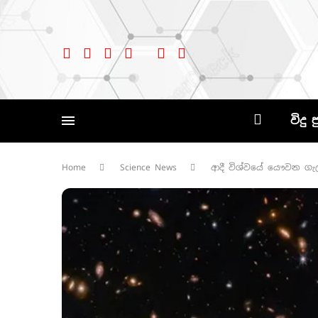
විදු 
Home
Science News
ආදී විශ්වයේ යෞවන ගැ