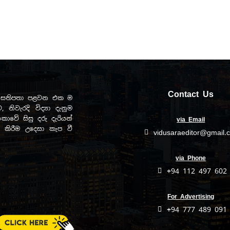
Contact Us
ඩව සතිපතා පළවන එක ම
, නිවැරදි විද්‍යා දැනුම
ාවේ සිසු දරු දැරියන්
via Email
ිත කිරීම උදෙසා කැප වී
vidusaraeditor@gmail.
via Phone
+94 112 497 602
For Advertising
+94 777 489 091