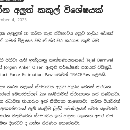
න අලුත් කකුල් විශේෂයක්
mber 4, 2023
ක ඇතුළත් පා තබන තැන ස්වභාවය අනුව හැඩය වෙනස්
න්ගේ ගමන් විලාසය වඩාත් ස්ථාවර කරගත හැකි බව
 පිහිටා ඇති ඉන්දියානු තාක්ෂණායතනයේ Tejal Barnwal
යේ Jorgen Anker Olsen ඇතුළු පර්යේෂණ සගයන් විසිනුයි.
ntact Force Estimation Paw හෙවත් TRACEPaw ලෙසයි.
ාදය තබන තලයේ ස්වභාවය අනුව හැඩය වෙනස් කරගත
යන්තරයේ මෙගාපික්සල් 2ක කැමරාවක් ස්ථානගත කර තිබෙනවා.
හිත රටාවක ඡායාරූප ඉන් නිතිපතා ගැනෙනවා. තබන පියවරක්
අභ්‍යන්තරයේ ඇති කෘත්‍රිම බුද්ධි මොඩලයක් වෙත යැවෙනවා.
් කරන මතුපිටෙහි ස්වභාවය ඉන් හඳුනා ගැනෙන අතර එම
ුමන දිශාවට ද යන්න තීරණය කෙරෙනවා.