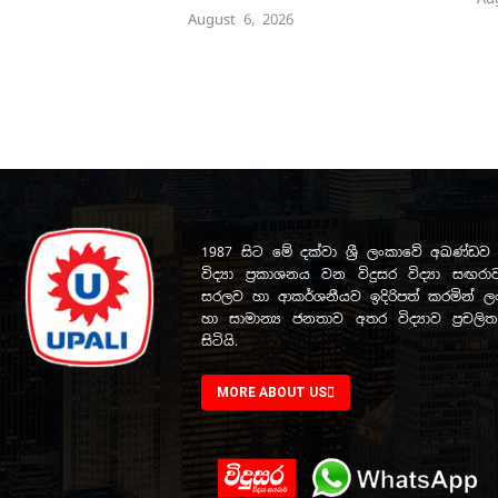
August 6, 2026
1987 සිට මේ දක්වා ශ්‍රී ලංකාවේ අඛණ්
විද්‍යා ප්‍රකාශනය වන විදුසර විද්‍යා සඟරාව
සරලව හා ආකර්ශනීයව ඉදිරිපත් කරමින් ලංක
හා සාමාන්‍ය ජනතාව අතර විද්‍යාව ප්‍රචල
සිටියි.
MORE ABOUT US