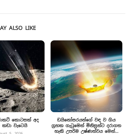
AY ALSO LIKE
රොකට් කොටසක් අද
ඩයිනෝසරයන්ගේ වඳ ව ගිය
 කඩා වැටෙයි
ග්‍රහක ගැටුමෙන් මිනිසුන්ට දරාගත
හැකි උපරිම උෂ්ණත්වය මෙන්...
gust 5, 2026