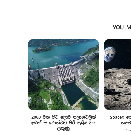
YOU M
2060 වන විට ලොව ජලාශවලින්
SpaceX 
අඩක් ම රොන්මඩ පිරී අක්‍රිය වන
හඳට
ලකුණු
Au