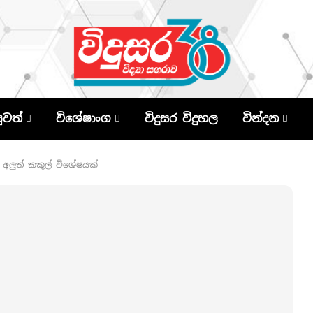
පුවත්
විශේෂාංග
විදුසර විදුහල
වින්දන
ලුත් කකුල් විශේෂයක්