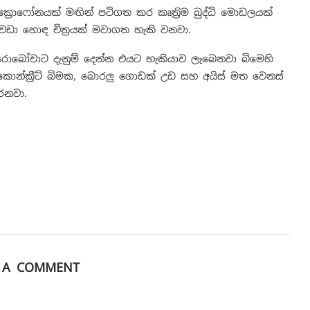
‍රොෆෝනයක් මඟින් පටිගත කර කෘත්‍රිම බුද්ධි මොඩලයක්
වඩා හොඳ චිත්‍රයක් මවාගත හැකි වනවා.
රොබෝවාට දැනුම් දෙන්න එයට හැකියාව ලැබෙනවා බිමෙහි
කොන්ක්‍රීට් බිමක, බොරලු ගොඩක් උඩ සහ අයිස් මත වෙනස්
රනවා.
E A COMMENT