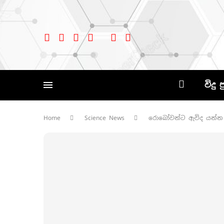
විදු 
Home
Science News
රොබෝවන්ට ඇවිද යන්න අ