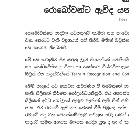
රොබෝවන්ට ඇවිද යන්
Dece
රොබෝවන්ගේ පාදවල යටිපතුලට කැමරා සහ සංවේද
වන, කොට්ට වැනි ව්‍යුහයක් සවි කිරීම මඟින් ඔවු
සොයාගෙන තිබෙනවා.
මේ සොයාගැනීම සිදු කරනු ලැබ තිබෙන්නේ බොම්බේහි
සහ නෝර්වේජියානු විද්‍යා හා තාක්ෂණ විශ්වවිද්‍යාල
ඔවුන් එය හඳුන්වන්නේ Terrain Recognition and Co
මෙම පාදයේ යටි කොටස ආවරණය වී තිබෙන්නේ ප
හැකි සිලිකන් නිර්මිත ගෝලාර්ධයකිනුයි. එය අභ්‍
සිලිකන් අර්ධ ගෝලයේ ඇතුළු පැත්තේ ඇති තිත් ස
පාසා එම රටාවේ ඇති වන වෙනස් වීම් පිළිබඳ දත්ත 
රටාවේ සිදු වන වෙනස්කම්වලට සරිලන පරිදි ගමන
පාදයට කුමන අගයක බලයක් යෙදිය යුතු ද හා ඒ ක