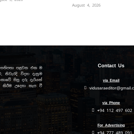
August 4, 2026
Contact Us
ඩව සතිපතා පළවන එක ම
, නිවැරදි විද්‍යා දැනුම
ාවේ සිසු දරු දැරියන්
via Email
ිත කිරීම උදෙසා කැප වී
vidusaraeditor@gmail.
via Phone
+94 112 497 602
For Advertising
+94 777 489 091