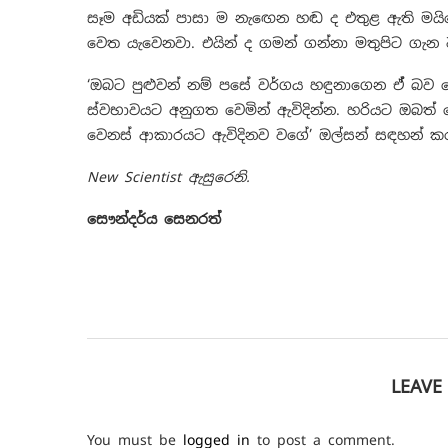
සෑම අඩියක් පාසා ම නැඟෙන හඬ ද එතුළ ඇති මයික්
වෙත යැවෙනවා. එයින් ද ගමන් ගන්නා මතුපිට ගැන 
‘ඔබට පුළුවන් නම් පසේ වර්ගය හඳුනාගෙන ඒ් බව 
ස්වභාවයට අනුගත වෙමින් ඇවිදින්න. හරියට ඔබත් 
වෙනස් ආකාරයට ඇවිදිනව වගේ’ ඔල්සන් සඳහන් ක
New Scientist ඇසුරෙනි.
සෞන්දර්ය සෙනරත්
LEAV
You must be
logged in
to post a comment.