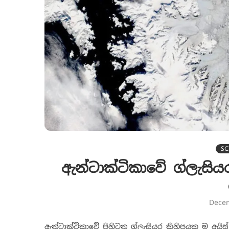
SC
ඇන්ටාක්ටිකාවේ ග්ලැසි
Dece
ඇන්ටාක්ටිකාවේ පිහිටන ග්ලැසියර කිහිපයක ම අයිස් ද