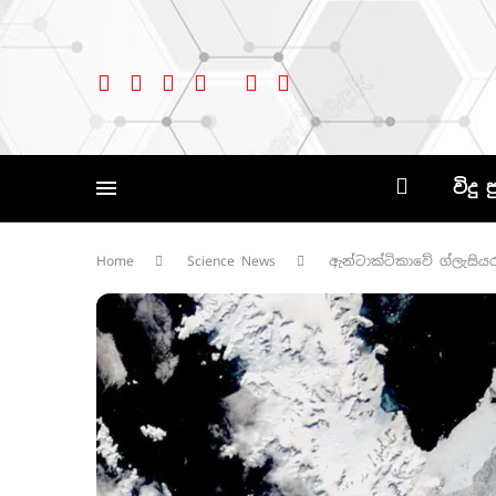
විදු 
Home
Science News
ඇන්ටාක්ටිකාවේ ග්ලැසිය