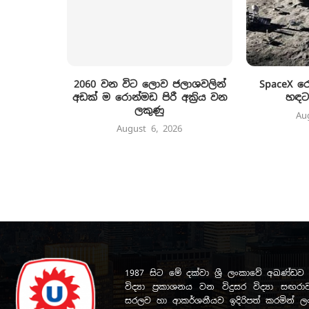
2060 වන විට ලොව ජලාශවලින්
SpaceX 
අඩක් ම රොන්මඩ පිරී අක්‍රිය වන
හඳට
ලකුණු
Au
August 6, 2026
1987 සිට මේ දක්වා ශ්‍රී ලංකාවේ අඛණ්
විද්‍යා ප්‍රකාශනය වන විදුසර විද්‍යා සඟරාව
සරලව හා ආකර්ශනීයව ඉදිරිපත් කරමින් ලංක