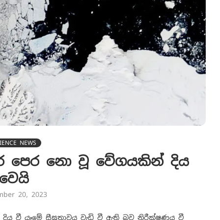
IENCE NEWS
යර පෙර නො වූ වේගයකින් දිය
වෙයි
mber 20, 2023
ිය වී යෑමේ සීඝ්‍රතාවය වැඩි වී ඇති බව නිරීක්ෂණය වී