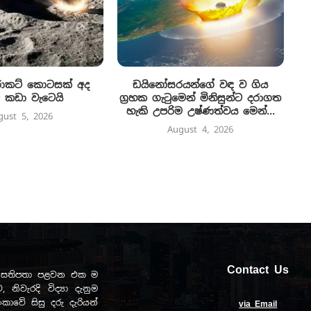
රොකට් කොටසක් අද
ඩයිනෝසරයන්ගේ වඳ ව ගිය
 කඩා වැටෙයි
ග්‍රහක ගැටුමෙන් මිනිසුන්ට දරාගත
හැකි උපරිම උෂ්ණත්වය මෙන්...
gust 5, 2026
August 4, 2026
Contact Us
ඩව සතිපතා පළවන එක ම
, නිවැරදි විද්‍යා දැනුම
ාවේ සිසු දරු දැරියන්
via Email