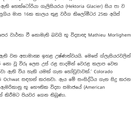
හෙක්ටෝරියා ගැලිසියරය (Hektoria Glacier) සිය පා ව
ුගිය මාස 16ක කාලය තුළ වර්ග කිලෝමීටර 25ක අයිස්
් පෙර වාර්තා වී නොමැති බවයි භූ විද්‍යාඥ Mathieu Morlighem
ඇති වන අසාමාන්‍ය ඉහළ උෂ්ණත්වයයි. මෙසේ ග්ලැසියරවලින්
පෙර නො වූ විරූ ලෙස උස් රළ සාදමින් වෙරළ කලාප වෙත
වා ඇති විය හැකි යමක් ගැන හෝඩුවාවක්.’ Colorado
Naomi Ochwat සඳහන් කරනවා. ඇය මේ සංසිද්ධිය ගැන සිදු කරන
 ඇමරිකානු භූ භෞතික විද්‍යා සමාජයේ (American
පත් කිරීමට පියවර ගෙන තිබුණා.