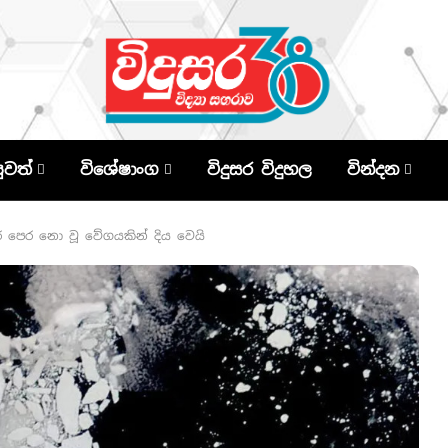
පුවත්
විශේෂාංග
විදුසර විදුහල
වින්දන
ර පෙර නො වූ වේගයකින් දිය වෙයි