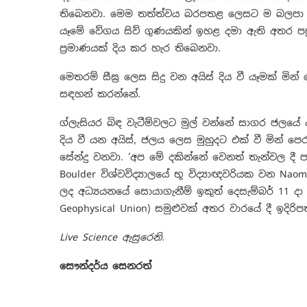
තිබෙනවා. මෙම තත්ත්වය බරපතළ ලෙසට ම බලපා ඇති 
යෑමේ වේගය සිව් ගුණයකින් ඉහළ දමා ඇති අතර පස
ප්‍රමාණයක් දිය කර හැර තිබෙනවා.
මෙතරම් සීඝ්‍ර ලෙස සිදු වන අයිස් දිය වී යෑමක් මින
සඳහන් කරන්නේ.
ග්ලැසියර බිඳ වැටීම්වලට මුල් වන්නේ සාගර ජලයේ 
දිය වී යන අයිස්, ජලය ලෙස මුහුදට එක් වී මින් 
සේන්දු වනවා. ‘අප මේ දකින්නේ වෙනත් තැන්වල දී ප
Boulder විශ්වවිද්‍යාල‌යේ භූ විද්‍යාඥවරියක වන 
ලද අධ්‍යයනයේ සොයාගැනීම් ඉකුත් දෙසැම්බර් 11 දා
Geophysical Union) සමුළුවක් අතර වාරයේ දී ඉදිරි
Live Science ඇසුරෙනි.
සෞන්දර්ය සෙනරත්