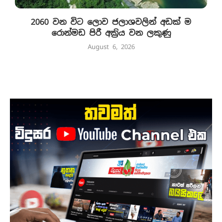
2060 වන විට ලොව ජලාශවලින් අඩක් ම
රොන්මඩ පිරී අක්‍රිය වන ලකුණු
August 6, 2026