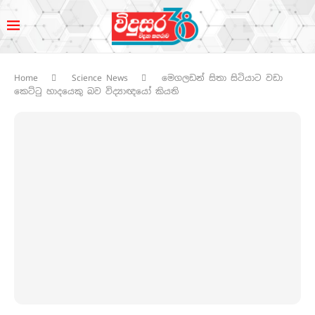
Home
Science News
මෙගලඩන් සිතා සිටියාට වඩා
කෙට්ටු හාදයෙකු බව විද්‍යාඥයෝ කියති