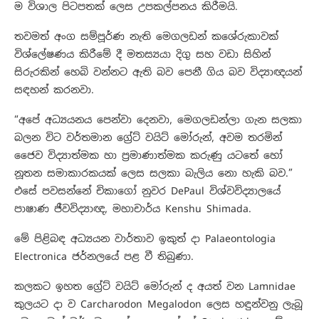
ම විශාල පිටපතක් ලෙස උපකල්පනය කිරීමයි.
තවමත් අංග සම්පූර්ණ නැති මෙගලඩන් කශේරුකාවක්
විශ්ලේෂණය කිරීමේ දී මතස්‍යයා දිගු සහ වඩා සිහින්
සිරුරකින් හෙබි වන්නට ඇති බව පෙනී ගිය බව විද්‍යාඥයන්
සඳහන් කරනවා.
“අපේ අධ්‍යයනය පෙන්වා දෙනවා, මෙගලඩන්ලා ගැන සලකා
බලන විට වර්තමාන ග්‍රේට් වයිට් මෝරුන්, අවම තරමින්
ජෛව විද්‍යාත්මක හා ප්‍රමාණාත්මක කරුණු යටතේ හෝ
නූතන සමාකාරකයක් ලෙස සලකා බැලිය නො හැකි බව.”
එසේ පවසන්නේ චිකාගෝ නුවර DePaul විශ්වවිද්‍යාලයේ
පාෂාණ ජීවවිද්‍යාඥ, මහාචාර්ය Kenshu Shimada.
මේ පිළිබඳ අධ්‍යයන වාර්තාව ඉකුත් දා Palaeontologia
Electronica ජර්නලයේ පළ වී තිබුණා.
කලකට ඉහත ග්‍රේට් වයිට් මෝරුන් ද අයත් වන Lamnidae
කුලයට දා ව Carcharodon Megalodon ලෙස හඳුන්වනු ලැබූ