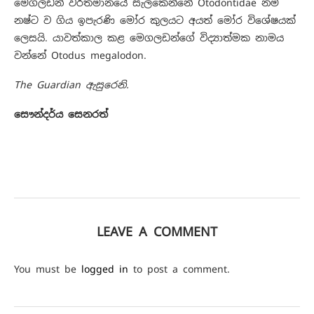
මෙගලඩන් වර්තමානයේ සැලකෙන්නේ Otodontidae නම්
නෂ්ට ව ගිය ඉපැරණි මෝර කුලයට අයත් මෝර විශේෂයක්
ලෙසයි. යාවත්කාල කළ මෙගලඩන්ගේ විද්‍යාත්මක නාමය
වන්නේ Otodus megalodon.
The Guardian ඇසුරෙනි.
සෞන්දර්ය සෙනරත්
LEAVE A COMMENT
You must be
logged in
to post a comment.