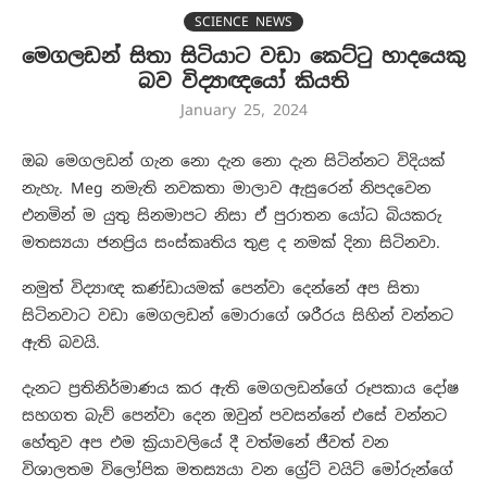
SCIENCE NEWS
මෙගලඩන් සිතා සිටියාට වඩා කෙට්ටු හාදයෙකු
බව විද්‍යාඥයෝ කියති
January 25, 2024
ඔබ මෙගලඩන් ගැන නො දැන නො දැන සිටින්නට විදියක්
නැහැ. Meg නමැති නවකතා මාලාව ඇසුරෙන් නිපදවෙන
එනමින් ම යුතු සිනමාපට නිසා ඒ පුරාතන යෝධ බියකරු
මතස්‍යයා ජනප්‍රිය සංස්කෘතිය තුළ ද නමක් දිනා සිටිනවා.
නමුත් විද්‍යාඥ කණ්ඩායමක් පෙන්වා දෙන්නේ අප සිතා
සිටිනවාට වඩා මෙගලඩන් මොරාගේ ශරීරය සිහින් වන්නට
ඇති බවයි.
දැනට ප්‍රතිනිර්මාණය කර ඇති මෙගලඩන්ගේ රූපකාය දෝෂ
සහගත බැව් පෙන්වා දෙන ඔවුන් පවසන්නේ එසේ වන්නට
හේතුව අප එම ක්‍රියාවලියේ දී වත්මනේ ජීවත් වන
විශාලතම විලෝපික මතස්‍යයා වන ග්‍රේට් වයිට් මෝරුන්ගේ