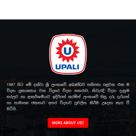
1987 සිට මේ දක්වා ශ්‍රී ලංකාවේ අඛණ්ඩව සතිපතා පළවන එක ම
විද්‍යා ප්‍රකාශනය වන විදුසර විද්‍යා සඟරාව, නිවැරදි විද්‍යා දැනුම
සරලව හා ආකර්ශනීයව ඉදිරිපත් කරමින් ලංකාවේ සිසු දරු දැරියන්
හා සාමාන්‍ය ජනතාව අතර විද්‍යාව ප්‍රචලිත කිරීම උදෙසා කැප වී
සිටියි.
MORE ABOUT US