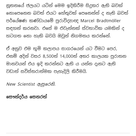
නූතනයේ ජලයට යටින් මෙම ඉදිකිරීම සිදුකර ඇති බවක්
නොපෙනෙන බවත් එයට හේතුවක් පෙනෙන්න් ද නැති බවත්
පර්යේෂණ කණ්ඩායමේ පුරාවිද්‍යාඥ Marcel Bradtmöller
සඳහන් කරනවා. එසේ ම එවැන්නක් ස්වභාවික යමකින් ද
හටගත නො හැකි බවයි ඔවුන් නිගමනය කරන්නේ.
ඒ අනුව එම භූමි කලාපය සාගරයෙන් යට වීමට පෙර,
එනම් අදින් වසර 8,500ත් 14,000ත් අතර කාලයක පුරාතන
මානවයන් එය ඉදි කරන්නට ඇති ය යන්න දැනට ඇති
වඩාත් සවිස්තරාත්මක පැහැදිලි කිරීමයි.
New Scientist ඇසුරෙනි.
සෞන්දර්ය සෙනරත්