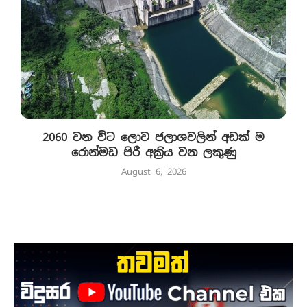
2060 වන විට ලොව ජලාශවලින් අඩක් ම
රොන්මඩ පිරී අක්‍රිය වන ලකුණු
August 6, 2026