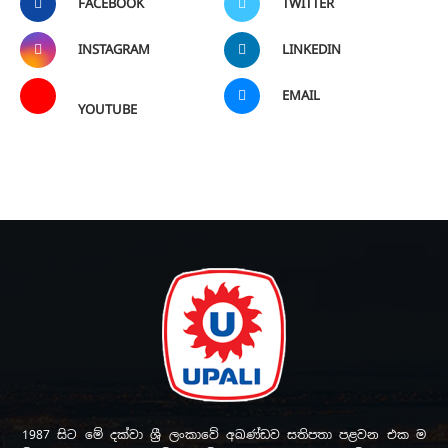
FACEBOOK
TWITTER
INSTAGRAM
LINKEDIN
EMAIL
YOUTUBE
1987 සිට මේ දක්වා ශ්‍රී ලංකාවේ අඛණ්ඩව සතිපතා පළවන එක ම