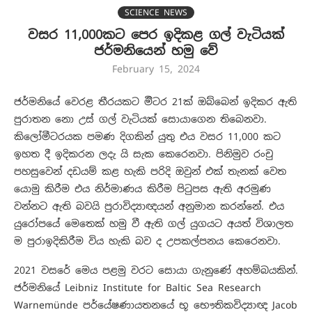
SCIENCE NEWS
වසර 11,000කට පෙර ඉදිකළ ගල් වැටියක්
ජර්මනියෙන් හමු වේ
February 15, 2024
ජර්මනියේ වෙරළ තීරයකට මිිටර 21ක් ඔබ්බෙන් ඉදිකර ඇති
පුරාතන නො උස් ගල් වැටියක් සොයාගෙන තිබෙනවා.
කිලෝමීටරයක පමණ දිගකින් යුතු එය වසර 11,000 කට
ඉහත දී ඉදිකරන ලදැ යි සැක කෙරෙනවා. පිනිමුව රංචු
පහසුවෙන් දඩයම් කළ හැකි පරිදි ඔවුන් එක් තැනක් වෙත
යොමු කිරීම එය නිර්මාණය කිරීම පිටුපස ඇති අරමුණ
වන්නට ඇති බවයි පුරාවිද්‍යාඥයන් අනුමාන කරන්නේ. එය
යුරෝපයේ මෙතෙක් හමු වී ඇති ගල් යුගයට අයත් විශාලත
ම පුරාඉදිකිරීම විය හැකි බව ද උපකල්පනය කෙරෙනවා.
2021 වසරේ මෙය පළමු වරට සොයා ගැනුණේ අහම්බයකින්.
ජර්මනියේ Leibniz Institute for Baltic Sea Research
Warnemünde පර්යේෂණායතනයේ භූ භෞතිකවිද්‍යාඥ Jacob