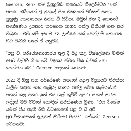
Geersen, Rerik නම් මුහුදුබඩ නගරයට කිලෝමීටර 10ක්
පමණ ඔබ්බෙන් වූ මුහුදේ සිය ශිෂ්‍යයන් පිරිසක් සමග
පුහුණු අභ්‍යාසයක නිරත වී සිටියා. ඔවුන් එහි දී සොනාර්
තාක්ෂණය උපකාර කරගෙන සාගර පත්ල සිතියම් ගත කර
තිබුණා. එහි යම් අසාමාන්‍ය ලක්ෂණයක් පෙන්නුම් කෙරෙන
බව වැටහී ගියේ ඒ අනුවයි.
“පසු ව, පර්යේෂණාගාරය තුළ දී සිදු කළ විශ්ලේෂණ මඟින්
අපට වැටහී ගියා මේ ව්‍යුහය ස්වභාවික බවක් නො
පෙන්වන බව.” Geersen සඳහන් කරනවා.
2022 දී ඔහු සහ පර්යේෂණ සගයන් අදාළ ව්‍යුහයට පිරික්සා
බැලීම සඳහා නො ගැඹුරු සාගර පත්ල වෙත කැමරාවක්
පහත් කළ අතර ඉන් එය ගල් කුට්ටි අසුරා සකස් කරන
ලද්දක් බව වඩාත් හොඳින් නිරීක්ෂණය වුණා. “එය විශේෂ
යමක් විය හැකි බව වටාහාගත් පසු ව යි අපි
පුරාවිද්‍යාඥයන් දැනුවත් කිරීමට පියවර ගත්තේ.” Geersen
පවසනවා.