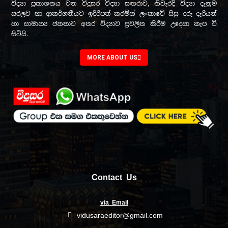
විද්‍යා ප්‍රකාශනය වන විදුසර විද්‍යා සඟරාව, නිවැරදි විද්‍යා දැනුම
සරලව හා ආකර්ශනීයව ඉදිරිපත් කරමින් ලංකාවේ සිසු දරු දැරියන්
හා සාමාන්‍ය ජනතාව අතර විද්‍යාව ප්‍රචලිත කිරීම උදෙසා කැප වී
සිටියි.
MORE ABOUT US
Contact Us
via Email
vidusaraeditor@gmail.com