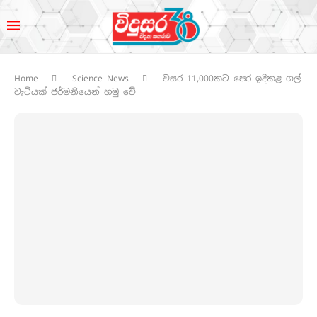
Home
Science News
වසර 11,000කට පෙර ඉදිකළ ගල්
වැටියක් ජර්මනියෙන් හමු වේ