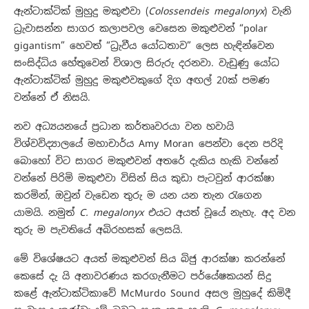
ඇන්ටාක්ටික් මුහුදු මකුළුවා (
Colossendeis megalonyx
) වැනි
ධ්‍රැවාසන්න සාගර කලාපවල වෙසෙන මකුළුවන් “polar
gigantism” හෙවත් “ධ්‍රැවීය යෝධතාව” ලෙස හැඳින්වෙන
සංසිද්ධිය හේතුවෙන් විශාල සිරුරු දරනවා. වැඩුණු යෝධ
ඇන්ටාක්ටික් මුහුදු මකුළුවකුගේ දිග අඟල් 20ක් පමණ
වන්නේ ඒ නිසයි.
නව අධ්‍යයනයේ ප්‍රධාන කර්තෘවරයා වන හවායි
විශ්වවිද්‍යාලයේ මහාචාර්ය Amy Moran පෙන්වා දෙන පරිදි
බොහෝ විට සාගර මකුළුවන් අතරේ දැකිය හැකි වන්නේ
වන්නේ පිරිමි මකුළුවා විසින් සිය කුඩා පැටවුන් ආරක්ෂා
කරමින්, ඔවුන් වැඩෙන තුරු ම යන යන තැන රැගෙන
යාමයි. නමුත්
C. megalonyx
එයට අයත් වූයේ නැහැ. අද වන
තුරු ම පැවතියේ අබිරහසක් ලෙසයි.
මේ විශේෂයට අයත් මකුළුවන් සිය බිජු ආරක්ෂා කරන්නේ
කෙසේ දැ යි අනාවරණය කරගැනීමට පර්යේෂකයන් සිදු
කළේ ඇන්ටාක්ටිකාවේ McMurdo Sound අසල මුහුදේ කිමිදී