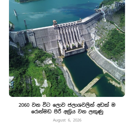
2060 වන විට ලොව ජලාශවලින් අඩක් ම
රොන්මඩ පිරී අක්‍රිය වන ලකුණු
August 6, 2026