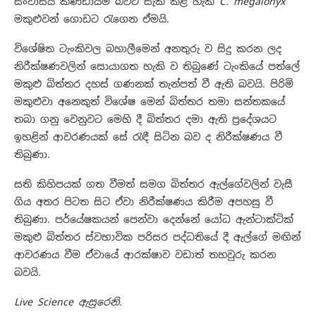
සංවාසය කණ්ඩායම් බවට සැක කළ හැකි
C. megalonyx
මකුළුවන් ගොඩට රැගෙන ඒමයි.
විශේෂිත ටැංකිවල බහාලීමෙන් අනතුරු ව සිදු කරන ලද
නිරීක්ෂණවලින් සොයාගත හැකි ව තිබුණේ ටැංකියේ පත්ලේ
මකුළු බිත්තර දහස් ගණනක් තැන්පත් වී ඇති බවයි. පිරිමි
මකුළුවා අනෙකුත් විශේෂ මෙන් බිත්තර තමා සන්තකයේ
තබා ගනු වෙනුවට මෙහි දී බිත්තර දමා ඇති ප්‍රදේශයට
ඉහළින් ආවරණයක් සේ රැඳී සිටින බව ද නිරීක්ෂණය වී
තිබුණා.
සති කිහිපයක් ගත වීමත් සමග බිත්තර ඇල්ගේවලින් වැසී
ගිය අතර පිටත සිට ඒවා නිරීක්ෂණය කිරීම අපහසු වී
තිබුණා. පර්යේෂකයන් පෙන්වා දෙන්නේ යෝධ ඇන්ටාක්ටික්
මකුළු බිත්තර ස්වභාවික පරිසර පද්ධතියේ දී ඇල්ගේ මඟින්
ආවරණය වීම ඒවායේ ආරක්ෂාව වඩාත් තහවුරු කරන
බවයි.
Live Science ඇසුරෙනි.