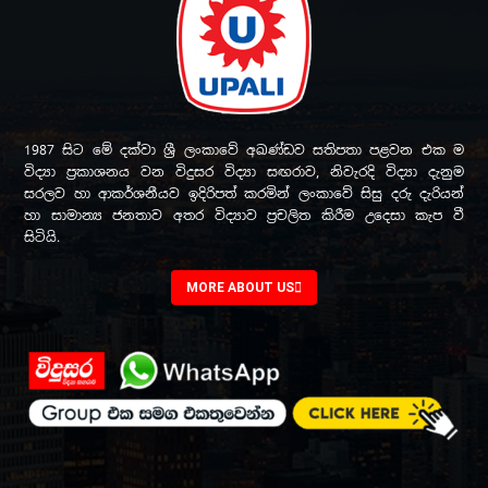
1987 සිට මේ දක්වා ශ්‍රී ලංකාවේ අඛණ්ඩව සතිපතා පළවන එක ම
විද්‍යා ප්‍රකාශනය වන විදුසර විද්‍යා සඟරාව, නිවැරදි විද්‍යා දැනුම
සරලව හා ආකර්ශනීයව ඉදිරිපත් කරමින් ලංකාවේ සිසු දරු දැරියන්
හා සාමාන්‍ය ජනතාව අතර විද්‍යාව ප්‍රචලිත කිරීම උදෙසා කැප වී
සිටියි.
MORE ABOUT US