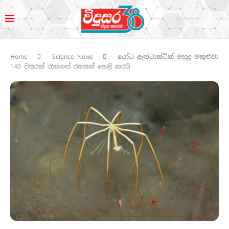
Home
Science News
යෝධ ඇන්ටාක්ටික් මහුදු මකුළුවා
140 වසරක් රැකගත් රහසක් හෙළි කරයි