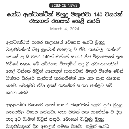
SCIENCE NEWS
යෝධ ඇන්ටාක්ටික් මහුදු මකුළුවා 140 වසරක්
රැකගත් රහසක් හෙළි කරයි
March 4, 2024
ඇන්ටාක්ටික් සාගර කලාපයේ වෙසෙන යෝධ මුහුදු
මකුළුවන්ගේ බිජු ළෑමෙන් අනතුරු ව ඒවා රැකබලා ගන්නේ
කෙසේ දැ යි වසර 140ක් තිස්සේ සාගර ජීව විද්‍යාඥයන් දැන
සිටියේ නැහැ. මේ අබිරහස විසඳමින් සිදු වූ අධ්‍යයනයකින්
හෙළි වන්නේ ඔවුන් අනෙකුත් සාගරවාසී මකුළු විශේෂ මෙන්
බිත්තර සිරුරේ තැන්පත් කරගනිමින් යන යන තැන රැගෙන
යනවා වෙනුවට ඒවා දහස් ගණනින් සාගර පත්ලට සවි
කරන බවයි.
ආත්‍රපෝඩා වංශයට අයත් සාගර මකුළුවන් ලොව පුරා මුහුදු
කලාපවල වාසය කරනවා. ඉතා සිහින් සහ සාපේක්ෂ ව දිගු
පාද අට බැගින් ඔවුන් සතුයි. බොහෝ වැඩුණු මුහුදු
මකුළුවකුගේ දිග අඟලක් පමණ වනවා. නමුත් යෝධ