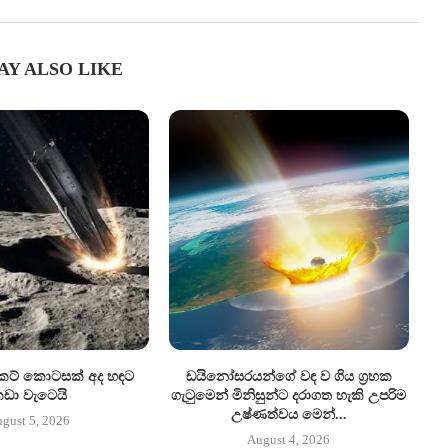
AY ALSO LIKE
කට් කොටසක් අද හඳට
ඩයිනෝසරයන්ගේ වඳ ව ගිය ග්‍රහක
ඩා වැටෙයි
ගැටුමෙන් මිනිසුන්ට දරාගත හැකි උපරිම
උෂ්ණත්වය මෙන්...
gust 5, 2026
August 4, 2026