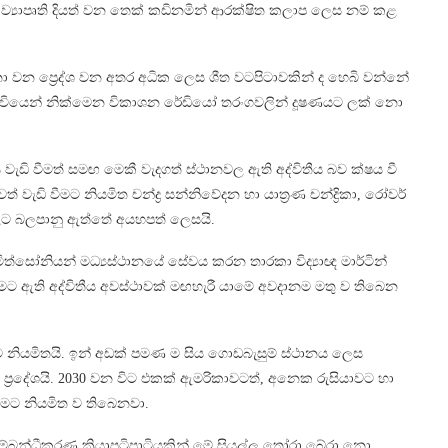
මේ ව්‍යාපෘති දියත් වන තෙක් කඩිනමින් ආරක්ෂිත කලාප ලෙස නම් කළ
වන ප්‍රෙද්ශ වන අතර අධික ලෙස ශීත වටපිටාවකින් ද හෙබි වන්නේ
ෘථිවියෙන් නික්මෙන විකාශන රේඩියෝ තරංගවලින් දූෂණයට ලක් නො
 වැඩි වීමත් සමඟ මෙකී වැදගත් ස්ථානවල ඇති අද්විතීය බව ක්ෂය වී
ැඩි වීමට නියමිත චන්ද්‍ර සන්නිවේදන හා යාත්‍රණ චන්ද්‍රිකා, රෝවර්
ශවලට බලපානු ඇත්තේ අයහපත් ලෙසයි.
්මිත්සෝනියන් මධ්‍යස්ථානයේ සේවය කරන තාරකා විද්‍යාඥ මාර්ටින්
මට ඇති අද්විතීය අවස්ථාවක් මඟහැරී යාමේ අවදානම මතු ව තිබෙන
මට නියමිතයි. ඉන් අඩක් පමණ ම සිය ගොඩබැසුම් ස්ථානය ලෙස
ප්‍රදේශයි. 2030 වන විට එකක් ඇමරිකාවටත්, අනෙක රුසියාව‌ට හා
 වීමට නියමිත ව තිබෙනවා.
සම්බන්ධීකරණ ක්‍රියාපටිපාටියකින් මේ සියල්ල තෝරා බේරා නො