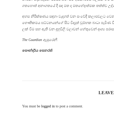
ගතහොත් අනාගතයේ දී සඳ මත ද මතභේදාත්මක තත්ත්ව උද්
අහස නිරීක්ෂණය සඳහා වැදගත් වන සංවේදී කලාපවලට වෙනත්
භෞතිකමය ඝට්ටනයන්ගේ සිට විද්‍යුත් චුම්භක බාධා පැමිණ 
ලක් වීම සහ ඇති වන දුහුවිලි වලාවන් හේතුවෙන් දෘශ්‍ය පර
The Guardian ඇසුරෙනි.
සෞන්දර්ය සෙනරත්
LEAVE
You must be
logged in
to post a comment.