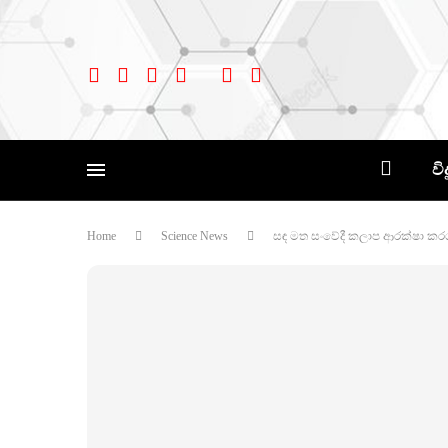
වි
Home
Science News
සඳ මත සංවේදී කලාප ආරක්ෂා කරග