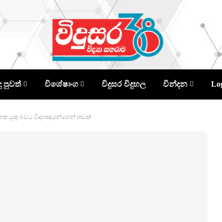
දු පුවත්
විශේෂාංග
විදුසර විදුහල
වින්දන
Lo
ත යුතු බවට විද්‍යාඥයන්ගෙන් හඬක්