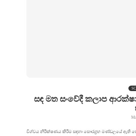
SC
සඳ මත සංවේදී කලාප ආරක්ෂා
Ma
විශ්වය නිරීක්ෂණය කිරීම සඳහා සෞරග්‍රහ මණ්ඩලයේ ඇති 