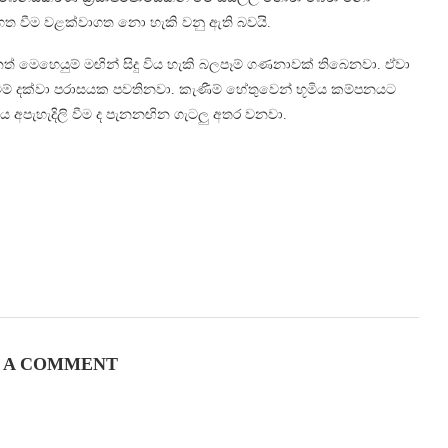
ගත වීම වළක්වාගත නො හැකි වනු ඇති බවයි.
 මෙහෙයුම් මඟින් සිදු විය හැකි බලපෑම් ගණනාවක් තිබෙනවා. ඒවා
වීම් දක්වා පරාසයක පවතිනවා. කැණීම් හේතුවෙන් භූමිය කම්පනයට
ාසය අපැහැදිලි වීම ද පැනනඟින ගැටලු අතර වනවා.
 A COMMENT