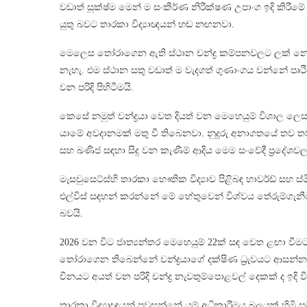
වඩාත් සූක්ෂ්ම මෙන් ම සංකීර්ණ නිරීක්ෂණ උපාංග ඉදි කිරී
යුතු බවට තාරකා විද්‍යාඥයන් හඬ නඟනවා.
මෙලෙස තෝරාගෙන ඇති ස්ථාන චන්ද්‍ර කම්පනවලට ලක් නො 
නැහැ. එම ස්ථාන සතු වඩාත් ම වැදගත් ගුණාංගය වන්නේ ප
වන පරිදි පිහිටීමයි.
කෙසේ නමුත් චන්ද්‍රයා වෙත දියත් වන මෙහෙයුම් විශාල ලෙස
යාමේ අවදානමක් මතු වී තිබෙනවා. නුදුරු අනාගතයේ තව තවත් ව
සහ ඛණිජ සඳහා සිදු වන කැණීම් ආදිය මෙම සංවේදී ප්‍රදේ
මැසචුසෙට්ස්හි තාරකා භෞතික විද්‍යාව පිළිබඳ හාවර්ඩ් සහ ස
එල්විස් සඳහන් කරන්නේ මේ හේතුවෙන් විශ්වය තේරුම්ගැනී
බවයි.
2026 වන විට ජාත්‍යන්තර මෙහෙයුම් 22ක් සඳ වෙත ළඟා වී
තෝරාගෙන තිබෙන්නේ චන්ද්‍රයාගේ දක්ෂිණ ධ්‍රැවයට ආසන්න 
චීනයට අයත් වන පරිදි චන්ද්‍ර නැවතුම්පොළවල් දෙකක් ද ඉදි
තාරකා විද්‍යාඥයන් පවසන්නේ යම් අධිකාරීමය බලයක් හිමි 