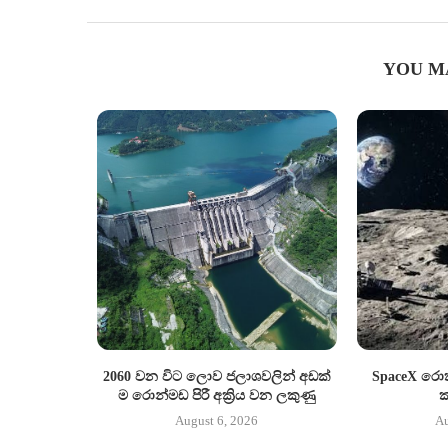
YOU M
2060 වන විට ලොව ජලාශවලින් අඩක්
SpaceX රො
ම රොන්මඩ පිරී අක්‍රිය වන ලකුණු
ක
August 6, 2026
Au