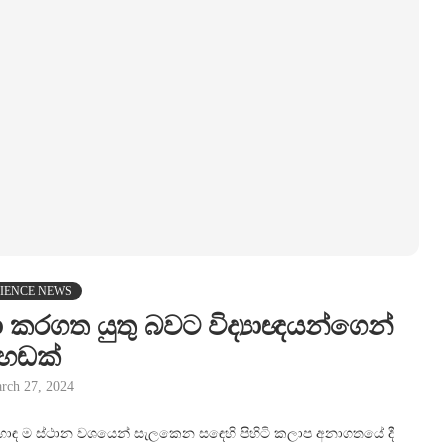
IENCE NEWS
 කරගත යුතු බවට විද්‍යාඥයන්ගෙන්
හඬක්
rch 27, 2024
හොඳ ම ස්ථාන වශයෙන් සැලකෙන සඳෙහි පිහිටි කලාප අනාගතයේ දී