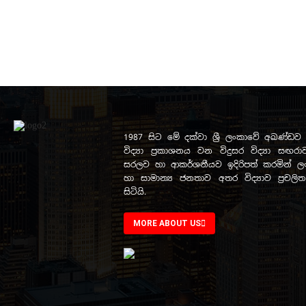
1987 සිට මේ දක්වා ශ්‍රී ලංකාවේ අඛණ්
විද්‍යා ප්‍රකාශනය වන විදුසර විද්‍යා සඟරාව
සරලව හා ආකර්ශනීයව ඉදිරිපත් කරමින් ලංක
හා සාමාන්‍ය ජනතාව අතර විද්‍යාව ප්‍රචල
සිටියි.
MORE ABOUT US