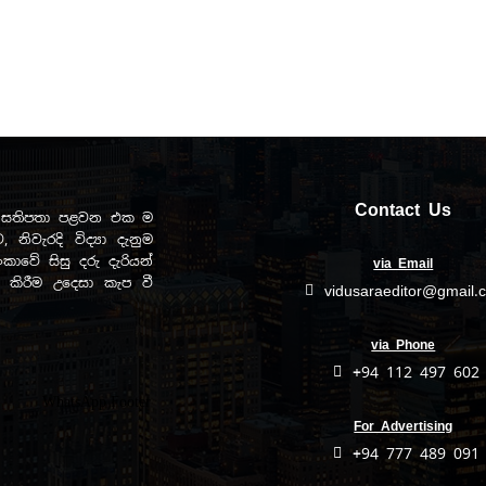
Contact Us
ඩව සතිපතා පළවන එක ම
, නිවැරදි විද්‍යා දැනුම
ාවේ සිසු දරු දැරියන්
via Email
ිත කිරීම උදෙසා කැප වී
vidusaraeditor@gmail.
via Phone
+94 112 497 602
For Advertising
+94 777 489 091