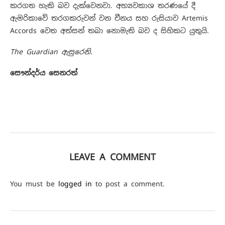
කරගත හැකි බව දැක්වෙනවා. අභ්‍යවකාශ තරණයේ දී
ඇමරිකාවේ තරගකරුවන් වන චීනය සහ රුසියාව Artemis
Accords වෙත අත්සන් තබා නොමැති බව ද සිහිකට යුතුයි.
The Guardian ඇසුරෙනි.
සෞන්දර්ය සෙනරත්
LEAVE A COMMENT
You must be
logged in
to post a comment.