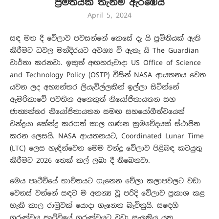
ප්‍රමිතියක් තැනීම ඇරඹෙයි
April 5, 2024
සඳ මත දී වේලාව පවසන්නේ කෙසේ දැ යි ප්‍රමිතියක් ඇති
කිරීමට ධවල මන්දිරයට අවශ්‍ය වී ඇතැ යි The Guardian
වාර්තා කරනවා. ඉකුත් අඟහරුවාදා US Office of Science
and Technology Policy (OSTP) විසින් NASA ආයතනය වෙත
යවන ලද අභ්‍යන්තර ලියැවිල්ලකින් ඉල්ලා සිටින්නේ
ඇමරිකාවේ පවතින අනෙකුත් නියෝජිතායතන සහ
ජාත්‍යන්තර නියෝජිතායතන සමඟ සහයෝගීත්වයෙන්
චන්ද්‍රයා කේන්ද්‍ර කරගත් කාල ගණන ක්‍රමවේදයක් ස්ථාපිත
කරන ලෙසයි. NASA ආයතනයට, Coordinated Lunar Time
(LTC) ලෙස හැඳින්වෙන මෙම චන්ද්‍ර වේලාව පිළිබඳ කටයුතු
කිරීමට 2026 තෙක් කල් ලබා දී තිබෙනවා.
මෙය පෘථිවියේ භාවිතයට ගැනෙන වේලා කලාපවලට වඩා
වෙනස් වන්නේ සඳට ම අනන්‍ය වූ පරිදි වේලාව ප්‍රකාශ කළ
හැකි කාල රාමුවක් යොදා ගැනෙන බැවිනුයි. සඳෙහි
ගුරුත්වය පෘථිවියේ ගුරුත්වයට වඩා සැලකිය යුතු