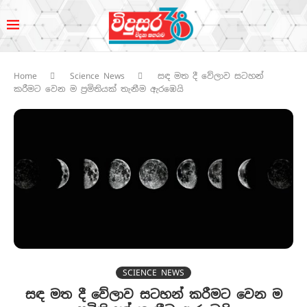
Home
Science News
සඳ මත දී වේලාව සටහන්
කරීමට වෙන ම ප්‍රමිතියක් තැනීම ඇරඹෙයි
SCIENCE NEWS
සඳ මත දී වේලාව සටහන් කරීමට වෙන ම