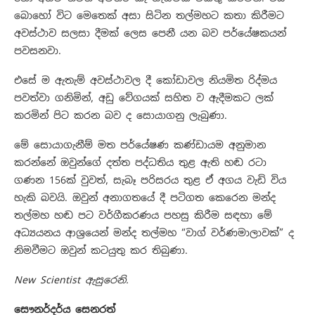
බොහෝ විට මෙතෙක් අසා සිටින තල්මහට කතා කිරීමට
අවස්ථාව සලසා දීමක් ලෙස පෙනී යන බව පර්යේෂකයන්
පවසනවා.
එසේ ම ඇතැම් අවස්ථාවල දී කෝඩාවල නියමිත රිද්මය
පවත්වා ගනිමින්, අඩු වේගයක් සහිත ව ඇදීමකට ලක්
කරමින් පිට කරන බව ද සොයාගනු ලැබුණා.
මේ සොයාගැනීම් මත පර්යේෂණ කණ්ඩායම අනුමාන
කරන්නේ ඔවුන්ගේ දත්ත පද්ධතිය තුළ ඇති හඬ රටා
ගණන 156ක් වුවත්, සැබෑ පරිසරය තුළ ඒ අගය වැඩි විය
හැකි බවයි. ඔවුන් අනාගතයේ දී පටිගත කෙරෙන මන්ද
තල්මහ හඬ පට වර්ගීකරණය පහසු කිරීම සඳහා මේ
අධ්‍යයනය ආශ්‍රයෙන් මන්ද තල්මහ “වාග් වර්ණමාලාවක්” ද
නිමවීමට ඔවුන් කටයුතු කර තිබුණා.
New Scientist ඇසුරෙනි.
සෞනර්දර්ය සෙනරත්