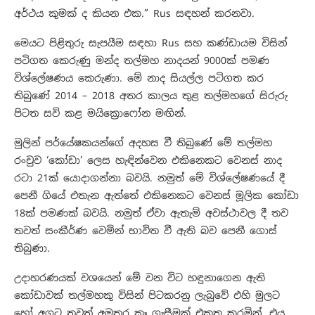
අර්ථය කුමක් ද කියන එක.” Rus සඳහන් කරනවා.
මෙයට පිළිතුරු සැපයීම සඳහා Rus සහ කණ්ඩායම විසින්
පටිගත කෙරුණු මන්ද තල්මහ නාදයන් 9000ක් පමණ
විශ්ලේෂණය කෙරුණා. මේ නාද සියල්ල පටිගත කර
තිබුණේ 2014 – 2018 අතර කාලය තුළ තල්මහගේ සිරුරු
පිටත සවි කළ මයික්‍රොෆෝන මඟින්.
මුලින් පර්යේෂකයන්ගේ අදහස වී තිබුණේ මේ තල්මහ
රංචුව ‘කෝඩා’ ලෙස හැඳින්වෙන එකිනෙකට වෙනස් නාද
රටා 21ක් යොදාගන්නා බවයි. නමුත් මේ විශ්ලේෂණයේ දී
පෙනී ගියේ එතැන ඇත්තේ එකිනෙකට වෙනස් මූලික කෝඩා
18ක් පමණක් බවයි. නමුත් ඒවා ඇතැම් අවස්ථාවල දී තව
තවත් සංකීර්ණ වෙමින් භාවිත වී ඇති බව පෙනී ගොස්
තිබුණා.
උදාහරණයක් වශයෙන් මේ වන විට හඳුනාගෙන ඇති
කෝඩාවක් තල්මහකු විසින් පිටකරනු ලැබුවේ එහි මුලට
හෝ අගට තවත් අමතර කෑ ගැසීමක් එකතු කරමින්. එය