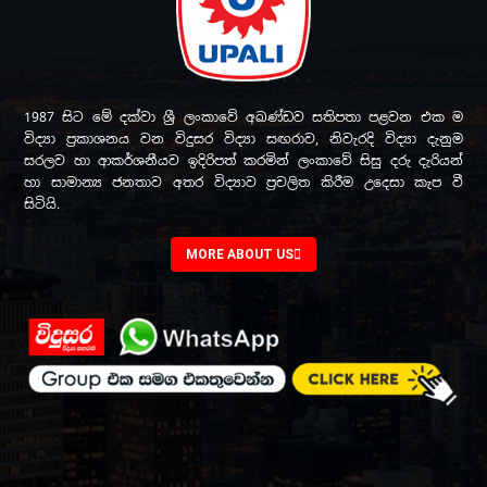
1987 සිට මේ දක්වා ශ්‍රී ලංකාවේ අඛණ්ඩව සතිපතා පළවන එක ම
විද්‍යා ප්‍රකාශනය වන විදුසර විද්‍යා සඟරාව, නිවැරදි විද්‍යා දැනුම
සරලව හා ආකර්ශනීයව ඉදිරිපත් කරමින් ලංකාවේ සිසු දරු දැරියන්
හා සාමාන්‍ය ජනතාව අතර විද්‍යාව ප්‍රචලිත කිරීම උදෙසා කැප වී
සිටියි.
MORE ABOUT US