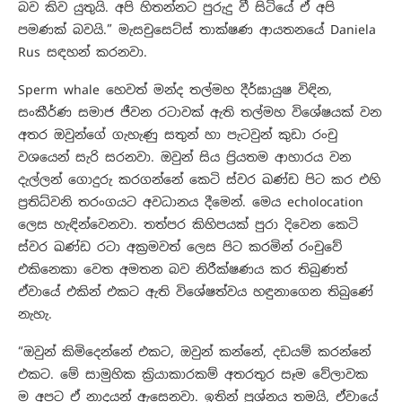
බව කිව යුතුයි. අපි හිතන්නට පුරුදු වී සිටියේ ඒ අපි
පමණක් බවයි.” මැසචුසෙට්ස් තාක්ෂණ ආයතනයේ Daniela
Rus සඳහන් කරනවා.
Sperm whale හෙවත් මන්ද තල්මහ දීර්ඝායුෂ විඳින,
සංකීර්ණ සමාජ ජීවන රටාවක් ඇති තල්මහ විශේෂයක් වන
අතර ඔවුන්ගේ ගැහැණු සතුන් හා පැටවුන් කුඩා රංචු
වශයෙන් සැරි සරනවා. ඔවුන් සිය ප්‍රියතම ආහාරය වන
දැල්ලන් ගොදුරු කරගන්නේ කෙටි ස්වර ඛණ්ඩ පිට කර එහි
ප්‍රතිධ්වනි තරංගයට අවධානය දීමෙන්. මෙය echolocation
ලෙස හැඳින්වෙනවා. තත්පර කිහිපයක් පුරා දිවෙන කෙටි
ස්වර ඛණ්ඩ රටා අක්‍රමවත් ලෙස පිට කරමින් රංචුවේ
එකිනෙකා වෙත අමතන බව නිරීක්ෂණය කර තිබුණත්
ඒවායේ එකින් එකට ඇති වි‍ශේෂත්වය හඳුනාගෙන තිබුණේ
නැහැ.
“ඔවුන් කිමිදෙන්නේ එකට, ඔවුන් කන්නේ, දඩයම් කරන්නේ
එකට. මේ සාමුහික ක්‍රියාකාරකම් අතරතුර සෑම වේලාවක
ම අපට ඒ නාදයන් ඇසෙනවා. ඉතින් ප්‍රශ්නය තමයි, ඒවායේ