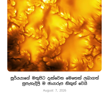
සූර්යයාගේ මතුපිට දැක්වෙන මෙතෙක් ලබාගත්
සුපැහැදිලි ම ඡායාරූප නිකුත් වෙයි
August 7, 2026