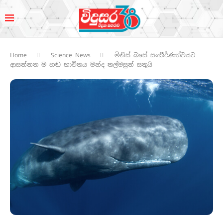
Home
Science News
මිනිස් බසේ සංකීර්ණත්වයට
ආසන්නත ම හඬ භාවිතය මන්ද තල්මසුන් සතුයි