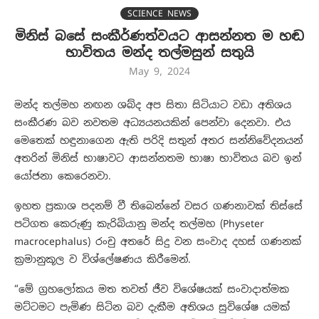
SCIENCE NEWS
මිනිස් බසේ සංකීර්ණත්වයට ආසන්නත ම හඬ
භාවිතය මන්ද තල්මසුන් සතුයි
May 9, 2024
මන්ද තල්මහ නඟන ශබ්ද අප සිතා සිටියාට වඩා අතිශය
සංකීරණ බව නවතම අධ්‍යයනයකින් පෙන්වා දෙනවා. එය
මෙතෙක් හඳුනාගෙන ඇති පරිදි සතුන් අතර සන්නිවේදනයන්
අතරින් මිනිස් භාෂාවට ආසන්නතම භාෂා භාවිතය බව ඉන්
යෝජනා කෙරෙනවා.
ඉහත ප්‍රකාශ පදනම් වී තිබෙන්නේ වසර ගණනාවක් තිස්සේ
පටිගත කෙරුණු කැරිබියානු මන්ද තල්මහ (Physeter
macrocephalus) රංචු අතරේ සිදු වන සංවාද දහස් ගණනක්
ක්‍රමානුකූල ව විශ්ලේෂණය කිරීමෙන්.
“මේ ග්‍රහලෝකය මත තවත් ජීව විශේෂයක් සංවාදාත්මක
මට්ටමට පැමිණ සිටින බව දැකීම අතිශය සුවිශේෂ යමක්