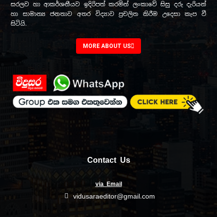
සරලව හා ආකර්ශනීයව ඉදිරිපත් කරමින් ලංකාවේ සිසු දරු දැරියන්
හා සාමාන්‍ය ජනතාව අතර විද්‍යාව ප්‍රචලිත කිරීම උදෙසා කැප වී
සිටියි.
MORE ABOUT US
Contact Us
via Email
vidusaraeditor@gmail.com