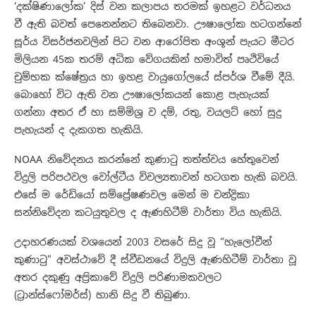
‘දක්ෂිණාලෝක’ දිස් වන කලාපය තරමක් ඉහළට වර්ධනය
වී ඇති බවත් පෙනෙන්නට තිබෙනවා. ඌෂාලෝක හටගන්⁣නේ
සූර්ය විසර්ජනවලින් පිට වන ආරෝපිත අංශූන් පැයට මීටර
මිලියන 45ක තරම් අධික වේගයකින් හමාවිත් පෘථිවියේ
චුම්භක ක්ෂේත්‍රය හා ඉහළ වායුගෝලයේ ස්පර්ශ වීමේ දීයි.
බොහෝ විට ඇති වන ඌෂාලෝකයන් කොළ පැහැයක්
ගන්නා අතර ඒ හා සම්මිශ්‍ර ව දම්, රතු, වයලට් හෝ සුදු
පැහැයන් ද දැකගත හැකියි.
NOAA නිවේදනය කරන්නේ කුණාටු තත්ත්වය හේතුවෙන්
විදුලි පරිපථවල වෝල්ටීය විචල්‍යතාවන් හටගත හැකි බවයි.
එසේ ම රේඩියෝ සම්ප්‍රේෂණවල මෙන් ම චන්ද්‍රිකා
සන්⁣නිවේදන කටයුතුවල ද ඇණහිටීම් වාර්තා විය හැකියි.
උදාහරණයක් වශයෙන් 2003 වසරේ සිදු වූ “හැලෝවීන්
කුණාටු” අවස්ථාවේ දී ස්වීඩනයේ විදුලි ඇණහිටීම් වාර්තා වූ
අතර දකුණු අප්‍රිකාවේ විදුලි පරිණාමකවලට
(ට්‍රාන්ස්ෆෝමර්ස්) හානි සිදු වී තිබුණා.