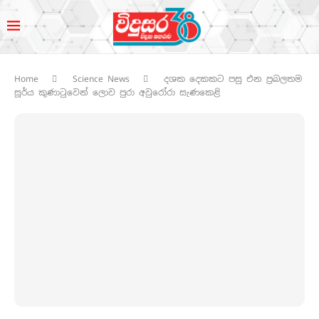
Home
Science News
දශක දෙකකට පසු එන ප්‍රබලතම
සූර්ය කුණාටුවෙන් ලොව පුරා අවුරෝරා සැණකෙළි