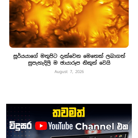
සූර්යයාගේ මතුපිට දැක්වෙන මෙතෙක් ලබාගත්
සුපැහැදිලි ම ඡායාරූප නිකුත් වෙයි
August 7, 2026