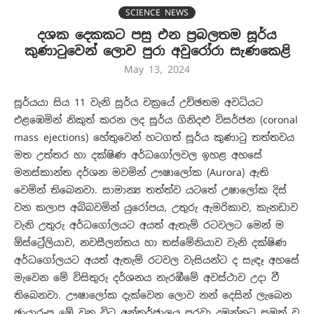
SCIENCE NEWS
දශක දෙකකට පසු එන ප්‍රබලතම සූර්ය
කුණාටුවෙන් ලොව පුරා අවුරෝරා සැණකෙළි
May 13, 2024
සූර්යයා සිය 11 වැනි සූර්ය චක්‍රයේ උච්ඡතම අවධියට
එළඹෙමින් නිකුත් කරන ලද සූර්ය ගිනිදළු විසර්ජන (coronal
mass ejections) හේතුවෙන් හටගත් සූර්ය කුණාටු තත්තවය
මත උත්තර හා දක්ෂිණ අර්ධගෝලවල ඉහළ අහසේ
මනස්කාන්ත දර්ශන මවමින් ඌෂාලෝක (Aurora) ඇති
වෙමින් තිබෙනවා. සාමාන්‍ය තත්ත්ව යටතේ උෂාලෝක දිස්
වන කලාප අබිබවමින් යුරෝපය, උතුරු ඇමරිකාව, කැනඩාව
වැනි උතුරු අර්ධගෝලයට අයත් ඇතැම් රටවලට මෙන් ම
ඕස්ට්‍රේලියාව, නවසීලන්තය හා තස්මේනියාව වැනි දක්ෂිණ
අර්ධගෝලයට අයත් ඇතැම් රටවල වැසියන්ට ද සැඳෑ අහසේ
මැවෙන මේ විසිතුරු දර්ශනය නැරඹීමේ අවස්ථාව උදා වී
තිබෙනවා. ඌෂාලෝක දැක්වෙන ලොව නන් දෙසින් ලැබෙන
ඡායාරූප මේ වන විට අන්තර්ජාලය පුරවා දමන්නට සමත් ව