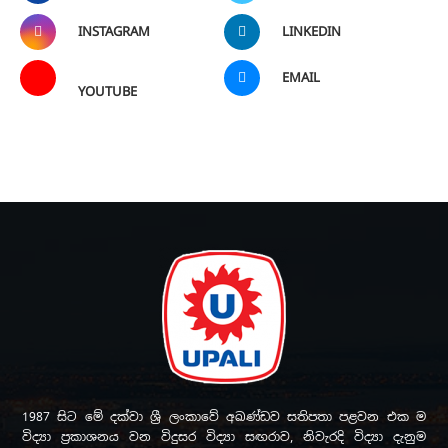
INSTAGRAM
LINKEDIN
EMAIL
YOUTUBE
1987 සිට මේ දක්වා ශ්‍රී ලංකාවේ අඛණ්ඩව සතිපතා පළවන එක ම
විද්‍යා ප්‍රකාශනය වන විදුසර විද්‍යා සඟරාව, නිවැරදි විද්‍යා දැනුම