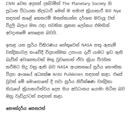
CNN වෙත අදහස් දක්වමින් The Planetary Society හි
ප්‍රධාන විධායක නිලධාරී මෙන් ම සමාජ ක්‍රියාකාරී Bill Nye
සඳහන් ක⁣ළේ කෙතරම් මනස්කාන්ත දර්ශන මවාලූ වත්
විදුලි බලය මත රඳා පවතින නූතන ලෝකය එමඟින්
අවදානමේ හෙළෙන බවයි.
ඉහළ යන සූර්ය විකිරණය හේතුවෙන් NASA සතු ඇතැම්
චන්ද්‍රිකාවල සංවේදී විද්‍යාත්මක උපාංග දැවී යාමට ඉඩ ඇති
බැවින් අවශ්‍යතාවක් මතු වුවහොත් ඒවා ක්‍රියා විරහිත
කරීමට සිදු වනු ඇති බව NASA ආයතනයේ සූර්ය භෞතික
විද්‍යා අංශයේ අධ්‍යක්ෂ Antti Pulkkinen සඳහන් කළා. එසේ
වුවත් මේ මොහොතේ දී පවා සූර්ය නිරීක්ෂණ චන්ද්‍රිකා
හිරුගේ ක්‍රියාකාරිත්වය දෙස සිය අවධානය යොමා සිටින බව
ඔහු වැඩිදුරටත් සඳහන් කළා.
සෞන්දර්ය සෙනරත්