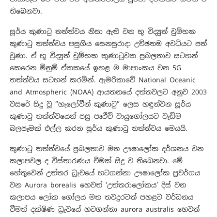
තිබෙනවා.
සූර්ය කුණාටු තත්ත්වය නිසා ඇති වන භූ විද්‍යුත් චුම්භක
කුණාටු තත්ත්වය පසුගිය සෙනසුරාදා උච්ඡතම අවධියට පත්
වුණා. ඒ භූ විද්‍යුත් චුම්භක කුණාටුවක ප්‍රබලතාව සටහන්
කෙරෙන මිනුම් ඒකකයේ ඉහළ ම මාපාංකය වන 5G
තත්ත්වය සටහන් කරමින්. ඇමරිකාවේ National Oceanic
and Atmospheric (NOAA) ආයතනයේ දත්තවලට අනුව 2003
වසරේ සිදු වූ “හැලෝවීන් කුණාටු” ලෙස හඳුන්වන සූර්ය
කුණාටු තත්ත්වයෙන් පසු පෘථිවි වායුගෝලයට වැඩිම
බලපෑමක් එල්ල කරන සූර්ය කුණාටු තත්ත්වය මෙයයි.
කුණාටු තත්ත්වයේ ප්‍රබලතාව මත ඌෂාලෝක දර්ශනය වන
කලාපවල ද විස්තාරණය වීමක් සිදු ව තිබෙනවා. මේ
හේතුවෙන් උත්තර ධ්‍රැවයේ හටගන්නා ඌෂාලෝක ප්‍රවර්ගය
වන Aurora borealis හෙවත් ‘උත්තරාලෝකය’ දිස් වන
කලාපය ලෝක ගෝලය මත තවදුරටත් පහළට වර්ධනය
වීමත් දක්ෂිණ ධ්‍රැවයේ හටගන්නා aurora australis හෙවත්