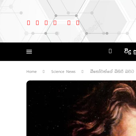
විදු 
Home
Science News
බීතෝවන්ගේ බිහිරි බවට