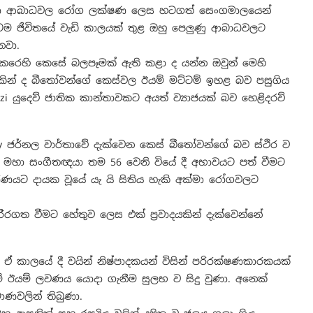
 අක්මා ආබාධවල රෝග ලක්ෂණ ලෙස හටගත් සෙංගමාලයෙන්
්ටම ජීවිතයේ වැඩි කාලයක් තුළ ඔහු පෙලුණු ආබාධවලට
නවා.
කෙරෙහි කෙසේ බලපෑමක් ඇති කළා ද යන්න ඔවුන් මෙහි
යකින් ද බීතෝවන්ගේ කෙස්වල ඊයම් මට්ටම් ඉහළ බව පසුගිය
i යුදෙව් ජාතික කාන්තාවකට අයත් ව්‍යාජයක් බව හෙළිදරව්
ry ජර්නල වාර්තාවේ දැක්වෙන කෙස් බීතෝවන්ගේ බව ස්ථිර ව
මහා සංගීතඥයා තම 56 වෙනි වියේ දී අභාවයට පත් වීමට
රණයට දායක වූයේ යැ යි සිතිය හැකි අක්මා රෝගවලට
ගත වීමට හේතුව ලෙස එක් ප්‍රවාදයකින් දැක්වෙන්නේ
ඒ කාලයේ දී වයින් නිෂ්පාදකයන් විසින් පරිරක්ෂණකාරකයක්
 ඊයම් ලවණය යොදා ගැනීම සුලභ ව සිදු වුණා. අනෙක්
මාණවලින් තිබුණා.