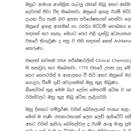
ඔහුට ආමාශ ආන්ත්‍රික ගැටලු රැසක් තිබූ අතර
දෙවරක් පීඩා විඳ තිබෙනවා. ඔහුගේ ඉහළ ඊයම් මට
දායක විය හැකි බව ඉහත පර්යේෂකයන් පෙන්වා දෙ
ඔහුගේ ඉහළ ආසනික් හා රසදිය මට්ටම් සෞඛ්‍යය 
සඳහන් කර නැහැ. මෙයට පෙර එළි දැක්වූ අධ්‍යයන
වසරේ කියැවුණ ද පසු ව එහි සඳහන් කෙස් Ashkenaz
කෙරුණා.
එහෙත් නවතම DNA පරීක්ෂාවලින් Clinical Chemist
ම තහවුරු කර තිබෙනවා. 1770 වසරේ උපත ලද මේ 
පෙර හෙපටයිස් B ආසාදනය වී සිටි අතර ඔහුගේ ම
ගොදුරු වීමේ දැඩි අවදානමක් ඔහු තුළ තිබුණා.
බීතෝවන් තුළ මෙම බැර ලෝහ මෙතරම් අධික ව ශරීර
වයින්වලට ඔහු තුළ තිබූ අධික ලැදියාවයි.
ඔහු දිනකට සම්පූර්ණ වයින් බෝතලයක් පානය කළා. 
මෙන් ම පැණි රසකාරකයක් ලෙස ලෙඩ් ඇසිටේට් නම්
අතට වයින් ඇසිරූ බෝතල්වල ද ඊයම් අංශු මාත්‍ර ප්‍ර