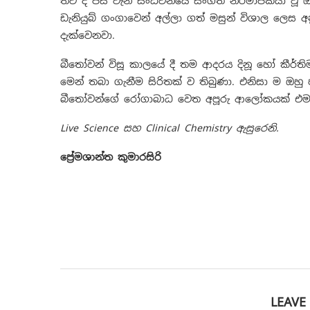
තව ද පස් වැනි සංධ්වනියේ සංගීත නිර්මාපකයා වූ 
ඩැනියුබ් ගංගාවෙන් අල්ලා ගත් මසුන් විශාල ලෙස
දැක්වෙනවා.
බීතෝවන් විසූ කාලයේ දී තම ආදරය දිනූ හෝ කීර්ති
මෙන් තබා ගැනීම සිරිතක් ව තිබුණා. එනිසා ම ඔහු 
බීතෝවන්ගේ රෝගාබාධ වෙත අපූරු ආලෝකයක් එම කෙ
Live Science සහ Clinical Chemistry ඇසුරෙනි.
ප්‍රේමශාන්ත කුමාරසිරි
LEAV