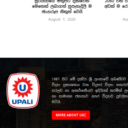
සූර්යයාගේ මතුපිට දැක්වෙන
2060 වන ව
මෙතෙක් ලබාගත් සුපැහැදිලි ම
අඩක් ම රොන
ඡායාරූප නිකුත් වෙයි
August 7, 2026
Au
1987 සිට මේ දක්වා ශ්‍රී ලංකාවේ අඛණ්
විද්‍යා ප්‍රකාශනය වන විදුසර විද්‍යා සඟරාව
සරලව හා ආකර්ශනීයව ඉදිරිපත් කරමින් ලංක
හා සාමාන්‍ය ජනතාව අතර විද්‍යාව ප්‍රචල
සිටියි.
MORE ABOUT US