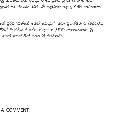
ඔහු ආසනික් සහ රසදිය වලින් දූෂිත වූ ජලය ගලා ගිය
 අනුභව කර තිබෙන බව මේ පිළිබඳව පළ වූ CNN වාර්තාවක
මත් පුද්ගලයින්ගේ කෙස් රොදවල් කපා සුරක්ෂිත ව සිහිවටන
ජීවත් ව සිටිය දී හේතු හඳුනා ගැනීමට අපොහොසත් වූ
ස්‍ රොදවලින් එල්ල වී තිබෙනවා.
E A COMMENT