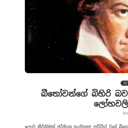
SC
බීතෝවන්ගේ බිහිරි බ
ලෝහවලින
Ma
ලොව කීර්තිමත් ජර්මානු සංගීතඥ ලුඩ්විග් වෑන් බ