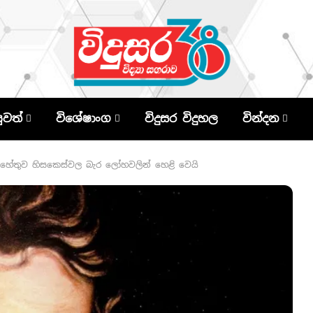
පුවත්
විශේෂාංග
විදුසර විදුහල
වින්දන
 හේතුව හිසකෙස්වල බැර ලෝහවලින් හෙළි වෙයි