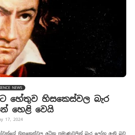
IENCE NEWS
වට හේතුව හිසකෙස්වල බැර
් හෙළි වෙයි
y 17, 2024
ීතෝවන්ගේ හිසකෙස්වල අධික ප්‍රමාණවලින් බැර ලෝහ ඇති බව