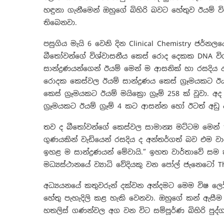
හඳුනා ගැනීමෙන් ඔහුගේ බිහිරි බවට හේතුව ඊයම්
තිබෙනවා.
පසුගිය මැයි 6 වෙනි දින Clinical Chemistry ජර්
බීතෝවන්ගේ විශ්වාසනීය කෙස් රොද දෙකක DNA ව
සාන්ද්‍රණයන්ගෙන් ඊයම් මෙන් ම ආසනික් හා රසදි
රොදක කෙස්වල ඊයම් සාන්ද්‍රණය කෙස් ග්‍රෑමයකට ඊයම
කෙස් ග්‍රෑමයකට ඊයම් මයික්‍රො ග්‍රෑම් 258 ක් වූවා.
ග්‍රෑමයකට ඊයම් ග්‍රෑම් 4 කට ආසන්න හෝ ඊටත් අඩ
තව ද බීතෝවන්ගේ කෙස්වල සාමාන්‍ය මට්ටම මෙන් 1
ගුණයකින් වැඩියෙන් රසදිය ද අන්තර්ගත් බව එම ව
ඉහළ ම සාන්ද්‍රණයන් මේවායි.” ඉහත වාර්තාවේ සම
මධ්‍යස්ථානයේ ව්‍යාධි වේදියකු වන පෝල් ජැනෙටෝ
අධ්‍යයනයේ කතුවරුන් දක්වන අන්දමට මෙම විෂ 
හේතු පැහැදිලි කළ හැකි වෙනවා. ඔහුගේ කන් ඇසී
හතලිස් ගණන්වල අග වන විට සම්පූර්ණ බිහිරි පුද්