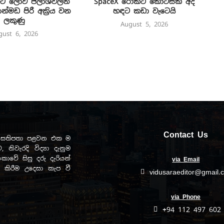
ිට ලොව ජලාශවලින්
SpaceX රොකට් කොටසක් අද
්මඩ පිරී අක්‍රිය වන
හඳට කඩා වැටෙයි
ලකුණු
August 5, 2026
gust 6, 2026
Contact Us
ඩව සතිපතා පළවන එක ම
, නිවැරදි විද්‍යා දැනුම
ාවේ සිසු දරු දැරියන්
via Email
ිත කිරීම උදෙසා කැප වී
vidusaraeditor@gmail.
via Phone
+94 112 497 602