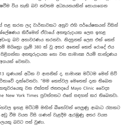
 විෂවීම විය හැකි බව නවතම අධ්‍යයනයකින් සොයාගෙන
නලයේ පළ කරන ලද වාර්තාවකට අනුව එහි පර්යේෂකයන් විසින්
ිශ්ලේෂණය කිරීමෙන් ඒවායේ අනතුරුදායක ලෙස ඉහළ
ය අඩංගු බව අනාවරණය කරනවා. නිදසුනක් ලෙස එක් කෙස්‍
් මයික්‍රො ග්‍රෑම් 380 ක් වූ අතර අනෙක් කෙස් රොදේ එය
 අද පිළිගන්නා අනතුරුදායක නො වන සාමාන්‍ය ඊයම් සාන්ද්‍රණය
ු අගයක් වෙනවා.
3 ගුණයක් අධික ව ආසනික් ද, සාමාන්‍ය මට්ටම මෙන් සිව්
ාර්තාවේ දැක්වෙනවා. “මම කෙස්වල මෙතෙක් දැක තිබෙන
 කතුවරයෙකු වන එක්සත් ජනපදයේ Mayo Clinic වෛද්‍ය
 The New York Times පුවත්පතට එසේ සඳහන් කර තිබෙනවා.
ලෝහවල ඉහළ මට්ටම් මඟින් බීතෝවන් පෙලුණු ආබාධ රැසකට
ම අඩු වීම වයස විසි ගණන් වැළදීම ඇරඹුණු අතර වයස
ගලයකු බවට පත් වුණා.