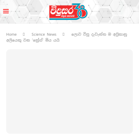
Home
Science News
ලොව විසූ දැවැන්ත ම අප්‍රිකානු
අලියෙකු වන ‘ක්‍රේග්’ මිය යයි