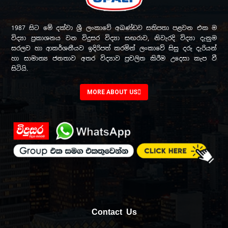
1987 සිට මේ දක්වා ශ්‍රී ලංකාවේ අඛණ්ඩව සතිපතා පළවන එක ම
විද්‍යා ප්‍රකාශනය වන විදුසර විද්‍යා සඟරාව, නිවැරදි විද්‍යා දැනුම
සරලව හා ආකර්ශනීයව ඉදිරිපත් කරමින් ලංකාවේ සිසු දරු දැරියන්
හා සාමාන්‍ය ජනතාව අතර විද්‍යාව ප්‍රචලිත කිරීම උදෙසා කැප වී
සිටියි.
MORE ABOUT US
Contact Us