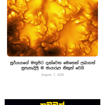
සූර්යයාගේ මතුපිට දැක්වෙන මෙතෙක් ලබාගත්
සුපැහැදිලි ම ඡායාරූප නිකුත් වෙයි
August 7, 2026