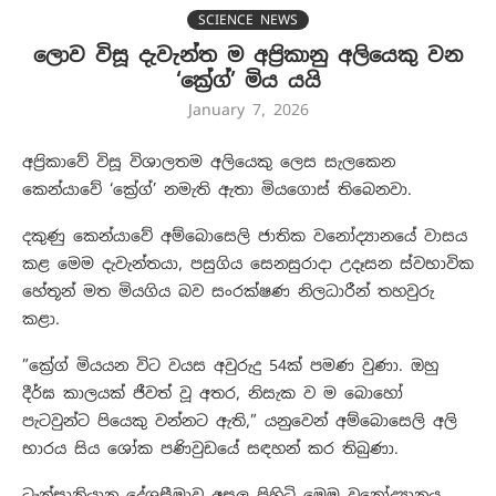
SCIENCE NEWS
ලොව විසූ දැවැන්ත ම අප්‍රිකානු අලියෙකු වන
‘ක්‍රේග්’ මිය යයි
January 7, 2026
අප්‍රිකාවේ විසූ විශාලතම අලියෙකු ලෙස සැලකෙන
කෙන්යාවේ ‘ක්‍රේග්’ නමැති ඇතා මියගොස් තිබෙනවා.
දකුණු කෙන්යාවේ අම්බොසෙලි ජාතික වනෝද්‍යානයේ වාසය
කළ මෙම දැවැන්තයා, පසුගිය සෙනසුරාදා උදෑසන ස්වභාවික
හේතූන් මත මියගිය බව සංරක්ෂණ නිලධාරීන් තහවුරු
කළා.
​”ක්‍රේග් මියයන විට වයස අවුරුදු 54ක් පමණ වුණා. ඔහු
දීර්ඝ කාලයක් ජීවත් වූ අතර, නිසැක ව ම බොහෝ
පැටවුන්ට පියෙකු වන්නට ඇති,” යනුවෙන් අම්බොසෙලි අලි
භාරය සිය ශෝක පණිවුඩයේ සඳහන් කර තිබුණා.
​ටැන්සානියානු දේශසීමාව අසල පිහිටි මෙම වනෝද්‍යානය