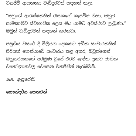
වනජීවී ආයතනය වැඩිදුරටත් සඳහන් ක⁣ළා.
​”ඔහුගේ ආරක්ෂකයින් රැසකගේ කැපවීම නිසා, ඔහුට
සාමකාමීව ස්වභාවික ලෙස මිය යාමට අවස්ථාව ලැබුණා.”
ඔවුන් වැඩිදුරටත් සඳහන් කරනවා.
​පසුගිය වසරේ දී මිලියන දෙකකට අධික සංචාරකයින්
පිරිසක් කෙන්යාවේ සංචාරය කළ අතර, ඔවුන්ගෙන්
බහුතරයකගේ අරමුණ වූයේ එරට ලෝක ප්‍රකට ජාතික
වනෝද්‍යානවල වෙසෙන වනජීවීන් නැරඹීමයි.
BBC ඇසුරෙනි.
සෞන්දර්ය සෙනරත්