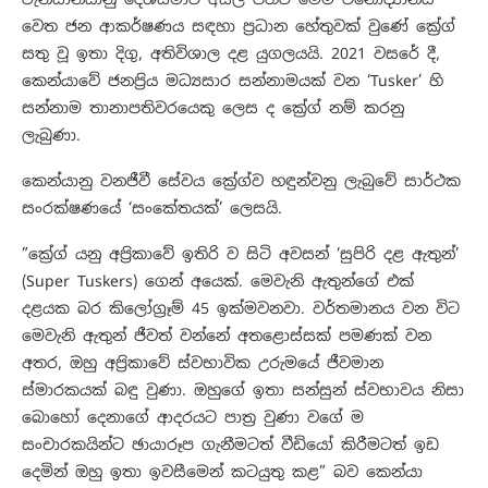
වෙත ජන ආකර්ෂණය සඳහා ප්‍රධාන හේතුවක් වුණේ ක්‍රේග්
සතු වූ ඉතා දිගු, අතිවිශාල දළ යුගලයයි. 2021 වසරේ දී,
කෙන්යාවේ ජනප්‍රිය මධ්‍යසාර සන්නාමයක් වන ‘Tusker’ හි
සන්නාම තානාපතිවරයෙකු ලෙස ද ක්‍රේග් නම් කරනු
ලැබුණා.
​කෙන්යානු වනජීවී සේවය ක්‍රේග්ව හඳුන්වනු ලැබුවේ සාර්ථක
සංරක්ෂණයේ ‘සංකේතයක්’ ලෙසයි.
​”ක්‍රේග් යනු අප්‍රිකාවේ ඉතිරි ව සිටි අවසන් ‘සුපිරි දළ ඇතුන්’
(Super Tuskers) ගෙන් අයෙක්. මෙවැනි ඇතුන්ගේ එක්
දළයක බර කිලෝග්‍රෑම් 45 ඉක්මවනවා. වර්තමානය වන විට
මෙවැනි ඇතුන් ජීවත් වන්නේ අතළොස්සක් පමණක් වන
අතර, ඔහු අප්‍රිකාවේ ස්වභාවික උරුමයේ ජීවමාන
ස්මාරකයක් බඳු වුණා. ඔහුගේ ඉතා සන්සුන් ස්වභාවය නිසා
බොහෝ දෙනාගේ ආදරයට පාත්‍ර වුණා වගේ ම
සංචාරකයින්ට ඡායාරූප ගැනීමටත් වීඩියෝ කිරීමටත් ඉඩ
දෙමින් ඔහු ඉතා ඉවසීමෙන් කටයුතු කළ” බව කෙන්යා