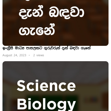
ඉංග්‍රීසි මාධ්‍ය පාසලකට ගුරුවරුන් දැන් බඳවා ගැනේ
August 24, 2023
2 views