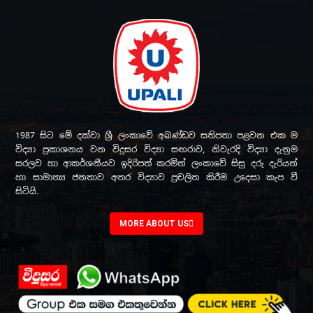
1987 සිට මේ දක්වා ශ්‍රී ලංකාවේ අඛණ්ඩව සතිපතා පළවන එක ම
විද්‍යා ප්‍රකාශනය වන විදුසර විද්‍යා සඟරාව, නිවැරදි විද්‍යා දැනුම
සරලව හා ආකර්ශනීයව ඉදිරිපත් කරමින් ලංකාවේ සිසු දරු දැරියන්
හා සාමාන්‍ය ජනතාව අතර විද්‍යාව ප්‍රචලිත කිරීම උදෙසා කැප වී
සිටියි.
MORE ABOUT US