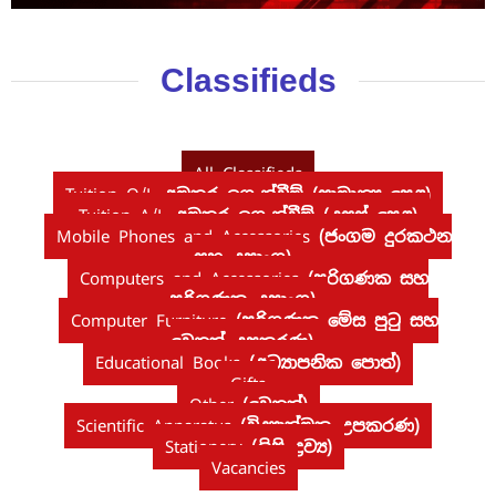
Classifieds
All Classifieds
Tuition O/L
අමතර ඉගැන්වීම් (සාමාන්‍ය පෙළ)
Tuition A/L
අමතර ඉගැන්වීම් (උසස් පෙළ)
Mobile Phones and Accessories
(ජංගම දුරකථන
සහ උපාංග)
Computers and Accessories
(පරිගණක සහ
පරිගණක උපාංග)
Computer Furniture
(පරිගණක මේස පුටු සහ
වෙනත් උපකරණ)
Educational Books
(අධ්‍යාපනික පොත්)
Gifts
Other
(වෙනත්)
Scientific Apparatus
(විද්‍යාත්මක උපකරණ)
Stationery
(ලිපි ද්‍රව්‍ය)
Vacancies