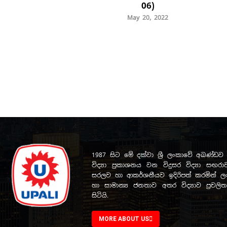
06)
May 20, 2022
1987 සිට මේ දක්වා ශ්‍රී ලංකාවේ අඛණ්
විද්‍යා ප්‍රකාශනය වන විදුසර විද්‍යා සඟරාව
සරලව හා ආකර්ශනීයව ඉදිරිපත් කරමින් ලංක
හා සාමාන්‍ය ජනතාව අතර විද්‍යාව ප්‍රචල
සිටියි.
MORE ABOUT US