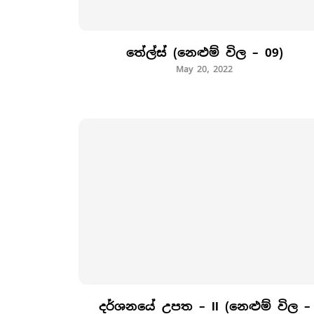
තේල්ස් (නෙළුම් විල – 09)
May 20, 2022
දර්ශනයේ උපත – II (නෙළුම් විල –