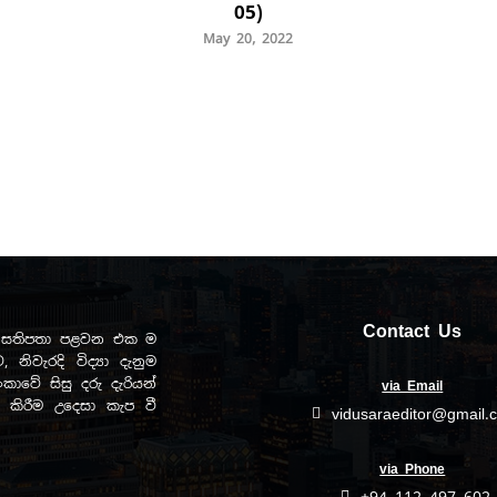
05)
May 20, 2022
Contact Us
ඩව සතිපතා පළවන එක ම
, නිවැරදි විද්‍යා දැනුම
ාවේ සිසු දරු දැරියන්
via Email
ිත කිරීම උදෙසා කැප වී
vidusaraeditor@gmail.
via Phone
+94 112 497 602