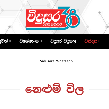
පුවත්
විශේෂාංග
විදුසර විදුහල
වින්දන
නෙළුම් විල