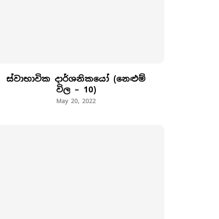
ස්වාභාවික දාර්ශනිකයෝ (නෙළුම්
විල – 10)
May 20, 2022