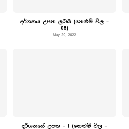
දර්ශනය උපත ලබයි (නෙළුම් විල –
08)
May 20, 2022
දර්ශනයේ උපත – I (නෙළුම් විල –