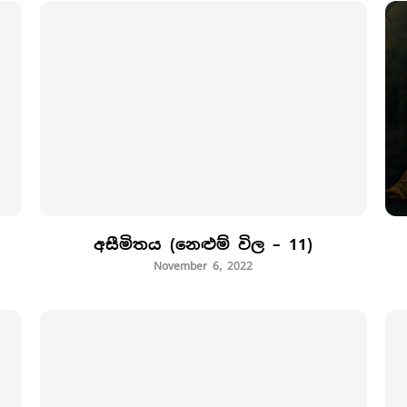
අසීමිතය (නෙළුම් විල – 11)
November 6, 2022