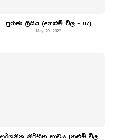
පුරාණ ග්‍රීසිය (නෙළුම් විල – 07)
May 20, 2022
දාර්ශනික නිර්භීත භාවය (නළුම් විල