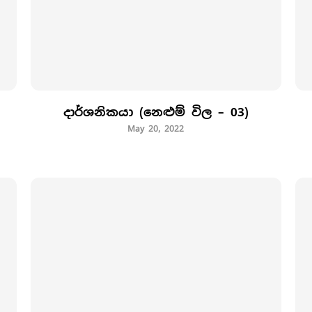
දාර්ශනිකයා (නෙළුම් විල – 03)
May 20, 2022