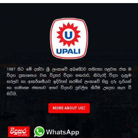
1987 සිට මේ දක්වා ශ්‍රී ලංකාවේ අඛණ්ඩව සතිපතා පළවන එක ම
විද්‍යා ප්‍රකාශනය වන විදුසර විද්‍යා සඟරාව, නිවැරදි විද්‍යා දැනුම
සරලව හා ආකර්ශනීයව ඉදිරිපත් කරමින් ලංකාවේ සිසු දරු දැරියන්
හා සාමාන්‍ය ජනතාව අතර විද්‍යාව ප්‍රචලිත කිරීම උදෙසා කැප වී
සිටියි.
MORE ABOUT US