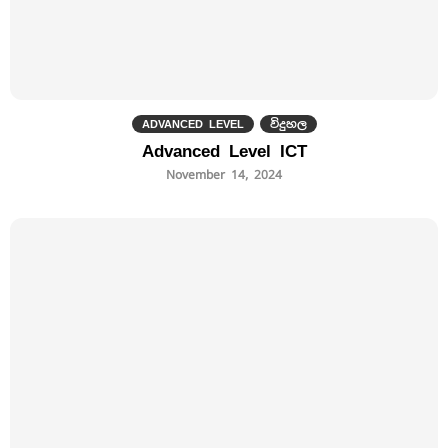
ADVANCED LEVEL
විදුහල
Advanced Level ICT
November 14, 2024