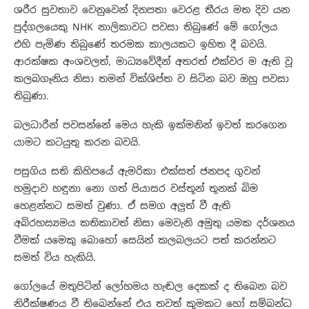
ශරීර සුවතාව වෙනුවෙන් දිනපතා වෙරළ තීරය මත දිව යන
පුද්ගලයෙකු NHK නාලිකාවට පවසා තිබුණේ මේ ගෝලය
එහි පැමිණ තිබුණේ තරමක කාලයකට ඉහිත දී බවයි.
ආරක්ෂක අංශවලත්, මාධ්‍යවේදීන් අතරත් එක්වර ම ඇති වූ
කලබගෑනිය නිසා තමන් වික්ශිප්ත ව සිටින බව ඔහු පවසා
තිබුණා.
බලධාරීන් පවසන්නේ මෙය හැකි ඉක්මනින් ඉවත් කරගෙන
යාමට කටයුතු කරන බවයි.
පසුගිය සති කිහිපයේ ඇමරිකා එක්සත් ජනපද ගුවන්
හමුදාව හඳුනා නො ගත් පියාසර වස්තූන් තුනක් බිම
හෙළන්නට සමත් වුණා. ඒ සමග අලුත් වී ඇති
අබිරහස්‍යමය කතිකාවත් නිසා මෙවැනි අමුතු යමක දර්ශනය
වීමක් යමෙකු බොහෝ සෙයින් කලබලයට පත් කරන්නට
සමත් විය හැකියි.
ගෝලයේ මතුපිටින් ලෝහමය හැඬල දෙකක් ද තිබෙන බව
නිරීක්ෂණය වී තිබෙන්නේ එය තවත් කුමකට හෝ සම්බන්ධ