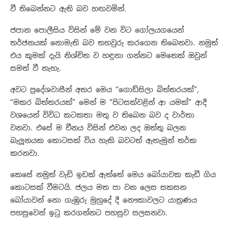
වී තිබෙන්නට ඇති බව හඟවමින්.
ජපාන පොලීසිය විසින් මේ වන විට ගෝලයගයෙන්
තර්ජනයක් නොමැති බව තහවුරු කරගෙන තිබෙනවා. නමුත්
එය කුමක් දැයි නිශ්චිත ව හඳුනා ගන්නට මෙතෙක් ඔවුන්
සමත් වී නැහැ.
අවට ප්‍රදේශවාසීන් අතර මෙය “ගොඩ්සිලා බිත්තරයක්”,
“මකර බිත්තරයක්” මෙන් ම “පිටසක්වළින් ආ යමක්” ආදී
වශයෙන් විවිධ කටකතා මතු ව තිබෙන බව ද වාර්තා
වනවා. එසේ ම චීනය විසින් එවන ලද ඔත්තු බලන
බැලූනයක කොටසක් විය හැකි බවටත් ඇතැමුන් තර්ක
කරනවා.
කෙසේ නමුත් වැඩි ඉඩක් ඇත්තේ මෙය බෝයාවක කැඩී ගිය
කොටසක් වීමටයි. ජලය මත පා වන ලෙස සකසන
බෝයාවන් නො ගැඹුරු මුහුදේ දී නෞකාවලට යාත්‍රණය
පහසුවෙන් ඉටු කරගන්නට පහසුව සලසනවා.