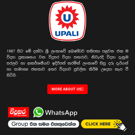
1987 සිට මේ දක්වා ශ්‍රී ලංකාවේ අඛණ්ඩව සතිපතා පළවන එක ම
විද්‍යා ප්‍රකාශනය වන විදුසර විද්‍යා සඟරාව, නිවැරදි විද්‍යා දැනුම
සරලව හා ආකර්ශනීයව ඉදිරිපත් කරමින් ලංකාවේ සිසු දරු දැරියන්
හා සාමාන්‍ය ජනතාව අතර විද්‍යාව ප්‍රචලිත කිරීම උදෙසා කැප වී
සිටියි.
MORE ABOUT US