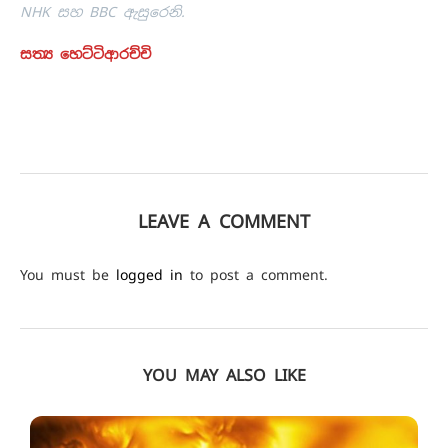
NHK සහ BBC ඇසුරෙනි.
සත්‍ය හෙට්ටිආරච්චි
LEAVE A COMMENT
You must be
logged in
to post a comment.
YOU MAY ALSO LIKE