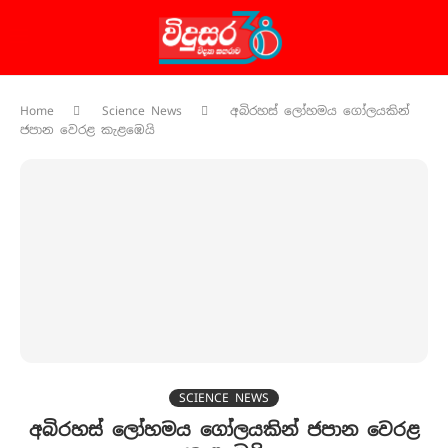
Home
Science News
අබිරහස් ලෝහමය ගෝලයකින්
ජපාන වෙරළ කැළඹෙයි
SCIENCE NEWS
අබිරහස් ලෝහමය ගෝලයකින් ජපාන වෙරළ