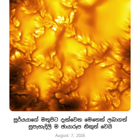
සූර්යයාගේ මතුපිට දැක්වෙන මෙතෙක් ලබාගත්
සුපැහැදිලි ම ඡායාරූප නිකුත් වෙයි
August 7, 2026