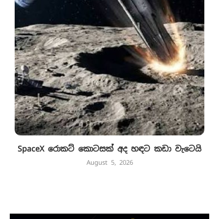
SpaceX රොකට් කොටසක් අද හඳට කඩා වැටෙයි
August 5, 2026