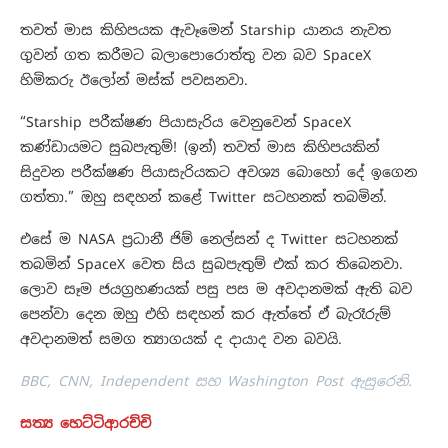
තවත් මාස කිහිපයක ඇවෑමෙන් Starship යානය නැවත
ගුවන් ගත කරීමට බලාපොරොත්තු වන බව SpaceX
හිමිකරු ඊලෝන් මස්ක් පවසනවා.
“Starship පරීක්ෂණ පියාසැරිය වෙනුවෙන් SpaceX
කණ්ඩායමට සුබපැතුම්! (ඉන්) තවත් මාස කිහිපයකින්
සිදුවන පරීක්ෂණ පියාසැරියකට අවශ්‍ය බොහෝ දේ ඉගෙන
ගත්තා.” ඔහු සඳහන් කළේ Twitter සටහනක් තබමින්.
එසේ ම NASA ප්‍රධානී ජිම් නෙල්සන් ද Twitter සටහනක්
තබමින් SpaceX වෙත සිය සුබපැතුම් එක් කර තිබෙනවා.
ලොව සෑම ජයග්‍රහණයක් පසු පස ම අවදානමක් ඇති බව
පෙන්වා දෙන ඔහු එහි සඳහන් කර ඇත්තේ ඒ බැරෑරුම්
අවදානමත් සමග ත්‍යාගයක් ද දායාද වන බවයි.
BBC, CNN, Independent සහ Washington Post ඇසුරෙනි.
සත්‍ය හෙට්ටිආරච්චි