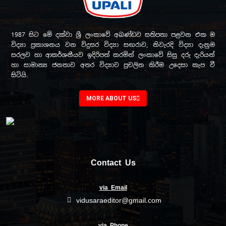
1987 සිට මේ දක්වා ශ්‍රී ලංකාවේ අඛණ්ඩව සතිපතා පළවන එක ම
විද්‍යා ප්‍රකාශනය වන විදුසර විද්‍යා සඟරාව, නිවැරදි විද්‍යා දැනුම
සරලව හා ආකර්ශනීයව ඉදිරිපත් කරමින් ලංකාවේ සිසු දරු දැරියන්
හා සාමාන්‍ය ජනතාව අතර විද්‍යාව ප්‍රචලිත කිරීම උදෙසා කැප වී
සිටියි.
MORE ABOUT US
Contact Us
via Email
vidusaraeditor@gmail.com
via Phone