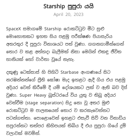
Starship පුපුරා යයි
April 20, 2023
SpaceX සමාගමේ Starship රොකට්ටුව මීට සුළු
මොහොතකට ඉහත සිය පළමු පරීක්ෂණ පියාසැරිය
අතරතුර දී පුපුරා විනාශයට පත් වුණා. ගගනගාමීන්ගෙන්
තොර ව කළ අත්හදා බැලීමක් නිසා මෙයින් එකඳු ජීවිත
හානියක් හෝ වාර්තා වූයේ නැහැ.
දකුණු ටෙක්සාස් හි පිහිටි Starbase අංගණයේ සිට
නරඹන්නන්ගේ ප්‍රීති ඝෝෂා මැද ඉහළට ඇදී ගිය එය පළමු
අදියර වෙන් කිරීමේ දී යම් දෝශයකට ලක් ව ඇති බව දිස්
වුණා. Super Heavy බූස්ටරයේ විය යුතු ව තිබූ අදියර
වෙන්වීම (stage separation) සිදු නො වූ අතර මුළු
රොකට්ටුව ම පාලනයෙන් තොර ව කරකැවෙන්නට
පටන්ගත්තා. පොළොවෙන් ඉහළට එසැවී සිව් වන විනාඩිය
සපුරන්නට තත්පර කිහිපයක් තිබිය දී එය පුපුරා ගියේ දුම්
වලාවක් මවමින්.