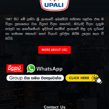
1987 සිට මේ දක්වා ශ්‍රී ලංකාවේ අඛණ්ඩව සතිපතා පළවන එක ම
විද්‍යා ප්‍රකාශනය වන විදුසර විද්‍යා සඟරාව, නිවැරදි විද්‍යා දැනුම
සරලව හා ආකර්ශනීයව ඉදිරිපත් කරමින් ලංකාවේ සිසු දරු දැරියන්
හා සාමාන්‍ය ජනතාව අතර විද්‍යාව ප්‍රචලිත කිරීම උදෙසා කැප වී
සිටියි.
MORE ABOUT US
Contact Us