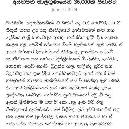
අයහපත් කාලගුණයෙන් 36,000ක් පීඩාවට
June 3, 2024
වාරිමාර්ග දෙපාර්තමේන්තුව මඟින් අද (03) පෙරවරු 3.00ට
නිකුත් කරන ලද රතු නිවේදනයේ දැන්වෙන්නේ කළු ගඟ
ද්‍රෝණිය ආශ්‍රිත ගංවතුර ආපදා තත්ත්වය ඉදිරි දින දෙකක
කාලය තුළ සෙමින් වර්ධනය වීමේ හැකියාවක් ඇති බවයි. ඒ
අනුව රත්නපුර දිස්ත්‍රික්කයේ කිරිඇල්ල ප්‍රාදේශීය ලේකම්
කොට්ඨාශය සහ කළුතර දිස්ත්‍රික්කයේ මිල්ලනිය, ඉංගිරිය,
හොරණ, දොඩංගොඩ, බුලත්සිංහල, පාලින්ද නුවර සහ
මදුරාවල යන ප්‍රාදේශීය කොට්ඨාශවලට අයත් පහත් බිම්
තවදුරටත් ගංවතුර තත්ත්වයෙන් යට වී පවතිනු ඇති බවයි.
රත්නපුර දිස්ත්‍රික්කයේ කළු ගඟ ද්‍රෝණියට යාබද ඉහළ
ප්‍රදේශවල ගංවතුර තත්ත්වය සුළු වශයෙන් අඩු වී යනු
ඇතත් මුළුමනින් ම පහ ව නො යනු ඇති බව රතු
නිවේදනයේ දැක්වෙනවා. මේ පිළිබඳ දැඩි අවධානයකින් පසු
වන ලෙස එම ප්‍රදේශවල වාසය කරන ජනතාවට හා ඒ
හරහා රිය ධාවනය කරන්නන් හට අනතුරු ඇඟවෙනවා.