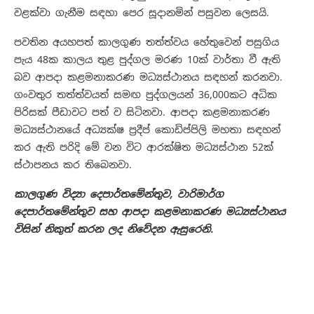
වළක්වා ගැනීම සඳහා පෙර සූදානමින් පසුවන ලෙසයි.
පවතින අයහපත් කාලගුණ තත්ත්වය හේතුවෙන් පසුගිය
පැය 48ක කාලය තුළ පුද්ගල මරණ 10ක් වාර්තා වී ඇති
බව ආපදා කළමනාකරණ මධ්‍යස්ථානය සඳහන් කරනවා.
ගංවතුර තත්ත්වයත් සමඟ පුද්ගලයන් 36,000කට අධික
පිරිසක් පීඩාවට පත් ව සිටිනවා. ආපදා කළමනාකරණ
මධ්‍යස්ථානයේ අධ්‍යක්ෂ ප්‍රදීප් කොඩිප්පිලි මහතා සඳහන්
කර ඇති පරිදි මේ වන විට ආරක්ෂිත මධ්‍යස්ථාන 52ක්
ස්ථාපනය කර තිබෙනවා.
කාලගුණ විද්‍යා දෙපාර්තමේන්තුව, වාරිමාර්ග
දෙපාර්තමේන්තුව සහ ආපදා කළමනාකරණ මධ්‍යස්ථානය
විසින් නිකුත් කරන ලද නිවේදන ඇසුරෙනි.