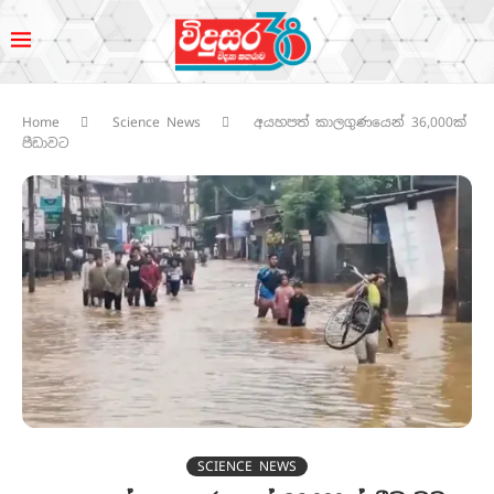
Home
Science News
අයහපත් කාලගුණයෙන් 36,000ක්
පීඩාවට
SCIENCE NEWS