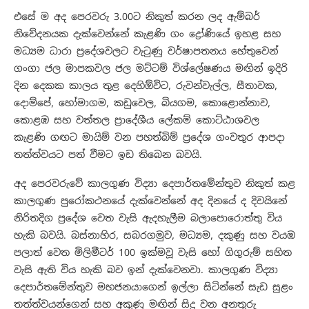
එසේ ම අද පෙරවරු 3.00ට නිකුත් කරන ලද ඇම්බර්
නිවේදනයක දැක්වෙන්නේ කැළණි ගං ද්‍රෝණියේ ඉහළ සහ
මධ්‍යම ධාරා ප්‍රදේශවලට වැටුණු වර්ෂාපතනය හේතුවෙන්
ගංගා ජල මාපකවල ජල මට්ටම් විශ්ලේෂණය මඟින් ඉදිරි
දින දෙකක කාලය තුළ දෙහිඕවිට, රුවන්වැල්ල, සීතාවක,
දොම්පේ, හෝමාගම, කඩුවෙල, බියගම, කොළොන්නාව,
කොළඹ සහ වත්තල ප්‍රාදේශීය ලේකම් කොට්ඨාශවල
කැළණි ගඟට මායිම් වන පහත්බිම් ප්‍රදේශ ගංවතුර ආපදා
තත්ත්වයට පත් වීමට ඉඩ තිබෙන බවයි.
අද පෙරවරුවේ කාලගුණ විද්‍යා දෙපාර්තමේන්තුව නිකුත් කළ
කාලගුණ පුරෝකථනයේ දැක්වෙන්නේ අද දිනයේ ද දිවයිනේ
නිරිතදිග ප්‍රදේශ වෙත වැසි ඇදහැලීම බලාපොරොත්තු විය
හැකි බවයි. බස්නාහිර, සබරගමුව, මධ්‍යම, දකුණු සහ වයඹ
පලාත් වෙත මිලිමීටර් 100 ඉක්මවූ වැසි හෝ ගිගුරුම් සහිත
වැසි ඇති විය හැකි බව ඉන් දැක්වෙනවා. කාලගුණ විද්‍යා
දෙපාර්තමේන්තුව මහජනයාගෙන් ඉල්ලා සිටින්නේ සැඩ සුළං
තත්ත්වයන්ගෙන් සහ අකුණු මඟින් සිදු වන අනතුරු