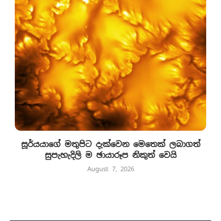
සූර්යයාගේ මතුපිට දැක්වෙන මෙතෙක් ලබාගත්
සුපැහැදිලි ම ඡායාරූප නිකුත් වෙයි
August 7, 2026