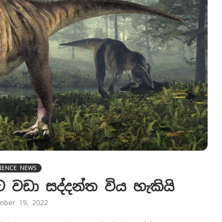
IENCE NEWS
යාට වඩා සද්දන්ත විය හැකියි
mber 19, 2022