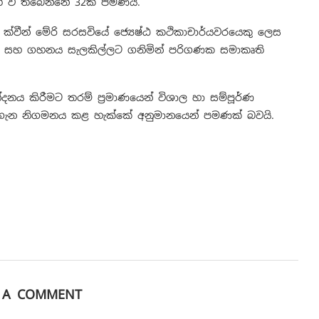
වී තිබෙන්නේ 32ක් පමණයි.
්වීන් මේරි සරසවියේ ජ්‍යෙෂ්ඨ කථිකාචාර්යවරයෙකු ලෙස
ලය සහ ගහනය සැලකිල්ලට ගනිමින් පරිගණක සමාකෘති
නය කිරීමට තරම් ප්‍රමාණයෙන් විශාල හා සම්පූර්ණ
මේ ගැන නිගමනය කළ හැක්කේ අනුමානයෙන් පමණක් බවයි.
E A COMMENT