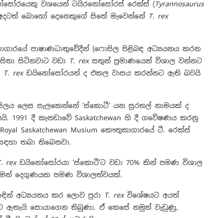
යිනෝසෝරයෙකු වශයෙන් ටයිරනෝසෝරස් රෙක්ස් (
Tyrannosaurus
න් අදටත් බොහෝ දෙනෙකු⁣⁣ගේ සිතේ මැවෙන්නේ
T. rex
ුකාගාරයේ පාෂාණධාතුවේදීන් (ෆොසිල පිළිබඳ අධ්‍යයනය කරන
 සිතා සිටිනවාට වඩා
T. rex
සතුන් ප්‍රමාණයෙන් විශාල වන්නට
ු
T. rex
ඩයිනෝසෝරයන් ද එකල වාසය කරන්නට ඇති බවයි
ලය ලෙස සැලකෙන්නේ ‘ස්කොටී’ යන සුරතල් නාමයක් ද
ශකයයි. 1991 දී කැනඩාවේ Saskatchewan හි දී ගවේෂණය කරනු
 Royal Saskatchewan Musium කෞතුකාගාරයේ ටී. රෙක්ස්
ය සඳහා තබා තිබෙනවා.
. rex
ඩයිනෝසෝරයා ‘ස්කොටී’ට වඩා 70% කින් පමණ විශාල
 මෙන් දෙගුණයක පමණ විශාලත්වයක්.
ඳින් අධ්‍යයනය කර ලොව පුරා
T. rex
විශේෂයට අයත්
ඇතැයි සොයාගෙන තිබුණා. ඒ කෙසේ නමුත් වැඩුණු,