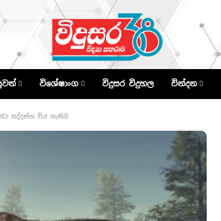
පුවත්
විශේෂාංග
විදුසර විදුහල
වින්දන
 වඩා සද්දන්ත විය හැකියි