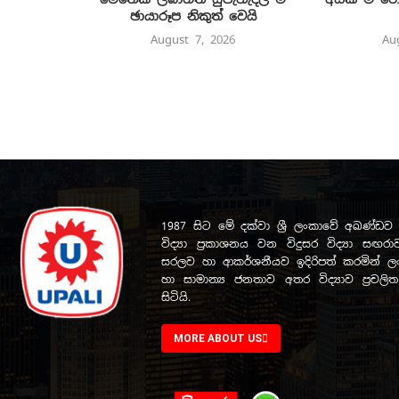
ඡායාරූප නිකුත් වෙයි
August 7, 2026
Au
1987 සිට මේ දක්වා ශ්‍රී ලංකාවේ අඛණ්
විද්‍යා ප්‍රකාශනය වන විදුසර විද්‍යා සඟරාව
සරලව හා ආකර්ශනීයව ඉදිරිපත් කරමින් ලංක
හා සාමාන්‍ය ජනතාව අතර විද්‍යාව ප්‍රචල
සිටියි.
MORE ABOUT US