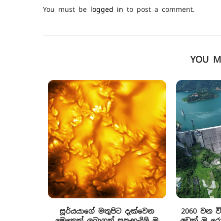
You must be
logged in
to post a comment.
YOU M
සූර්යයාගේ මතුපිට දැක්වෙන
2060 වන ව
මෙතෙක් ලබාගත් සුපැහැදිලි ම
අඩක් ම රොන