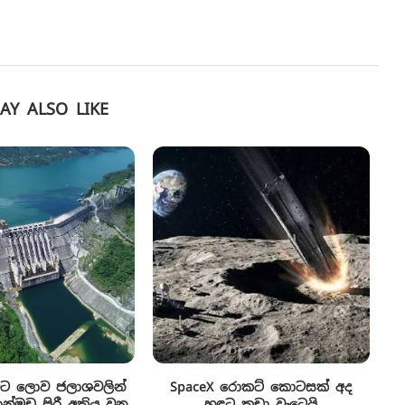
AY ALSO LIKE
ිට ලොව ජලාශවලින්
SpaceX රොකට් කොටසක් අද
්මඩ පිරී අක්‍රිය වන
හඳට කඩා වැටෙයි