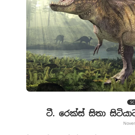
SC
ටී. රෙක්ස් සිතා සිටි
Nove