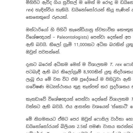
මිහිපිට ඇවිද ගිය සුවිසල් ම මෙන් ම රෞද්‍ර ම ඩ
rex
) හැඳින්විය හැකියි. ඩයිනෝසෝරයන් කියූ සැණි
කෙනෙකුගේ රූපයක්.
ඔන්ටාරියෝ හි පිහිටි කැනේඩියානු ස්වභාවික කෞත
විශේෂඥයන් – Paleontologists) පෙන්වා දෙන්නේ අප
ඇති බවයි. කිලෝ ග්‍රෑමි 11,000කට අධික බරකින් යුත
ඔවුන් පවසන්නේ.
දැනට බරෙන් අධිකම මෙන් ම විශාලතම
T. rex
ෆොසි
පටබැඳී ඇති බර කිලෝග්‍රෑම් 8,900කින් යුතු නිදර්
ලැබූ එය මේ වන විට එම ප්‍රදේශයේ ම පිහිටුවා ඇති
ගවේෂණ මධ්‍යස්ථානය තුළ තැන්පත් කර ප්‍රදර්ශන
කැනඩාවේ වි⁣ශේෂඥයන් පෙන්වා දෙන්නේ විශාලතම
T
වන්නට ඇති බවයි. එය ආසන්න වශයෙන් ‘ස්කොටී’
මේ නිගමනයට ඒමට පෙර ඔවුන් ෆොසිල වාර්තා හො
ඩයිනෝසෝරයන් බිලියන 2.5ක් පමණ වාසය කරන්නට 