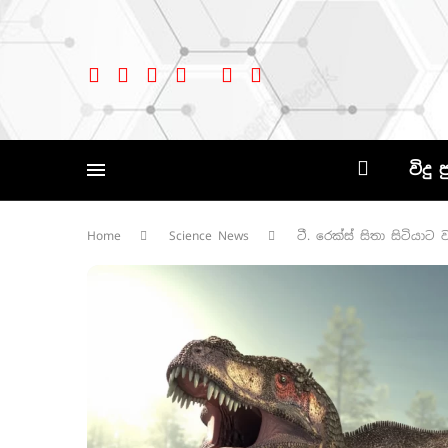
විදු 
Home
Science News
ටී. රෙක්ස් සිතා සිටියාට