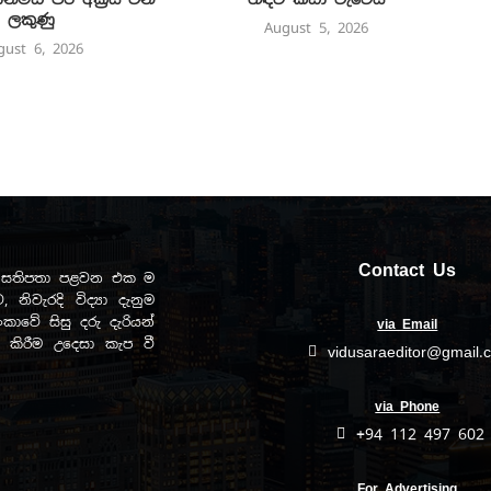
ලකුණු
August 5, 2026
gust 6, 2026
Contact Us
ඩව සතිපතා පළවන එක ම
, නිවැරදි විද්‍යා දැනුම
ාවේ සිසු දරු දැරියන්
via Email
ිත කිරීම උදෙසා කැප වී
vidusaraeditor@gmail.
via Phone
+94 112 497 602
For Advertising