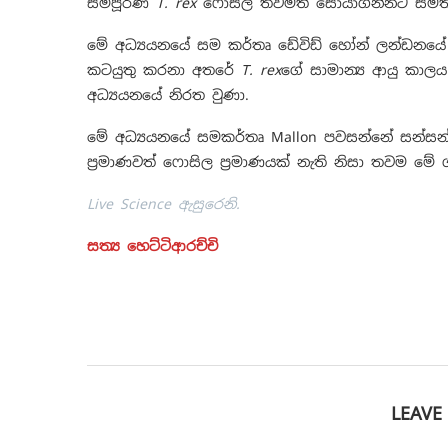
සම්පූර්ණ
T. rex
ෆොසිල තවමත් සොයාගන්නට සමත් 
මේ අධ්‍යයනයේ සම කර්තෘ ඩේවිඩ් හෝන් ලන්ඩනයේ ක
කටයුතු කරනා අතරේ
T. rex
ගේ සාමාන්‍ය ආයු කා
අධ්‍යයනයේ නිරත වුණා.
මේ අධ්‍යයනයේ සමකර්තෘ Mallon පවසන්නේ සන්සන්ද
ප්‍රමාණවත් ෆොසිල ප්‍රමාණයක් නැති නිසා තවම 
Live Science ඇසුරෙනි.
සත්‍ය හෙට්ටිආරච්චි
LEAV