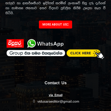
සරලව හා ආකර්ශනීයව ඉදිරිපත් කරමින් ලංකාවේ සිසු දරු දැරියන්
හා සාමාන්‍ය ජනතාව අතර විද්‍යාව ප්‍රචලිත කිරීම උදෙසා කැප වී
සිටියි.
MORE ABOUT US
Contact Us
via Email
vidusaraeditor@gmail.com