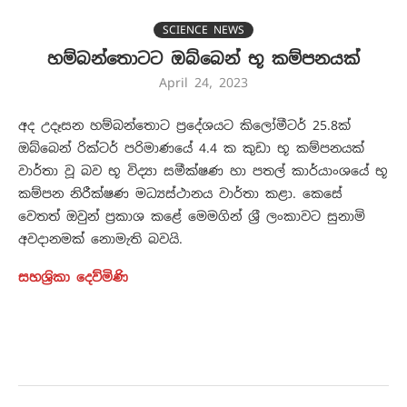
SCIENCE NEWS
හම්බන්තොටට ඔබ්බෙන් භූ කම්පනයක්
April 24, 2023
අද උදෑසන හම්බන්තොට ප්‍රදේශයට කිලෝමීටර් 25.8ක්
ඔබ්බෙන් රික්ටර් පරිමාණයේ 4.4 ක කුඩා භූ කම්පනයක්
වාර්තා වූ බව භූ විද්‍යා සමීක්ෂණ හා පතල් කාර්යාංශයේ භූ
කම්පන නිරීක්ෂණ මධ්‍යස්ථානය වාර්තා කළා. කෙසේ
වෙතත් ඔවුන් ප්‍රකාශ කළේ මෙමගින් ශ්‍රී ලංකාවට සුනාමි
අවදානමක් නොමැති බවයි.
සහශ්‍රිකා දෙව්මිණි