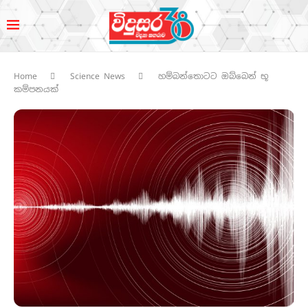
Home
Science News
හම්බන්තොටට ඔබ්බෙන් භූ
කම්පනයක්