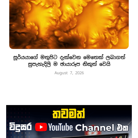
සූර්යයාගේ මතුපිට දැක්වෙන මෙතෙක් ලබාගත්
සුපැහැදිලි ම ඡායාරූප නිකුත් වෙයි
August 7, 2026