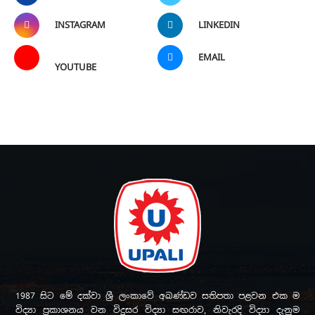
INSTAGRAM
LINKEDIN
EMAIL
YOUTUBE
1987 සිට මේ දක්වා ශ්‍රී ලංකාවේ අඛණ්ඩව සතිපතා පළවන එක ම
විද්‍යා ප්‍රකාශනය වන විදුසර විද්‍යා සඟරාව, නිවැරදි විද්‍යා දැනුම