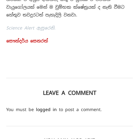
වායුගෝලයක් මෙන් ම චුම්භක ක්ෂේත්‍රයක් ද නැති වීමට
හේතුව තවදුරටත් පැහැදිලි වනවා.
Science Alert ඇසුරෙනි.
සෞන්දර්ය සෙනරත්
LEAVE A COMMENT
You must be
logged in
to post a comment.