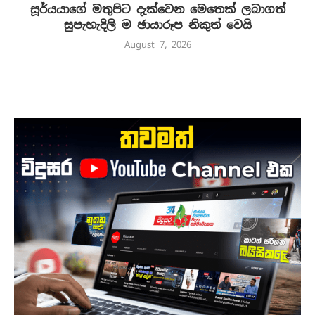
සූර්යයාගේ මතුපිට දැක්වෙන මෙතෙක් ලබාගත්
සුපැහැදිලි ම ඡායාරූප නිකුත් වෙයි
August 7, 2026