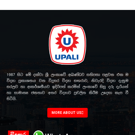
1987 සිට මේ දක්වා ශ්‍රී ලංකාවේ අඛණ්ඩව සතිපතා පළවන එක ම
විද්‍යා ප්‍රකාශනය වන විදුසර විද්‍යා සඟරාව, නිවැරදි විද්‍යා දැනුම
සරලව හා ආකර්ශනීයව ඉදිරිපත් කරමින් ලංකාවේ සිසු දරු දැරියන්
හා සාමාන්‍ය ජනතාව අතර විද්‍යාව ප්‍රචලිත කිරීම උදෙසා කැප වී
සිටියි.
MORE ABOUT US