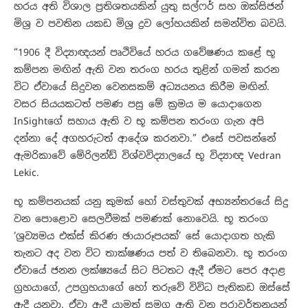
හරය අති විශාල ප්‍රතිශතයකින් යුතු සල්ෆර් සහ ඔක්සිජන්
මිශ්‍ර ව පවතින යකඩ මිශ්‍ර ද්‍රව ලෝහයකින් සමන්විත බවයි.
“1906 දී විද්‍යාඥයන් පෘථිවියේ හරය ගවේෂණය කළේ භූ
කම්පන මඟින් ඇති වන තරංග හරය තුළින් ගමන් කරන
විට ඒවායේ සිදුවන වෙනසකම් අධ්‍යයනය කිරීම මඟින්.
වසර සියයකටත් පමණ පසු මේ ක්‍රමය ම යොදාගෙන
InSightගේ සහාය ඇති ව භූ කම්පන තරංග ගැන අපි
දන්නා දේ අගහරුටත් ආදේශ කරනවා.” එසේ පවසන්නේ
ඇමරිකාවේ මේරිලන්ඩ් විශ්වවිද්‍යාලයේ භූ විද්‍යාඥ Vedran
Lekic.
භූ කම්පනයක් යනු කුමක් හෝ වස්තුවක් අභ්‍යන්තරයේ සිදු
වන පොළොව ⁣සෙලවීමක් පමණක් නොවෙයි. භූ තරංග
‘ශ්‍රව්‍යමය එක්ස් කිරණ ඡායාරූපයක්’ සේ යොදාගත හැකි
තැනට අද වන විට තාක්ෂණය පත් ව තිබෙනවා. භූ තරංග
ඒවායේ ජනන ලක්ෂ්‍යයේ සිට පිටතට ඇදී ඒමට පෙර අදාළ
ග්‍රහයාගේ, උපග්‍රහයාගේ හෝ තරුවේ විවිධ පැතිකඩ ඔස්සේ
ඇදී යනවා. ඒවා ඇදී යාමත් සමග ඇති වන පරාවර්තනයන්