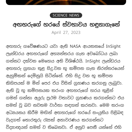
SCIENCE NEWS
අඟහරුගේ හරයේ ස්වභාවය හඳුනාගැනේ
April 27, 2023
අඟහරු ගවේෂණයට යවා ඇති NASA ආයතනයේ InSight
ලෑන්ඩරය අඟහරුගේ අභ්‍යන්තරය ගැන අවබෝධය ලබා
ගන්නට දක්වන මෙහෙය අති විශිෂ්ඨයි. InSight ලෑන්ඩරය
අඟහරු ග්‍රහයා තුළ සිදු.වන භූ කම්පන ගැන නිරන්තරයෙන්
ඇහුම්කන් දෙමිනුයි සිටින්නේ. එහි සිදු වන භූ කම්පන
කිහිපයක් ම මින් පෙර එය විසින් ග්‍රහණය කරගනු ලැබුවා.
ඇති වූ භූ කම්පනයක තරංග අඟහරුගේ හරය තුළින්
ගමන් ගන්නා අයුරු ප්‍රථම වතාවට ග්‍රහණය කරගන්නට එය
සමත් වූ බව නවතම වාර්තා සඳහන් කරනවා. මෙම තරංග
අධ්‍යයනය කිරීම මඟින් අඟහරුගේ හරයේ සංයුතිය පිළිබඳ
වැදගත් තොරතුරු රැසක් අනාවරණය කරගන්නට
විද්‍යාඥයන් සමත් ව තිබෙනවා. ඒ අනුව පෙනී යන්නේ එහි