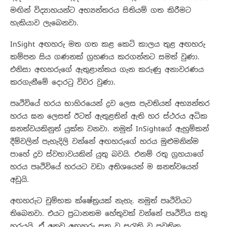
මඟින් විද්‍යාහයන්ට අභ්‍යන්තරය සිතියම් ගත කිරීමට
හැකියාව ලැබෙනවා.
InSight අඟහරු මත ගත කළ කෙටි කාලය තුළ අඟහරු
කම්පන සිය ගණනක් ග්‍රහණය කරගන්නට සමත් වුණා.
එනිසා අඟහරුගේ ඇතුළාන්තය ගැන කරුණු අනාවරණය
කරගැනීමේ දොරටු විවර වුණා.
පෘථිවියේ හරය භාහිරයෙන් ද්‍රව ලෙස පැවතියත් අභ්‍යන්තර
හරය ඝන ලෙසත් ඊටත් ඇතුළතින් ඇති හර ස්ථරය අධික
ඝනත්වයකිනුත් යුක්ත වනවා. නමුත් InSightගේ ඇහුම්කන්
දීම්වලින් පැහැදිලි වන්නේ අඟහරුගේ හරය මුළුමනින්ම
පාහේ ද්‍රව ස්වභාවයකින් යුතු බවයි. එනම් රතු ග්‍රහයාගේ
හරය පෘථිවියේ හරයට වඩා අතිශයෙන් ම ඝනත්වයෙන්
අඩුයි.
අඟහරුට චුම්භක ක්ෂේත්‍රයක් නැහැ. නමුත් පෘථිවියට
තිබෙනවා. එයට ප්‍රධානතම හේතුවක් වන්නේ පෘථිවිය සතු
හරයයි. ඒ අනුව අඟහරු සතු ව සුරැකි ව පවතින