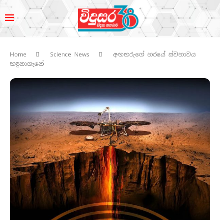
Home
Science News
අඟහරුගේ හරයේ ස්වභාවය
හඳුනාගැනේ