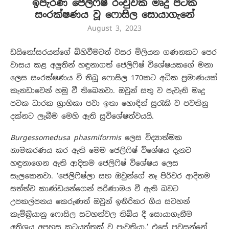
ඉපැරණි ජෙලිෆිෂ් රංචුවක ‍මෘදු පටක
සංරක්ෂණය වූ ෆොසිල සොයාගැනේ
August 3, 2023
ඩයිනෝසරයන්ගේ බිහිවීමටත් වසර මිලියන ගණනකට පෙර
වාසය කළ අලුතින් හඳුනාගත් ජෙලිෆිෂ් විශේෂයකගේ මනා
ලෙස සංරක්ෂණය වී තිබූ ෆොසිල 170කට අධික ප්‍රමාණයක්
කැනඩාවෙන් හමු වී තිබෙනවා. ඔවුන් සතු ව පැවැති මෘදු
පටක ධාරක ග්‍ර‍ාහිකා පවා ඉතා හොඳින් සුරැකි ව පවතිනු
දක්නට ලැබීම මෙහි ඇති සුවිශේෂත්වයයි.
Burgessomedusa phasmiformis
ලෙස විද්‍යාත්මක
නාමකරණය කර ඇති මෙම ජෙලිෆිෂ් විශේෂය දැනට
හඳුනාගෙන ඇති ආදිතම ජෙලිෆිෂ් විශේෂය ලෙස
සැලකෙනවා. ‘ජෙලිෆිෂ්ලා සහ ඔවුන්ගේ නෑ පිරිවර ආදිතම
සත්ත්ව කාණ්ඩයන්ගෙන් පරිණාමය වී ඇති බවට
උපකල්පනය කෙරුණත් ඔවුන් ඉතිරිකර ගිය සටහන්
කැම්බ්‍රියානු ෆොසිල සටහන්වල තිබිය දී සොයාගැනීම
අතිශය අපහසු කටයුත්තක් ව පැවතියා.’ එසේ පවසන්නේ