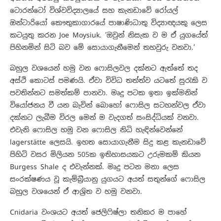
ටොරන්ටෝ විශ්වවිද්‍යාලයේ සහ කැනඩාවේ රෝයල්
ඔන්ටාරියෝ කෞතුකාගාරයේ පාෂාණිධාතු විද්‍යාඥයකු ලෙස
කටයුතු කරන Joe Moysiuk. ‘ඔවුන් නිසැක ව ම ඒ යුගයේත්
පිහිනමින් සිටි බව මේ සොයාගැනීමෙන් තහවුරු වනවා.’
බහුල වශයෙන් හමු වන ෆොසිලවල දක්නට ඇත්තේ තද
අස්ථි කොටස් පමණයි. ඒවා විවිධ තත්ත්ව යටතේ සුරැකි ව
පවතින්නට සමත්කම් පානවා. මෘදු පටක ඉතා ඉක්මනින්
වියෝජනය වී යන බැවින් බොහෝ ෆොසිල සටහන්වල ඒවා
දක්නට ලැබීම විරල මෙන් ම වැදගත් සංසිද්ධියක් වනවා.
එවැනි ෆොසිල හමු වන ෆොසිල නිධි හැඳින්වෙන්නේ
lagerstätte ලෙසයි. ඉහත සොයාගැනීම සිදු කළ කැනඩාවේ
පිහිටි වසර මිලියන 505ක ඉතිහාසයකට උරුමකම් කියන
Burgess Shale ද එවැන්නක්. මෘදු පටන මනා ලෙස
සංරක්ෂණය වූ කැම්බ්‍රියානු යුගයට අයත් සතුන්ගේ ෆොසිල
බහුල වශයෙන් ඒ ආශ්‍රිත ව හමු වනවා.
Cnidaria වංශයට අයත් ජෙලිෆිෂ්ලා තනිකර ම පාහේ