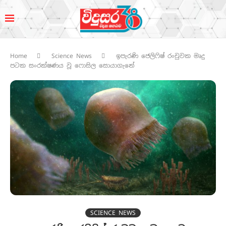
Home
Science News
ඉපැරණි ජෙලිෆිෂ් රංචුවක ‍මෘදු
පටක සංරක්ෂණය වූ ෆොසිල සොයාගැනේ
SCIENCE NEWS