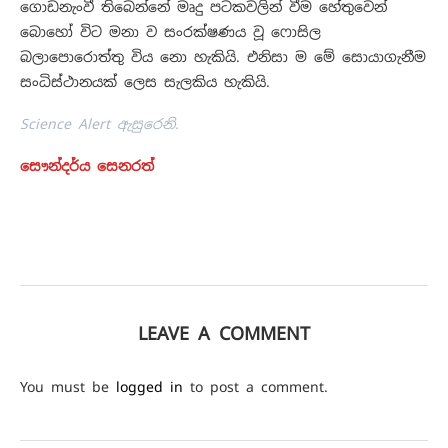
ගොඩනැංවී තිබෙන්නේ මෘදු පටකවලින් වීම හේතුවෙන්
බොහෝ විට මනා ව සංරක්ෂණය වූ ෆොසිල
බලාපොරොත්තු විය නො හැකියි. එනිසා ම මේ සොයාගැනීම
සංධිස්ථානයක් ලෙස සැලකිය හැකියි.
Science Alert ඇසුරෙනි.
සෞන්දර්ය සෙනරත්
LEAVE A COMMENT
You must be
logged in
to post a comment.