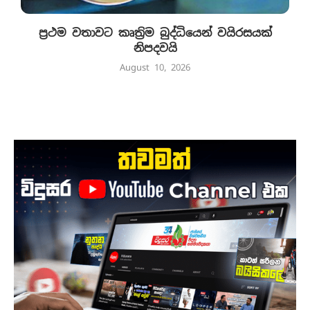
ප්‍රථම වතාවට කෘත්‍රිම බුද්ධියෙන් වයිරසයක්
නිපදවයි
August 10, 2026