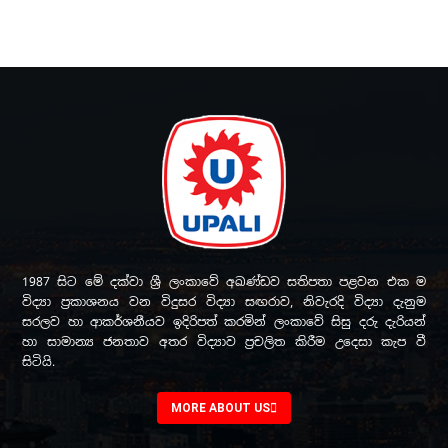
1987 සිට මේ දක්වා ශ්‍රී ලංකාවේ අඛණ්ඩව සතිපතා පළවන එක ම
විද්‍යා ප්‍රකාශනය වන විදුසර විද්‍යා සඟරාව, නිවැරදි විද්‍යා දැනුම
සරලව හා ආකර්ශනීයව ඉදිරිපත් කරමින් ලංකාවේ සිසු දරු දැරියන්
හා සාමාන්‍ය ජනතාව අතර විද්‍යාව ප්‍රචලිත කිරීම උදෙසා කැප වී
සිටියි.
MORE ABOUT US