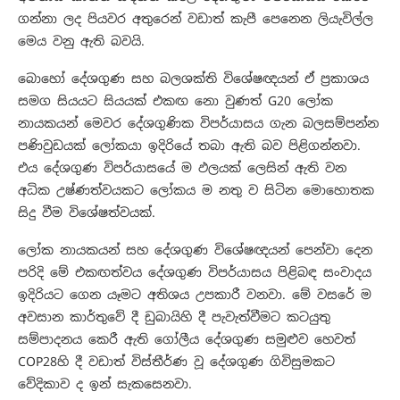
ගන්නා ලද පියවර අතුරෙන් වඩාත් කැපී පෙනෙන ලියැවිල්ල
මෙය වනු ඇති බවයි.
බොහෝ දේශගුණ සහ බලශක්ති විශේෂඥයන් ඒ ප්‍රකාශය
සමග සියයට සියයක් එකඟ නො වුණත් G20 ලෝක
නායකයන් මෙවර දේශගුණික විපර්යාසය ගැන බලසම්පන්න
පණිවුඩයක් ලෝකයා ඉදිරියේ තබා ඇති බව පිළිගන්නවා.
එය දේශගුණ විපර්යාසයේ ම ඵලයක් ලෙසින් ඇති වන
අධික උෂ්ණත්වයකට ලෝකය ම නතු ව සිටින මොහොතක
සිදු වීම විශේෂත්වයක්.
ලෝක නායකයන් සහ දේශගුණ විශේෂඥයන් පෙන්වා දෙන
පරිදි මේ එකඟත්වය දේශගුණ විපර්යාසය පිළිබඳ සංවාදය
ඉදිරියට ගෙන යෑමට අතිශය උපකාරී වනවා. මේ වසරේ ම
අවසාන කාර්තුවේ දී ඩුබායිහි දී පැවැත්වීමට කටයුතු
සම්පාදනය කෙරී ඇති ගෝලීය දේශගුණ සමුළුව හෙවත්
COP28හි දී වඩාත් විස්තීර්ණ වූ දේශගුණ ගිවිසුමකට
වේදිකාව ද ඉන් සැකසෙනවා.