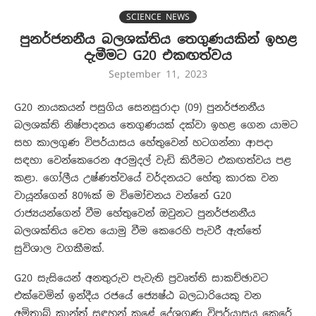
SCIENCE NEWS
පුනර්ජනනීය බලශක්තිය තෙගුණයකින් ඉහළ
දැමීමට G20 එකඟත්වය
September 11, 2023
G20 නායකයන් පසුගිය සෙනසුරාදා (09) පුනර්ජනනීය
බලශක්ති නිෂ්පාදනය තෙගුණයක් දක්වා ඉහළ ගෙන යාමට
සහ කාලගුණ විපර්යාසය හේතුවෙන් හටගන්නා ආපදා
සඳහා වෙන්කෙරෙන අරමුදල් වැඩි කිරීමට එකඟත්වය පළ
කළා. ගෝලීය උෂ්ණත්වයේ වර්දනයට හේතු කාරක වන
වායූන්ගෙන් 80%ක් ම විමෝචනය වන්නේ G20
රාජ්‍යයන්ගෙන් වීම හේතුවෙන් ඔවුනට පුනර්ජනනීය
බලශක්තිය වෙත යොමු වීම කෙරෙහි පැවරී ඇත්තේ
සුවිශාල වගකීමක්.
G20 සැසියෙන් අනතුරුව පැවැති ප්‍රවෘත්ති සාකච්ඡාවට
එක්වෙමින් ඉන්දීය රජයේ ජ්‍යෙෂ්ඨ බලධාරියෙකු වන
අමිතාබ් කාන්ත් සඳහන් කළේ දේශගුණ විපර්යාසය කෙරේ