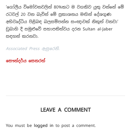
‘ගෝලීය විමෝචනවලින් 80%කට ම වගකිව යුතු වන්නේ මේ
රටවල් 20 වන බැවින් මේ ප්‍රකාශනය මඟින් දේශගුණ
අභිවෘද්ධිය පිළිබඳ බලසම්පන්න සංඥාවක් නිකුත් වනවා’
ඩුබාහි දී සමුළුවේ සභාපතිත්වය දරන Sultan al-Jaber
සඳහන් කරනවා.
Associated Press ඇසුරෙනි.
සෞන්දර්ය සෙනරත්
LEAVE A COMMENT
You must be
logged in
to post a comment.