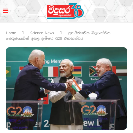
Home
Science News
පුනර්ජනනීය බලශක්තිය
තෙගුණයකින් ඉහළ දැමීමට G20 එකඟත්වය