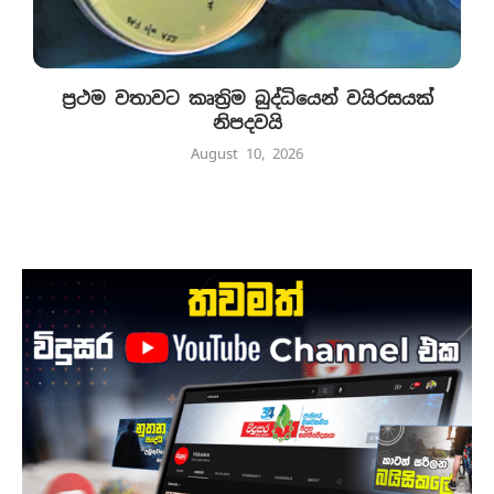
ප්‍රථම වතාවට කෘත්‍රිම බුද්ධියෙන් වයිරසයක්
නිපදවයි
August 10, 2026