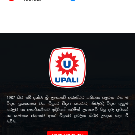
1987 සිට මේ දක්වා ශ්‍රී ලංකාවේ අඛණ්ඩව සතිපතා පළවන එක ම
විද්‍යා ප්‍රකාශනය වන විදුසර විද්‍යා සඟරාව, නිවැරදි විද්‍යා දැනුම
සරලව හා ආකර්ශනීයව ඉදිරිපත් කරමින් ලංකාවේ සිසු දරු දැරියන්
හා සාමාන්‍ය ජනතාව අතර විද්‍යාව ප්‍රචලිත කිරීම උදෙසා කැප වී
සිටියි.