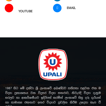
EMAIL
YOUTUBE
1987 සිට මේ දක්වා ශ්‍රී ලංකාවේ අඛණ්ඩව සතිපතා පළවන එක ම
විද්‍යා ප්‍රකාශනය වන විදුසර විද්‍යා සඟරාව, නිවැරදි විද්‍යා දැනුම
සරලව හා ආකර්ශනීයව ඉදිරිපත් කරමින් ලංකාවේ සිසු දරු දැරියන්
හා සාමාන්‍ය ජනතාව අතර විද්‍යාව ප්‍රචලිත කිරීම උදෙසා කැප වී