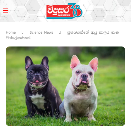
Home
Science News
සුනඛයන්ගේ ආයු කාලය ගැන
විශ්ලේෂණයක්