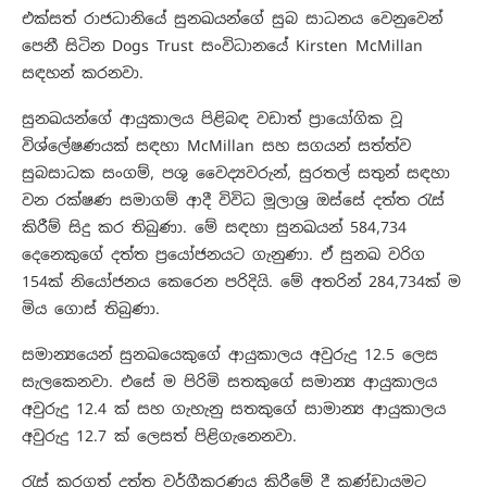
එක්සත් රාජධානියේ සුනඛයන්ගේ සුබ සාධනය වෙනුවෙන්
පෙනී සිටින Dogs Trust සංවිධානයේ Kirsten McMillan
සඳහන් කරනවා.
සුනඛයන්ගේ ආයුකාලය පිළිබඳ වඩාත් ප්‍රායෝගික වූ
විශ්ලේෂණයක් සඳහා McMillan සහ සගයන් සත්ත්ව
සුබසාධක සංගම්, පශු වෛද්‍යවරුන්, සුරතල් සතුන් සඳහා
වන රක්ෂණ සමාගම් ආදී විවිධ මූලාශ්‍ර ඔස්සේ දත්ත රැස්
කිරීම් සිදු කර තිබුණා. මේ සඳහා සුනඛයන් 584,734
දෙනෙකුගේ දත්ත ප්‍රයෝජනයට ගැනුණා. ඒ සුනඛ වරිග
154ක් නියෝජනය කෙරෙන පරිදියි. මේ අතරින් 284,734ක් ම
මිය ගොස් තිබුණා.
සමාන්‍යයෙන් සුනඛයෙකුගේ ආයුකාලය අවුරුදු 12.5 ලෙස
සැලකෙනවා. එසේ ම පිරිමි සතකුගේ සමාන්‍ය ආයුකාලය
අවුරුදු 12.4 ක් සහ ගැහැනු සතකුගේ සාමාන්‍ය ආයුකාලය
අවුරුදු 12.7 ක් ලෙසත් පිළිගැනෙනවා.
රැස් කරගත් දත්ත වර්ගීකරණය කිරීමේ දී කණ්ඩායමට