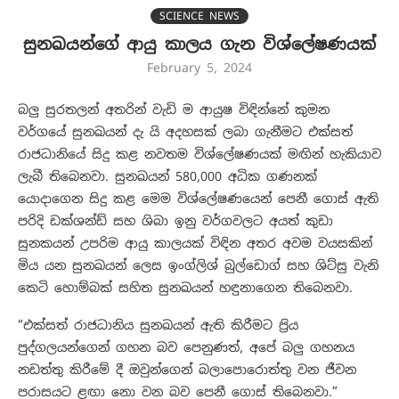
SCIENCE NEWS
සුනඛයන්ගේ ආයු කාලය ගැන විශ්ලේෂණයක්
February 5, 2024
බලු සුරතලන් අතරින් වැඩි ම ආයුෂ විඳින්නේ කුමන
වර්ගයේ සුනඛයන් දැ යි අදහසක් ලබා ගැනීමට එක්සත්
රාජධානියේ සිදු කළ නවතම විශ්ලේෂණයක් මඟින් හැකියාව
ලැබී තිබෙනවා. සුනඛයන් 580,000 අධික ගණනක්
යොදාගෙන සිදු කළ මෙම විශ්ලේෂණයෙන් පෙනී ගොස් ඇති
පරිදි ඩක්ශන්ඩ් සහ ශිබා ඉනු වර්ගවලට අයත් කුඩා
සුනකයන් උපරිම ආයු කාලයක් විඳින අතර අවම වයසකින්
මිය යන සුනඛයන් ලෙස ඉංග්ලිශ් බුල්ඩොග් සහ ශිට්සු වැනි
කෙටි හොම්බක් සහිත සුනඛයන් හඳුනාගෙන තිබෙනවා.
“එක්සත් රාජධානිය සුනඛයන් ඇති කිරීමට ප්‍රිය
පුද්ගලයන්ගෙන් ගහන බව පෙනුණත්, අපේ බලු ගහනය
නඩත්තු කිරීමේ දී ඔවුන්ගෙන් බලාපොරොත්තු වන ජීවන
පරාසයට ළඟා නො වන බව පෙනී ගොස් තිබෙනවා.”