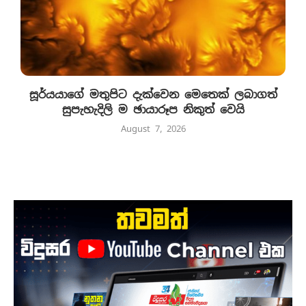
සූර්යයාගේ මතුපිට දැක්වෙන මෙතෙක් ලබාගත්
සුපැහැදිලි ම ඡායාරූප නිකුත් වෙයි
August 7, 2026