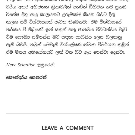
වරිග අතර අභිජනන ක්‍රියාවලීන් අතරින් බිහිවන නව සුනඛ
විශේෂ දිගු ආයු කාලයකට උරුමකම් කියන බවට දිගු
කලක සිටි විශ්වාසයක් පැවත තිබෙනවා. එම විශ්වාසයේ
තර්කය වී තිබුණේ ඉන් සතුන් සතු ජානමය විවිධත්වය වැඩි
වීම සෞඛ්‍ය සම්පන්න බව සඳහා සාධනීය ලෙස බලපානු
ඇති බවයි. නමුත් මෙවැනි විශ්ලේෂණාත්මක විමර්ශන තුළින්
එම මතය අභියෝගයට ලක් වන බව ඇය පෙන්වා දෙනවා.
New Scientist ඇසුරෙනි.
සෞන්දර්ය සෙනරත්
LEAVE A COMMENT