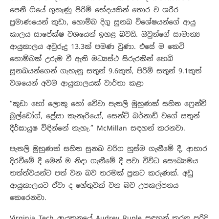
පෙනී ගියේ ගුහැණු පිරිමි භේදයකින් තොර ව ශරීර
ප්‍රමාණයෙන් කුඩා, හොම්බ දිගු සුනඛ විශේෂයන්ගේ ආයු
කාලය සාපේක්ෂ වශයෙන් ඉහළ බවයි. ඔවුන්ගේ සාමාන්‍ය
ආයුකාලය අවුරුදු 13.3ක් පමණ වුණා. එසේ ම කෙටි
හොම්බක් උරුම වී ඇති මධ්‍යස්ථ සිරුරකින් හෙබි
සුනඛයන්ගෙන් ගැහැනු සතුන් 9.6කුත්, පිරිමි සතුන් 9.1කුත්
වශයෙන් අවම ආයුකාලයක් වාර්තා කළා
“කුඩා හෝ ලොකු හෝ වේවා පැතලි මුහුණක් සහිත ෆ්‍රෙන්ච්
බුල්ඩෝග්, ප්‍රේසා කැනෑරියෝ, සෙන්ට් බර්නාඩ් වගේ සතුන්
දීර්ඝායුෂ විඳින්නේ නැහැ.” McMillan සඳහන් කරනවා.
පැතලි මුහුණක් සහිත සුනඛ වරිග හුස්ම ගැනීමේ දී, ආහාර
දිරවීමේ දී මෙන් ම නිදා ගැනීමේ දී පවා විවිධ සෞඛ්‍යමය
තත්ත්වයන්ට පත් වන බව තරමක් ප්‍රකට කරුණක්. අඩු
ආයුකාලයට ඒවා ද හේතුවක් වන බව උපකල්පනය
කෙරෙනවා.
Virginia Tech ආයතනයේ Audrey Ruple සඳහන් කරන පරිදි