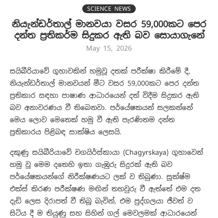
SCIENCE NEWS
නියැන්ඩර්තාල් මානවයා වසර 59,000කට පෙර
දන්ත ප්‍රතිකර්ම සිදුකර ඇති බව සොයාගැනේ
May 15, 2026
සයිබීරියාවේ ගුහාවකින් හමුවූ දතක් පරීක්ෂා කිරීමේ දී,
නියැන්ඩර්තාල් මානවයන් මීට වසර 59,000කට පෙර දන්ත
ප්‍රතිකාර සඳහා පාෂාණ ආධාරයෙන් දත් විදීම සිදුකර ඇති
බව අනාවරණය වී තිබෙනවා. පර්යේෂකයන් සලකන්නේ
මෙය ලොව මෙතෙක් හමු වී ඇති පැරණිතම දන්ත
ප්‍රතිකාරය පිළිබඳ සාක්ෂිය ලෙසයි.
දකුණු සයිබීරියාවේ චගයිර්ස්කායා (Chagyrskaya) ගුහාවෙන්
හමු වූ මෙම දතෙහි ඉතා ගැඹුරු සිදුරක් ඇති බව
පර්යේෂකයන්ගේ නිරීක්ෂණයට ලක් ව තිබුණා. සූක්ෂ්ම
එක්ස් කිරණ පරීක්ෂණ මඟින් තහවුරු වී ඇත්තේ එම දත
දැඩි ලෙස දිරාපත් වී තිබූ බැවින්, එම පුද්ගලයා ජීවත් ව
සිටිය දී ම තියුණු සහ සිහින් ගල් මෙවලමක් ආධාරයෙන්