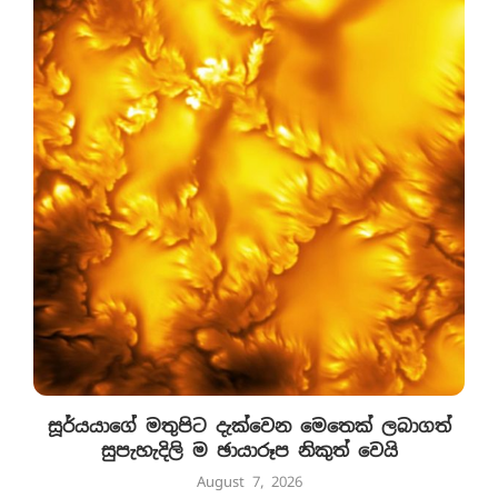
සූර්යයාගේ මතුපිට දැක්වෙන මෙතෙක් ලබාගත්
සුපැහැදිලි ම ඡායාරූප නිකුත් වෙයි
August 7, 2026