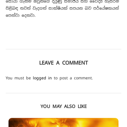
සොයා ගැනීම ඔවුන්ගේ දියුණු සමාජීය සහ වෛද්‍ය හැසිරීම්
පිළිබඳ තවත් වැදගත් සාක්ෂියක් සපයන බව පර්යේෂකයන්
පෙන්වා දෙනවා.
LEAVE A COMMENT
You must be
logged in
to post a comment.
YOU MAY ALSO LIKE