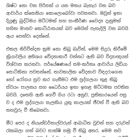
ශිෂ්ට නො වන පිරිසක් ය යන මතය බැහැර වන බව
ආචාර්ය ක්සෙනියා කොලොබෝවා පවසනවා. ඔවුන් ඉතා
දියුණු බුද්ධිමය මට්ටමක් සහ සංකීර්ණ වෛද්‍ය දැනුමක්
සහිත මානව කොට්ඨාසයක් බව මෙයින් පැහැදිලි වන බවයි
ඇය පෙන්වා දෙන්නේ.
එකල නිර්වින්දන ක්‍රම නො තිබූ බැවින්, මෙම සිදුරු කිරීමේ
ක්‍රියාවලිය අතිශය වේදනාකාරී වන්නට ඇති බව විද්‍යාඥයන්
විශ්වාස කරනවා. පර්යේෂණයේ සම-කර්තෘ ආචාර්ය ලිඩියා
සොට්කිනා පවසන්නේ, තාවකාලික වේදනාව විඳදරාගෙන
හෝ රෝගය සුව කර ගැනීමට එම පුද්ගලයා තුළ තිබූ
ස්වයං පාලනය සහ ධෛර්යය ඉතා ඉහළ මට්ටමක පවතින
බවයි. දතෙහි ඇති ගෙවී ගිය රටා අනුව, ප්‍රතිකාරයෙන් පසු
ව ද එම පුද්ගලයා සැලකිය යුතු කාලයක් ජීවත් වී ඇති බව
තහවුරු වී තිබෙනවා.
මීට පෙර ද නියැන්ඩර්තාල්වරුන් ආබාධිත වූවන් සහ දරුවන්
රැකබලා ගත් බවට සාක්ෂි හමු වී තිබූ අතර, මෙම නව