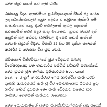
මෙම සිදුර සකස් කර ඇති බවයි.
රුසියානු විද්‍යා ඇකඩමියේ පුරාවිද්‍යාඥයන් විසින් සිදු කරන
ලද පර්යේෂණවලට අනුව, දේශීය ව හමුවන ජැස්පර් නම්
පාෂාණයෙන් තැනූ දිගටි මෙවලමක් ඇඟිලි දෙකෙන්
කරකවමින් මෙම සිදුර සාදා තිබෙනවා. නූතන මානව දත්
ඇසුරින් කළ අත්හදා බැලීම්වල දී පෙනී ගොස් ඇත්තේ
මෙවැනි සිදුරක් විදීමට විනාඩි 35 සිට 50 දක්වා කාලයක්
අඛණ්ඩ ව වෙහෙස විය යුතු බවයි.
නිව්කාසල් විශ්වවිද්‍යාලයේ මුඛ වේදනාව පිළිබඳ
විශේෂඥයෙකු වන මහාචාර්ය ජස්ටින් ඩර්හැම් පවසන්නේ,
මෙය නූතන මූල නාලිකා ප්‍රතිකාරයක (root canal
treatment) මුල් ම අවස්ථාව ලෙස හැඳින්විය හැකි බවයි.
දතෙහි ආසාදනයක් ඇති වූ විට ගොඩනැගෙන පීඩනය මුදා
හැරීම මඟින් දරාගත නො හැකි වේදනාව සමනය කර
ගැනීමට මෙමඟින් හැකියාව ලැබෙනවා.
මෙම සොයාගැනීමත් සමඟ නියැන්ඩර්තාල්වරුන් යනු හුදෙක්