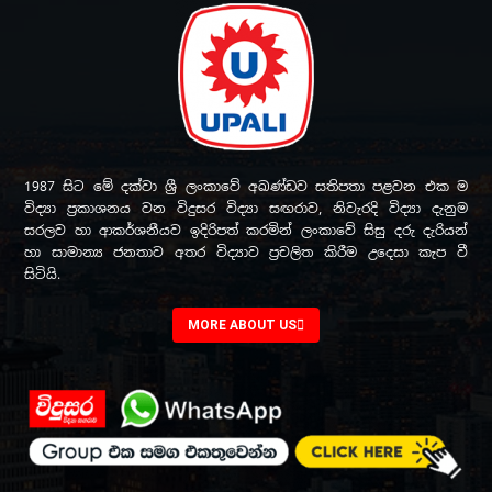
1987 සිට මේ දක්වා ශ්‍රී ලංකාවේ අඛණ්ඩව සතිපතා පළවන එක ම
විද්‍යා ප්‍රකාශනය වන විදුසර විද්‍යා සඟරාව, නිවැරදි විද්‍යා දැනුම
සරලව හා ආකර්ශනීයව ඉදිරිපත් කරමින් ලංකාවේ සිසු දරු දැරියන්
හා සාමාන්‍ය ජනතාව අතර විද්‍යාව ප්‍රචලිත කිරීම උදෙසා කැප වී
සිටියි.
MORE ABOUT US