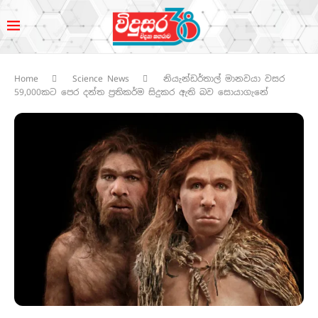
Home
Science News
නියැන්ඩර්තාල් මානවයා වසර
59,000කට පෙර දන්ත ප්‍රතිකර්ම සිදුකර ඇති බව සොයාගැනේ